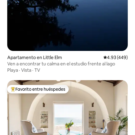
Apartamento en Little Elm
Calificación pr
4.93 (449)
Ven a encontrar tu calma en el estudio frente al lago
Playa
·
Vista
·
TV
Favorito entre huéspedes
Favorito entre huéspedes preferido