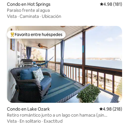
Condo en Hot Springs
Calificación p
4.98 (181)
Paraíso frente al agua
Vista
·
Caminata
·
Ubicación
Favorito entre huéspedes
Favorito entre huéspedes preferido
Condo en Lake Ozark
Calificación pr
4.98 (218)
Retiro romántico junto a un lago con hamaca (¡sin
escalones!)
Vista
·
En solitario
·
Exactitud