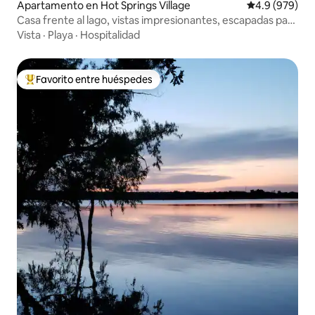
Apartamento en Hot Springs Village
Calificación p
4.9 (979)
Casa frente al lago, vistas impresionantes, escapadas para
parejas
Vista
·
Playa
·
Hospitalidad
Favorito entre huéspedes
Favorito entre huéspedes preferido