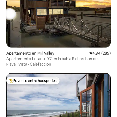
Apartamento en Mill Valley
Calificación pr
4.94 (289)
Apartamento flotante 'C' en la bahía Richardson de
Sausalito
Playa
·
Vista
·
Calefacción
Favorito entre huéspedes
Favorito entre huéspedes preferido