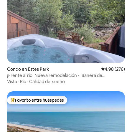
Condo en Estes Park
Calificación pr
4.98 (276)
¡Frente al río! Nueva remodelación - ¡Bañera de
hidromasaje! A 3 minutos de RMNP
Vista
·
Río
·
Calidad del sueño
Favorito entre huéspedes
Favorito entre huéspedes preferido