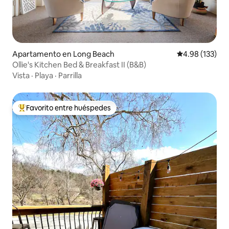
Apartamento en Long Beach
Calificación p
4.98 (133)
Ollie's Kitchen Bed & Breakfast II (B&B)
Vista
·
Playa
·
Parrilla
Favorito entre huéspedes
Favorito entre huéspedes preferido