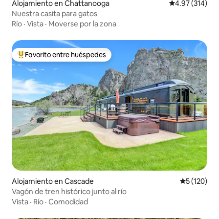
Alojamiento en Chattanooga
Calificación p
4.97 (314)
Nuestra casita para gatos
Río
·
Vista
·
Moverse por la zona
Favorito entre huéspedes
Favorito entre huéspedes preferido
Alojamiento en Cascade
Calificació
5 (120)
Vagón de tren histórico junto al río
Vista
·
Río
·
Comodidad