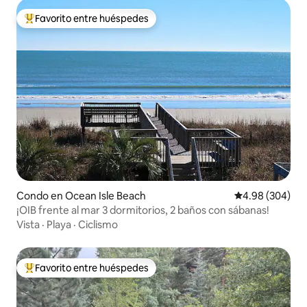
Favorito entre huéspedes
Favorito entre huéspedes preferido
Condo en Ocean Isle Beach
Calificación pr
4.98 (304)
¡OIB frente al mar 3 dormitorios, 2 baños con sábanas!
Vista
·
Playa
·
Ciclismo
Favorito entre huéspedes
Favorito entre huéspedes preferido