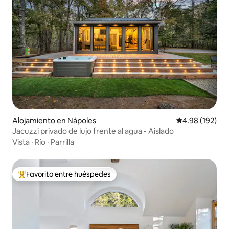
Alojamiento en Nápoles
Calificación pr
4.98 (192)
Jacuzzi privado de lujo frente al agua - Aislado
Vista
·
Río
·
Parrilla
Favorito entre huéspedes
Favorito entre huéspedes preferido