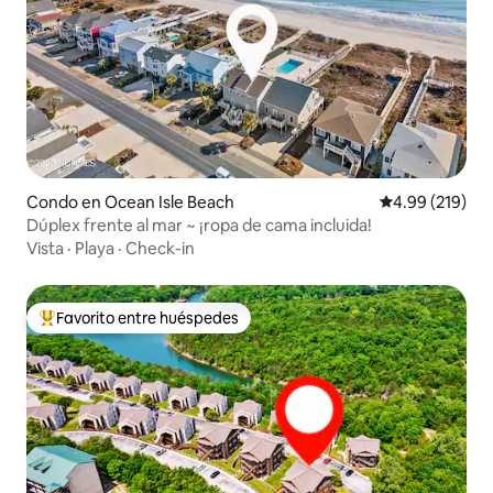
Condo en Ocean Isle Beach
Calificación pr
4.99 (219)
Dúplex frente al mar ~ ¡ropa de cama incluida!
Vista
·
Playa
·
Check-in
Favorito entre huéspedes
Favorito entre huéspedes preferido