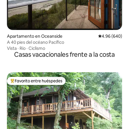
Apartamento en Oceanside
Calificación pr
4.96 (640)
A 40 pies del océano Pacífico
Vista
·
Río
·
Ciclismo
Casas vacacionales frente a la costa
Favorito entre huéspedes
Favorito entre huéspedes preferido