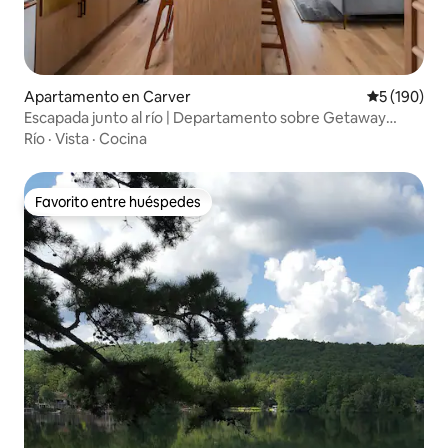
Apartamento en Carver
Calificació
5 (190)
Escapada junto al río | Departamento sobre Getaway
Motor Café
Río
·
Vista
·
Cocina
Favorito entre huéspedes
Favorito entre huéspedes