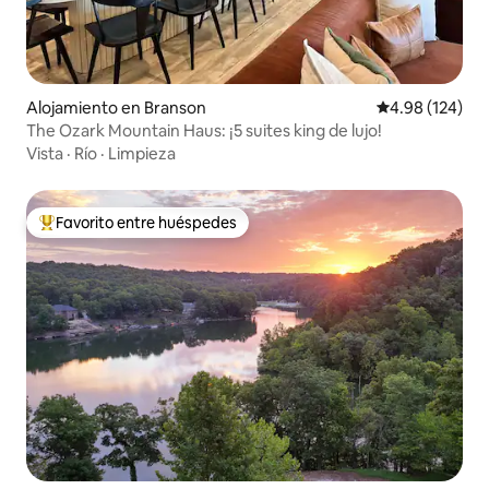
Alojamiento en Branson
Calificación pr
4.98 (124)
The Ozark Mountain Haus: ¡5 suites king de lujo!
Vista
·
Río
·
Limpieza
Favorito entre huéspedes
Favorito entre huéspedes preferido