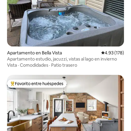
Apartamento en Bella Vista
Calificación p
4.93 (178)
Apartamento estudio, jacuzzi, vistas al lago en invierno
Vista
·
Comodidades
·
Patio trasero
Favorito entre huéspedes
Favorito entre huéspedes preferido