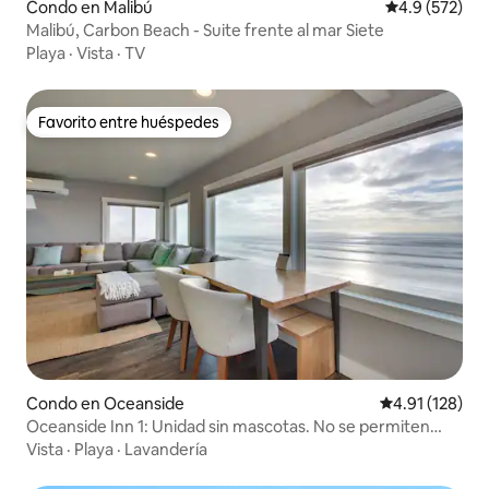
Condo en Malibú
Calificación 
4.9 (572)
Malibú, Carbon Beach - Suite frente al mar Siete
Playa
·
Vista
·
TV
Favorito entre huéspedes
Favorito entre huéspedes
Condo en Oceanside
Calificación p
4.91 (128)
Oceanside Inn 1: Unidad sin mascotas. No se permiten
mascotas.
Vista
·
Playa
·
Lavandería