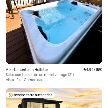
Apartamento en Hollister
Calificación pr
4.94 (159)
Suite con jacuzzi en un motel vintage (21)
Vista
·
Río
·
Comodidad
Favorito entre huéspedes
Favorito entre huéspedes preferido