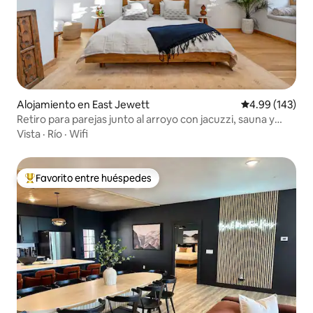
Alojamiento en East Jewett
Calificación pr
4.99 (143)
Retiro para parejas junto al arroyo con jacuzzi, sauna y
más
Vista
·
Río
·
Wifi
Favorito entre huéspedes
Favorito entre huéspedes preferido