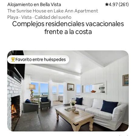
Alojamiento en Bella Vista
Calificación p
4.97 (261)
The Sunrise House en Lake Ann Apartment
Playa
·
Vista
·
Calidad del sueño
Complejos residenciales vacacionales
frente a la costa
Favorito entre huéspedes
Favorito entre huéspedes preferido