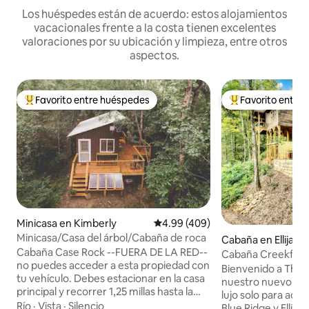
Los huéspedes están de acuerdo: estos alojamientos
vacacionales frente a la costa tienen excelentes
valoraciones por su ubicación y limpieza, entre otros
aspectos.
Favorito entre huéspedes
Favorito entre
Favorito entre huéspedes preferido
Favorito entre hu
Minicasa en Kimberly
Calificación promedio: 4.99 de 5
4.99 (409)
Minicasa/Casa del árbol/Cabaña de roca
Cabaña en Ellijay
Cabaña Case Rock --FUERA DE LA RED--
Cabaña Creekfront
no puedes acceder a esta propiedad con
inmersión en frío,
Bienvenido a The 
tu vehículo. Debes estacionar en la casa
nuestro nuevo re
principal y recorrer 1,25 millas hasta la
lujo solo para adul
cabaña en un vehículo UTV propiedad de
Río
·
Vista
·
Silencio
Blue Ridge y Ellija