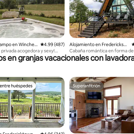
4.97 de 5, 213 reseñas
campo en Winches
Calificación promedio: 4.99 de 5, 487 reseñas
4.99 (487)
Alojamiento en Fredericksbu
C
rg
 privada acogedora y sexy!
Cabaña romántica en forma de
s en granjas vacacionales con lavador
y vistas~
jacuzzi privado
 entre huéspedes
Superanfitrión
 entre huéspedes
Superanfitrión