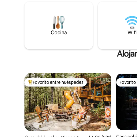
pastan cerca. Ve a pescar en estanques
encantado
abastecidos, relájate junto al fuego y
hay otra 
experimenta la magia de la naturaleza.
al aire li
Disfruta de una acogedora ducha al aire
y un pozo d
libre/vino de cortesía. ¿Necesitas más
encantado
espacio? Visita nuestra casa del árbol
Cocina
Wifi
en una gr
mágica con jacuzzi:
un estanq
www.airbnb.com/rooms/1050765478693854760.
senderos 
Aloja
Favorito entre huéspedes
Favorito
Favorito entre huéspedes preferido
Favorito
Casa del á