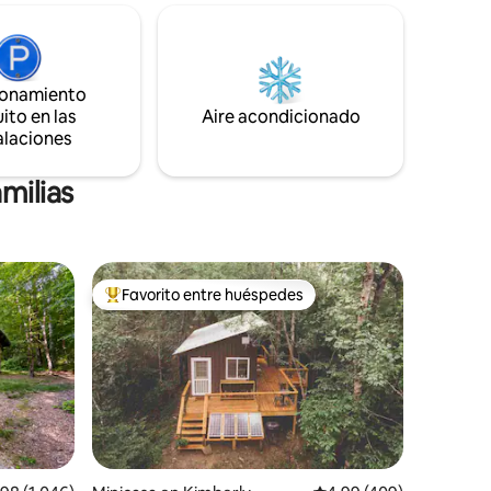
perfumadas
una serenidad completa mientras estás a
sica y una
poca distancia en coche de fantásticos
una cama
restaurantes, tiendas y atracciones. ¡✔
, te
Parcialmente suspendido por un
. Escribe
acantilado! ✔ Cómoda cama tamaño
ionamiento
queen + sofá ✔ Cocina pequeña ✔
ito en las
Aire acondicionado
Terraza con vistas panorámicas
alaciones
milias
Favorito entre huéspedes
rido
Favorito entre huéspedes preferido