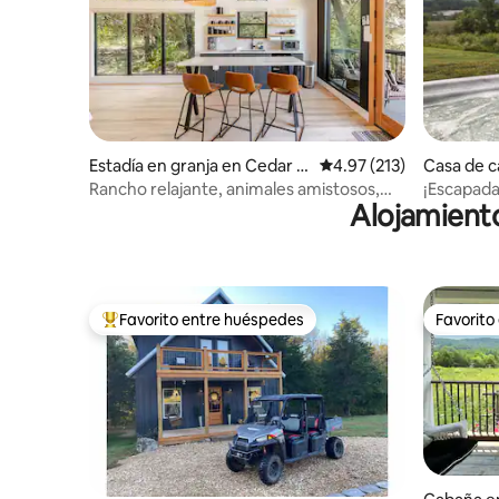
Estadía en granja en Cedar C
Calificación promedio: 
4.97 (213)
Casa de 
reek
ter
Rancho relajante, animales amistosos,
¡Escapada
Alojamiento
estancia moderna
¡JACUZZI 
Favorito entre huéspedes
Favorito
Favorito entre huéspedes preferido
Favorito