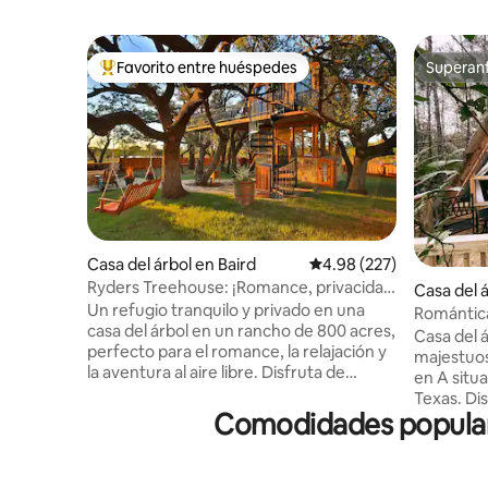
Favorito entre huéspedes
Superanf
Favorito entre huéspedes preferido
Superanf
Casa del árbol en Baird
Calificación promedio: 
4.98 (227)
Ryders Treehouse: ¡Romance, privacidad
Casa del á
y pesca!
Un refugio tranquilo y privado en una
Romántica
casa del árbol en un rancho de 800 acres,
Casa del ár
perfecto para el romance, la relajación y
majestuos
la aventura al aire libre. Disfruta de
en A situa
impresionantes amaneceres,
Texas. Disfruta del entorno perfecto
atardeceres y contemplar las estrellas en
Comodidades populare
para un re
total aislamiento. Observa la vida
boscosa s
silvestre, escucha a los lobos aullar y
modernas.
despierta con vacas y caballos que
cocina to