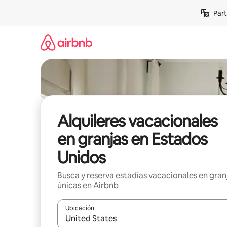
Omite
Part
el
contenido
Alquileres vacacionales
en granjas en Estados
Unidos
Busca y reserva estadías vacacionales en gran
únicas en Airbnb
Ubicación
Cuando los resultados estén disponibles, navega co