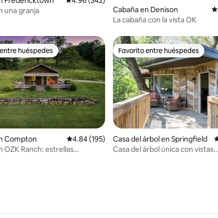
n Fredericktown
Calificación promedio: 4.96 de 5, 342 reseñas
4.96 (342)
Cabaña en Denison
C
4.98 de 5, 315 reseñas
 una granja
La cabaña con la vista OK
 entre huéspedes
Favorito entre huéspedes
 entre huéspedes
Favorito entre huéspedes
 4.9 de 5, 980 reseñas
n Compton
Calificación promedio: 4.84 de 5, 195 reseñas
4.84 (195)
Casa del árbol en Springfield
C
 OZK Ranch: estrellas
Casa del árbol única con vistas
antes y privacidad
espectaculares.