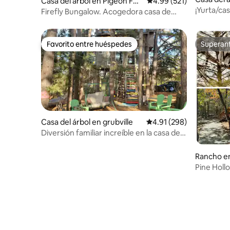
Casa del árbol en Pigeon For
Calificación promedio: 
4.99 (521)
¡Yurta/cas
ge
Firefly Bungalow. Acogedora casa de
huéspedes en un árbol.
Favorito entre huéspedes
Superanf
Favorito entre huéspedes
Superanf
Casa del árbol en grubville
Calificación promedio: 
4.91 (298)
Diversión familiar increíble en la casa del
árbol
Rancho e
Pine Holl
privado