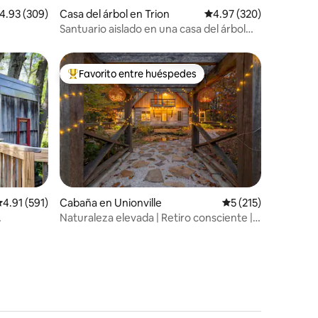
alificación promedio: 4.93 de 5, 309 reseñas
4.93 (309)
Casa del árbol en Trion
Calificación promedio: 
4.97 (320)
Santuario aislado en una casa del árbol
con bañera de inmersión Ofuro
Favorito entre huéspedes
Favorito entre huéspedes preferido
alificación promedio: 4.91 de 5, 591 reseñas
4.91 (591)
Cabaña en Unionville
Calificación promed
5 (215)
Naturaleza elevada | Retiro consciente | 2
camas tamaño king