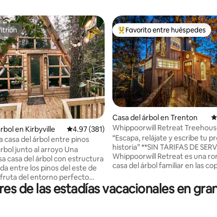
itrión
Favorito entre huéspedes
itrión
Favorito entre huéspedes prefe
4.98 de 5, 227 reseñas
Casa del árbol en Trenton
C
Whippoorwill Retreat Treehou
rbol en Kirbyville
Calificación promedio: 4.97 de 5, 381 reseñas
4.97 (381)
“Escapa, relájate y escribe tu p
 casa del árbol entre pinos
historia” **SIN TARIFAS DE SER
bol junto al arroyo Una
Whippoorwill Retreat es una r
a casa del árbol con estructura
casa del árbol familiar en las co
da entre los pinos del este de
árboles a 20 minutos de Chatt
Esta escapada tranquila ofrece 
s de las estadías vacacionales en gran
tiro tranquilo en la campiña
piso a techo, un lugar para ver e
in renunciar a las comodidades
amanecer, chimenea al aire libr
 En el interior encontrarás una
para noches tranquilas y bañer
talmente equipada y un baño