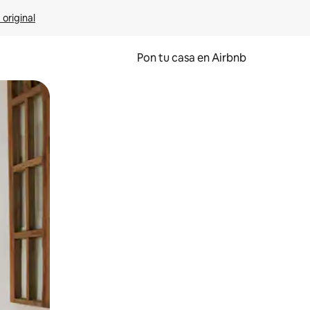
 original
Pon tu casa en Airbnb
o o desliza el dedo.