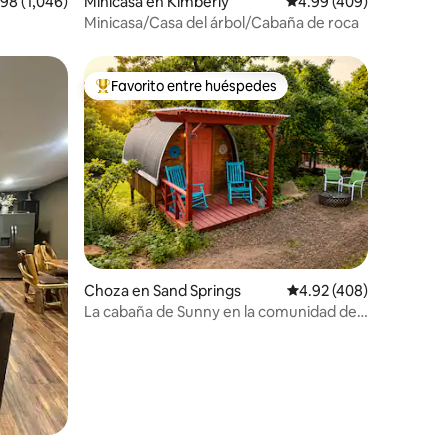
ificación promedio: 4.98 de 5, 1,046 reseñas
.98 (1,046)
Minicasa en Kimberly
Calificación promedio: 
4.99 (409)
Minicasa/Casa del árbol/Cabaña de roca
Favorito entre huéspedes
Favorito entre huéspedes preferido
Choza en Sand Springs
Calificación promedio: 
4.92 (408)
La cabaña de Sunny en la comunidad de
Three Ponds