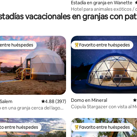
Estadía en granja en Wanette
C
Hotel para animales exóticos / 
stadías vacacionales en granjas con pat
avistamiento de lémures
 entre huéspedes
Favorito entre huéspedes
 entre huéspedes
Favorito entre huéspedes prefe
o: 5 de 5, 102 reseñas
Domo en Mineral
C
Salem
Calificación promedio: 4.88 de 5, 397 reseñas
4.88 (397)
Cúpula Stargazer con vista al 
n una granja cerca del lago
Rainier King+Juegos+Glamp
con jacuzzi y tirolina
ito entre huéspedes
Favorito entre huéspedes
 entre huéspedes preferido
Favorito entre huéspedes prefe