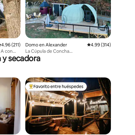
alificación promedio: 4.96 de 5, 211 reseñas
4.96 (211)
Domo en Alexander
Calificación promedio: 
4.99 (314)
 A con
La Cúpula de Concha
a y secadora
~Sauna~Vistas~Películas~Laberinto~Arte
Favorito entre huéspedes
Favorito entre huéspedes preferido