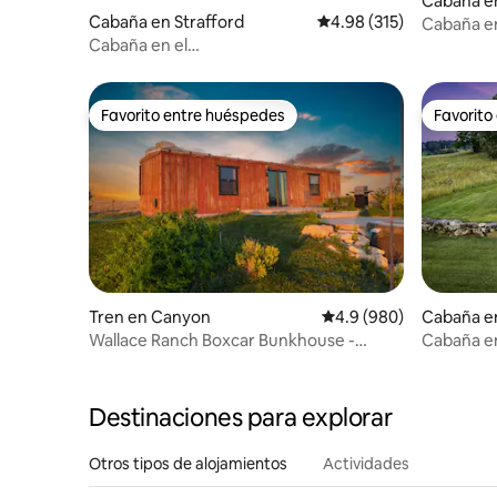
Cabaña e
Cabaña en Strafford
Calificación promedio: 
4.98 (315)
Cabaña en
Cabaña en el
río/UTV/Senderos/Kayaks/Jacuzzi/Ducha
exterior
Favorito entre huéspedes
Favorito
Favorito entre huéspedes
Favorito
Tren en Canyon
Calificación promedio:
4.9 (980)
Cabaña e
Wallace Ranch Boxcar Bunkhouse -
Cabaña en
¡Jacuzzi!
impresion
Destinaciones para explorar
Otros tipos de alojamientos
Actividades