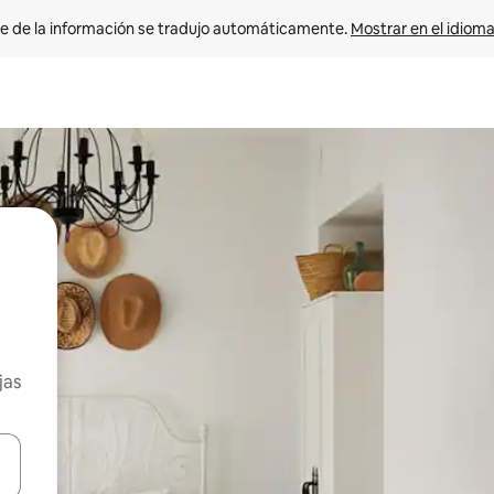
e de la información se tradujo automáticamente. 
Mostrar en el idioma
jas
n las teclas de flecha hacia arriba y hacia abajo o explora con el tact