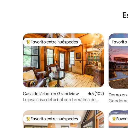
E
Favorito entre huéspedes
Favorito
Favorito entre huéspedes preferido
Favorito
Casa del árbol en Grandview
Calificación promedi
5 (102)
Domo en 
Lujosa casa del árbol con temática de
Geodomo e
Narnia
Jocassee, 
Favorito entre huéspedes
Favor
Favorito entre huéspedes preferido
Favorito