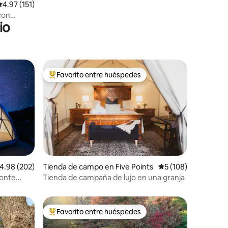
alificación promedio: 4.97 de 5, 151 reseñas
4.97 (151)
con
io
Favorito entre huéspedes
rido
Favorito entre huéspedes preferido
alificación promedio: 4.98 de 5, 202 reseñas
4.98 (202)
Tienda de campo en Five Points
Calificación promedi
5 (108)
Monte
Tienda de campaña de lujo en una granja
Favorito entre huéspedes
rido
Favorito entre huéspedes preferido