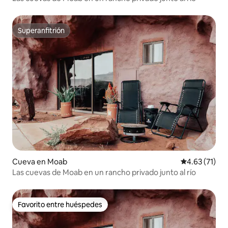
Superanfitrión
Superanfitrión
Cueva en Moab
Calificación 
4.63 (71)
Las cuevas de Moab en un rancho privado junto al río
Favorito entre huéspedes
Favorito entre huéspedes