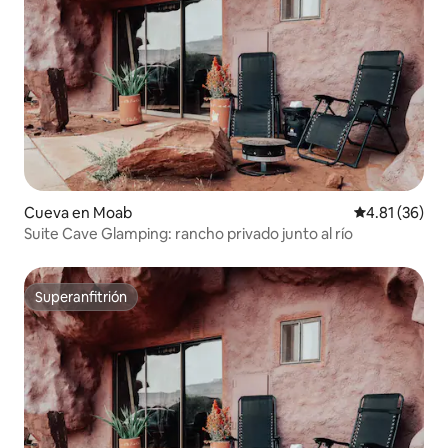
Cueva en Moab
Calificación 
4.81 (36)
Suite Cave Glamping: rancho privado junto al río
Superanfitrión
Superanfitrión