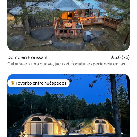
Domo en Florissant
Calificación
5.0 (73)
Cabaña en una cueva, jacuzzi, fogata, experiencia en las
montañas
Favorito entre huéspedes
Favorito entre huéspedes preferido