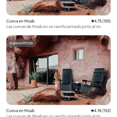
Cueva en Moab
Calificación p
4.75 (155)
Las cuevas de Moab en un rancho privado junto al río
Superanfitrión
Superanfitrión
Cueva en Moab
Calificación p
4.76 (152)
Las cuevas de Moab en un rancho privado junto al río