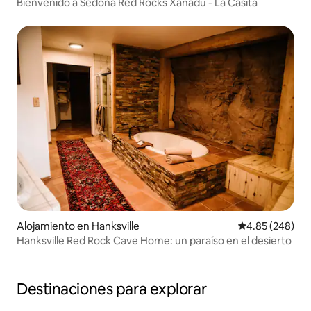
Bienvenido a Sedona Red Rocks Xanadu - La Casita
Alojamiento en Hanksville
Calificación pr
4.85 (248)
Hanksville Red Rock Cave Home: un paraíso en el desierto
Destinaciones para explorar