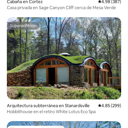
Cabaña en Cortez
Calificación pr
4.98 (387)
Casa privada en Sage Canyon Cliff cerca de Mesa Verde
Superanfitrión
Superanfitrión
Arquitectura subterránea en Stanardsville
Calificación pr
4.85 (299)
Hobbithouse en el retiro White Lotus Eco Spa