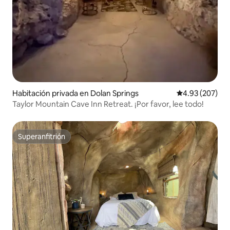
Habitación privada en Dolan Springs
Calificación pr
4.93 (207)
Taylor Mountain Cave Inn Retreat. ¡Por favor, lee todo!
Superanfitrión
Superanfitrión