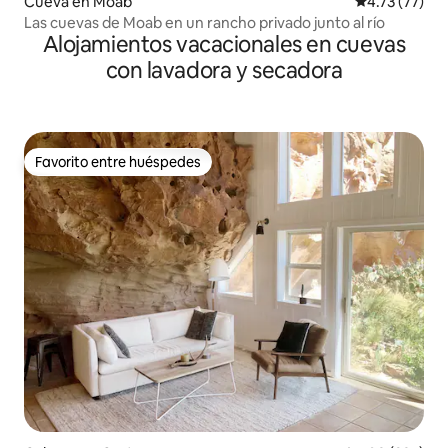
Cueva en Moab
Calificación 
4.73 (77)
Las cuevas de Moab en un rancho privado junto al río
Alojamientos vacacionales en cuevas
con lavadora y secadora
Favorito entre huéspedes
Favorito entre huéspedes