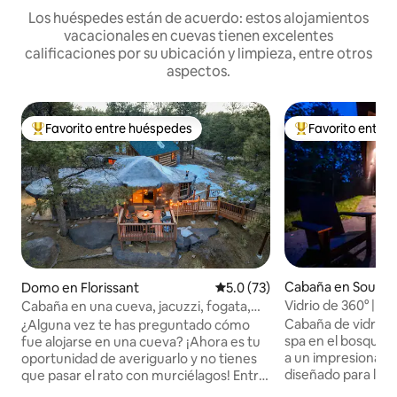
Los huéspedes están de acuerdo: estos alojamientos
vacacionales en cuevas tienen excelentes
calificaciones por su ubicación y limpieza, entre otros
aspectos.
Favorito entre huéspedes
Favorito entre
Favorito entre huéspedes preferido
Favorito entre hu
Cabaña en South 
Domo en Florissant
Calificación promedio: 5.0 de 
5.0 (73)
ville
Vidrio de 360° | J
Cabaña en una cueva, jacuzzi, fogata,
en frío | Hocking
experiencia en las montañas
Cabaña de vidrio de
¿Alguna vez te has preguntado cómo
spa en el bosque 
fue alojarse en una cueva? ¡Ahora es tu
a un impresionante
oportunidad de averiguarlo y no tienes
diseñado para la m
que pasar el rato con murciélagos! Entra
Ubicada en 24 acr
en un refugio único donde la entrada se