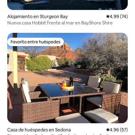
Alojamiento en Sturgeon Bay
Calificación p
4.99 (74)
Nueva casa Hobbit frente al mar en BayShore Shire
Favorito entre huéspedes
Favorito entre huéspedes
Casa de huéspedes en Sedona
Calificación p
4.96 (57)