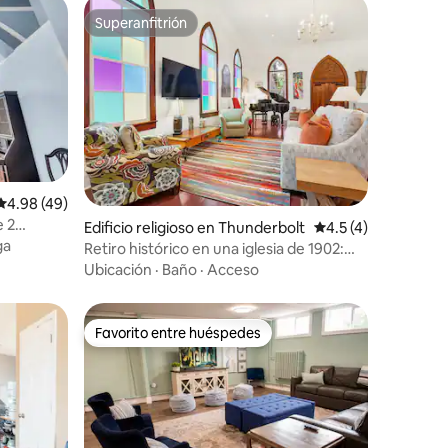
Superanfitrión
rido
Superanfitrión
Calificación promedio: 4.98 de 5, 49 reseñas
4.98 (49)
e 2
Edificio religioso en Thunderbolt
Calificación promed
4.5 (4)
Yards
ga
Retiro histórico en una iglesia de 1902:
The Sanctuary
Ubicación
·
Baño
·
Acceso
Favorito entre huéspedes
Favorito entre huéspedes