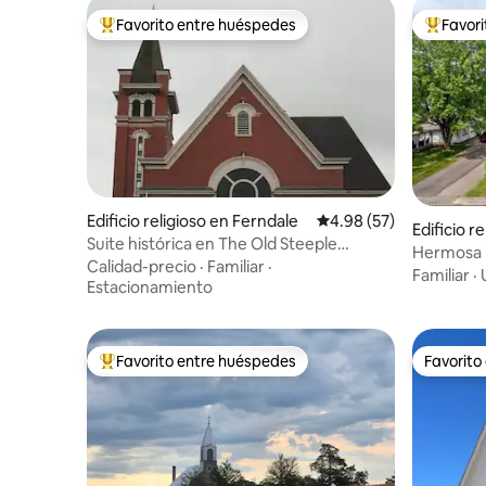
Favorito entre huéspedes
Favor
Favorito entre huéspedes preferido
Favorito
Edificio religioso en Ferndale
Calificación promedio:
4.98 (57)
Edificio r
Suite histórica en The Old Steeple
Hermosa ig
Converted Church
Calidad-precio
·
Familiar
·
Amish Co
Familiar
·
Estacionamiento
Favorito entre huéspedes
Favorito
Favorito entre huéspedes preferido
Favorito