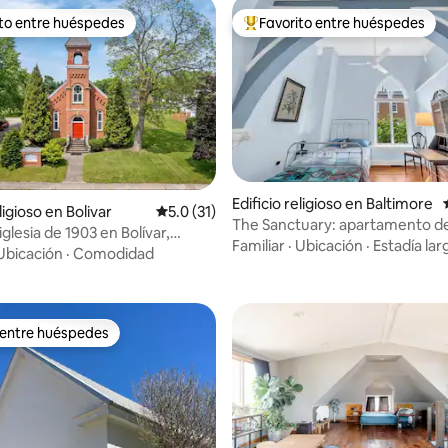
ito entre huéspedes
Favorito entre huéspedes
 entre huéspedes preferido
Favorito entre huéspedes prefe
 4.98 de 5, 57 reseñas
Edificio religioso en Baltimore
eligioso en Bolivar
Calificación promedio: 5.0 de 5, 31 reseñas
5.0 (31)
The Sanctuary: apartamento d
lesia de 1903 en Bolívar,
dormitorios cerca de Camden 
Familiar
·
Ubicación
·
Estadía lar
untry
Ubicación
·
Comodidad
 entre huéspedes
 entre huéspedes