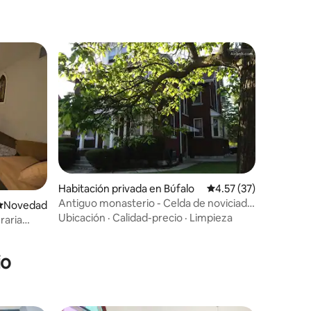
Habitación privada en Búfalo
Calificación promedio:
4.57 (37)
Antiguo monasterio - Celda de noviciado
Lugar para hospedarse
Novedad
(estándar)
Ubicación
·
Calidad-precio
·
Limpieza
raria
 XX
io