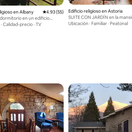
Edificio religioso en Astoria
eligioso en Albany
Calificación promedio: 4.93 de 5, 55 reseñas
4.93 (55)
SUITE CON JARDÍN en la mans
 dormitorio en un edificio
Rosebriar en Astoria
Ubicación
·
Familiar
·
Peatonal
, aparcamiento gratuito
·
Calidad-precio
·
TV
: 4.9 de 5, 82 reseñas