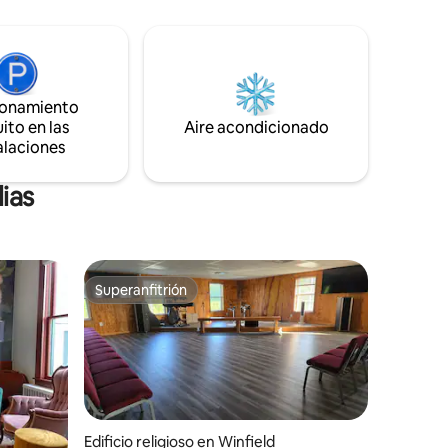
póquer y más. ¡Patio trasero privado
jóvenes o
cercado y jacuzzi! ¡A 2 cuadras del centro
sa está
de Savanna! Cerca del río para pescar y
dable.
pasear en bote, senderos para bicicletas,
te
senderismo (parque estatal), tiendas,
 crea
ionamiento
restaurantes y 35 minutos a Galena.
egura tus
ito en las
¡Disfruta de una estadía
Aire acondicionado
verdaderamente histórica en un
alaciones
santuario!
lias
Superanfitrión
Superanfitrión
Edificio religioso en Winfield