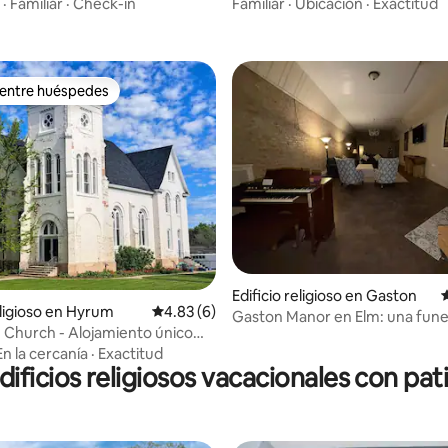
nas, a 19 millas de Penn State
zona de Hocking Hills)
·
Familiar
·
Check-in
Familiar
·
Ubicación
·
Exactitud
 entre huéspedes
 entre huéspedes
 4.88 de 5, 26 reseñas
Edificio religioso en Gaston
eligioso en Hyrum
Calificación promedio: 4.83 de 5, 6 reseñas
4.83 (6)
Gaston Manor en Elm: una fune
 Church - Alojamiento único
histórica de principios del siglo
la presa Hyrum
En la cercanía
·
Exactitud
dificios religiosos vacacionales con pat