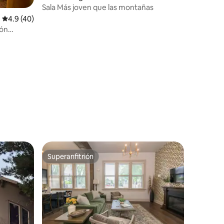
Sala Más joven que las montañas
Calificación promedio: 4.9 de 5, 40 reseñas
4.9 (40)
ión
Superanfitrión
Superanfitrión