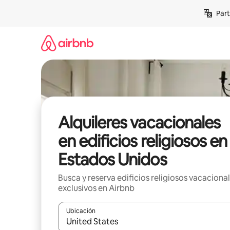
Omite
Part
el
contenido
Alquileres vacacionales
en edificios religiosos en
Estados Unidos
Busca y reserva edificios religiosos vacaciona
exclusivos en Airbnb
Ubicación
Cuando los resultados estén disponibles, navega co