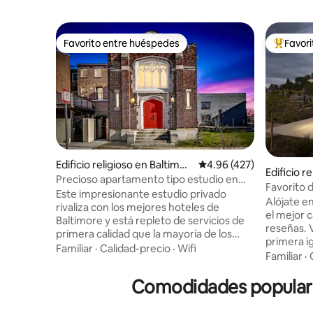
Favorito entre huéspedes
Favor
Favorito entre huéspedes
Favorito
Edificio religioso en Baltimor
Calificación promedio: 
4.96 (427)
Edificio r
e
Precioso apartamento tipo estudio en
Favorito d
capilla histórica con estacionamiento
Este impresionante estudio privado
1880 cerca
Alójate e
rivaliza con los mejores hoteles de
Lake City
el mejor 
Baltimore y está repleto de servicios de
reseñas. V
primera calidad que la mayoría de los
primera i
Airbnbs no ofrecen. Lo que en su día fue
Familiar
·
Calidad-precio
·
Wifi
South Sal
Familiar
·
una iglesia misteriosa a punto de ser
restaurad
demolida, ahora es una joya moderna de
único com
Comodidades populares 
mediados de siglo totalmente renovada
lujo de al
con acceso privado, una cocina
15/aeropu