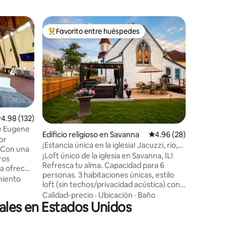
Edificio 
Favorito entre huéspedes
Favor
rido
Favorito entre huéspedes preferido
Favorit
s City
El santua
Descansa 
amigos e
espacio p
conexión.
natural y
Calidad-
en nuestro
XIX reci
comidas 
alificación promedio: 4.98 de 5, 132 reseñas
4.98 (132)
espaciosa
de Eugene
Edificio religioso en Savanna
Calificación promedio:
4.96 (28)
alrededo
or
pies. Des
¡Estancia única en la iglesia! Jacuzzi, río,
nuestra 
ciudad
¡Loft único de la iglesia en Savanna, IL!
ros
de estar. Si no quieres quedarte en casa,
Refresca tu alma. Capacidad para 6
ca ofrece
explora l
personas. 3 habitaciones únicas, estilo
miento
libre, la 
loft (sin techos/privacidad acústica) con
espacio
valle de
camas tamaño queen. 1.5 BA con ducha
Calidad-precio
·
Ubicación
·
Baño
nales en Estados Unidos
de lluvia. Cocina completa, TV
miliares
inteligente. Rincón de lectura, piano,
ración
fuente, juegos de arcade, mesa de
e día de