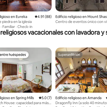
 4.94 de 5, 16 reseñas
eligioso en Eureka
Calificación promedio: 4.91 de 5, 88 reseñas
4.91 (88)
Edificio religioso en Mount Shas
piedra en la iglesia
Centro de eventos único con vi
impresionantes al monte Shast
·
Familiar
·
Check-in
s religiosos vacacionales con lavadora y
 entre huéspedes
Superanfitrión
 entre huéspedes
Superanfitrión
ligioso en Spring Mills
Calificación promedio: 5.0 de 5, 7 reseñas
5.0 (7)
Edificio religioso en Amanda
h House: capacidad para más
Dragonfly Inn (a solo 40 minuto
 4.98 de 5, 52 reseñas