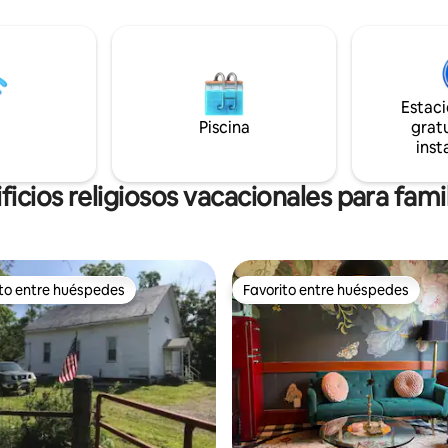
25 minutos/ESQUÍ a 30
juego, un equipo, un grupo de 
rovo a 30 minutos o menos.
un grupo de trabajo, nuestra ca
Ladrillos y vigas a la
diseñada para ser tu base inolvi
sos de madera, ducha de mármol,
¡Ubicado a solo 2 millas de la UO! No 
e plumas, cocina americana
limites a reservar una estancia:
rodomésticos de alta gama.
Estac
recuerdos para toda la vida. As
afé de cortesía incluidos. Cerca
Piscina
gratu
fechas hoy mismo.
ke City + esquí
inst
ficios religiosos vacacionales para fami
ito entre huéspedes
Favorito entre huéspedes
 entre huéspedes preferido
Favorito entre huéspedes