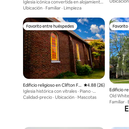
de 8 perso
Ubicación
Iglesia icónica convertida en alojamiento
único (Casino/VIR)
Ubicación
·
Familiar
·
Limpieza
Favorito entre huéspedes
Favorito
Favorito entre huéspedes
Favorito
Edificio religioso en Clifton Fo
Calificación promedio:
4.88 (26)
Edificio r
rge
Iglesia histórica con vitrales · Piano ·
Old White
Futbolín
Calidad-precio
·
Ubicación
·
Mascotas
cerca de 
Familiar
·
E