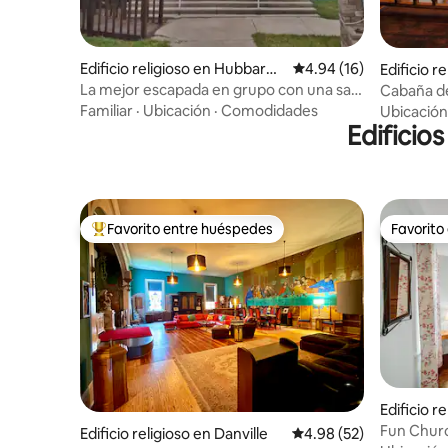
Edificio religioso en Hubbard
Calificación promedio:
4.94 (16)
Edificio r
Lake
La mejor escapada en grupo con una sala
Cabaña de 
de juegos épica cerca del lago
Familiar
·
Ubicación
·
Comodidades
Ubicación
Edificio
Favorito entre huéspedes
Favorito
Favorito entre huéspedes preferido
Favorito
Edificio re
Fun Churc
Edificio religioso en Danville
Calificación promedio:
4.98 (52)