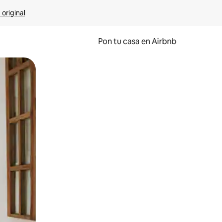
 original
Pon tu casa en Airbnb
o o desliza el dedo.