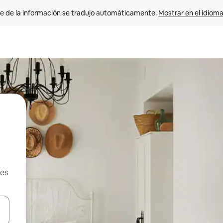
e de la información se tradujo automáticamente. 
Mostrar en el idioma
les
n las teclas de flecha hacia arriba y hacia abajo o explora con el tact