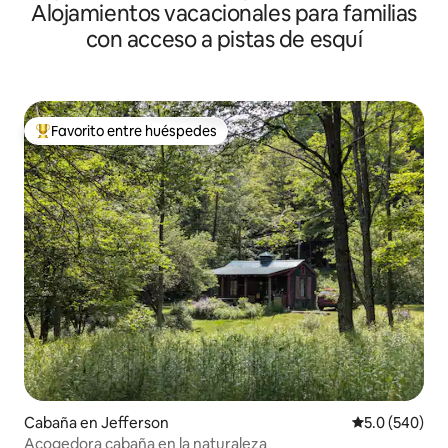
Alojamientos vacacionales para familias
con acceso a pistas de esquí
Favorito entre huéspedes
Favorito entre huéspedes preferido
Cabaña en Jefferson
Calificación p
5.0 (540)
Acogedora cabaña en la naturaleza