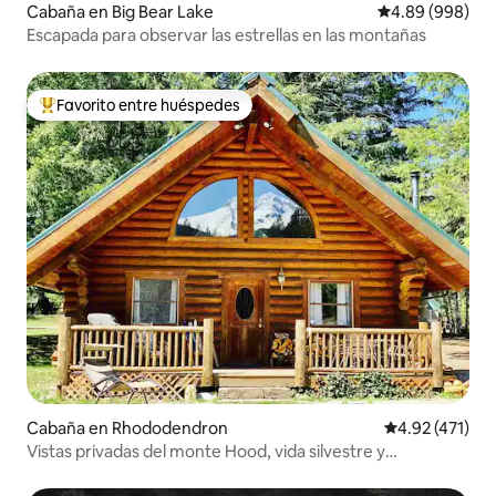
Cabaña en Big Bear Lake
Calificación pr
4.89 (998)
Escapada para observar las estrellas en las montañas
Favorito entre huéspedes
Favorito entre huéspedes preferido
Cabaña en Rhododendron
Calificación p
4.92 (471)
Vistas privadas del monte Hood, vida silvestre y
observación de estrellas