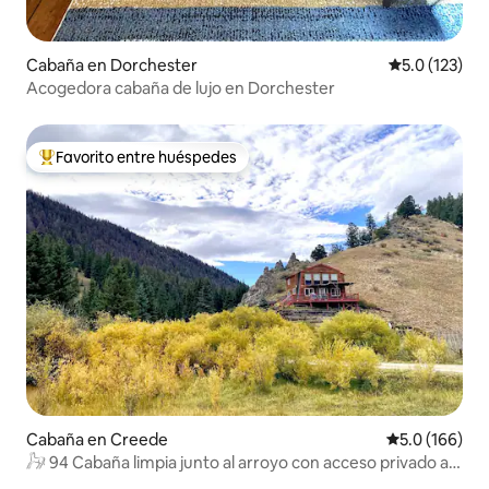
Cabaña en Dorchester
Calificación 
5.0 (123)
Acogedora cabaña de lujo en Dorchester
Favorito entre huéspedes
Favorito entre huéspedes preferido
Cabaña en Creede
Calificación 
5.0 (166)
𓃗 94 Cabaña limpia junto al arroyo con acceso privado al
arroyo