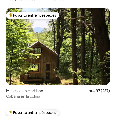
Favorito entre huéspedes
Favorito entre huéspedes preferido
Minicasa en Hartland
Calificación pr
4.97 (237)
Cabaña en la colina
Favorito entre huéspedes
Favorito entre huéspedes preferido