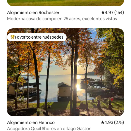
Alojamiento en Rochester
Calificación p
4.97 (154)
Moderna casa de campo en 25 acres, excelentes vistas
Favorito entre huéspedes
Favorito entre huéspedes preferido
Alojamiento en Henrico
Calificación pr
4.93 (275)
Acogedora Quail Shores en el lago Gaston