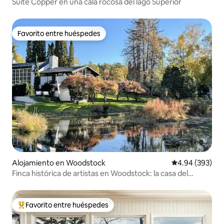
Suite Copper en una cala rocosa del lago Superior
Favorito entre huéspedes
Favorito entre huéspedes
Alojamiento en Woodstock
Calificación pr
4.94 (393)
Finca histórica de artistas en Woodstock: la casa del
estanque
Favorito entre huéspedes
Favorito entre huéspedes preferido