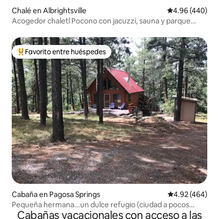
Chalé en Albrightsville
Calificación pr
4.96 (440)
Acogedor chaletl Pocono con jacuzzi, sauna y parque
infantil
Favorito entre huéspedes
Favorito entre huéspedes preferido
Cabaña en Pagosa Springs
Calificación pr
4.92 (464)
Pequeña hermana...un dulce refugio (ciudad a pocos
Cabañas vacacionales con acceso a las
minutos de distancia)