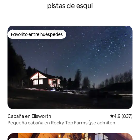
pistas de esquí
Favorito entre huéspedes
Favorito entre huéspedes
Cabaña en Ellsworth
Calificación p
4.9 (837)
Pequeña cabaña en Rocky Top Farms (¡se admiten
perros!)