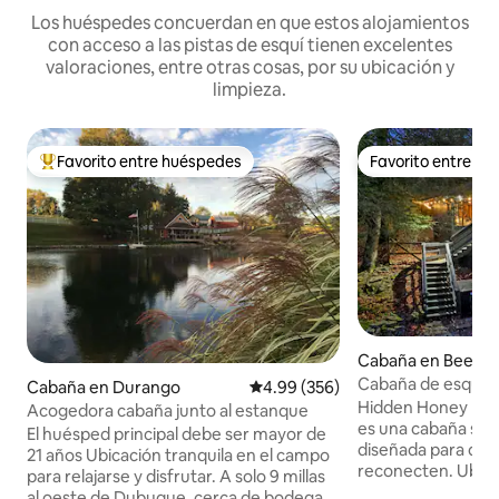
Los huéspedes concuerdan en que estos alojamientos
con acceso a las pistas de esquí tienen excelentes
valoraciones, entre otras cosas, por su ubicación y
limpieza.
Favorito entre huéspedes
Favorito entre h
Favorito entre huéspedes preferido
Favorito entre h
Cabaña en Beech 
Cabaña de esquí Ki
Cabaña en Durango
Calificación promedio: 4.99 de 5
4.99 (356)
BDSM Themed
Hidden Honey Ho
Acogedora cabaña junto al estanque
es una cabaña solo
El huésped principal debe ser mayor de
diseñada para que 
21 años Ubicación tranquila en el campo
reconecten. Ubica
para relajarse y disfrutar. A solo 9 millas
Beech Mountain Ski
al oeste de Dubuque, cerca de bodegas,