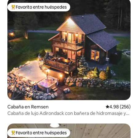
Favorito entre huéspedes
Favorito entre huéspedes preferido
Cabaña en Remsen
Calificación pr
4.98 (256)
Cabaña de lujo Adirondack con bañera de hidromasaje y
lago (NUEVO)
Favorito entre huéspedes
Favorito entre huéspedes preferido