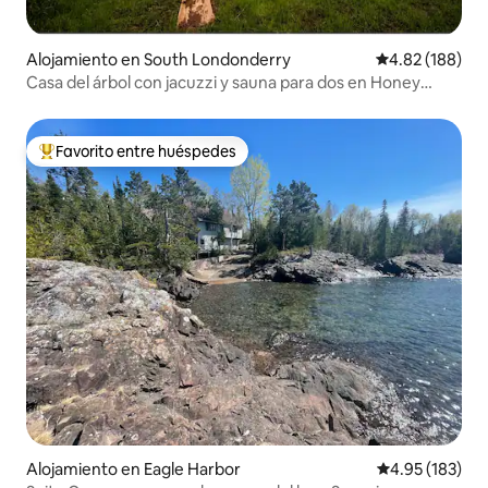
Alojamiento en South Londonderry
Calificación pr
4.82 (188)
Casa del árbol con jacuzzi y sauna para dos en Honey
Pond
Favorito entre huéspedes
Favorito entre huéspedes preferido
Alojamiento en Eagle Harbor
Calificación p
4.95 (183)