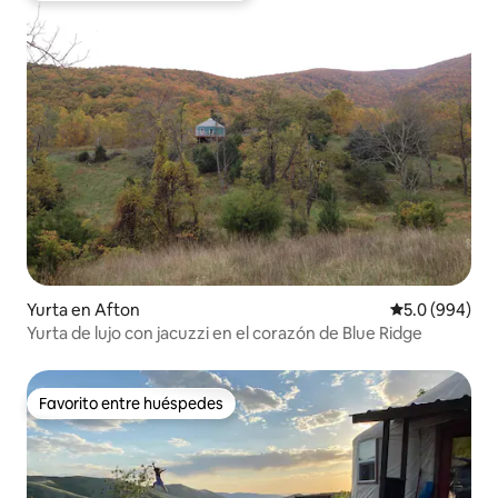
Yurta en Afton
Calificación p
5.0 (994)
Yurta de lujo con jacuzzi en el corazón de Blue Ridge
Favorito entre huéspedes
Favorito entre huéspedes