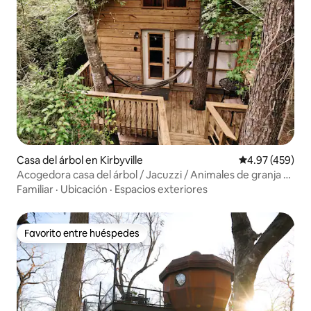
Casa del árbol en Kirbyville
Calificación pr
4.97 (459)
Acogedora casa del árbol / Jacuzzi / Animales de granja /
Senderismo
Familiar
·
Ubicación
·
Espacios exteriores
Favorito entre huéspedes
Favorito entre huéspedes