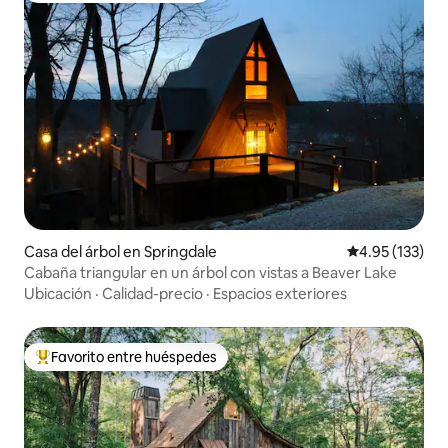
Casa del árbol en Springdale
Calificación p
4.95 (133)
Cabaña triangular en un árbol con vistas a Beaver Lake
Ubicación
·
Calidad-precio
·
Espacios exteriores
Favorito entre huéspedes
Favorito entre huéspedes preferido