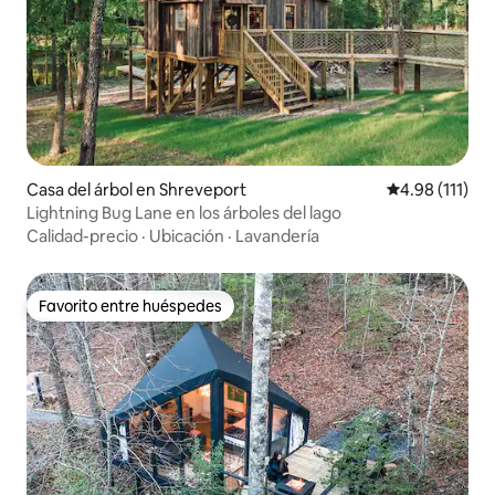
Casa del árbol en Shreveport
Calificación p
4.98 (111)
Lightning Bug Lane en los árboles del lago
Calidad-precio
·
Ubicación
·
Lavandería
Favorito entre huéspedes
Favorito entre huéspedes