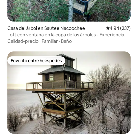
Casa del árbol en Sautee Nacoochee
Calificación pr
4.94 (237)
Loft con ventana en la copa de los árboles - Experiencia
única en la naturaleza
Calidad-precio
·
Familiar
·
Baño
Favorito entre huéspedes
Favorito entre huéspedes