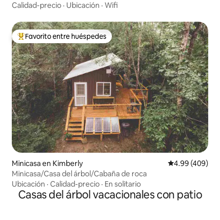
Calidad-precio
·
Ubicación
·
Wifi
Favorito entre huéspedes
Favorito entre huéspedes preferido
Minicasa en Kimberly
Calificación pr
4.99 (409)
Minicasa/Casa del árbol/Cabaña de roca
Ubicación
·
Calidad-precio
·
En solitario
Casas del árbol vacacionales con patio