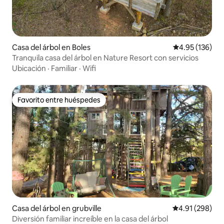
Casa del árbol en Boles
Calificación p
4.95 (136)
Tranquila casa del árbol en Nature Resort con servicios
Ubicación
·
Familiar
·
Wifi
Favorito entre huéspedes
Favorito entre huéspedes
Casa del árbol en grubville
Calificación pr
4.91 (298)
Diversión familiar increíble en la casa del árbol