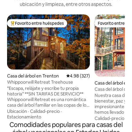
ubicación y limpieza, entre otros aspectos.
Favorito entre huéspedes
Favorito entre h
Favorito entre huéspedes preferido
Favorito entre h
Casa del árbol en Trenton
Calificación promedio: 4.98 de 5
4.98 (327)
Whippoorwill Retreat Treehouse
Casa del árbol en
“Escapa, relájate y escribe tu propia
Casa del árbol de l
historia” **SIN TARIFAS DE SERVICIO**
proyector
Nuestra casa del á
Whippoorwill Retreat es una romántica
bienestar, paz y e
casa del árbol familiar en las copas de los
impresionante cas
árboles a 20 minutos de Chattanooga.
Ubicación
·
Calidad-precio
·
hemos llevado la re
Esta escapada tranquila ofrece vistas de
Estacionamiento
completamente nu
Calidad-precio
·
Fa
piso a techo, un lugar para ver el
Comodidades populares para casas del
alrededor no hay
amanecer, chimenea al aire libre, fogata
y vida silvestre. 