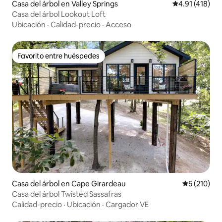
Casa del árbol en Valley Springs
Calificación p
4.91 (418)
Casa del árbol Lookout Loft
Ubicación
·
Calidad-precio
·
Acceso
Favorito entre huéspedes
Favorito entre huéspedes
Casa del árbol en Cape Girardeau
Calificació
5 (210)
Casa del árbol Twisted Sassafras
Calidad-precio
·
Ubicación
·
Cargador VE