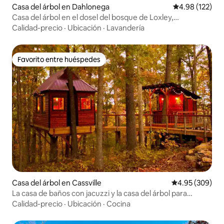
Casa del árbol en Dahlonega
Calificación p
4.98 (122)
Casa del árbol en el dosel del bosque de Loxley,
Dahlonega
Calidad-precio
·
Ubicación
·
Lavandería
Favorito entre huéspedes
Favorito entre huéspedes
Casa del árbol en Cassville
Calificación pr
4.95 (309)
La casa de baños con jacuzzi y la casa del árbol para
escapadas
Calidad-precio
·
Ubicación
·
Cocina