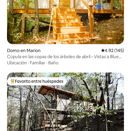
Domo en Marion
Calificación p
4.92 (145)
Cúpula en las copas de los árboles de abril • Vistas a Blue
Ridge, cascada
Ubicación
·
Familiar
·
Baño
Favorito entre huéspedes
Favorito entre huéspedes preferido