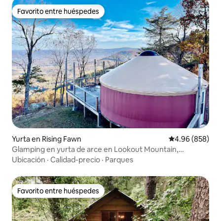
Favorito entre huéspedes
Favorito entre huéspedes
Yurta en Rising Fawn
Calificación pr
4.96 (858)
Glamping en yurta de arce en Lookout Mountain,
Chattanooga
Ubicación
·
Calidad-precio
·
Parques
Favorito entre huéspedes
Favorito entre huéspedes