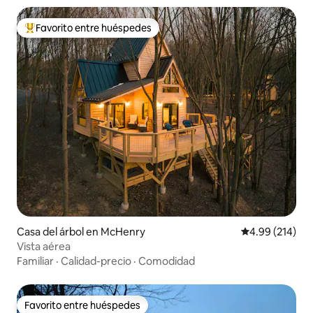
Favorito entre huéspedes
Favorito entre huéspedes preferido
Casa del árbol en McHenry
Calificación pr
4.99 (214)
Vista aérea
Familiar
·
Calidad-precio
·
Comodidad
Favorito entre huéspedes
Favorito entre huéspedes