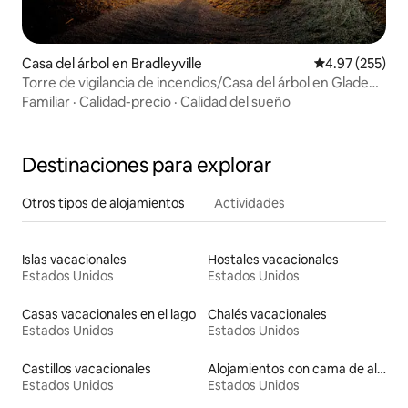
Casa del árbol en Bradleyville
Calificación pr
4.97 (255)
Torre de vigilancia de incendios/Casa del árbol en Glade
Top
Familiar
·
Calidad-precio
·
Calidad del sueño
Destinaciones para explorar
Otros tipos de alojamientos
Actividades
Islas vacacionales
Hostales vacacionales
Estados Unidos
Estados Unidos
Casas vacacionales en el lago
Chalés vacacionales
Estados Unidos
Estados Unidos
Castillos vacacionales
Alojamientos con cama de altura accesible
Estados Unidos
Estados Unidos