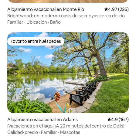
Alojamiento vacacional en Monte Río
Calificación pr
4.97 (226)
Brightwood: un moderno oasis de secuoyas cerca del río
Familiar
·
Ubicación
·
Baño
Favorito entre huéspedes
Favorito entre huéspedes
Alojamiento vacacional en Adams
Calificación 
4.9 (167)
¡Vacaciones en el lago! ¡A 20 minutos del centro de Dells!
Calidad-precio
·
Familiar
·
Mascotas