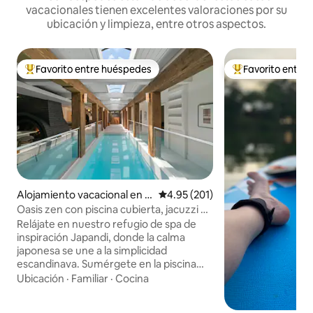
vacacionales tienen excelentes valoraciones por su
ubicación y limpieza, entre otros aspectos.
Favorito entre huéspedes
Favorito entre
Favorito entre huéspedes preferido
Favorito entre hu
Alojamiento vacacional en F
Calificación promedio: 4.95 de 5
4.95 (201)
air Oaks
Oasis zen con piscina cubierta, jacuzzi y
sauna
Relájate en nuestro refugio de spa de
inspiración Japandi, donde la calma
japonesa se une a la simplicidad
escandinava. Sumérgete en la piscina
cubierta climatizada, relájate en una
Ubicación
·
Familiar
·
Cocina
bañera de cedro, entra en calor en la
sauna privada y date una ducha bajo las