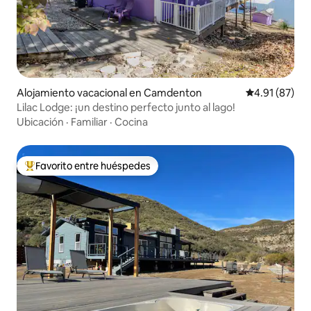
Alojamiento vacacional en Camdenton
Calificación 
4.91 (87)
Lilac Lodge: ¡un destino perfecto junto al lago!
Ubicación
·
Familiar
·
Cocina
Favorito entre huéspedes
Favorito entre huéspedes preferido