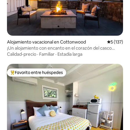
Alojamiento vacacional en Cottonwood
Calificació
5 (137)
¡Un alojamiento con encanto en el corazón del casco
antiguo!
Calidad-precio
·
Familiar
·
Estadía larga
Favorito entre huéspedes
Favorito entre huéspedes preferido