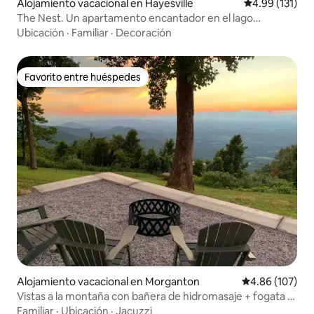
Alojamiento vacacional en Hayesville
Calificación p
4.99 (131)
The Nest. Un apartamento encantador en el lago
Chatuge.
Ubicación
·
Familiar
·
Decoración
Favorito entre huéspedes
Favorito entre huéspedes
Alojamiento vacacional en Morganton
Calificación pr
4.86 (107)
Vistas a la montaña con bañera de hidromasaje + fogata –
World's Inn
Familiar
·
Ubicación
·
Jacuzzi