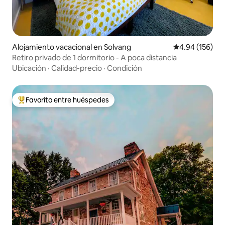
Alojamiento vacacional en Solvang
Calificación pr
4.94 (156)
Retiro privado de 1 dormitorio - A poca distancia
Ubicación
·
Calidad-precio
·
Condición
Favorito entre huéspedes
Favorito entre huéspedes preferido