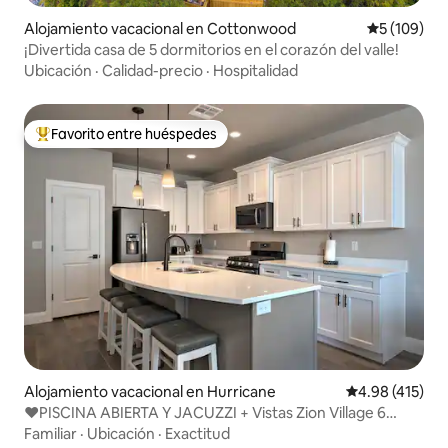
Alojamiento vacacional en Cottonwood
Calificació
5 (109)
¡Divertida casa de 5 dormitorios en el corazón del valle!
Ubicación
·
Calidad-precio
·
Hospitalidad
Favorito entre huéspedes
Favorito entre huéspedes preferido
Alojamiento vacacional en Hurricane
Calificación p
4.98 (415)
❤️PISCINA ABIERTA Y JACUZZI + Vistas Zion Village 6
dormitorios❤️
Familiar
·
Ubicación
·
Exactitud