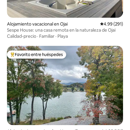
Alojamiento vacacional en Ojai
Calificación pr
4.99 (291)
Sespe House: una casa remota en la naturaleza de Ojai
Calidad-precio
·
Familiar
·
Playa
Favorito entre huéspedes
Favorito entre huéspedes preferido