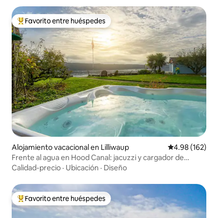
Favorito entre huéspedes
Favorito entre huéspedes preferido
Alojamiento vacacional en Lilliwaup
Calificación pr
4.98 (162)
Frente al agua en Hood Canal: jacuzzi y cargador de
vehículos eléctricos
Calidad-precio
·
Ubicación
·
Diseño
Favorito entre huéspedes
Favorito entre huéspedes preferido