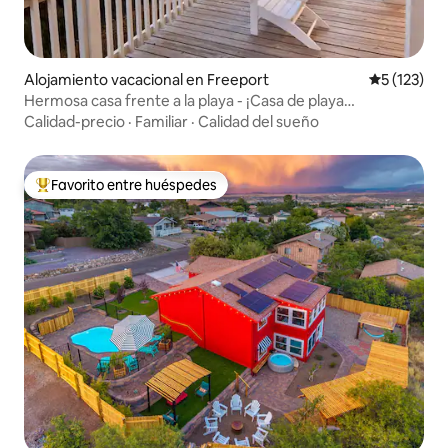
Alojamiento vacacional en Freeport
Calificació
5 (123)
Hermosa casa frente a la playa - ¡Casa de playa
Whitecaps!
Calidad-precio
·
Familiar
·
Calidad del sueño
Favorito entre huéspedes
Favorito entre huéspedes preferido