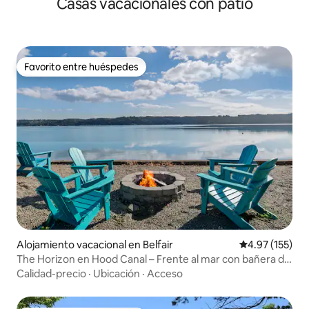
Casas vacacionales con patio
Favorito entre huéspedes
Favorito entre huéspedes
Alojamiento vacacional en Belfair
Calificación p
4.97 (155)
The Horizon en Hood Canal – Frente al mar con bañera de
hidromasaje
Calidad-precio
·
Ubicación
·
Acceso