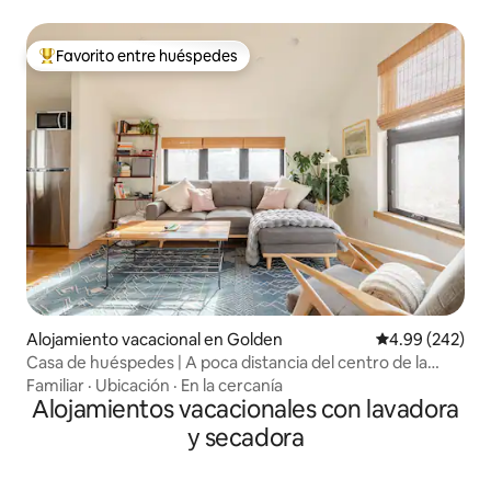
Favorito entre huéspedes
Favorito entre huéspedes preferido
Alojamiento vacacional en Golden
Calificación pr
4.99 (242)
Casa de huéspedes | A poca distancia del centro de la
ciudad | A 15 minutos de Red Rocks
Familiar
·
Ubicación
·
En la cercanía
Alojamientos vacacionales con lavadora
y secadora