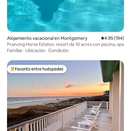
Alojamiento vacacional en Montgomery
Calificación pr
4.95 (194)
Prancing Horse Estates: resort de 10 acres con piscina, spa
Familiar
·
Ubicación
·
Condición
Favorito entre huéspedes
Favorito entre huéspedes preferido