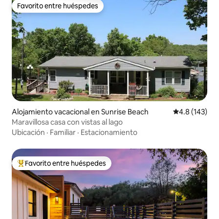
Favorito entre huéspedes
Favorito entre huéspedes
Alojamiento vacacional en Sunrise Beach
Calificación 
4.8 (143)
Maravillosa casa con vistas al lago
Ubicación
·
Familiar
·
Estacionamiento
Favorito entre huéspedes
Favorito entre huéspedes preferido