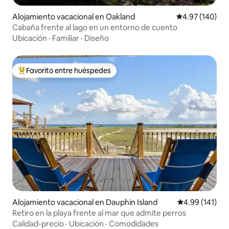
Alojamiento vacacional en Oakland
Calificación pr
4.97 (140)
Cabaña frente al lago en un entorno de cuento
Ubicación
·
Familiar
·
Diseño
Favorito entre huéspedes
Favorito entre huéspedes preferido
Alojamiento vacacional en Dauphin Island
Calificación p
4.99 (141)
Retiro en la playa frente al mar que admite perros
Calidad-precio
·
Ubicación
·
Comodidades