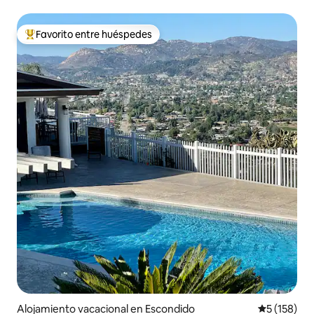
Favorito entre huéspedes
Favorito entre huéspedes preferido
Alojamiento vacacional en Escondido
Calificació
5 (158)