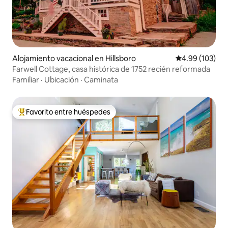
Alojamiento vacacional en Hillsboro
Calificación pr
4.99 (103)
Farwell Cottage, casa histórica de 1752 recién reformada
Familiar
·
Ubicación
·
Caminata
Favorito entre huéspedes
Favorito entre huéspedes preferido