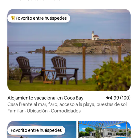
Favorito entre huéspedes
Favorito entre huéspedes preferido
Alojamiento vacacional en Coos Bay
Calificación pr
4.99 (100)
Casa frente al mar, faro, acceso a la playa, puestas de sol
Familiar
·
Ubicación
·
Comodidades
Favorito entre huéspedes
Favorito entre huéspedes