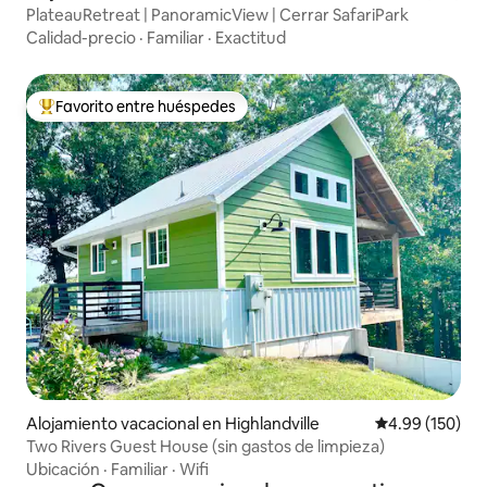
PlateauRetreat | PanoramicView | Cerrar SafariPark
Calidad-precio
·
Familiar
·
Exactitud
Favorito entre huéspedes
Favorito entre huéspedes preferido
Alojamiento vacacional en Highlandville
Calificación pr
4.99 (150)
Two Rivers Guest House (sin gastos de limpieza)
Ubicación
·
Familiar
·
Wifi