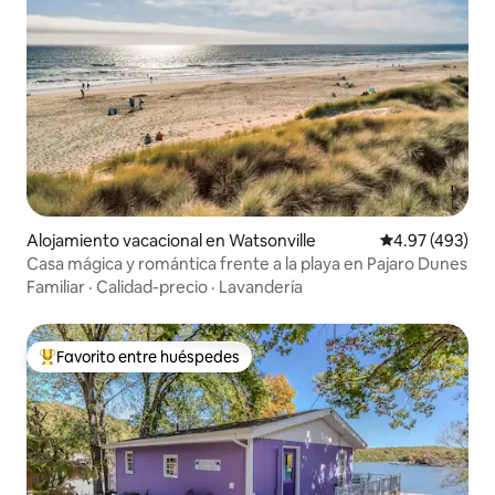
Alojamiento vacacional en Watsonville
Calificación pr
4.97 (493)
Casa mágica y romántica frente a la playa en Pajaro Dunes
Familiar
·
Calidad-precio
·
Lavandería
Favorito entre huéspedes
Favorito entre huéspedes preferido