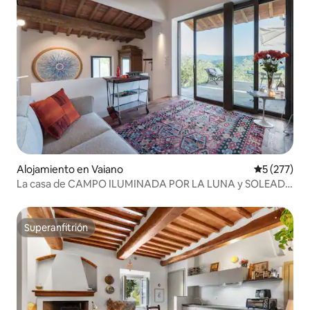
Alojamiento en Vaiano
Calificació
5 (277)
La casa de CAMPO ILUMINADA POR LA LUNA y SOLEADA
cerca de Florencia
Superanfitrión
Superanfitrión