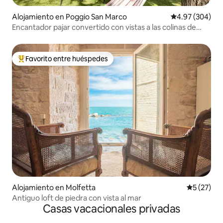
Alojamiento en Poggio San Marco
Calificación pr
4.97 (304)
Encantador pajar convertido con vistas a las colinas de
Chianti
Favorito entre huéspedes
Favorito entre huéspedes preferido
Alojamiento en Molfetta
Calificaci
5 (27)
Antiguo loft de piedra con vista al mar
Casas vacacionales privadas