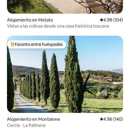
Alojamiento en Metato
Calificación pr
4.99 (104)
Vistas a las colinas desde una casa histórica toscana
Favorito entre huéspedes
Favorito entre huéspedes preferido
Alojamiento en Montaione
Calificación pr
4.96 (140)
Cercis - La Palmera