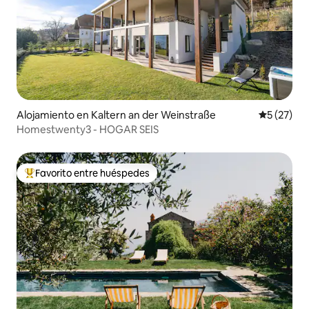
Alojamiento en Kaltern an der Weinstraße
Calificaci
5 (27)
Homestwenty3 - HOGAR SEIS
Favorito entre huéspedes
Favorito entre huéspedes preferido