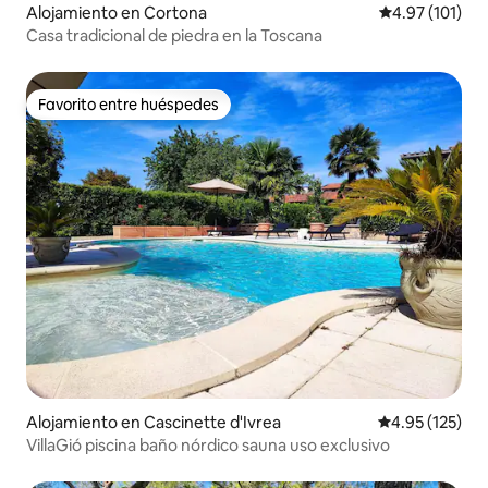
Alojamiento en Cortona
Calificación p
4.97 (101)
Casa tradicional de piedra en la Toscana
Favorito entre huéspedes
Favorito entre huéspedes
Alojamiento en Cascinette d'Ivrea
Calificación p
4.95 (125)
VillaGió piscina baño nórdico sauna uso exclusivo