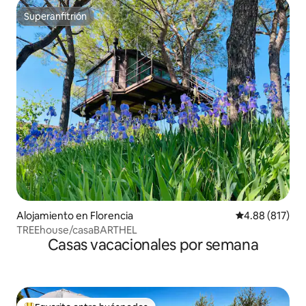
Superanfitrión
Superanfitrión
Alojamiento en Florencia
Calificación pr
4.88 (817)
TREEhouse/casaBARTHEL
Casas vacacionales por semana