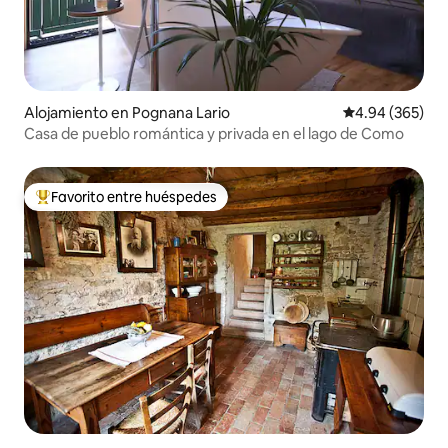
Alojamiento en Pognana Lario
Calificación pr
4.94 (365)
Casa de pueblo romántica y privada en el lago de Como
Favorito entre huéspedes
Favorito entre huéspedes preferido