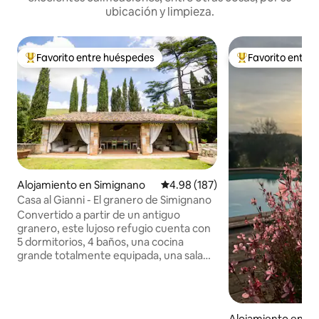
ubicación y limpieza.
Favorito entre huéspedes
Favorito entre
Favorito entre huéspedes preferido
Favorito entre hu
Alojamiento en Simignano
Calificación promedio: 4.98 de 5
4.98 (187)
Casa al Gianni - El granero de Simignano
Convertido a partir de un antiguo
granero, este lujoso refugio cuenta con
5 dormitorios, 4 baños, una cocina
grande totalmente equipada, una sala
de estar espaciosa, un amplio jardín
privado con estacionamiento, una
bañera de hidromasaje, un patio con
sofás, una parrilla, una chimenea
Alojamiento en Gr