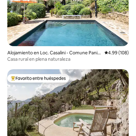
Alojamiento en Loc. Casalini - Comune Panic
Calificación pr
4.99 (108)
ale
Casa rural en plena naturaleza
Favorito entre huéspedes
Favorito entre huéspedes preferido