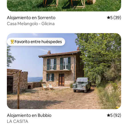
Alojamiento en Sorrento
Calificaci
5 (39)
Casa Melangolo - Glicina
Favorito entre huéspedes
Favorito entre huéspedes preferido
Alojamiento en Bubbio
Calificaci
5 (92)
LA CASITA