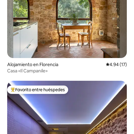
Alojamiento en Florencia
Calificación 
4.94 (17)
Casa «Il Campanile»
Favorito entre huéspedes
Favorito entre huéspedes preferido