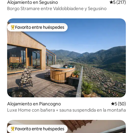
Alojamiento en Segusino
Calificació
5 (217)
Borgo Stramare entre Valdobbiadene y Segusino
Favorito entre huéspedes
Favorito entre huéspedes preferido
Alojamiento en Piancogno
Calificaci
5 (50)
Luxe Home con bañera + sauna suspendida en la montaña
Favorito entre huéspedes
Favorito entre huéspedes preferido