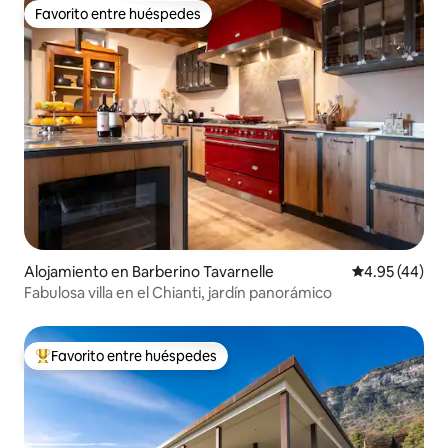
Favorito entre huéspedes
Favorito entre huéspedes
Alojamiento en Barberino Tavarnelle
Calificación 
4.95 (44)
Fabulosa villa en el Chianti, jardín panorámico
Favorito entre huéspedes
Favorito entre huéspedes preferido