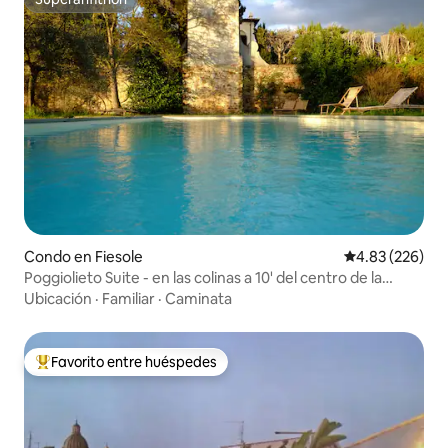
Superanfitrión
Condo en Fiesole
Calificación pr
4.83 (226)
Poggiolieto Suite - en las colinas a 10' del centro de la
ciudad
Ubicación
·
Familiar
·
Caminata
Favorito entre huéspedes
Favorito entre huéspedes preferido