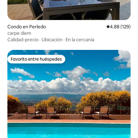
Condo en Perledo
Calificación pr
4.88 (129)
carpe diem
Calidad-precio
·
Ubicación
·
En la cercanía
Favorito entre huéspedes
Favorito entre huéspedes