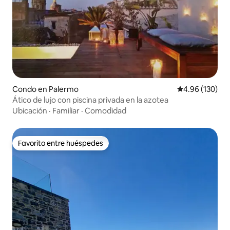
Condo en Palermo
Calificación pr
4.96 (130)
Ático de lujo con piscina privada en la azotea
Ubicación
·
Familiar
·
Comodidad
Favorito entre huéspedes
Favorito entre huéspedes