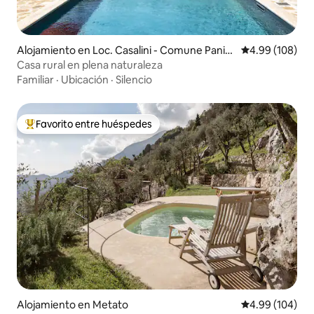
Alojamiento en Loc. Casalini - Comune Panic
Calificación pr
4.99 (108)
ale
Casa rural en plena naturaleza
Familiar
·
Ubicación
·
Silencio
Favorito entre huéspedes
Favorito entre huéspedes preferido
Alojamiento en Metato
Calificación pr
4.99 (104)