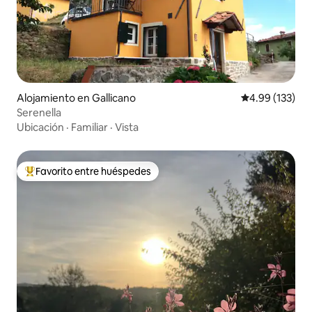
Alojamiento en Gallicano
Calificación p
4.99 (133)
Serenella
Ubicación
·
Familiar
·
Vista
Favorito entre huéspedes
Favorito entre huéspedes preferido