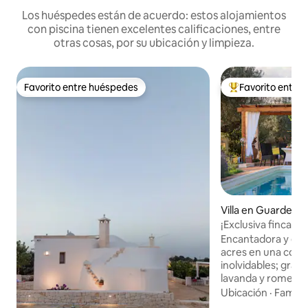
Los huéspedes están de acuerdo: estos alojamientos
con piscina tienen excelentes calificaciones, entre
otras cosas, por su ubicación y limpieza.
Favorito entre huéspedes
Favorito entre
Favorito entre huéspedes
Favorito entre hu
Villa en Guardea
¡Exclusiva finca de
olivar!
Encantadora y excl
acres en una colin
inolvidables; gran
lavanda y romero, 
Aire acondicionad
Ubicación
·
Familia
Starlink. Muy privada y tranquila, 2 pisos,