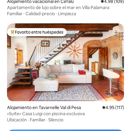
Alojamiento vacacional en Cefalú
Calificación pr
4.98 (109)
Apartamento de lujo sobre el mar en Villa Palamara
Familiar
·
Calidad-precio
·
Limpieza
Favorito entre huéspedes
Favorito entre huéspedes preferido
Alojamiento en Tavarnelle Val di Pesa
Calificación p
4.95 (117)
«Suite» Casa Luigi con piscina exclusiva
Ubicación
·
Familiar
·
Silencio