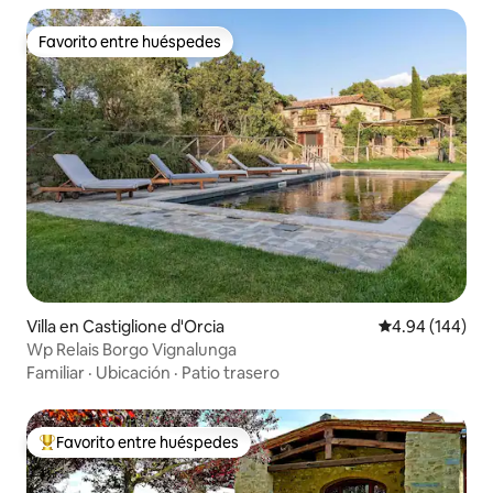
Favorito entre huéspedes
Favorito entre huéspedes
Villa en Castiglione d'Orcia
Calificación pr
4.94 (144)
Wp Relais Borgo Vignalunga
Familiar
·
Ubicación
·
Patio trasero
Favorito entre huéspedes
Favorito entre huéspedes preferido