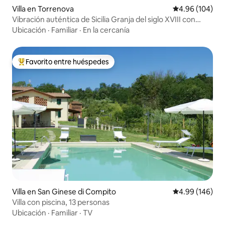
Villa en Torrenova
Calificación pr
4.96 (104)
Vibración auténtica de Sicilia Granja del siglo XVIII con
vistas panorámicas al mar
Ubicación
·
Familiar
·
En la cercanía
Favorito entre huéspedes
Favorito entre huéspedes preferido
Villa en San Ginese di Compito
Calificación pr
4.99 (146)
Villa con piscina, 13 personas
Ubicación
·
Familiar
·
TV