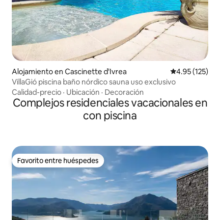
Alojamiento en Cascinette d'Ivrea
Calificación p
4.95 (125)
VillaGió piscina baño nórdico sauna uso exclusivo
Calidad-precio
·
Ubicación
·
Decoración
Complejos residenciales vacacionales en
con piscina
Favorito entre huéspedes
Favorito entre huéspedes