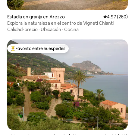
Estadía en granja en Arezzo
Calificación pr
4.97 (260)
Explora la naturaleza en el centro de Vigneti Chianti
Calidad-precio
·
Ubicación
·
Cocina
Favorito entre huéspedes
Favorito entre huéspedes preferido