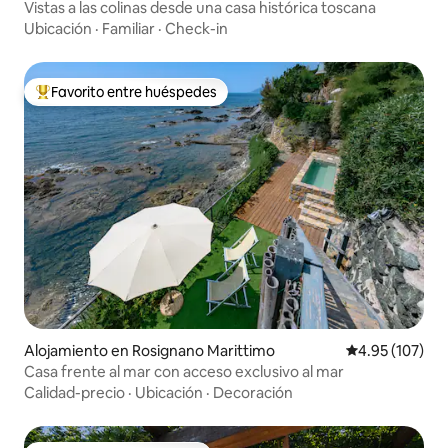
Vistas a las colinas desde una casa histórica toscana
Ubicación
·
Familiar
·
Check-in
Favorito entre huéspedes
Favorito entre huéspedes preferido
Alojamiento en Rosignano Marittimo
Calificación p
4.95 (107)
Casa frente al mar con acceso exclusivo al mar
Calidad-precio
·
Ubicación
·
Decoración