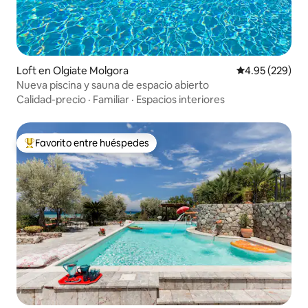
Loft en Olgiate Molgora
Calificación pr
4.95 (229)
Nueva piscina y sauna de espacio abierto
Calidad-precio
·
Familiar
·
Espacios interiores
Favorito entre huéspedes
Favorito entre huéspedes preferido