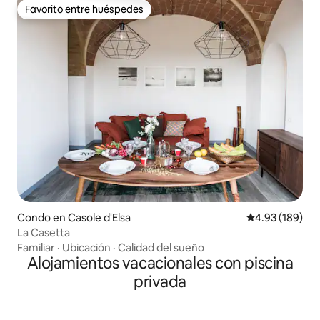
Favorito entre huéspedes
Favorito entre huéspedes
Condo en Casole d'Elsa
Calificación pr
4.93 (189)
La Casetta
Familiar
·
Ubicación
·
Calidad del sueño
Alojamientos vacacionales con piscina
privada