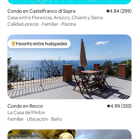
Condo en Castelfranco di Sopra
Calificación pr
4.84 (299)
Casa entre Florencia, Arezzo, Chianti y Siena
Calidad-precio
·
Familiar
·
Piscina
Favorito entre huéspedes
Favorito entre huéspedes preferido
Condo en Recco
Calificación pr
4.99 (333)
La Casa del Pintor
Familiar
·
Ubicación
·
Baño
Superanfitrión