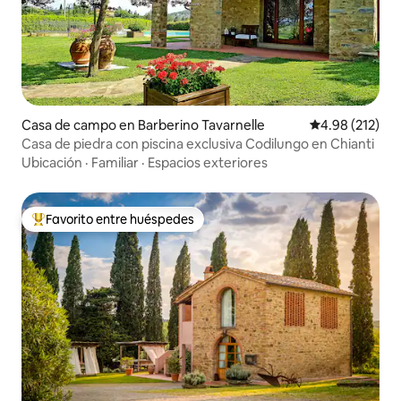
Casa de campo en Barberino Tavarnelle
Calificación p
4.98 (212)
Casa de piedra con piscina exclusiva Codilungo en Chianti
Ubicación
·
Familiar
·
Espacios exteriores
Favorito entre huéspedes
Favorito entre huéspedes preferido