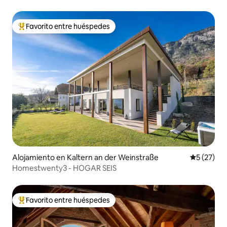
Como
Favorito entre huéspedes
Favorito entre huéspedes preferido
Alojamiento en Kaltern an der Weinstraße
Calificaci
5 (27)
Homestwenty3 - HOGAR SEIS
Favorito entre huéspedes
Favorito entre huéspedes preferido