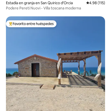
Estadía en granja en San Quirico d'Orcia
Calificación p
4.98 (115)
Podere Pereti Nuovi - Villa toscana moderna
Favorito entre huéspedes
Favorito entre huéspedes preferido