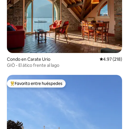
Condo en Carate Urio
Calificación p
4.97 (218)
GIÒ - El ático frente al lago
Favorito entre huéspedes
Favorito entre huéspedes preferido