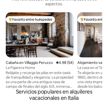
aspectos.
Favorito entre huéspedes
Favorito entre
Favorito entre huéspedes preferido
Favorito entre hu
Cabaña en Villaggio Peruzzo
Calificación promedio: 4.98 de 
4.98 (54)
Alojamiento vacac
Catania
La Pajarera Home
La casa en el Teatr
histórico de Catan
Relájate y recarga las pilas en este oasis
Te alojarás en un e
de tranquilidad y elegancia. La propiedad
1860, dentro de u
es una parte de una antigua casa de
una vista impresio
campo de finales del siglo XIX, inmersa
desde los balcones
Servicios populares en alquileres
en el parque arqueológico del Valle de
casa. La luz te sorprenderá. Estás en el
los Templos. La residencia ha sido objeto
centro histórico de
vacacionales en Italia
de una reforma que ha durado cinco
lugares de interé
años, conservando todas las
poca distancia a pie. El Parque del Vo