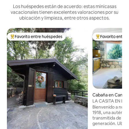
Los huéspedes están de acuerdo: estas minicasas
vacacionales tienen excelentes valoraciones por su
ubicación y limpieza, entre otros aspectos.
Favorito entre huéspedes
Favorito entre
Favorito entre huéspedes preferido
Favorito entre hu
Cabaña en Camma
LA CASITA EN LA
Bienvenido a nues
1918, una auténtica
transmitida de ge
generación. Ubica
altitud, esta antig