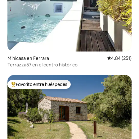
Minicasa en Ferrara
Calificación p
4.84 (251)
Terrazza57 en el centro histórico
Favorito entre huéspedes
Favorito entre huéspedes preferido