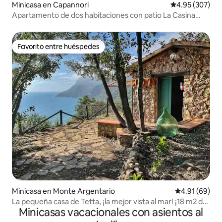
Minicasa en Capannori
Calificación pr
4.95 (307)
Apartamento de dos habitaciones con patio La Casina
della vite
Favorito entre huéspedes
Favorito entre huéspedes
Minicasa en Monte Argentario
Calificación 
4.91 (69)
La pequeña casa de Tetta, ¡la mejor vista al mar! ¡18 m2 de
Minicasas vacacionales con asientos al
paz!