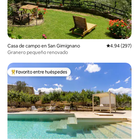
Casa de campo en San Gimignano
Calificación pr
4.94 (297)
Granero pequeño renovado
Favorito entre huéspedes
Favorito entre huéspedes preferido