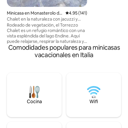
unas vistas impres
espectáculo natur
Minicasa en Monasterolo del
Calificación promedio: 4.95 de 5
4.95 (141)
rostro a cada hora del día. P
Castello
Chalet en la naturaleza con jacuzzi y
tiempo se detiene a
vista al lago
Rodeado de vegetación, el Torrezzo
la montaña, el el 
Chalet es un refugio romántico con una
colores del cielo, 
vista espléndida del lago Endine. Aquí
encuentran armoní
puede relajarse, respirar la naturaleza y
aquellos que busca
Comodidades populares para minicasas
disfrutar de momentos de total
paraíso donde
descanso gracias al jacuzzi privado de
vacacionales en Italia
regenerar.celda3
leña, la ducha al aire libre y los amplios
espacios exclusivos. La estructura
íntegramente de madera está diseñada
para parejas que buscan tranquilidad,
privacidad y una experiencia auténtica
en contacto con la naturaleza. Disfrute
de una vista increíble del lago Endine Lea
las reseñas, dicen más que mil fotos
Cocina
Wifi