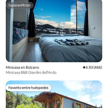
Superanfitrión
Superanfitrión
Minicasa en Bolzano
Calificación pr
4.93 (466)
Minicasa B&B Giardini dell'Ardo
Favorito entre huéspedes
Favorito entre huéspedes