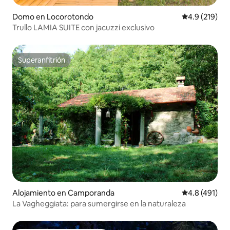
Domo en Locorotondo
Calificación 
4.9 (219)
Trullo LAMIA SUITE con jacuzzi exclusivo
Superanfitrión
Superanfitrión
Alojamiento en Camporanda
Calificación 
4.8 (491)
La Vagheggiata: para sumergirse en la naturaleza