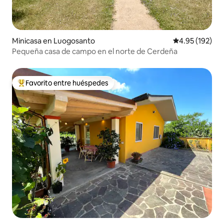
Minicasa en Luogosanto
Calificación p
4.95 (192)
Pequeña casa de campo en el norte de Cerdeña
Favorito entre huéspedes
Favorito entre huéspedes preferido