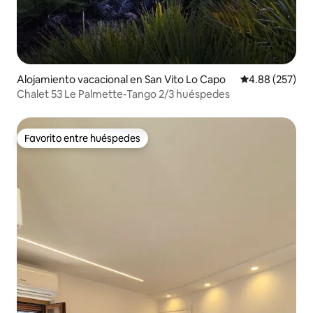
Alojamiento vacacional en San Vito Lo Capo
Calificación pr
4.88 (257)
Chalet 53 Le Palmette-Tango 2/3 huéspedes
Favorito entre huéspedes
Favorito entre huéspedes