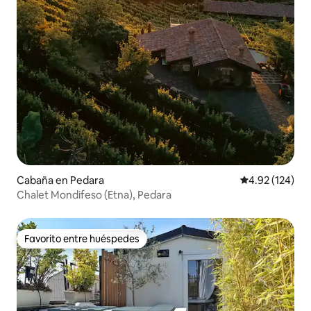
Cabaña en Pedara
Calificación p
4.92 (124)
Chalet Mondifeso (Etna), Pedara
Favorito entre huéspedes
Favorito entre huéspedes