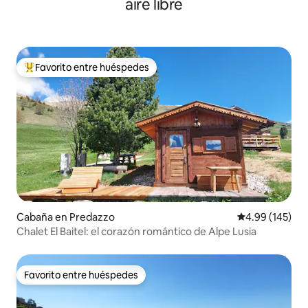
aire libre
Favorito entre huéspedes
Favorito entre huéspedes preferido
Cabaña en Predazzo
Calificación pr
4.99 (145)
Chalet El Baitel: el corazón romántico de Alpe Lusia
Favorito entre huéspedes
Favorito entre huéspedes