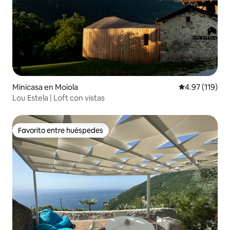
Minicasa en Moiola
Calificación p
4.97 (119)
Lou Estela | Loft con vistas
Favorito entre huéspedes
Favorito entre huéspedes