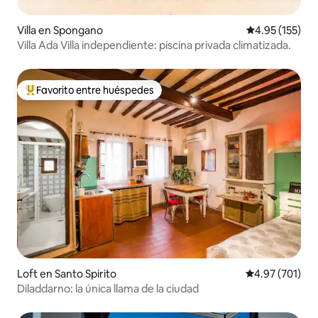
Villa en Spongano
Calificación p
4.95 (155)
Villa Ada Villa independiente: piscina privada climatizada.
Favorito entre huéspedes
Favorito entre huéspedes preferido
Loft en Santo Spirito
Calificación p
4.97 (701)
Diladdarno: la única llama de la ciudad