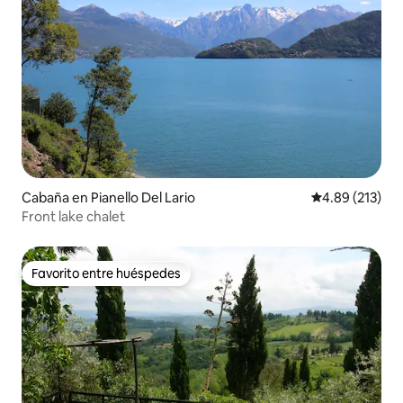
Cabaña en Pianello Del Lario
Calificación p
4.89 (213)
Front lake chalet
Favorito entre huéspedes
Favorito entre huéspedes