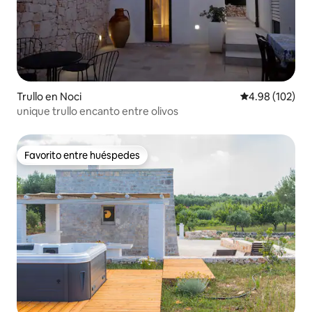
Trullo en Noci
Calificación pr
4.98 (102)
unique trullo encanto entre olivos
Favorito entre huéspedes
Favorito entre huéspedes