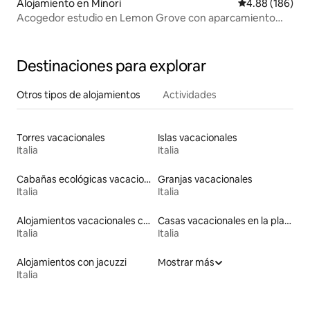
Alojamiento en Minori
Calificación pr
4.88 (186)
Acogedor estudio en Lemon Grove con aparcamiento
gratuito
Destinaciones para explorar
Otros tipos de alojamientos
Actividades
Torres vacacionales
Islas vacacionales
Italia
Italia
Cabañas ecológicas vacacionales
Granjas vacacionales
Italia
Italia
Alojamientos vacacionales con entrada y salida de pistas de esquí
Casas vacacionales en la playa
Italia
Italia
Alojamientos con jacuzzi
Mostrar más
Italia