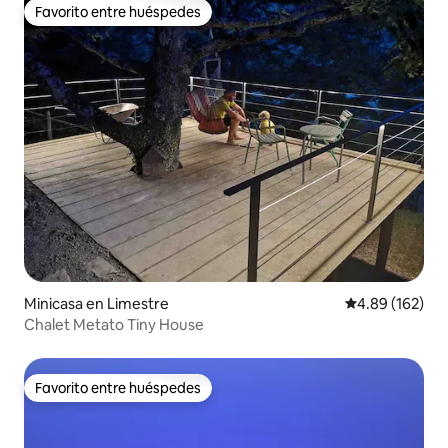
Favorito entre huéspedes
Favorito entre huéspedes
Minicasa en Limestre
Calificación pr
4.89 (162)
Chalet Metato Tiny House
Favorito entre huéspedes
Favorito entre huéspedes