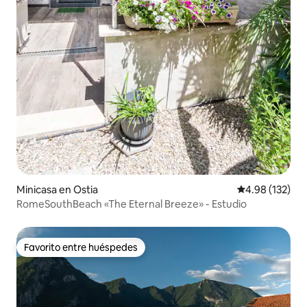
Minicasa en Ostia
Calificación p
4.98 (132)
RomeSouthBeach «The Eternal Breeze» - Estudio
Favorito entre huéspedes
Favorito entre huéspedes