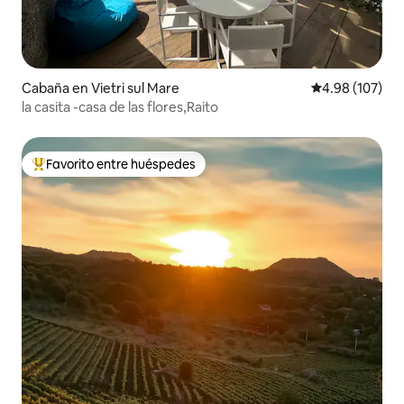
Cabaña en Vietri sul Mare
Calificación pr
4.98 (107)
la casita -casa de las flores,Raito
Favorito entre huéspedes
Favorito entre huéspedes preferido