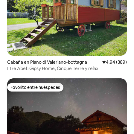
Cabaña en Piano di Valeriano-bottagna
Calificación pr
4.94 (389)
I Tre Abeti Gipsy Home, Cinque Terre y relax
Favorito entre huéspedes
Favorito entre huéspedes