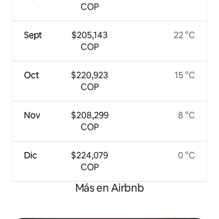
COP
Sept
$205,143
22 °C
COP
Oct
$220,923
15 °C
COP
Nov
$208,299
8 °C
COP
Dic
$224,079
0 °C
COP
Más en Airbnb