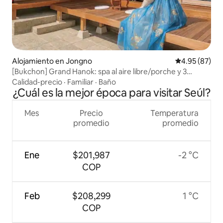
Alojamiento en Jongno
Calificación p
4.95 (87)
[Bukchon] Grand Hanok: spa al aire libre/porche y 3
dormitorios y 3 baños
Calidad-precio
·
Familiar
·
Baño
¿Cuál es la mejor época para visitar Seúl?
Mes
Precio
Temperatura
promedio
promedio
Ene
$201,987
-2 °C
COP
Feb
$208,299
1 °C
COP