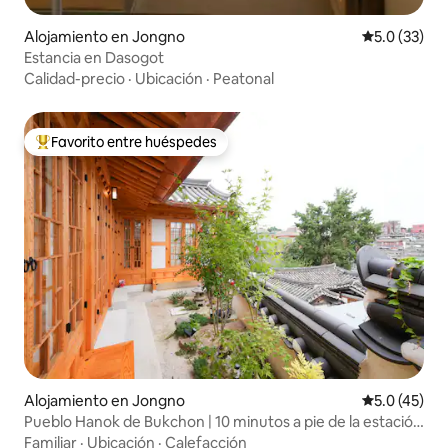
Alojamiento en Jongno
Calificación
5.0 (33)
Estancia en Dasogot
Calidad-precio
·
Ubicación
·
Peatonal
Favorito entre huéspedes
Favorito entre huéspedes preferido
Alojamiento en Jongno
Calificación
5.0 (45)
Pueblo Hanok de Bukchon | 10 minutos a pie de la estación
de Anguk | Vistas a la torre de Namsan | Hanok de nueva
Familiar
·
Ubicación
·
Calefacción