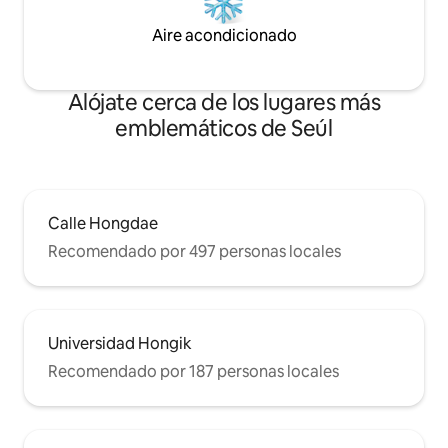
están cerca, y Se conecta a cualquier
posibles)
lugar de Seúl desde la parada de autobús
Aire acondicionado
frente a la puerta. Si has estado
dudando, incluso esa duda es
bienvenida. En Buam-dong, tu propio
Alójate cerca de los lugares más
Seúl.
emblemáticos de Seúl
Calle Hongdae
Recomendado por 497 personas locales
Universidad Hongik
Recomendado por 187 personas locales