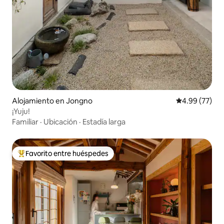
Alojamiento en Jongno
Calificación p
4.99 (77)
¡Yuju!
Familiar
·
Ubicación
·
Estadía larga
Favorito entre huéspedes
Favorito entre huéspedes preferido