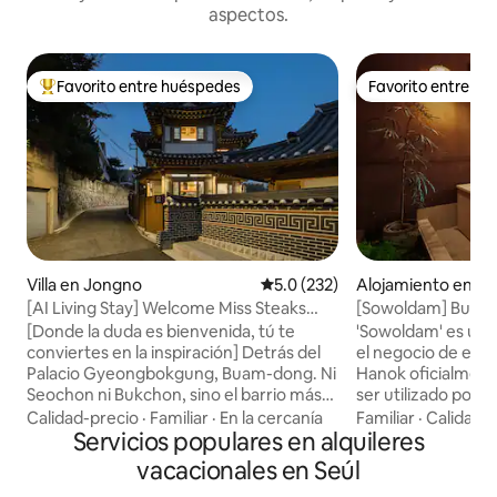
aspectos.
Favorito entre huéspedes
Favorito entre h
Favorito entre huéspedes preferido
Favorito entre h
Villa en Jongno
Calificación promedio: 5.0 de 5
5.0 (232)
Alojamiento en J
[AI Living Stay] Welcome Miss Steaks
[Sowoldam] Bukcho
House - Estancia en una casa unifamiliar
¡Disfrute de un d
[Donde la duda es bienvenida, tú te
'Sowoldam' es un 
de estilo hanok en Buam-dong, Jongno
alojamiento privad
conviertes en la inspiración] Detrás del
el negocio de expe
Palacio Gyeongbokgung, Buam-dong. Ni
Hanok oficialmen
Seochon ni Bukchon, sino el barrio más
ser utilizado por 
tranquilo de Seúl. Al final de ese callejón,
☺️ Puedes sanar mientras miras el patio
Calidad-precio
·
Familiar
·
En la cercanía
Familiar
·
Calidad-
había una casa hanok privada. El lugar
Servicios populares en alquileres
abierto desde el h
donde se hospedó Anpyeongdaegun, el
ciprés). ¡Disfruta 
vacacionales en Seúl
príncipe de Joseon. Además de esos
relájate en priva