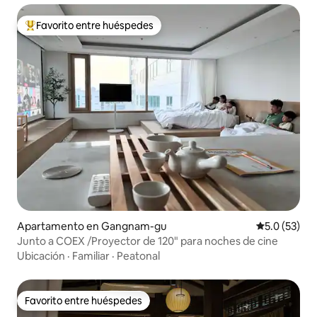
Favorito entre huéspedes
Favorito entre huéspedes preferido
Apartamento en Gangnam-gu
Calificación
5.0 (53)
Junto a COEX /Proyector de 120" para noches de cine
Ubicación
·
Familiar
·
Peatonal
Favorito entre huéspedes
Favorito entre huéspedes