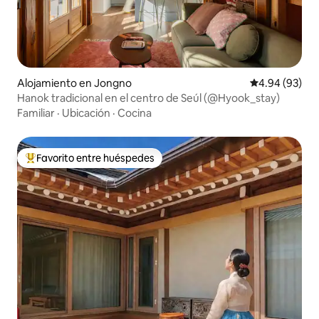
Alojamiento en Jongno
Calificación p
4.94 (93)
Hanok tradicional en el centro de Seúl (@Hyook_stay)
Familiar
·
Ubicación
·
Cocina
Favorito entre huéspedes
Favorito entre huéspedes preferido