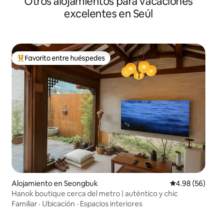
Otros alojamientos para vacaciones
excelentes en Seúl
Favorito entre huéspedes
Favorito entre huéspedes preferido
Alojamiento en Seongbuk
Calificación p
4.98 (56)
Hanok boutique cerca del metro | auténtico y chic
Familiar
·
Ubicación
·
Espacios interiores