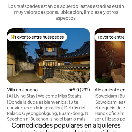
Los huéspedes están de acuerdo: estas estadías están
muy valoradas por su ubicación, limpieza y otros
aspectos.
Favorito entre huéspedes
Favorito entre h
Favorito entre huéspedes preferido
Favorito entre h
Villa en Jongno
Calificación promedio: 5.0 de 5
5.0 (232)
Alojamiento en J
[AI Living Stay] Welcome Miss Steaks
[Sowoldam] Bukcho
House - Estancia en una casa unifamiliar
¡Disfrute de un d
[Donde la duda es bienvenida, tú te
'Sowoldam' es un 
de estilo hanok en Buam-dong, Jongno
alojamiento privad
conviertes en la inspiración] Detrás del
el negocio de expe
Palacio Gyeongbokgung, Buam-dong. Ni
Hanok oficialmen
Seochon ni Bukchon, sino el barrio más
ser utilizado por 
Comodidades populares en alquileres
tranquilo de Seúl. Al final de ese callejón,
☺️ Puedes sanar mientras miras el patio
había una casa hanok privada. El lugar
abierto desde el h