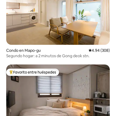
Condo en Mapo-gu
Calificación pr
4.94 (308)
Segundo hogar: a 2 minutos de Gong deok stn.
Favorito entre huéspedes
Favorito entre huéspedes preferido