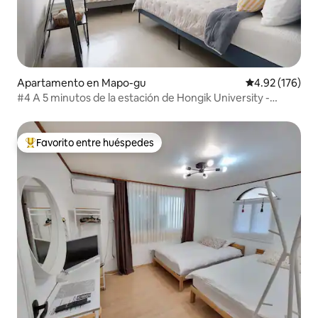
Apartamento en Mapo-gu
Calificación p
4.92 (176)
#4 A 5 minutos de la estación de Hongik University -
Espacio separado Modern house - ¡Se puede guardar
equipaje! Cama queen, cama individual
Favorito entre huéspedes
Favorito entre huéspedes preferido