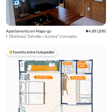
Apartamento en Mapo-gu
Calificación pr
4.89 (209)
f. [Shinhwa] "Estrella = Azotea" Concepto
Favorito entre huéspedes
Favorito entre huéspedes preferido