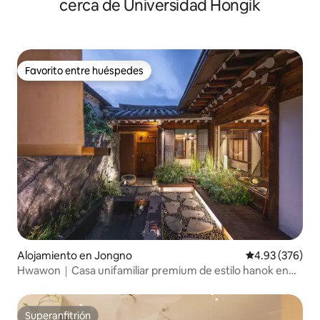
cerca de Universidad Hongik
Favorito entre huéspedes
Favorito entre huéspedes
Alojamiento en Jongno
Calificación pr
4.93 (376)
Hwawon｜Casa unifamiliar premium de estilo hanok en
Samcheong-dong｜Jacuzzi, vista, espacio de exhibición,
aniversarios, propuestas
Superanfitrión