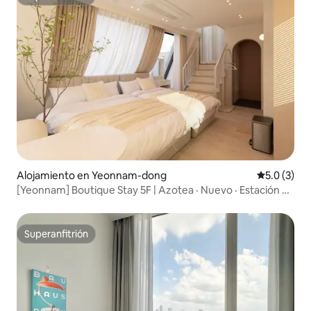
Superanfitrión
Alojamiento en Yeonnam-dong
Calificació
5.0 (3)
[Yeonnam] Boutique Stay 5F | Azotea · Nuevo · Estación de
Hongdae · 2 personas · Ascensor · Almacenamiento de
equipaje gratuito
Superanfitrión
Superanfitrión