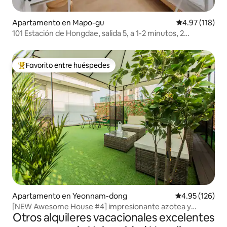
Apartamento en Mapo-gu
Calificación p
4.97 (118)
101 Estación de Hongdae, salida 5, a 1-2 minutos, 2
habitaciones, 3 camas, ferrocarril del aeropuerto
Favorito entre huéspedes
Favorito entre huéspedes preferido
Apartamento en Yeonnam-dong
Calificación p
4.95 (126)
[NEW Awesome House #4] impresionante azotea y
Otros alquileres vacacionales excelentes
APT/Hongdae