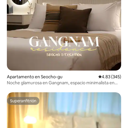
Apartamento en Seocho-gu
Calificación pr
4.83 (345)
Noche glamurosa en Gangnam, espacio minimalista en
blanco puro
Superanfitrión
Superanfitrión