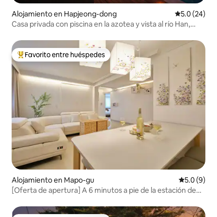
Alojamiento en Hapjeong-dong
Calificación
5.0 (24)
Casa privada con piscina en la azotea y vista al río Han,
Hongdae
Favorito entre huéspedes
Favorito entre huéspedes preferido
Alojamiento en Mapo-gu
Calificació
5.0 (9)
[Oferta de apertura] A 6 minutos a pie de la estación de
Hongdae / A 1 minuto de Hongdae Main / 4 habitaciones
con una amplia sala de estar para 11 personas / 7 camas /