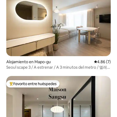
Alojamiento en Mapo-gu
Calificación
4.86 (7)
Seoul scape 3 / A estrenar / A 3 minutos del metro / 엘레
베이터
Favorito entre huéspedes
Favorito entre huéspedes preferido