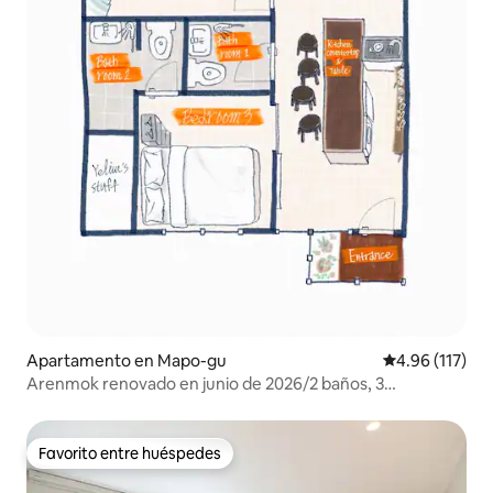
Apartamento en Mapo-gu
Calificación p
4.96 (117)
Arenmok renovado en junio de 2026/2 baños, 3
habitaciones (para 3 a 8 personas)
Favorito entre huéspedes
Favorito entre huéspedes