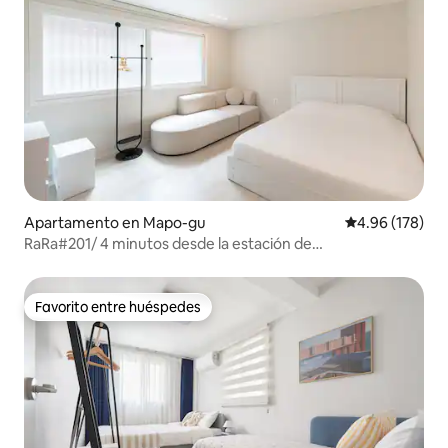
Apartamento en Mapo-gu
Calificación pr
4.96 (178)
RaRa#201/ 4 minutos desde la estación de
Hongdae/registro anticipado/prioridad a la
limpieza/depósito de equipaje disponible en todo
momento/acogedor
Favorito entre huéspedes
Favorito entre huéspedes