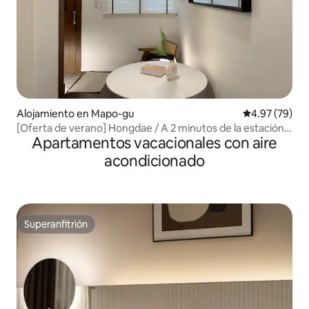
Alojamiento en Mapo-gu
Calificación p
4.97 (79)
[Oferta de verano] Hongdae / A 2 minutos de la estación
Apartamentos vacacionales con aire
de Sangsu / Casa acogedora de una planta con patio /
Alojamiento privado / Viaje / Familia / Amigos / Consigna
acondicionado
de equipaje gratuita
Superanfitrión
Superanfitrión