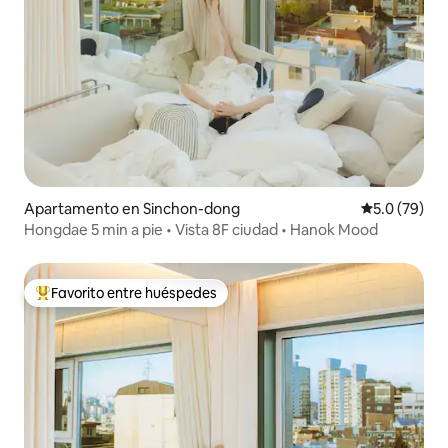
Apartamento en Sinchon-dong
Calificación
5.0 (79)
Hongdae 5 min a pie • Vista 8F ciudad • Hanok Mood
Favorito entre huéspedes
Favorito entre huéspedes preferido