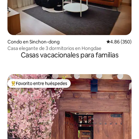
Condo en Sinchon-dong
Calificación pr
4.86 (350)
Casa elegante de 3 dormitorios en Hongdae
Casas vacacionales para familias
Favorito entre huéspedes
Favorito entre huéspedes preferido