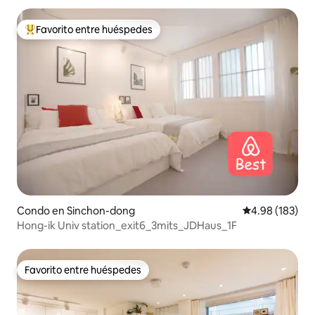
Favorito entre huéspedes
Favorito entre huéspedes preferido
Condo en Sinchon-dong
Calificación pr
4.98 (183)
Hong-ik Univ station_exit6_3mits_JDHaus_1F
Favorito entre huéspedes
Favorito entre huéspedes