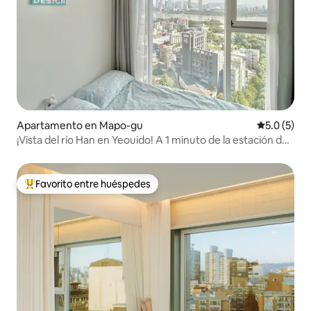
Apartamento en Mapo-gu
Calificació
5.0 (5)
¡Vista del río Han en Yeouido! A 1 minuto de la estación de
Hapjeong. A 9 minutos de la estación de Hongdae. A 5
minutos del Parque del río Han. 2 camas queen. A 2
minutos de Olive Young.
Favorito entre huéspedes
Favorito entre huéspedes preferido