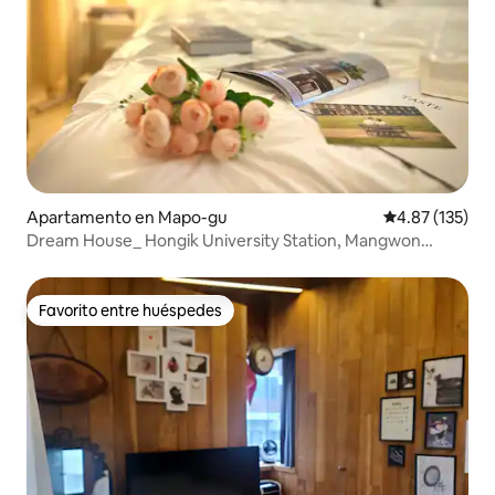
Apartamento en Mapo-gu
Calificación p
4.87 (135)
Dream House_ Hongik University Station, Mangwon
Station, Estacionamiento gratuito, 2 camas tamaño
queen, Registro de entrada temprano
Favorito entre huéspedes
Favorito entre huéspedes