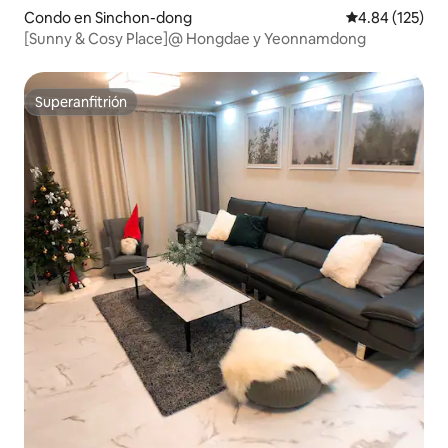
Condo en Sinchon-dong
Calificación p
4.84 (125)
[Sunny & Cosy Place]@ Hongdae y Yeonnamdong
Superanfitrión
Superanfitrión