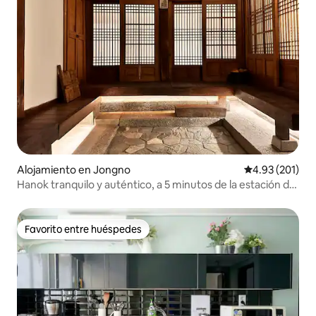
Alojamiento en Jongno
Calificación p
4.93 (201)
Hanok tranquilo y auténtico, a 5 minutos de la estación de
Anguk
Favorito entre huéspedes
Favorito entre huéspedes