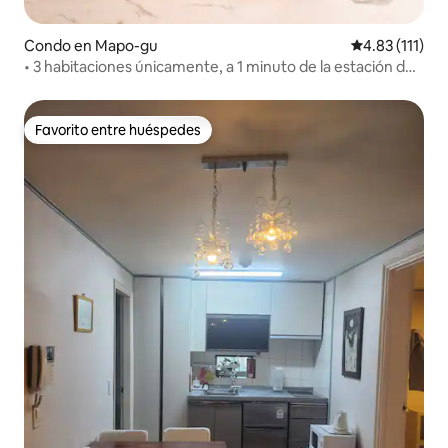
Condo en Mapo-gu
Calificación p
4.83 (111)
• 3 habitaciones únicamente, a 1 minuto de la estación de
Hongdae
Favorito entre huéspedes
Favorito entre huéspedes