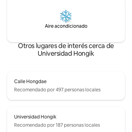
números o anuncios; se trataba de
reembolso🙏 [Check-in
'hospitalidad'. El Palacio
anticipado/check-ou
Gyeongbokgung, Seochon y Bukchon
20 000 KRW por ho
están cerca, y Se conecta a cualquier
posibles)
lugar de Seúl desde la parada de autobús
Aire acondicionado
frente a la puerta. Si has estado
dudando, incluso esa duda es
bienvenida. En Buam-dong, tu propio
Otros lugares de interés cerca de
Seúl.
Universidad Hongik
Calle Hongdae
Recomendado por 497 personas locales
Universidad Hongik
Recomendado por 187 personas locales