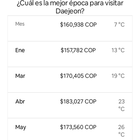
¿Cuál es la mejor época para visitar
Daejeon?
Mes
$160,938 COP
7 °C
Ene
$157,782 COP
13 °C
Mar
$170,405 COP
19 °C
Abr
$183,027 COP
23
°C
May
$173,560 COP
26
°C