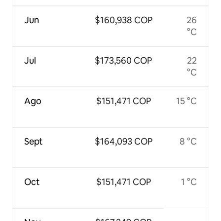
Jun
$160,938 COP
26
°C
Jul
$173,560 COP
22
°C
Ago
$151,471 COP
15 °C
Sept
$164,093 COP
8 °C
Oct
$151,471 COP
1 °C