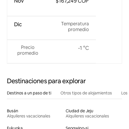
Nov
$167,249 COP
Temperatura
Dic
promedio
Precio
-1 °C
promedio
Destinaciones para explorar
Destinos a un paso de ti
Otros tipos de alojamientos
Los 
Busán
Ciudad de Jeju
Alquileres vacacionales
Alquileres vacacionales
Fukuoka
Seogwipo-si