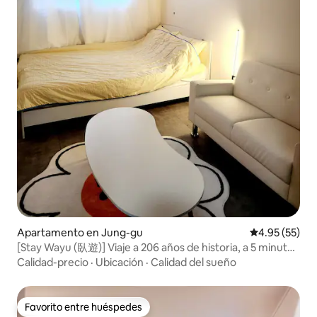
Apartamento en Jung-gu
Calificación 
4.95 (55)
[Stay Wayu (臥遊)] Viaje a 206 años de historia, a 5 minutos
a pie de Seongsim-dang, Hanwha Eagles Park / No hay
Calidad-precio
·
Ubicación
·
Calidad del sueño
estacionamiento
Favorito entre huéspedes
Favorito entre huéspedes