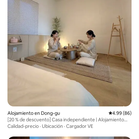
Alojamiento en Dong-gu
Calificación p
4.99 (86)
[20 % de descuento] Casa independiente | Alojamiento
acogedor | 3 habitaciones | Alojamiento para 8 personas |
Calidad-precio
·
Ubicación
·
Cargador VE
Privado | Solo para nosotros