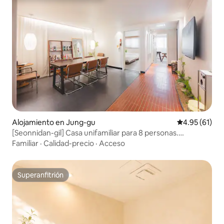
Alojamiento en Jung-gu
Calificación 
4.95 (61)
[Seonnidan-gil] Casa unifamiliar para 8 personas.
Seongsimdang. Seonhwa Mat-gil. Prelude Da Cuche.
Familiar
·
Calidad-precio
·
Acceso
Cerca de la estación de Jungangno
Superanfitrión
Superanfitrión