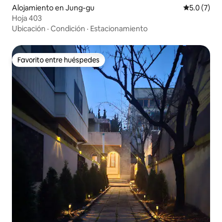
Alojamiento en Jung-gu
Calificació
5.0 (7)
Hoja 403
Ubicación
·
Condición
·
Estacionamiento
Favorito entre huéspedes
Favorito entre huéspedes