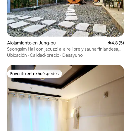
Alojamiento en Jung-gu
Calificació
4.8 (5)
Seongsim Hall con jacuzzi al aire libre y sauna finlandesa,
Daeheung Belseom Stay cerca de la estación de Daejeon,
Ubicación
·
Calidad-precio
·
Desayuno
uso exclusivo de toda la casa
Favorito entre huéspedes
Favorito entre huéspedes