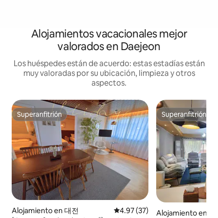
Alojamientos vacacionales mejor
valorados en Daejeon
Los huéspedes están de acuerdo: estas estadías están
muy valoradas por su ubicación, limpieza y otros
aspectos.
Superanfitrión
Superanfitrión
Superanfitrión
Superanfitrión
Alojamiento en 대전
Calificación promedio: 4.97 de 
4.97 (37)
Alojamiento en Y