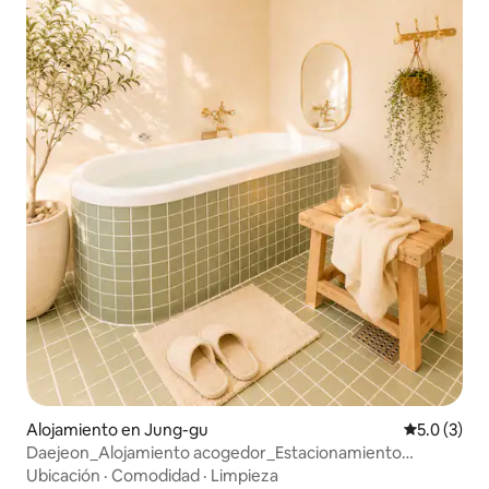
Alojamiento en Jung-gu
Calificació
5.0 (3)
Daejeon_Alojamiento acogedor_Estacionamiento
gratuito_Bañera_3 km de Seongsimdang
Ubicación
·
Comodidad
·
Limpieza