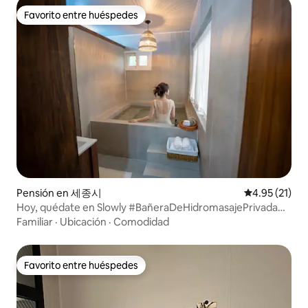
Favorito entre huéspedes
Favorito entre huéspedes
Pensión en 세종시
Calificación 
4.95 (21)
Hoy, quédate en Slowly #BañeraDeHidromasajePrivada
#JacuzziClimatizado
Familiar
·
Ubicación
·
Comodidad
Favorito entre huéspedes
Favorito entre huéspedes