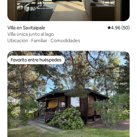
Villa en Savitaipale
Calificación p
4.96 (50)
Villa única junto al lago
Ubicación
·
Familiar
·
Comodidades
Favorito entre huéspedes
Favorito entre huéspedes