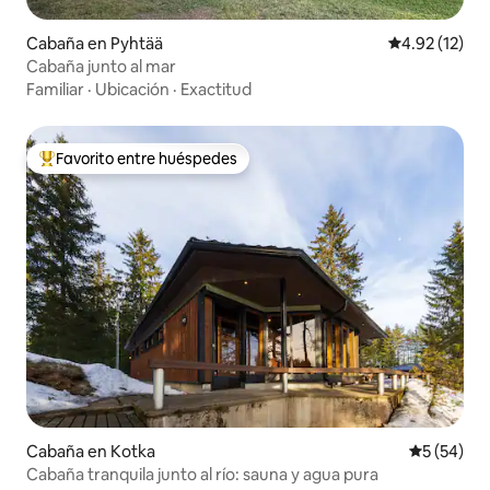
Cabaña en Pyhtää
Calificación 
4.92 (12)
Cabaña junto al mar
Familiar
·
Ubicación
·
Exactitud
Favorito entre huéspedes
Favorito entre huéspedes preferido
Cabaña en Kotka
Calificaci
5 (54)
Cabaña tranquila junto al río: sauna y agua pura