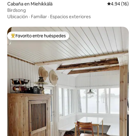
Cabaña en Miehikkälä
Calificación 
4.94 (16)
Birdsong
Ubicación
·
Familiar
·
Espacios exteriores
Favorito entre huéspedes
Favorito entre huéspedes preferido