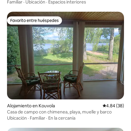
Familiar
·
Ubicación
·
Espacios interiores
Favorito entre huéspedes
Favorito entre huéspedes
Alojamiento en Kouvola
Calificación p
4.84 (38)
Casa de campo con chimenea, playa, muelle y barco
Ubicación
·
Familiar
·
En la cercanía