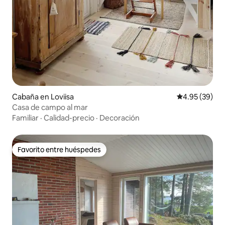
Cabaña en Loviisa
Calificación p
4.95 (39)
Casa de campo al mar
Familiar
·
Calidad-precio
·
Decoración
Favorito entre huéspedes
Favorito entre huéspedes