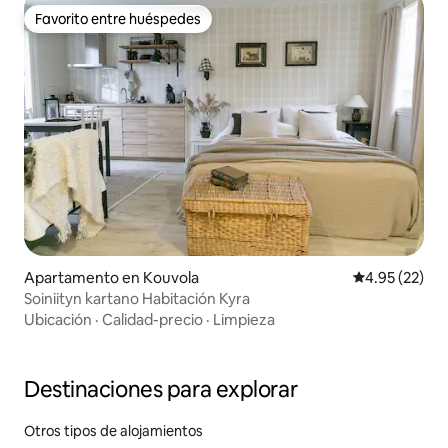
Favorito entre huéspedes
Favorito entre huéspedes
Apartamento en Kouvola
Calificación 
4.95 (22)
Soiniityn kartano Habitación Kyra
Ubicación
·
Calidad-precio
·
Limpieza
Destinaciones para explorar
Otros tipos de alojamientos