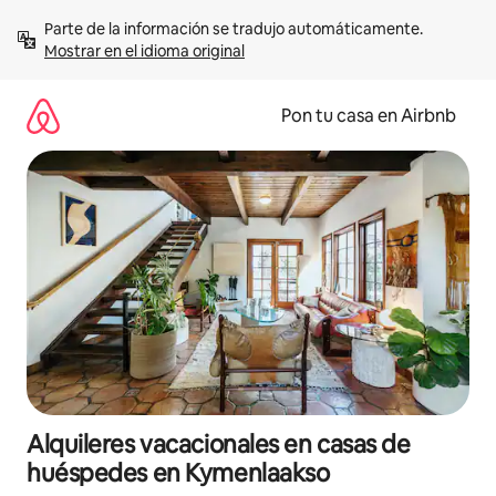
Omite
Parte de la información se tradujo automáticamente. 
el
Mostrar en el idioma original
contenido
Pon tu casa en Airbnb
Alquileres vacacionales en casas de
huéspedes en Kymenlaakso