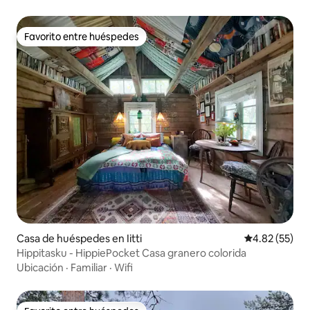
Favorito entre huéspedes
Favorito entre huéspedes
Casa de huéspedes en Iitti
Calificación 
4.82 (55)
Hippitasku - HippiePocket Casa granero colorida
Ubicación
·
Familiar
·
Wifi