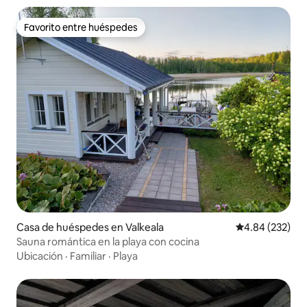
Favorito entre huéspedes
Favorito entre huéspedes
Casa de huéspedes en Valkeala
Calificación pr
4.84 (232)
Sauna romántica en la playa con cocina
Ubicación
·
Familiar
·
Playa