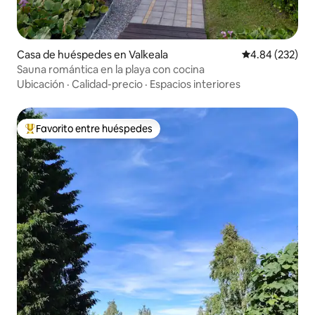
Casa de huéspedes en Valkeala
Calificación pr
4.84 (232)
Sauna romántica en la playa con cocina
Ubicación
·
Calidad-precio
·
Espacios interiores
Favorito entre huéspedes
Favorito entre huéspedes preferido