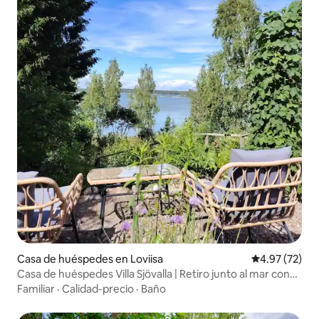
Casa de huéspedes en Loviisa
Calificación 
4.97 (72)
Casa de huéspedes Villa Sjövalla | Retiro junto al mar con
aire acondicionado
Familiar
·
Calidad-precio
·
Baño