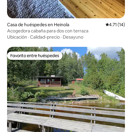
Casa de huéspedes en Heinola
Calificación 
4.71 (14)
Acogedora cabaña para dos con terraza
Ubicación
·
Calidad-precio
·
Desayuno
Favorito entre huéspedes
Favorito entre huéspedes