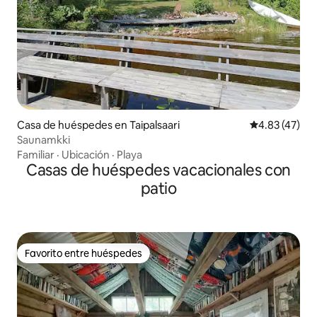
Casa de huéspedes en Taipalsaari
Calificación 
4.83 (47)
Saunamkki
Familiar
·
Ubicación
·
Playa
Casas de huéspedes vacacionales con
patio
Favorito entre huéspedes
Favorito entre huéspedes