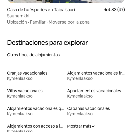
Casa de huéspedes en Taipalsaari
Calificación 
4.83 (47)
Saunamkki
Ubicación
·
Familiar
·
Moverse por la zona
Destinaciones para explorar
Otros tipos de alojamientos
Granjas vacacionales
Alojamientos vacacionales frente a la playa
Kymenlaakso
Kymenlaakso
Villas vacacionales
Apartamentos vacacionales
Kymenlaakso
Kymenlaakso
Alojamientos vacacionales que admiten mascotas
Cabañas vacacionales
Kymenlaakso
Kymenlaakso
Alojamientos con acceso a la playa
Mostrar más
Kymenlaakso