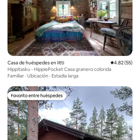
Casa de huéspedes en Iitti
Calificación 
4.82 (55)
Hippitasku - HippiePocket Casa granero colorida
Familiar
·
Ubicación
·
Estadía larga
Favorito entre huéspedes
Favorito entre huéspedes