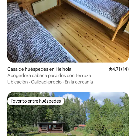
Casa de huéspedes en Heinola
Calificación 
4.71 (14)
Acogedora cabaña para dos con terraza
Ubicación
·
Calidad-precio
·
En la cercanía
Favorito entre huéspedes
Favorito entre huéspedes