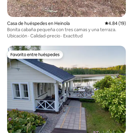
Casa de huéspedes en Heinola
Calificación 
4.84 (19)
Bonita cabaña pequeña con tres camas y una terraza.
Ubicación
·
Calidad-precio
·
Exactitud
Favorito entre huéspedes
Favorito entre huéspedes