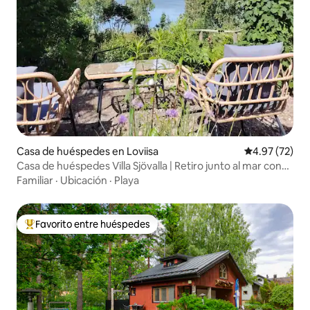
Casa de huéspedes en Loviisa
Calificación 
4.97 (72)
Casa de huéspedes Villa Sjövalla | Retiro junto al mar con
aire acondicionado
Familiar
·
Ubicación
·
Playa
Favorito entre huéspedes
Favorito entre huéspedes preferido