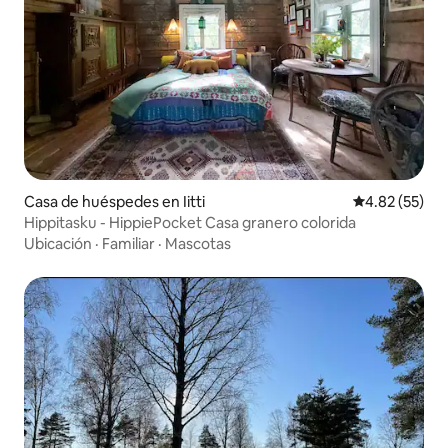
Casa de huéspedes en Iitti
Calificación 
4.82 (55)
Hippitasku - HippiePocket Casa granero colorida
Ubicación
·
Familiar
·
Mascotas