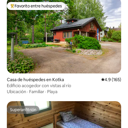
Favorito entre huéspedes
Favorito entre huéspedes preferido
Casa de huéspedes en Kotka
Calificación 
4.9 (165)
Edificio acogedor con vistas al río
Ubicación
·
Familiar
·
Playa
Superanfitrión
Superanfitrión