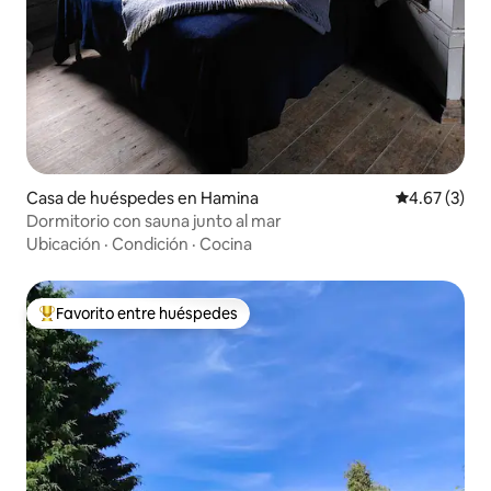
Casa de huéspedes en Hamina
Calificación
4.67 (3)
Dormitorio con sauna junto al mar
Ubicación
·
Condición
·
Cocina
Favorito entre huéspedes
Favorito entre huéspedes preferido