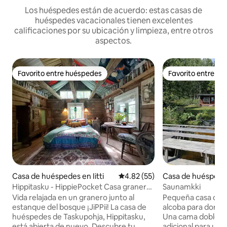
Los huéspedes están de acuerdo: estas casas de
huéspedes vacacionales tienen excelentes
calificaciones por su ubicación y limpieza, entre otros
aspectos.
Favorito entre huéspedes
Favorito entre h
Favorito entre huéspedes
Favorito entre h
Casa de huéspedes en Iitti
Calificación promedio: 4.82 de 
4.82 (55)
Casa de huéspedes
saari
Hippitasku - HippiePocket Casa granero
Saunamkki
colorida
Vida relajada en un granero junto al
Pequeña casa de 
estanque del bosque ¡JiPPii! La casa de
alcoba para dormir
huéspedes de Taskupohja, Hippitasku,
Una cama doble, e
está abierta de nuevo. Descubre tu
adicional para uno.