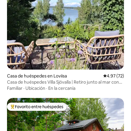
Casa de huéspedes en Loviisa
Calificación 
4.97 (72)
Casa de huéspedes Villa Sjövalla | Retiro junto al mar con
aire acondicionado
Familiar
·
Ubicación
·
En la cercanía
Favorito entre huéspedes
Favorito entre huéspedes preferido