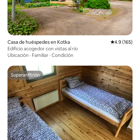
Casa de huéspedes en Kotka
Calificación 
4.9 (165)
Edificio acogedor con vistas al río
Ubicación
·
Familiar
·
Condición
Superanfitrión
Superanfitrión