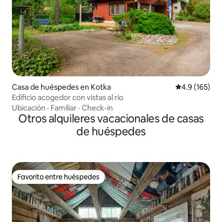
Casa de huéspedes en Kotka
Calificación 
4.9 (165)
Edificio acogedor con vistas al río
Ubicación
·
Familiar
·
Check-in
Otros alquileres vacacionales de casas
de huéspedes
Favorito entre huéspedes
Favorito entre huéspedes