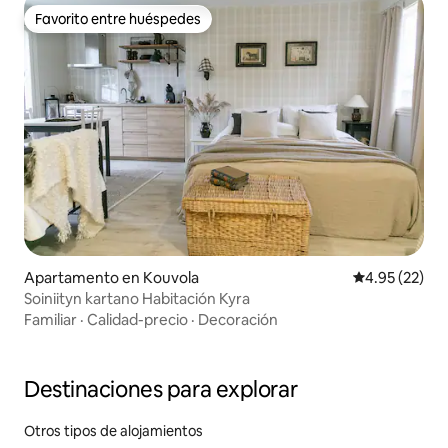
Favorito entre huéspedes
Favorito entre huéspedes
Apartamento en Kouvola
Calificación 
4.95 (22)
Soiniityn kartano Habitación Kyra
Familiar
·
Calidad-precio
·
Decoración
Destinaciones para explorar
Otros tipos de alojamientos