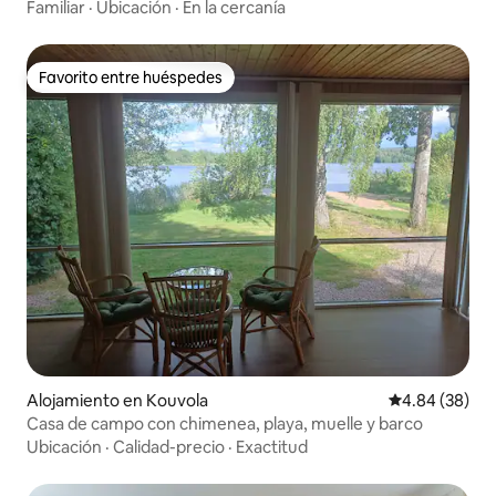
Familiar
·
Ubicación
·
En la cercanía
Favorito entre huéspedes
Favorito entre huéspedes
Alojamiento en Kouvola
Calificación p
4.84 (38)
Casa de campo con chimenea, playa, muelle y barco
Ubicación
·
Calidad-precio
·
Exactitud