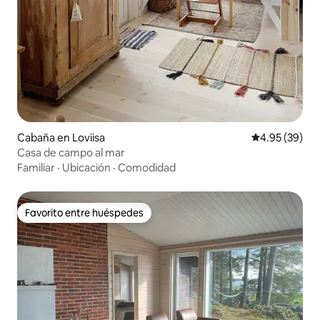
Cabaña en Loviisa
Calificación p
4.95 (39)
Casa de campo al mar
Familiar
·
Ubicación
·
Comodidad
Favorito entre huéspedes
Favorito entre huéspedes