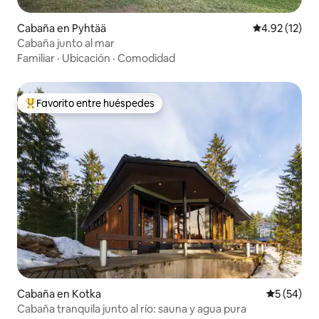
Cabaña en Pyhtää
Calificación 
4.92 (12)
Cabaña junto al mar
Familiar
·
Ubicación
·
Comodidad
Favorito entre huéspedes
Favorito entre huéspedes preferido
Cabaña en Kotka
Calificaci
5 (54)
Cabaña tranquila junto al río: sauna y agua pura