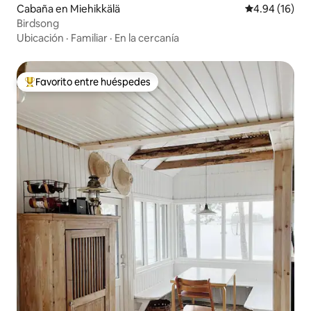
Cabaña en Miehikkälä
Calificación 
4.94 (16)
Birdsong
Ubicación
·
Familiar
·
En la cercanía
Favorito entre huéspedes
Favorito entre huéspedes preferido