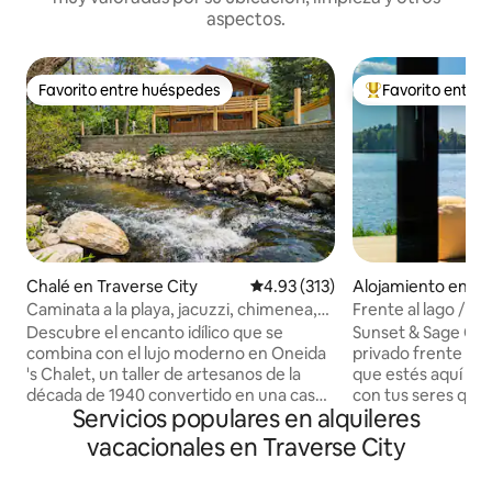
aspectos.
Favorito entre huéspedes
Favorito entre
Favorito entre huéspedes
Favorito entre hu
Chalé en Traverse City
Calificación promedio: 4.93 de 5
4.93 (313)
Alojamiento en Tr
Caminata a la playa, jacuzzi, chimenea,
Frente al lago / 
auténticamente norte
Puestas de sol
Descubre el encanto idílico que se
Sunset & Sage Cot
combina con el lujo moderno en Oneida
privado frente al lago 
's Chalet, un taller de artesanos de la
que estés aquí par
década de 1940 convertido en una casa
con tus seres quer
Servicios populares en alquileres
de campo de la costa norte
energías solo o cr
completamente remodelada. Los
familiares durader
vacacionales en Traverse City
techos abovedados, las vigas de madera
construida para re
y la luz que baila a través de la ventana
Diseñado cuidado