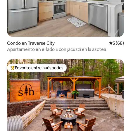
Condo en Traverse City
Calificaci
5 (68)
Apartamento en el lado E con jacuzzi en la azotea
Favorito entre huéspedes
Favorito entre huéspedes preferido