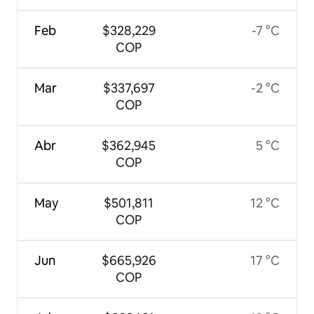
Feb
$328,229
-7 °C
COP
Mar
$337,697
-2 °C
COP
Abr
$362,945
5 °C
COP
May
$501,811
12 °C
COP
Jun
$665,926
17 °C
COP