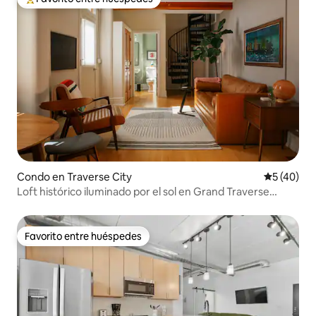
Favorito entre huéspedes preferido
Condo en Traverse City
Calificaci
5 (40)
Loft histórico iluminado por el sol en Grand Traverse
Commons
Favorito entre huéspedes
Favorito entre huéspedes