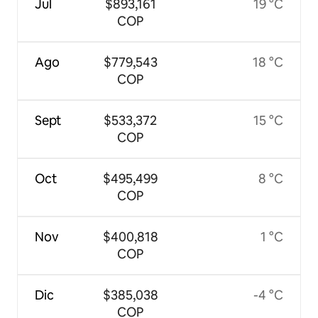
Jul
$893,161
19 °C
COP
Ago
$779,543
18 °C
COP
Sept
$533,372
15 °C
COP
Oct
$495,499
8 °C
COP
Nov
$400,818
1 °C
COP
Dic
$385,038
-4 °C
COP