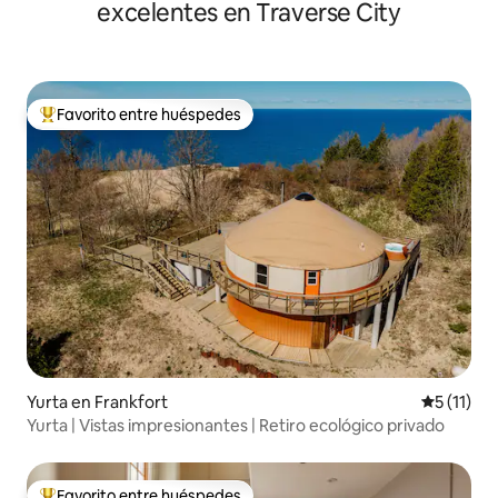
excelentes en Traverse City
Favorito entre huéspedes
Favorito entre huéspedes preferido
Yurta en Frankfort
Calificaci
5 (11)
Yurta | Vistas impresionantes | Retiro ecológico privado
Favorito entre huéspedes