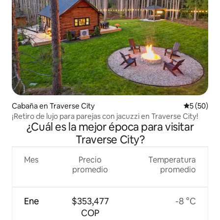
Cabaña en Traverse City
Calificaci
5 (50)
¡Retiro de lujo para parejas con jacuzzi en Traverse City!
¿Cuál es la mejor época para visitar
Traverse City?
Mes
Precio
Temperatura
promedio
promedio
Ene
$353,477
-8 °C
COP