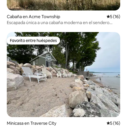
Cabaña en Acme Township
Calificaci
5 (16)
Escapada única a una cabaña moderna en el sendero
TART cerca de TC
Favorito entre huéspedes
Favorito entre huéspedes
Minicasa en Traverse City
Calificaci
5 (16)