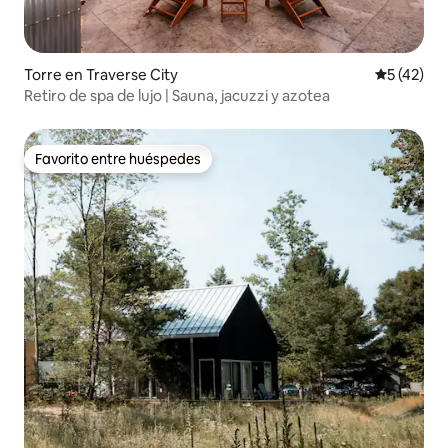
Torre en Traverse City
Calificaci
5 (42)
Retiro de spa de lujo | Sauna, jacuzzi y azotea
Favorito entre huéspedes
Favorito entre huéspedes