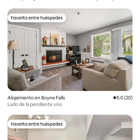
Favorito entre huéspedes
Favorito entre huéspedes
Alojamiento en Boyne Falls
Calificación
5.0 (20)
Lado de la pendiente uno
Favorito entre huéspedes
Favorito entre huéspedes