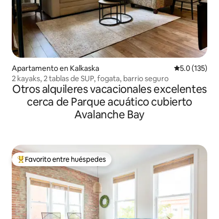
Apartamento en Kalkaska
Calificación 
5.0 (135)
2 kayaks, 2 tablas de SUP, fogata, barrio seguro
Otros alquileres vacacionales excelentes
cerca de Parque acuático cubierto
Avalanche Bay
Favorito entre huéspedes
Favorito entre huéspedes preferido