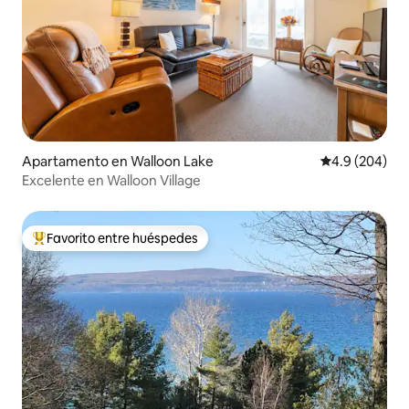
Apartamento en Walloon Lake
Calificación p
4.9 (204)
Excelente en Walloon Village
Favorito entre huéspedes
Favorito entre huéspedes preferido