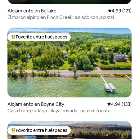
Alojamiento en Bellaire
Calificación p
4.99 (121)
El marco alpino en Finch Creek: aislado con jacuzzi
Favorito entre huéspedes
Favorito entre huéspedes preferido
Alojamiento en Boyne City
Calificación p
4.94 (133)
Casa frente al lago, playa privada, jacuzzi, fogata
Favorito entre huéspedes
Favorito entre huéspedes preferido