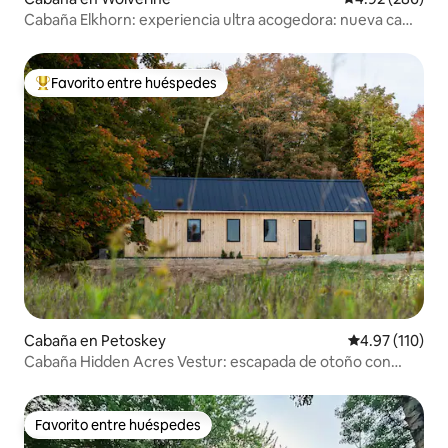
Cabaña Elkhorn: experiencia ultra acogedora: nueva cama
tamaño king
Favorito entre huéspedes
Favorito entre huéspedes preferido
Cabaña en Petoskey
Calificación p
4.97 (110)
Cabaña Hidden Acres Vestur: escapada de otoño con
jacuzzi
Favorito entre huéspedes
Favorito entre huéspedes