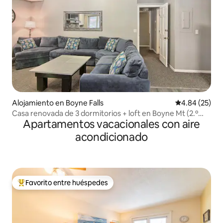
Alojamiento en Boyne Falls
Calificación p
4.84 (25)
Casa renovada de 3 dormitorios + loft en Boyne Mt (2.º
Apartamentos vacacionales con aire
piso)
acondicionado
Favorito entre huéspedes
Favorito entre huéspedes preferido