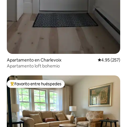
Apartamento en Charlevoix
Calificación pr
4.95 (257)
Apartamento loft bohemio
Favorito entre huéspedes
Favorito entre huéspedes preferido