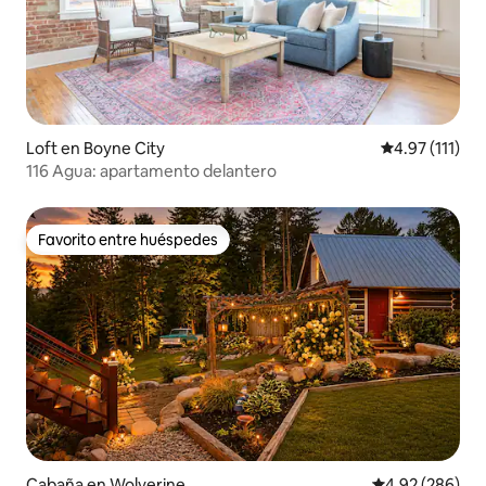
Loft en Boyne City
Calificación p
4.97 (111)
116 Agua: apartamento delantero
Favorito entre huéspedes
Favorito entre huéspedes
Cabaña en Wolverine
Calificación pr
4.92 (286)