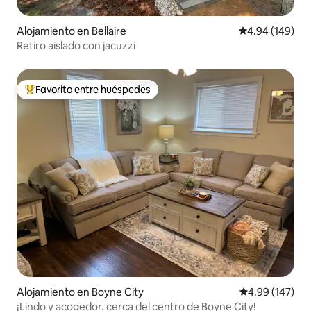
Alojamiento en Bellaire
Calificación pr
4.94 (149)
Retiro aislado con jacuzzi
Favorito entre huéspedes
Favorito entre huéspedes preferido
Alojamiento en Boyne City
Calificación pr
4.99 (147)
¡Lindo y acogedor, cerca del centro de Boyne City!