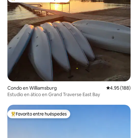
Favorito entre huéspedes preferido
Condo en Williamsburg
Calificación pr
4.95 (188)
Estudio en ático en Grand Traverse East Bay
Favorito entre huéspedes
Favorito entre huéspedes preferido