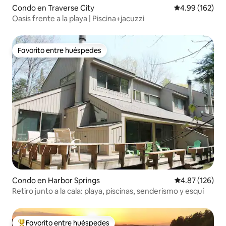
Condo en Traverse City
Calificación pr
4.99 (162)
Oasis frente a la playa | Piscina+jacuzzi
Favorito entre huéspedes
Favorito entre huéspedes
Condo en Harbor Springs
Calificación p
4.87 (126)
Retiro junto a la cala: playa, piscinas, senderismo y esquí
Favorito entre huéspedes