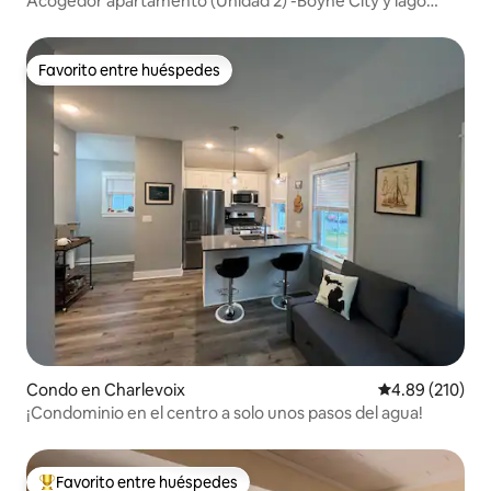
Acogedor apartamento (Unidad 2) -Boyne City y lago
Charlevoix
Favorito entre huéspedes
Favorito entre huéspedes
Condo en Charlevoix
Calificación pr
4.89 (210)
¡Condominio en el centro a solo unos pasos del agua!
Favorito entre huéspedes