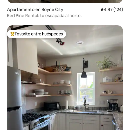
Apartamento en Boyne City
Calificación p
4.97 (124)
Red Pine Rental: tu escapada al norte.
Favorito entre huéspedes
Favorito entre huéspedes preferido