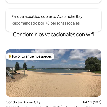
Parque acuático cubierto Avalanche Bay
Recomendado por 70 personas locales
Condominios vacacionales con wifi
Favorito entre huéspedes
Favorito entre huéspedes preferido
Condo en Boyne City
Calificación pr
4.92 (287)