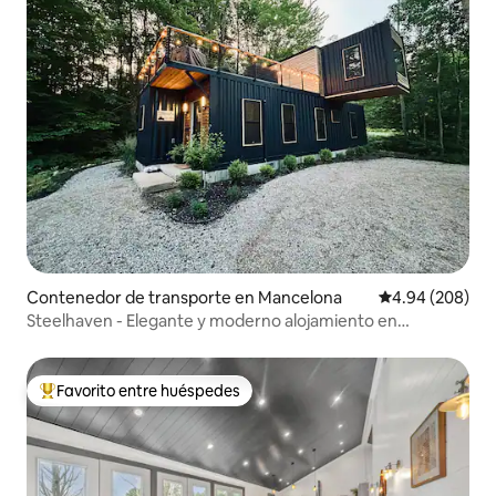
Contenedor de transporte en Mancelona
Calificación pr
4.94 (208)
Steelhaven - Elegante y moderno alojamiento en
contenedor
Favorito entre huéspedes
Favorito entre huéspedes preferido