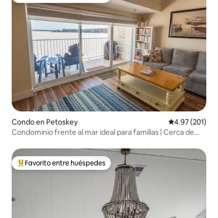
Favorito entre huéspedes preferido
Condo en Petoskey
Calificación p
4.97 (201)
Condominio frente al mar ideal para familias | Cerca de
Petoskey
Favorito entre huéspedes
Favorito entre huéspedes preferido