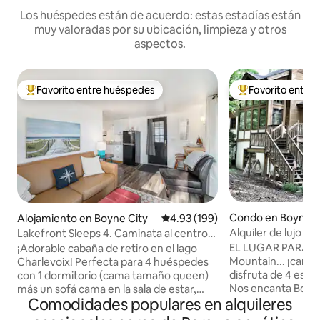
Los huéspedes están de acuerdo: estas estadías están
muy valoradas por su ubicación, limpieza y otros
aspectos.
Favorito entre huéspedes
Favorito entre
Favorito entre huéspedes preferido
Favorito entre hu
Condo en Boyne Fa
Alojamiento en Boyne City
Calificación promedio: 4.93 de 5
4.93 (199)
Alquiler de lujo e
Lakefront Sleeps 4. Caminata al centro
dormitorios/4 bañ
de la ciudad + cerca de Boyne Mtn
EL LUGAR PARA E
¡Adorable cabaña de retiro en el lago
Mountain... ¡camin
Charlevoix! Perfecta para 4 huéspedes
disfruta de 4 esta
con 1 dormitorio (cama tamaño queen)
Nos encanta Boyn
más un sofá cama en la sala de estar,
Comodidades populares en alquileres
deseando compart
baño completo y cocina. Relájate en la
fabulosa casa de 
terraza cubierta con vistas a 38 metros