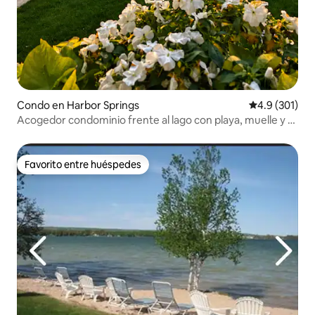
Condo en Harbor Springs
Calificación 
4.9 (301)
Acogedor condominio frente al lago con playa, muelle y 2
kayaks
Favorito entre huéspedes
Favorito entre huéspedes