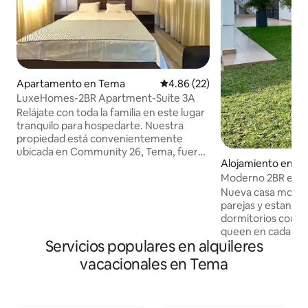
Apartamento en Tema
Calificación promedio: 4.86 de 
4.86 (22)
LuxeHomes-2BR Apartment-Suite 3A
Relájate con toda la familia en este lugar
tranquilo para hospedarte. Nuestra
propiedad está convenientemente
ubicada en Community 26, Tema, fuera
Alojamiento en T
de la N1 (extensión de la autopista),
Moderno 2BR en Te
detrás del centro comercial Community
Generador
25 Palace Mall . La zona cuenta con una
Nueva casa modern
gran variedad de tiendas, restaurantes y
parejas y estancia
servicios a pocos pasos. Cada una de las
dormitorios con 
ocho unidades viene completamente
queen en cada hab
Servicios populares en alquileres
amueblada y equipada con tres unidades
disponible (si es necesario)
de aire acondicionado LG, una lavadora,
conectar bien con 
vacacionales en Tema
electrodomésticos de acero inoxidable,
Akosombo y Prampram. 1. Auto
tres ventiladores, cómodas camas
minutos de la ubicación) 2.
tamaño king, así como utensilios de
General de Tema (a 5 mi