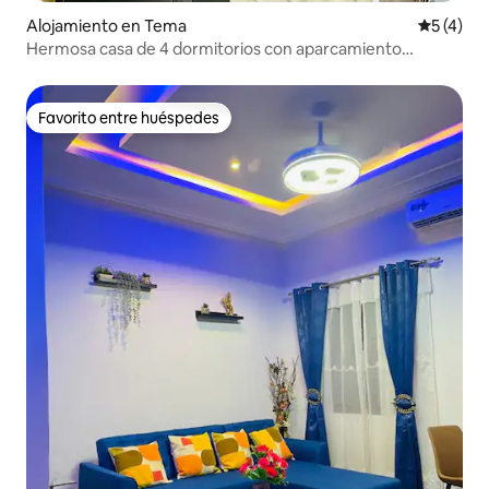
Alojamiento en Tema
Calificac
5 (4)
Hermosa casa de 4 dormitorios con aparcamiento
gratuito.
Favorito entre huéspedes
Favorito entre huéspedes