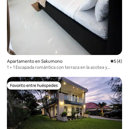
Apartamento en Sakumono
Calificac
5 (4)
1 + 1 Escapada romántica con terraza en la azotea y
bañera de hidromasaje
Favorito entre huéspedes
Favorito entre huéspedes