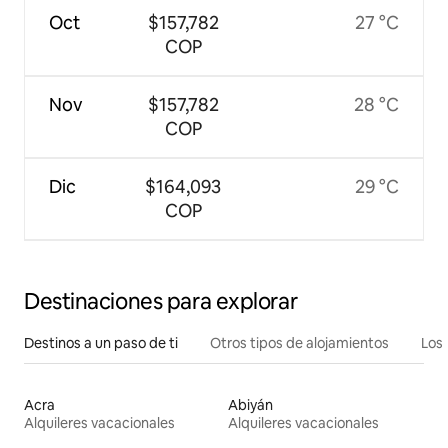
Oct
$157,782
27 °C
COP
Nov
$157,782
28 °C
COP
Dic
$164,093
29 °C
COP
Destinaciones para explorar
Destinos a un paso de ti
Otros tipos de alojamientos
Los 
Acra
Abiyán
Alquileres vacacionales
Alquileres vacacionales