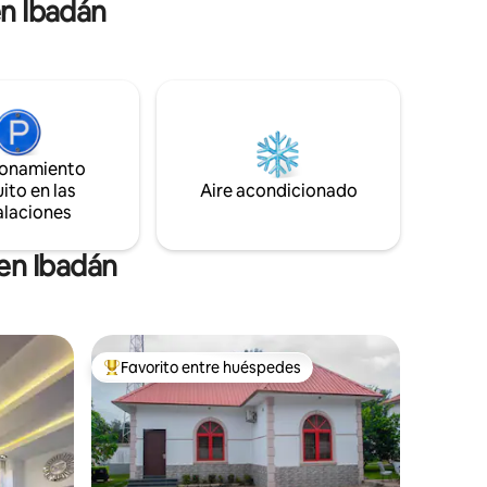
en Ibadán
mente
Perfecto
y grupos.
ilo
ionamiento
ito en las
Aire acondicionado
alaciones
en Ibadán
Favorito entre huéspedes
Favorito entre huéspedes preferido