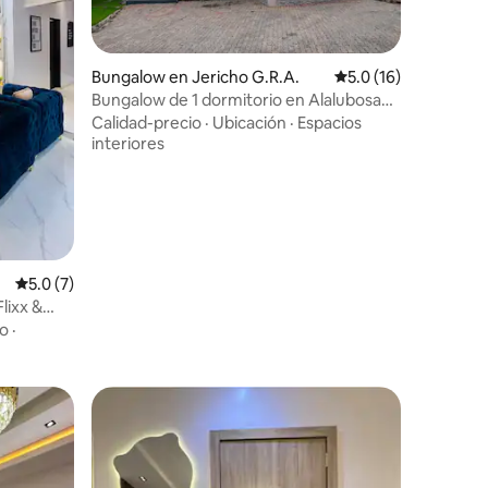
Bungalow en Jericho G.R.A.
Calificación promedi
5.0 (16)
Bungalow de 1 dormitorio en Alalubosa
GRA
Calidad-precio
·
Ubicación
·
Espacios
interiores
Calificación promedio: 5.0 de 5, 7 reseñas
5.0 (7)
lixx &
do
·