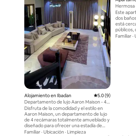
Hermosa c
en Oluyol
Este apar
dos baños
está cerca
públicos, como: A poc
coche: Shoprite a 15 minutos Autopista
Familiar
·
Lagos Iba
20 min Es
Aeropuert
Restauran
minutos. Es tu hogar lejos de casa con
suministro
solo un c
tienes la 
puedes ha
desconect
Alojamiento en Ibadan
Calificación promedi
5.0 (9)
tranquilo,
Departamento de lujo Aaron Maison - 4
habitaciones
Disfruta de la comodidad y el estilo en
Aaron Maison, un departamento de lujo
de 4 recámaras totalmente amueblado y
diseñado para ofrecer una estadía de
primera. Disfrute de interiores
Familiar
·
Ubicación
·
Limpieza