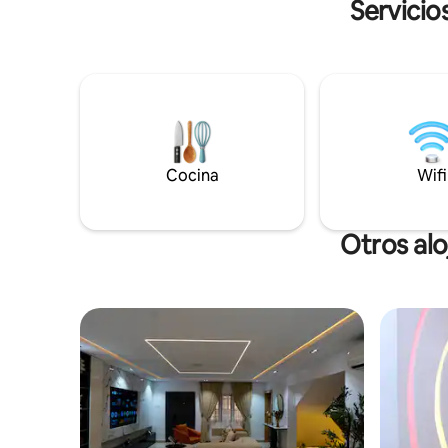
modernos, una cocina totalmente
Servicio
equipada, Wi-Fi de alta velocidad y
entretenimiento inteligente (Netflix y
DStv). Relájese junto a la alberca o
descanse en el salón de la pérgola, todo
dentro de un entorno seguro con
vigilancia las 24 horas del día, los 7 días de
la semana, y con un fácil registro de
llegada autónomo, chef a pedido,
servicio de recogida en el aeropuerto y
Cocina
Wifi
alquiler de autos con Ibadan. Tu
combinación perfecta de lujo, privacidad
y comodidad.
Otros al