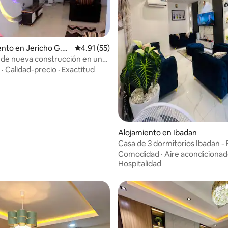
o: 5.0 de 5, 5 reseñas
to en Jericho G.R.
Calificación promedio: 4.91 de 5, 55 reseñas
4.91 (55)
 de nueva construcción en una
ena.
·
Calidad-precio
·
Exactitud
Alojamiento en Ibadan
Casa de 3 dormitorios Ibadan - F
Flixx Apartments
Comodidad
·
Aire acondiciona
Hospitalidad