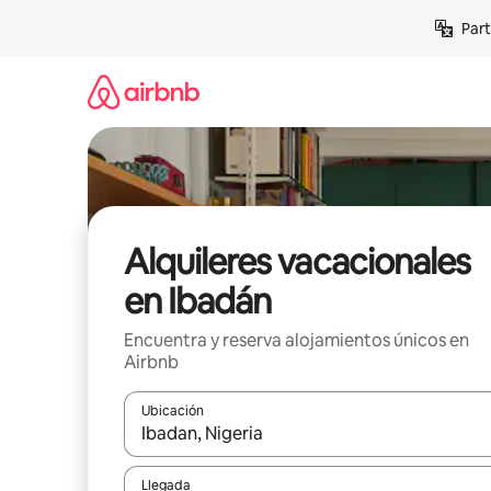
Omite
Part
el
contenido
Alquileres vacacionales
en Ibadán
Encuentra y reserva alojamientos únicos en
Airbnb
Ubicación
Cuando los resultados estén disponibles, navega co
Llegada