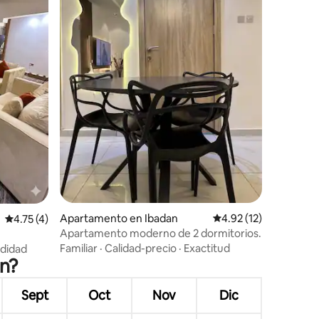
Apartamento en Ibadan
Calificación promedio:
4.92 (12)
Calificación promedio: 4.75 de 5, 4 reseñas
4.75 (4)
Apartamento moderno de 2 dormitorios.
dán.
Familiar
·
Calidad-precio
·
Exactitud
didad
án?
Sept
Oct
Nov
Dic