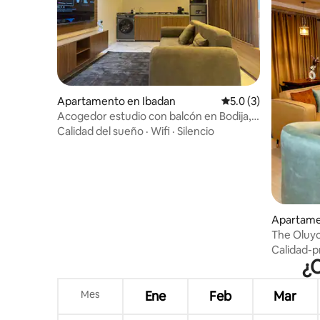
Apartamento en Ibadan
Calificación promedi
5.0 (3)
Acogedor estudio con balcón en Bodija,
Ibadan
Calidad del sueño
·
Wifi
·
Silencio
Apartame
The Oluyo
Ibadan
Calidad-p
¿C
Mes
Ene
Feb
Mar