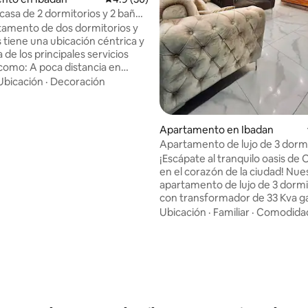
asa de 2 dormitorios y 2 baños
e Est
tamento de dos dormitorios y
 tiene una ubicación céntrica y
 de los principales servicios
a distancia en
Ubicación
·
Decoración
dan a 15 minutos Access Bank a
tación de tren a 35 min
o de Ibadán a 30 minutos.
Apartamento en Ibadan
tes, bares, supermercado a 15
Apartamento de lujo de 3 dormi
con transformador especial
¡Escápate al tranquilo oasis de
 eléctrico las 24 horas. Con
en el corazón de la ciudad! Nue
hasquido de nuestro código QR,
apartamento de lujo de 3 dormi
lista de todas las actividades que
con transformador de 33 Kva g
cer en Ibadán. Relájate y
un suministro eléctrico ininter
a en este alojamiento
Ubicación
·
Familiar
·
Comodida
o: 5.0 de 5, 9 reseñas
Relájate con estilo con nuestros
 limpio y elegante.
refugios tamaño king y dos ta
queen, cada uno con baño en su
la máxima comodidad. Manten
conectado con wifi rápido, res
por un generador de reserva, y 
con nuestros televisores inteli