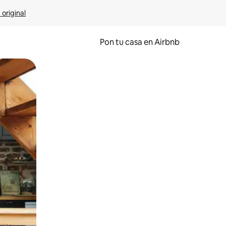
 original
Pon tu casa en Airbnb
o o desliza el dedo.