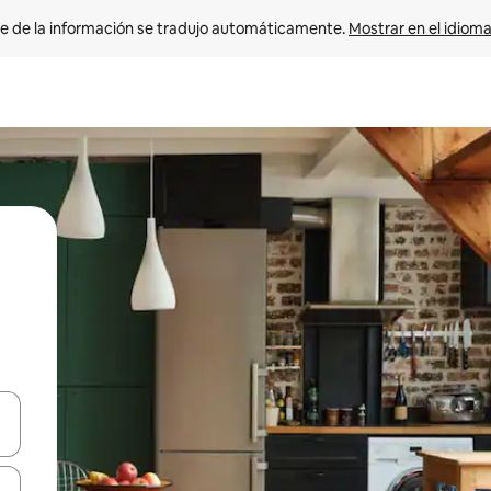
e de la información se tradujo automáticamente. 
Mostrar en el idioma
n las teclas de flecha hacia arriba y hacia abajo o explora con el tact