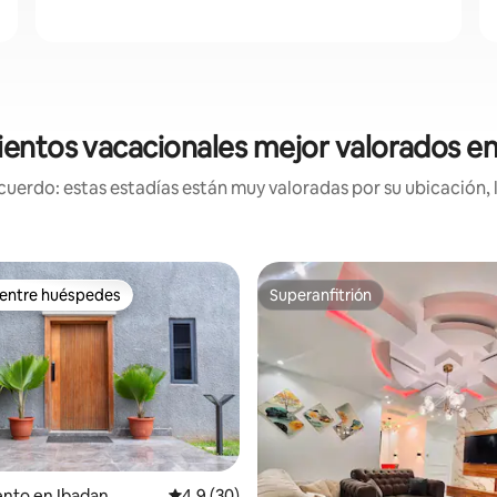
ientos vacacionales mejor valorados en
uerdo: estas estadías están muy valoradas por su ubicación, 
 entre huéspedes
Superanfitrión
 entre huéspedes
Superanfitrión
nto en Ibadan
Calificación promedio: 4.9 de 5, 30 reseñas
4.9 (30)