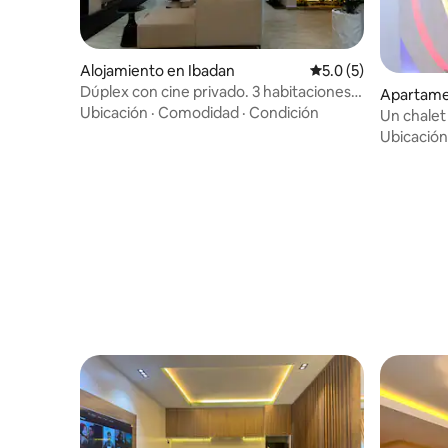
Alojamiento en Ibadan
Calificación promedi
5.0 (5)
Dúplex con cine privado. 3 habitaciones.
Apartamen
Juegos. Electricidad las 24 horas, los
Ubicación
·
Comodidad
·
Condición
A.
Un chalet
7 días de la semana
finca ser
Ubicación