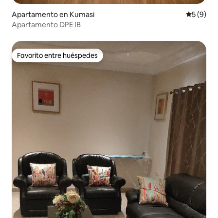
Apartamento en Kumasi
Calificac
5 (9)
Apartamento DPE IB
Favorito entre huéspedes
Favorito entre huéspedes