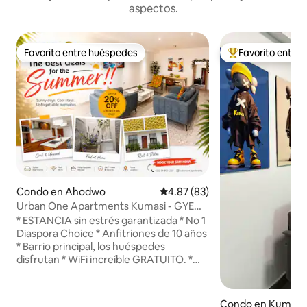
aspectos.
Favorito entre huéspedes
Favorito entre
Favorito entre huéspedes
Favorito entre hu
Condo en Ahodwo
Calificación promedio: 4.87 de 
4.87 (83)
Urban One Apartments Kumasi - GYE
NYAME Estancia corta
* ESTANCIA sin estrés garantizada * No 1
Diaspora Choice * Anfitriones de 10 años
* Barrio principal, los huéspedes
disfrutan * WiFi increíble GRATUITO. *
Relajación en el balcón y la azotea. *
Central eléctrica del generador de
emergencia de respaldo * Suministro de
Condo en Kumasi