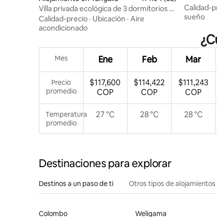
Calidad-p
Villa privada ecológica de 3 dormitorios a
sueño
5 minutos de la playa
Calidad-precio
·
Ubicación
·
Aire
acondicionado
¿C
Mes
Ene
Feb
Mar
$117,600
$114,422
$111,243
Precio
promedio
COP
COP
COP
27 °C
28 °C
28 °C
Temperatura
promedio
Destinaciones para explorar
Destinos a un paso de ti
Otros tipos de alojamientos
Colombo
Weligama