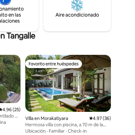
ionamiento
ito en las
Aire acondicionado
alaciones
n Tangalle
Favorito entre huéspedes
Favorito entre huéspedes
Calificación promedio: 4.96 de 5, 25 reseñas
4.96 (25)
ntilado de
Villa en Morakatiyara
Calificación promedio:
4.97 (36)
ina
Hermosa villa con piscina, a 70 m de la
playa de Mawella
Ubicación
·
Familiar
·
Check-in