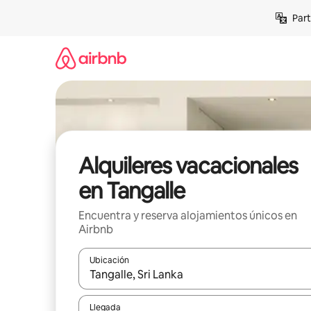
Omite
Part
el
contenido
Alquileres vacacionales
en Tangalle
Encuentra y reserva alojamientos únicos en
Airbnb
Ubicación
Cuando los resultados estén disponibles, navega co
Llegada