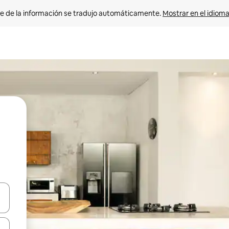
e de la información se tradujo automáticamente. 
Mostrar en el idioma
n las teclas de flecha hacia arriba y hacia abajo o explora con el tact