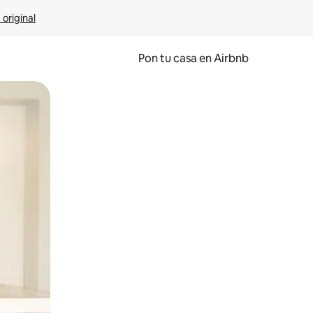
 original
Pon tu casa en Airbnb
o o desliza el dedo.