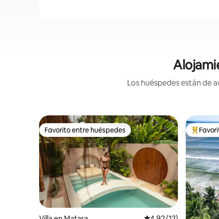
Alojami
Los huéspedes están de ac
Favorito entre huéspedes
Favor
Favorito entre huéspedes
Favorito
Villa en Matara
Calificación promedio:
4.92 (12)