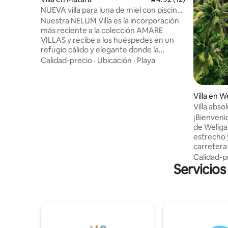
NUEVA villa para luna de miel con piscina
privada - AMARE Villas
Nuestra NELUM Villa es la incorporación
más reciente a la colección AMARE
VILLAS y recibe a los huéspedes en un
refugio cálido y elegante donde la
arquitectura moderna se combina con la
Calidad-precio
·
Ubicación
·
Playa
vida tropical. Con un diseño de
inspiración marroquí y ricas texturas de
madera, la villa se centra en una alberca
Villa en 
privada completamente oculta a la vista
Villa abso
desde el exterior, lo que crea una
piscina.
¡Bienvenid
profunda sensación de privacidad al
de Weliga
tiempo que se mantiene una estrecha
estrecho 
conexión con la naturaleza. Una
carretera
escapada ideal para parejas que buscan
nuestra n
privacidad y una estancia distintiva en el
Calidad-p
Servicios
vistas a l
relajado pueblo de surf de Madiha.
horizonte 
una cocin
un salón 
con baño 
con una 
capacidad