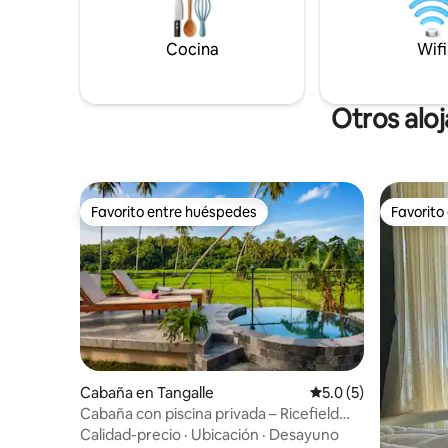
gratuito,
solo cinc
Cocina
Mirissa e
Wifi
Otros alo
Favorito entre huéspedes
Favorito
Favorito entre huéspedes
Favorito
Cabaña en Tangalle
Calificación promedi
5.0 (5)
Cabaña con piscina privada – Ricefield
Hideaway
Calidad-precio
·
Ubicación
·
Desayuno