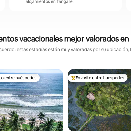
alojamientos en Tangalle.
entos vacacionales mejor valorados en 
uerdo: estas estadías están muy valoradas por su ubicación, 
ito entre huéspedes
Favorito entre huéspedes
 entre huéspedes preferido
Favorito entre huéspedes prefe
 4.92 de 5, 12 reseñas