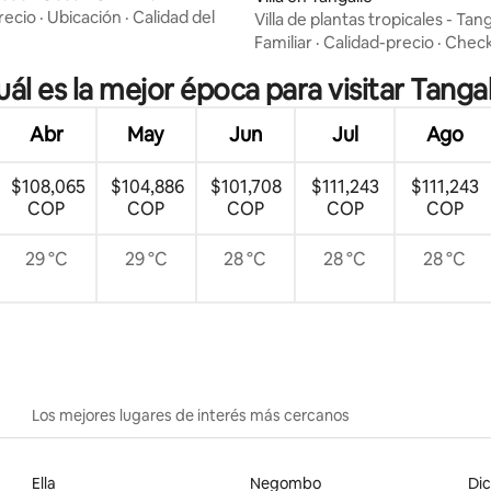
recio
·
Ubicación
·
Calidad del
Villa de plantas tropicales - Tang
Familiar
·
Calidad-precio
·
Check
uál es la mejor época para visitar Tangal
Abr
May
Jun
Jul
Ago
$108,065
$104,886
$101,708
$111,243
$111,243
COP
COP
COP
COP
COP
29 °C
29 °C
28 °C
28 °C
28 °C
Los mejores lugares de interés más cercanos
Ella
Negombo
Dic