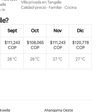
Villa privada en Tangalle
alle
Calidad-precio
·
Familiar
·
Cocina
-in
le?
Sept
Oct
Nov
Dic
$111,243
$108,065
$111,243
$120,778
COP
COP
COP
COP
28 °C
28 °C
27 °C
27 °C
kwella
Ahangama Oeste