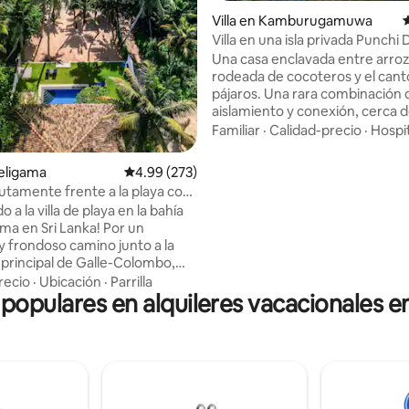
Villa en Kamburugamuwa
C
Villa en una isla privada Punch
para dos
Una casa enclavada entre arroz
rodeada de cocoteros y el cant
pájaros. Una rara combinación 
aislamiento y conexión, cerca de
del pueblo pero a un rápido viaj
Familiar
·
Calidad-precio
·
Hospi
de las famosas y hermosas play
los amantes de la naturaleza q
Weligama
Calificación promedio: 4.99 de 5, 273 reseñas
4.99 (273)
una experiencia única y un vista
lutamente frente a la playa con
belleza oculta de la Sri Lanka ru
o a la villa de playa en la bahía
por el jardín tropical, refréscate
ma en Sri Lanka! Por un
alberca natural y disfruta de c
y frondoso camino junto a la
preparadas con ingredientes d
 principal de Galle-Colombo,
jardín. Relájate, reconéctate co
ueva y moderna villa tiene
recio
·
Ubicación
·
Parrilla
naturaleza y el ritmo de la vida e
 populares en alquileres vacacionales e
a arena y el surf hasta un
ilimitado. La villa cuenta con
a bien equipada, un comedor y
adyacente. Los dos dormitorios
y aire acondicionado, cada uno
cama tamaño queen, tienen
 para cuatro personas. Wifi