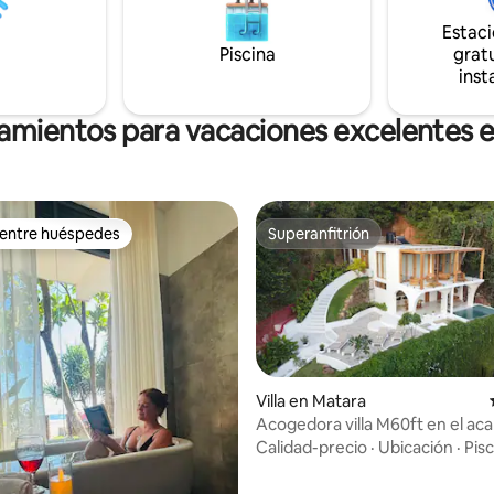
 por supuesto. Weligama está a
Estac
o minutos en coche y la playa de
stá a menos de quince minutos.
Piscina
gratu
inst
jamientos para vacaciones excelentes e
 entre huéspedes
Superanfitrión
 entre huéspedes
Superanfitrión
Villa en Matara
Acogedora villa M60ft en el aca
o: 5.0 de 5, 5 reseñas
Madiha
Calidad-precio
·
Ubicación
·
Pisc