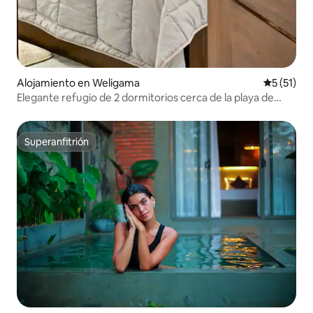
Alojamiento en Weligama
Calificaci
5 (51)
Elegante refugio de 2 dormitorios cerca de la playa de
Weligama
Superanfitrión
Superanfitrión