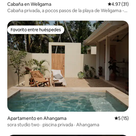
Cabaña en Weligama
Calificación 
4.97 (31)
Cabaña privada, a pocos pasos de la playa de Weligama -
Unidad 1
Favorito entre huéspedes
Favorito entre huéspedes
Apartamento en Ahangama
Calificaci
5 (15)
sora studio two · piscina privada · Ahangama