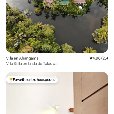
Villa en Ahangama
Calificación p
4.96 (25)
Villa Sisila en la isla de Talduwa
Favorito entre huéspedes
Favorito entre huéspedes preferido