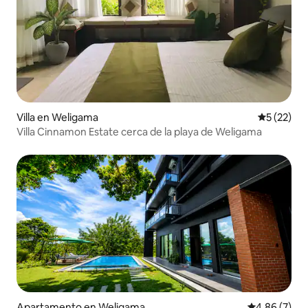
Villa en Weligama
Calificaci
5 (22)
Villa Cinnamon Estate cerca de la playa de Weligama
Apartamento en Weligama
Calificación
4.86 (7)