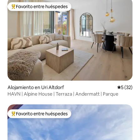
Favorito entre huéspedes
Favorito entre huéspedes preferido
Alojamiento en Uri Altdorf
Calificaci
5 (32)
HAVN | Alpine House | Terraza | Andermatt | Parque
Favorito entre huéspedes
Favorito entre huéspedes preferido