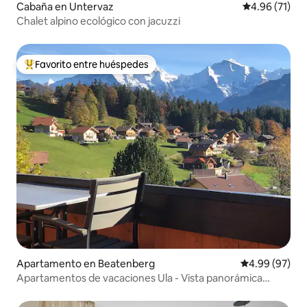
Cabaña en Untervaz
Calificación 
4.96 (71)
Chalet alpino ecológico con jacuzzi
Favorito entre huéspedes
Favorito entre huéspedes preferido
Apartamento en Beatenberg
Calificación p
4.99 (97)
Apartamentos de vacaciones Ula - Vista panorámica
desde la azotea