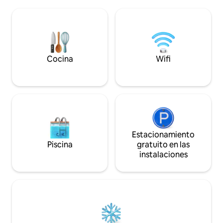
vistas al lago y 2 tumbonas, gran zona de
Situado a 10 metro
barbacoa con 1 caja de madera Incl.
autobús a Interlak
mapa panorámico (varios descuentos)
Beatenberg. Ideal 
En los alrededores: estación de
parque infantil en 
autobuses Krattigen Dorf/Post (4
senderismo y una
minutos a pie), tienda del pueblo, campo
compartida. Apar
de deportes, rutas de senderismo, Thun,
Cocina
Wifi
cubierto gratuito, 
Spiez, Aeschi, Interlaken, Beatenberg,
Berna
Estacionamiento
Piscina
gratuito en las
instalaciones