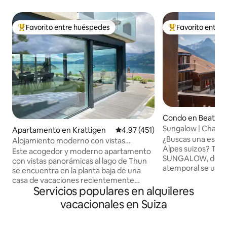
Favorito entre huéspedes
Favorito entre
Favorito entre huéspedes preferido
Favorito entre hu
Condo en Beaten
Sungalow | Chalet
Apartamento en Krattigen
Calificación promedio: 4.97 de 5
4.97 (451)
vintage-chic
¿Buscas una estan
Alojamiento moderno con vistas
Alpes suizos? Te d
panorámicas al lago de Thun
Este acogedor y moderno apartamento
SUNGALOW, donde 
con vistas panorámicas al lago de Thun
atemporal se une 
se encuentra en la planta baja de una
moderna. Recién renovado en 2024,
casa de vacaciones recientemente
disfruta de una c
Servicios populares en alquileres
renovada. Se encuentra en una zona
totalmente equipa
tranquila del pueblo y es el punto de
vacacionales en Suiza
espacios de estar 
partida para excursiones a montañas y
envolvente con vist
lagos. Ideal para 4 personas. Terraza con
montañas Eiger, M