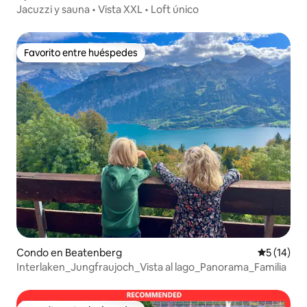
Jacuzzi y sauna • Vista XXL • Loft único
Favorito entre huéspedes
Favorito entre huéspedes
Condo en Beatenberg
Calificaci
5 (14)
Interlaken_Jungfraujoch_Vista al lago_Panorama_Familia