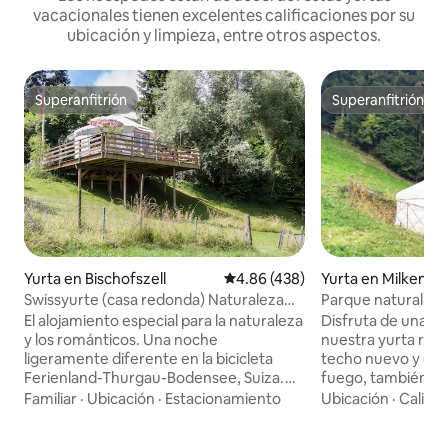
vacacionales tienen excelentes calificaciones por su
ubicación y limpieza, entre otros aspectos.
Superanfitrión
Superanfitrión
Superanfitrión
Superanfitrión
Yurta en Milken
Yurta en Bischofszell
Calificación promedio: 4.86 de 5
4.86 (438)
Parque natural Ju
Swissyurte (casa redonda) Naturaleza
pura Ideal para 2 personas
Disfruta de una n
El alojamiento especial para la naturaleza
nuestra yurta rec
y los románticos. Una noche
techo nuevo y carpa
ligeramente diferente en la bicicleta
fuego, también ha
Ferienland-Thurgau-Bodensee, Suiza.
en invierno! Una y
Jurte para no fumadores de 5 m de
Ubicación
·
Calida
Familiar
·
Ubicación
·
Estacionamiento
perfecta entre un
diámetro = 20 m2 está cuidadosamente
una casa: ¡escucha
amueblado. Aquí puedes dejar que tu