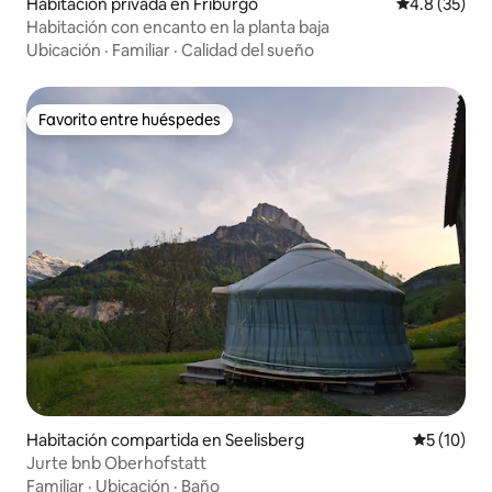
Habitación privada en Friburgo
Calificación
4.8 (35)
Habitación con encanto en la planta baja
Ubicación
·
Familiar
·
Calidad del sueño
Favorito entre huéspedes
Favorito entre huéspedes
Habitación compartida en Seelisberg
Calificaci
5 (10)
Jurte bnb Oberhofstatt
Familiar
·
Ubicación
·
Baño