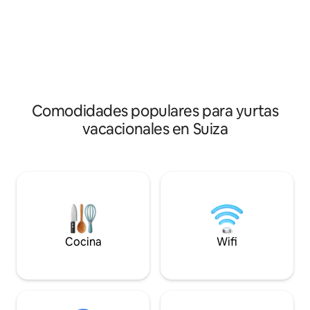
naturaleza, pero a
alma cuelgue. La terraza tiene vistas al
del viento y del cl
campo y al paisaje de la niñera. Para
en una acogedora c
llegar correctamente, te
oveja bajo tus pies
recomendamos reservar al menos 2
sobre tu piel, te re
noches. Nights Bischofszeller Rosen und
queridos una expe
Kulturwoche Sa. 20/6/26 to Sun 6/28/26
completamente se
Vacaciones de invierno del 1 de
noviembre al 28 de febrero
Comodidades populares para yurtas
vacacionales en Suiza
Cocina
Wifi