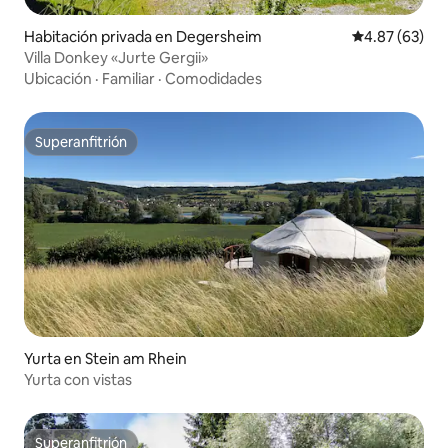
Habitación privada en Degersheim
Calificación p
4.87 (63)
Villa Donkey «Jurte Gergii»
Ubicación
·
Familiar
·
Comodidades
Superanfitrión
Superanfitrión
Yurta en Stein am Rhein
Yurta con vistas
Superanfitrión