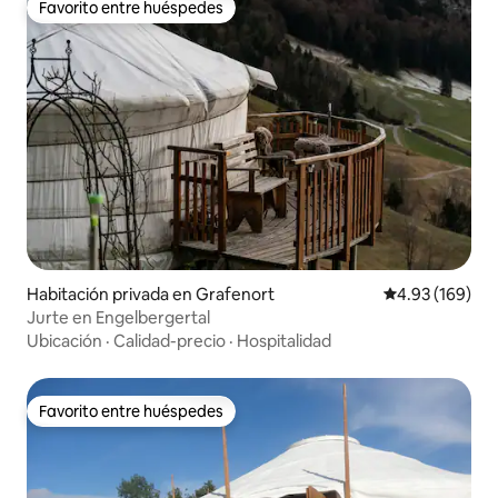
Favorito entre huéspedes
Favorito entre huéspedes
Habitación privada en Grafenort
Calificación pr
4.93 (169)
Jurte en Engelbergertal
Ubicación
·
Calidad-precio
·
Hospitalidad
Favorito entre huéspedes
Favorito entre huéspedes