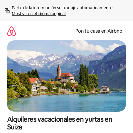
Omite
Parte de la información se tradujo automáticamente. 
el
Mostrar en el idioma original
contenido
Pon tu casa en Airbnb
Alquileres vacacionales en yurtas en
Suiza