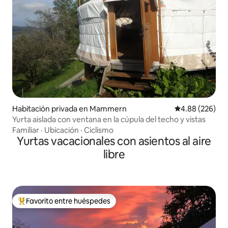
Habitación privada en Mammern
Calificación pr
4.88 (226)
Yurta aislada con ventana en la cúpula del techo y vistas
Familiar
·
Ubicación
·
Ciclismo
Yurtas vacacionales con asientos al aire
libre
Favorito entre huéspedes
Favorito entre huéspedes preferido