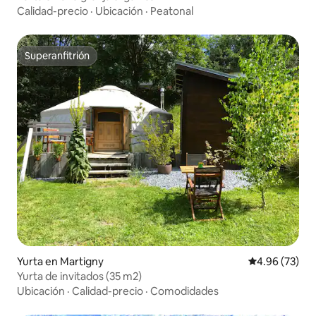
Calidad-precio
·
Ubicación
·
Peatonal
Superanfitrión
Superanfitrión
Yurta en Martigny
Calificación p
4.96 (73)
Yurta de invitados (35 m2)
Ubicación
·
Calidad-precio
·
Comodidades