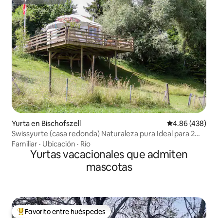
Superanfitrión
Yurta en Bischofszell
Calificación pr
4.86 (438)
Swissyurte (casa redonda) Naturaleza pura Ideal para 2
personas
Familiar
·
Ubicación
·
Río
Yurtas vacacionales que admiten
mascotas
Favorito entre huéspedes
Favorito entre huéspedes preferido