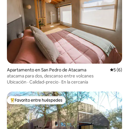
Apartamento en San Pedro de Atacama
Calificac
5 (6)
atacama para dos, descanso entre volcanes
Ubicación
·
Calidad-precio
·
En la cercanía
Favorito entre huéspedes
Favorito entre huéspedes preferido