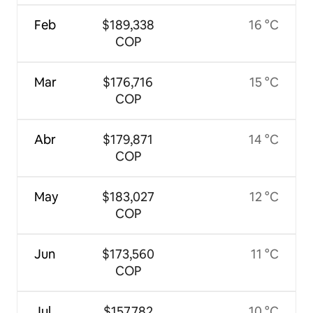
Feb
$189,338
16 °C
COP
Mar
$176,716
15 °C
COP
Abr
$179,871
14 °C
COP
May
$183,027
12 °C
COP
Jun
$173,560
11 °C
COP
Jul
$157,782
10 °C