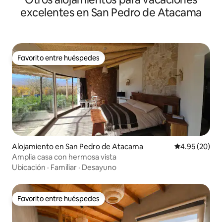
excelentes en San Pedro de Atacama
Favorito entre huéspedes
Favorito entre huéspedes
Alojamiento en San Pedro de Atacama
Calificación p
4.95 (20)
Amplia casa con hermosa vista
Ubicación
·
Familiar
·
Desayuno
Favorito entre huéspedes
Favorito entre huéspedes