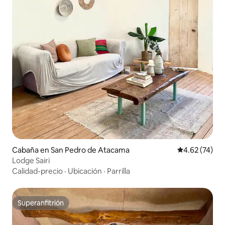
Cabaña en San Pedro de Atacama
Calificación 
4.62 (74)
Lodge Sairi
Calidad-precio
·
Ubicación
·
Parrilla
Superanfitrión
Superanfitrión