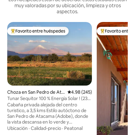
muy valoradas por su ubicación, limpieza y otros
aspectos.
Favorito entre huéspedes
Favorito entre
Favorito entre huéspedes preferido
Favorito entre hu
Choza en San Pedro de Ata
Calificación promedio: 4.98 de 5
4.98 (245)
cama
Tunar Sequitor 100 % Energía Solar ! (230
V)
Cabaña privada alejada del centro
turistico, a 3,5 kms Estilo autóctono de
San Pedro de Atacama (Adobe), donde
la vista descansa en lo verde y
tranquilidad del oasis. Private Hütte 3,5
Ubicación
·
Calidad-precio
·
Peatonal
km entfernt vom touristischen