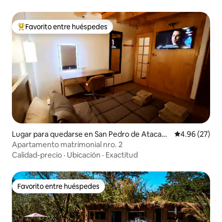
Favorito entre huéspedes
Favorito entre huéspedes preferido
Lugar para quedarse en San Pedro de Atacam
Calificación p
4.96 (27)
a
Apartamento matrimonial nro. 2
Calidad-precio
·
Ubicación
·
Exactitud
Favorito entre huéspedes
Favorito entre huéspedes