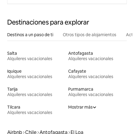
Destinaciones para explorar
Destinos a un paso de ti
Otros tipos de alojamientos
Act
Salta
Antofagasta
Alquileres vacacionales
Alquileres vacacionales
Iquique
Cafayate
Alquileres vacacionales
Alquileres vacacionales
Tarija
Purmamarca
Alquileres vacacionales
Alquileres vacacionales
Tilcara
Mostrar más
Alquileres vacacionales
Airbnb
Chile
Antofagasta
El Loa