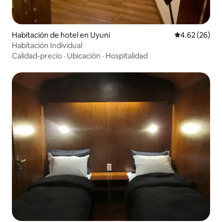
Habitación de hotel en Uyuni
Calificación p
4.62 (26)
Habitación Individual
Calidad-precio
·
Ubicación
·
Hospitalidad