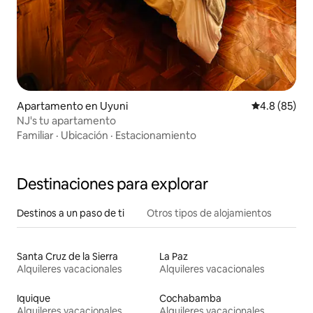
Apartamento en Uyuni
Calificación
4.8 (85)
NJ's tu apartamento
Familiar
·
Ubicación
·
Estacionamiento
Destinaciones para explorar
Destinos a un paso de ti
Otros tipos de alojamientos
Santa Cruz de la Sierra
La Paz
Alquileres vacacionales
Alquileres vacacionales
Iquique
Cochabamba
Alquileres vacacionales
Alquileres vacacionales