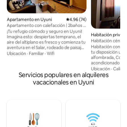
Apartamento en Uyuni
Calificación promedio: 4.96 de 
4.96 (74)
Apartamento con calefacción | 2baños y
WiFi rápido
¡Tu refugio cómodo y seguro en Uyuni!
Habitación privad
Imagina esto: despiertas temprano, el
Habitación céntric
aire del altiplano es fresco y comienza tu
Habitación con baño pri
aventura en el Salar, rodeado de paisajes
tu disposición una
únicos y un cielo infinito. Al regresar, te
Ubicación
·
Familiar
·
Wifi
alfombrada, Con u
espera algo igual de importante: un
acondicionado y la 
espacio cómodo, cálido y listo para
tomar algo caliente 🍵 Tendrá u
Ubicación
·
Calida
descansar sin preocupaciones. Amplio,
Servicios populares en alquileres
Doble para tu bue
moderno y bien equipado, ubicado en
Habitación cerca a
una zona céntrica y tranquila, a pocos
vacacionales en Uyuni
suficientemente al
pasos de restaurantes, mercado y
ruidos de trafico y
puntos clave de Uyuni. ✨ Porque aquí no
del las plazas turís
solo te alojas… te sientes en casa.
Agencias de turismo Vecind
Tranquilo y Seguro :) ¡También te
un espacio adentr
Motocicleta si lo ne