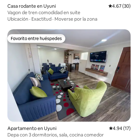
Casa rodante en Uyuni
Calificación p
4.67 (30)
Vagon de tren comodidad en suite
Ubicación
·
Exactitud
·
Moverse por la zona
Favorito entre huéspedes
Favorito entre huéspedes
Apartamento en Uyuni
Calificación 
4.94 (17)
Depa con 3 dormitorios, sala, cocina comedor