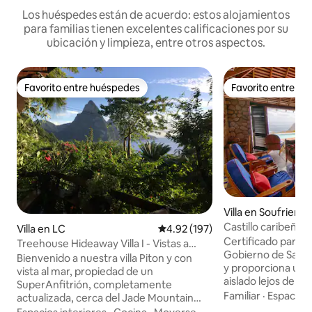
Los huéspedes están de acuerdo: estos alojamientos
para familias tienen excelentes calificaciones por su
ubicación y limpieza, entre otros aspectos.
Favorito entre huéspedes
Favorito entre h
Favorito entre huéspedes
Favorito entre h
Villa en Soufriere
Castillo caribeño Vi
Villa en LC
Calificación promedio: 4.92 de 5
4.92 (197)
Certificado para h
Treehouse Hideaway Villa I - Vistas a
Gobierno de Santa
Pitons y al mar
Bienvenido a nuestra villa Piton y con
y proporciona un 
vista al mar, propiedad de un
aislado lejos de cu
SuperAnfitrión, completamente
Ofrecemos servici
Familiar
·
Espacios 
actualizada, cerca del Jade Mountain
desayuno, el almue
Resort y de la playa de Anse Chastanet,