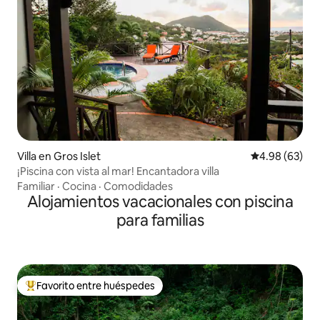
Villa en Gros Islet
Calificación p
4.98 (63)
¡Piscina con vista al mar! Encantadora villa
Familiar
·
Cocina
·
Comodidades
Alojamientos vacacionales con piscina
para familias
Favorito entre huéspedes
Favorito entre huéspedes preferido