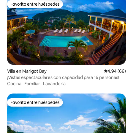
Favorito entre huéspedes
Favorito entre huéspedes
Villa en Marigot Bay
Calificación p
4.94 (66)
¡Vistas espectaculares con capacidad para 16 personas!
Cocina
·
Familiar
·
Lavandería
Favorito entre huéspedes
Favorito entre huéspedes