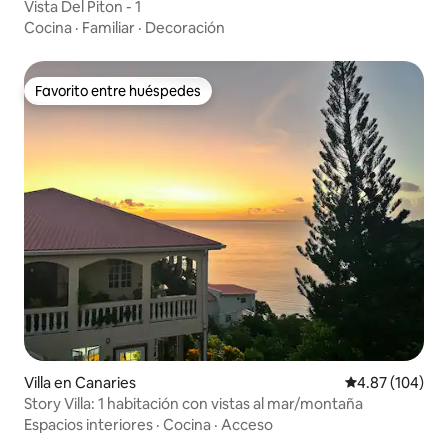
Vista Del Piton - 1
Cocina
·
Familiar
·
Decoración
Favorito entre huéspedes
Favorito entre huéspedes
Villa en Canaries
Calificación pr
4.87 (104)
Story Villa: 1 habitación con vistas al mar/montaña
Espacios interiores
·
Cocina
·
Acceso