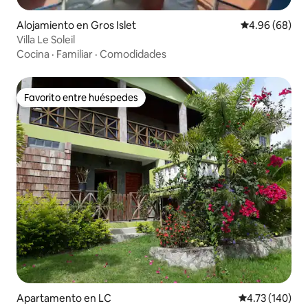
Alojamiento en Gros Islet
Calificación p
4.96 (68)
Villa Le Soleil
Cocina
·
Familiar
·
Comodidades
Favorito entre huéspedes
Favorito entre huéspedes
Apartamento en LC
Calificación p
4.73 (140)