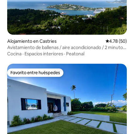
Alojamiento en Castries
Calificación 
4.78 (50)
Avistamiento de ballenas / aire acondicionado / 2 minutos
de Castries y ferry
Cocina
·
Espacios interiores
·
Peatonal
Favorito entre huéspedes
Favorito entre huéspedes