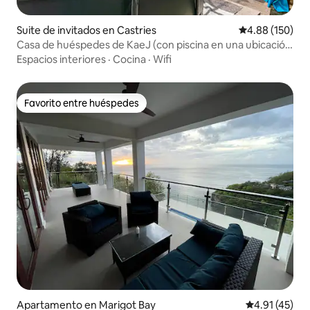
Suite de invitados en Castries
Calificación pr
4.88 (150)
Casa de huéspedes de KaeJ (con piscina en una ubicación
céntrica)
Espacios interiores
·
Cocina
·
Wifi
Favorito entre huéspedes
Favorito entre huéspedes
Apartamento en Marigot Bay
Calificación 
4.91 (45)