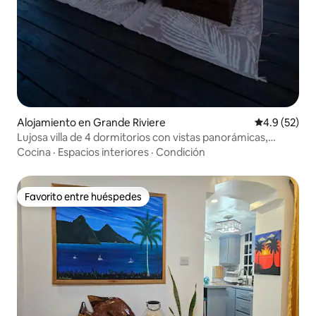
Alojamiento en Grande Riviere
Calificación
4.9 (52)
Lujosa villa de 4 dormitorios con vistas panorámicas,
piscina y jacuzzi
Cocina
·
Espacios interiores
·
Condición
Favorito entre huéspedes
Favorito entre huéspedes