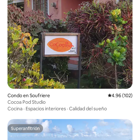
Condo en Soufriere
Calificación pr
4.96 (102)
Cocoa Pod Studio
Cocina
·
Espacios interiores
·
Calidad del sueño
Superanfitrión
Superanfitrión