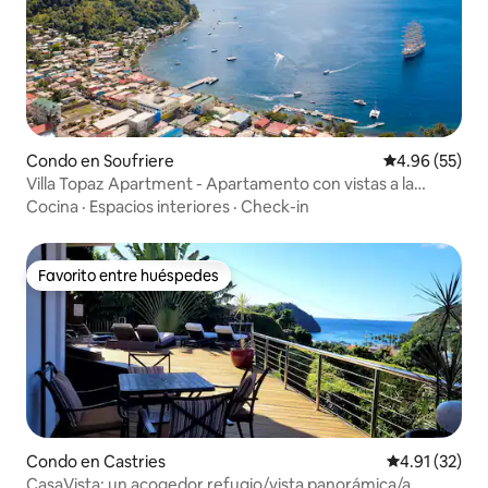
Condo en Soufriere
Calificación p
4.96 (55)
Villa Topaz Apartment - Apartamento con vistas a la
montaña
Cocina
·
Espacios interiores
·
Check-in
Favorito entre huéspedes
Favorito entre huéspedes
Condo en Castries
Calificación 
4.91 (32)
CasaVista: un acogedor refugio/vista panorámica/a