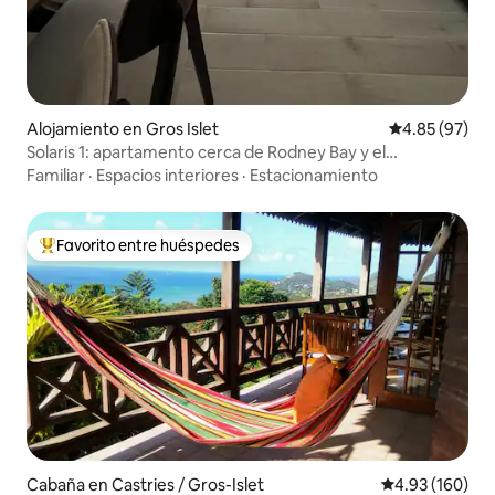
Alojamiento en Gros Islet
Calificación p
4.85 (97)
Solaris 1: apartamento cerca de Rodney Bay y el
aeropuerto
Familiar
·
Espacios interiores
·
Estacionamiento
Favorito entre huéspedes
Favorito entre huéspedes preferido
Cabaña en Castries / Gros-Islet
Calificación pr
4.93 (160)