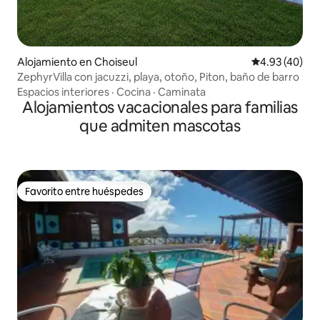
Alojamiento en Choiseul
Calificación 
4.93 (40)
ZephyrVilla con jacuzzi, playa, otoño, Piton, baño de barro
Espacios interiores
·
Cocina
·
Caminata
Alojamientos vacacionales para familias
que admiten mascotas
Favorito entre huéspedes
Favorito entre huéspedes