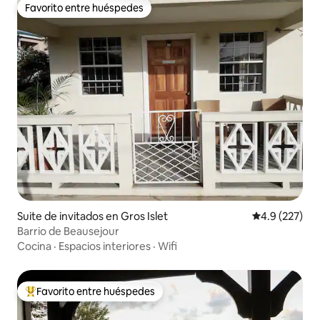
Favorito entre huéspedes
Favorito entre huéspedes
Suite de invitados en Gros Islet
Calificación 
4.9 (227)
Barrio de Beausejour
Cocina
·
Espacios interiores
·
Wifi
Favorito entre huéspedes
Favorito entre huéspedes preferido