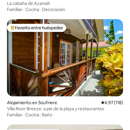
La cabaña de Azaniah
Familiar
·
Cocina
·
Decoración
Favorito entre huéspedes
Favorito entre huéspedes preferido
Alojamiento en Soufriere
Calificación p
4.97 (118)
Villa River Breeze: a pie de la playa y restaurantes
Familiar
·
Cocina
·
Baño