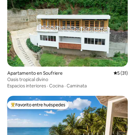
Apartamento en Soufriere
Calificaci
5 (31)
Oasis tropical divino
Espacios interiores
·
Cocina
·
Caminata
Favorito entre huéspedes
Favorito entre huéspedes preferido