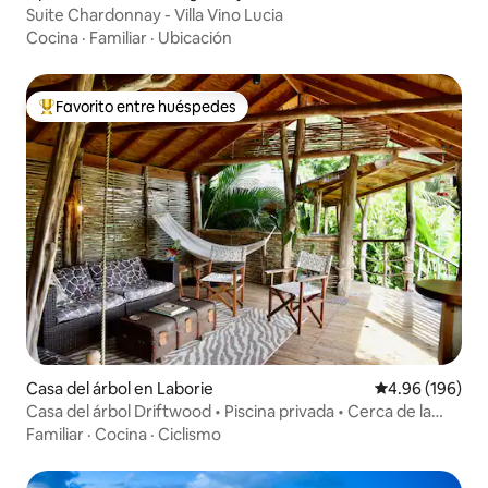
Suite Chardonnay - Villa Vino Lucia
Cocina
·
Familiar
·
Ubicación
Favorito entre huéspedes
Favorito entre huéspedes preferido
Casa del árbol en Laborie
Calificación pr
4.96 (196)
Casa del árbol Driftwood • Piscina privada • Cerca de la
playa
Familiar
·
Cocina
·
Ciclismo