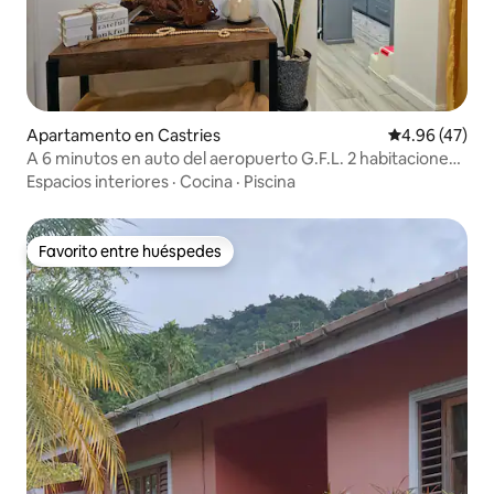
Apartamento en Castries
Calificación 
4.96 (47)
A 6 minutos en auto del aeropuerto G.F.L. 2 habitaciones
con cama tamaño queen
Espacios interiores
·
Cocina
·
Piscina
Favorito entre huéspedes
Favorito entre huéspedes