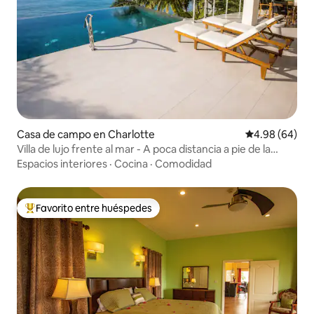
Casa de campo en Charlotte
Calificación p
4.98 (64)
Villa de lujo frente al mar - A poca distancia a pie de la
playa
Espacios interiores
·
Cocina
·
Comodidad
Favorito entre huéspedes
Favorito entre huéspedes preferido