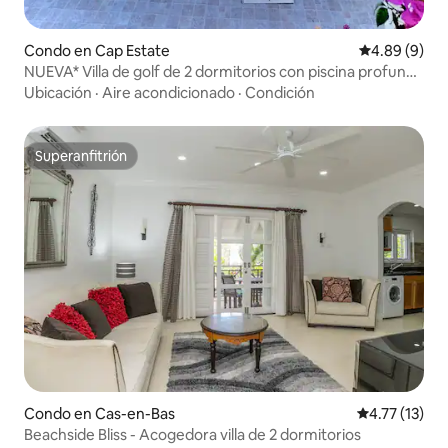
Condo en Cap Estate
Calificación 
4.89 (9)
NUEVA* Villa de golf de 2 dormitorios con piscina profunda
privada y piscina comunitaria
Ubicación
·
Aire acondicionado
·
Condición
Superanfitrión
Superanfitrión
Condo en Cas-en-Bas
Calificación 
4.77 (13)
Beachside Bliss - Acogedora villa de 2 dormitorios