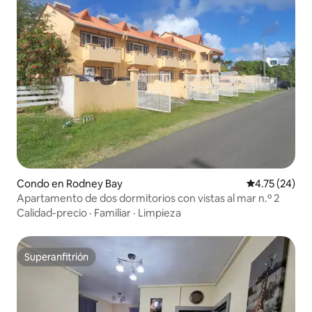
Condo en Rodney Bay
Calificación 
4.75 (24)
Apartamento de dos dormitorios con vistas al mar n.º 2
Calidad-precio
·
Familiar
·
Limpieza
Superanfitrión
Superanfitrión