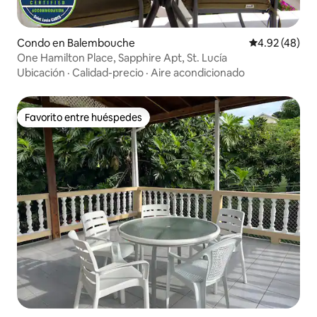
Condo en Balembouche
Calificación 
4.92 (48)
One Hamilton Place, Sapphire Apt, St. Lucía
Ubicación
·
Calidad-precio
·
Aire acondicionado
Favorito entre huéspedes
Favorito entre huéspedes