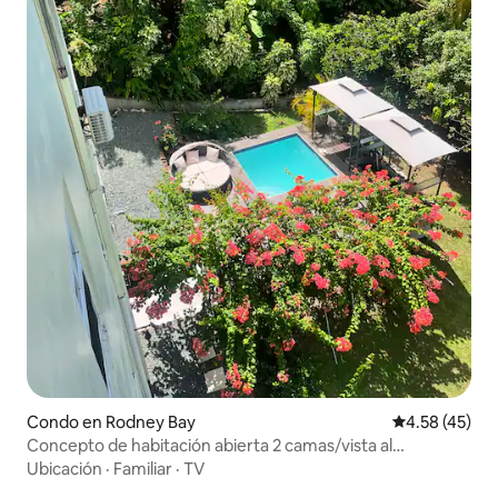
Condo en Rodney Bay
Calificación 
4.58 (45)
Concepto de habitación abierta 2 camas/vista al
balcón/recorridos privados
Ubicación
·
Familiar
·
TV