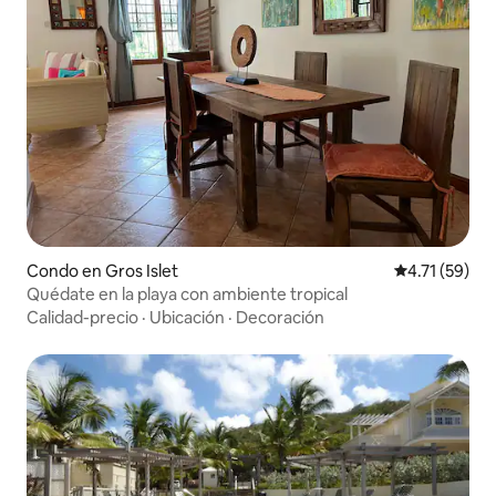
Condo en Gros Islet
Calificación 
4.71 (59)
Quédate en la playa con ambiente tropical
Calidad-precio
·
Ubicación
·
Decoración