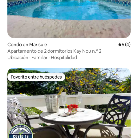
Condo en Marisule
Calificac
5 (4)
Apartamento de 2 dormitorios Kay Nou n.º 2
Ubicación
·
Familiar
·
Hospitalidad
Favorito entre huéspedes
Favorito entre huéspedes