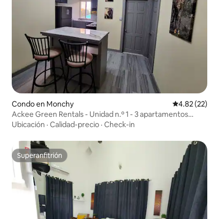
Condo en Monchy
Calificación 
4.82 (22)
Ackee Green Rentals - Unidad n.º 1 - 3 apartamentos
disponibles
Ubicación
·
Calidad-precio
·
Check-in
Superanfitrión
Superanfitrión