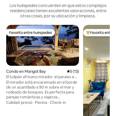
Los huéspedes concuerdan en que estos complejos
residenciales tienen excelentes valoraciones, entre
otras cosas, por su ubicación y limpieza.
Favorito entre huéspedes
Favorito entre
Favorito entre huéspedes
Favorito entre hu
Condo en Marigot Bay
Calificación promedio: 5 de 
5 (13)
El tulipán africano mirador: el paraíso en
el borde
El mirador está encaramado en el borde
de un acantilado a 90 m sobre el mar y
rodeado de bosques. Es perfecta para
parejas románticas y viajeros
conectados con la naturaleza que
Calidad-precio
·
Piscina
·
Check-in
quieran disfrutar de una cómoda
experiencia de vida en un espacio