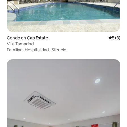
Condo en Cap Estate
Calificac
5 (3)
Villa Tamarind
Familiar
·
Hospitalidad
·
Silencio