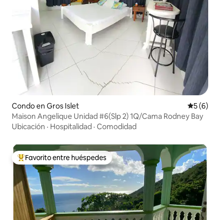
Condo en Gros Islet
Calificac
5 (6)
Maison Angelique Unidad #6(Slp 2) 1Q/Cama Rodney Bay
Ubicación
·
Hospitalidad
·
Comodidad
Favorito entre huéspedes
Favorito entre huéspedes preferido