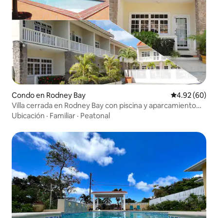
Condo en Rodney Bay
Calificación p
4.92 (60)
Villa cerrada en Rodney Bay con piscina y aparcamiento
privado
Ubicación
·
Familiar
·
Peatonal