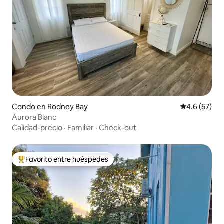
Condo en Rodney Bay
Calificación
4.6 (57)
Aurora Blanc
Calidad-precio
·
Familiar
·
Check-out
Favorito entre huéspedes
Favorito entre huéspedes preferido