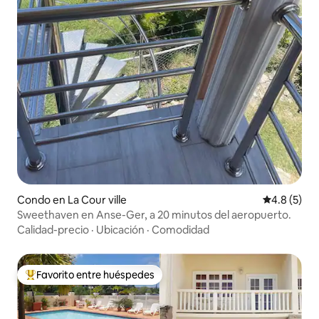
Condo en La Cour ville
Calificació
4.8 (5)
Sweethaven en Anse-Ger, a 20 minutos del aeropuerto.
Calidad-precio
·
Ubicación
·
Comodidad
Favorito entre huéspedes
Favorito entre huéspedes preferido