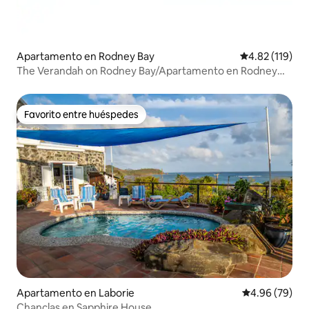
Apartamento en Rodney Bay
Calificación p
4.82 (119)
The Verandah on Rodney Bay/Apartamento en Rodney
Bay
Favorito entre huéspedes
Favorito entre huéspedes
Apartamento en Laborie
Calificación p
4.96 (79)
Chanclas en Sapphire House