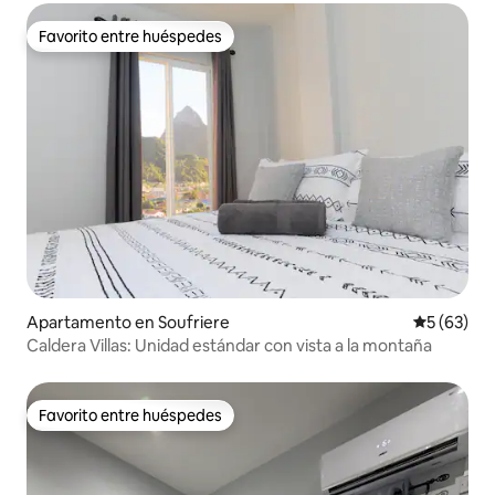
Favorito entre huéspedes
Favorito entre huéspedes
Apartamento en Soufriere
Calificaci
5 (63)
Caldera Villas: Unidad estándar con vista a la montaña
Favorito entre huéspedes
Favorito entre huéspedes