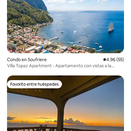
Condo en Soufriere
Calificación p
4.96 (55)
Villa Topaz Apartment - Apartamento con vistas a la
montaña
Favorito entre huéspedes
Favorito entre huéspedes