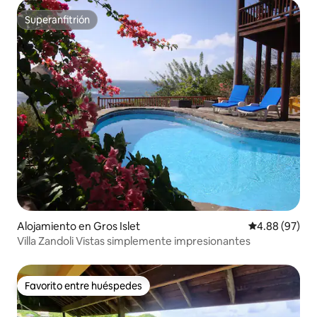
Superanfitrión
Superanfitrión
Alojamiento en Gros Islet
Calificación p
4.88 (97)
Villa Zandoli Vistas simplemente impresionantes
Favorito entre huéspedes
Favorito entre huéspedes