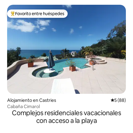
Favorito entre huéspedes
Favorito entre huéspedes preferido
Alojamiento en Castries
Calificaci
5 (88)
Cabaña Cimarol
Complejos residenciales vacacionales
con acceso a la playa