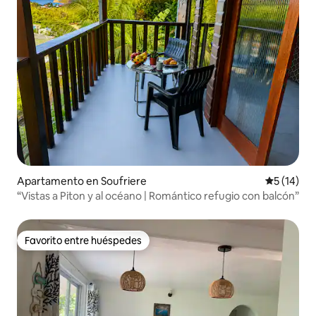
Apartamento en Soufriere
Calificaci
5 (14)
“Vistas a Piton y al océano | Romántico refugio con balcón”
Favorito entre huéspedes
Favorito entre huéspedes