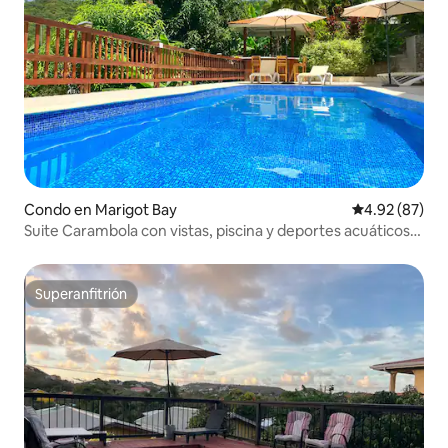
Condo en Marigot Bay
Calificación p
4.92 (87)
Suite Carambola con vistas, piscina y deportes acuáticos
gratuitos.
Superanfitrión
Superanfitrión