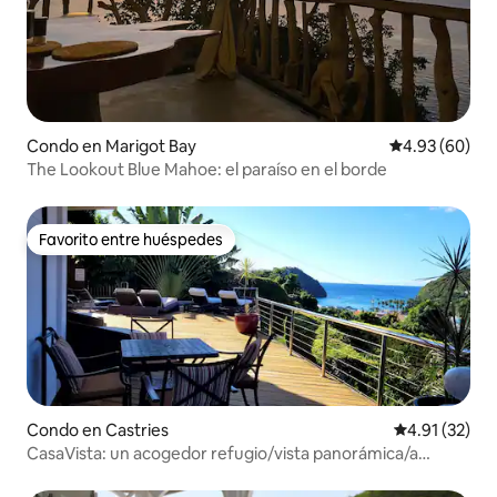
Condo en Marigot Bay
Calificación p
4.93 (60)
The Lookout Blue Mahoe: el paraíso en el borde
Favorito entre huéspedes
Favorito entre huéspedes
Condo en Castries
Calificación 
4.91 (32)
CasaVista: un acogedor refugio/vista panorámica/a
minutos de la playa