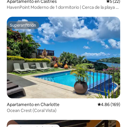
Apartamento en Castries
Calificaci
5 (22)
HavenPoint Moderno de 1 dormitorio | Cerca de la playa y
el restaurante
Superanfitrión
Superanfitrión
Apartamento en Charlotte
Calificación pr
4.86 (169)
Ocean Crest (Coral Vista)