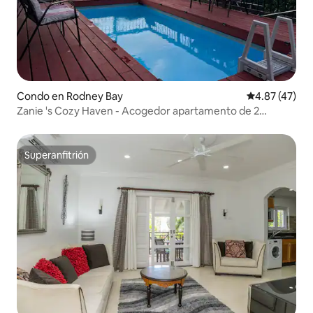
Condo en Rodney Bay
Calificación 
4.87 (47)
Zanie 's Cozy Haven - Acogedor apartamento de 2
dormitorios
Superanfitrión
Superanfitrión