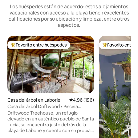
Los huéspedes están de acuerdo: estos alojamientos
vacacionales con acceso a la playa tienen excelentes
calificaciones por su ubicación y limpieza, entre otros
aspectos.
Favorito entre huéspedes
Favorito entre
Favorito entre huéspedes preferido
Favorito entre hu
Casa del árbol en Laborie
Calificación promedio: 4.96 de 5
4.96 (196)
Casa del árbol Driftwood • Piscina
privada • Cerca de la playa
Driftwood Treehouse, un refugio
elevado en un auténtico pueblo de Santa
Lucía, se encuentra justo detrás de la
playa de Laborie y cuenta con su propia
piscina profunda privada, hecha para