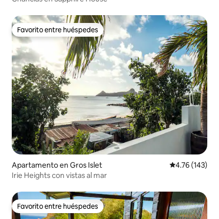
Favorito entre huéspedes
Favorito entre huéspedes
Apartamento en Gros Islet
Calificación p
4.76 (143)
Irie Heights con vistas al mar
Favorito entre huéspedes
Favorito entre huéspedes