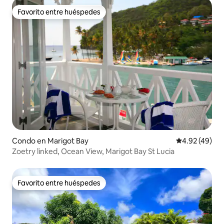
Favorito entre huéspedes
Favorito entre huéspedes
Condo en Marigot Bay
Calificación 
4.92 (49)
Zoetry linked, Ocean View, Marigot Bay St Lucia
Favorito entre huéspedes
Favorito entre huéspedes