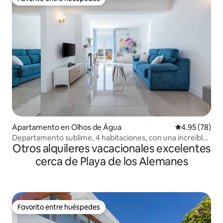
Favorito entre huéspedes
Apartamento en Olhos de Água
Calificación p
4.95 (78)
Departamento sublime, 4 habitaciones, con una increíble
Otros alquileres vacacionales excelentes
vista al mar
cerca de Playa de los Alemanes
Favorito entre huéspedes
Favorito entre huéspedes