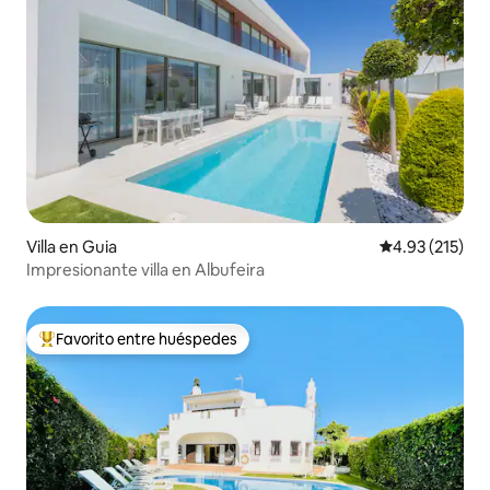
Villa en Guia
Calificación p
4.93 (215)
Impresionante villa en Albufeira
Favorito entre huéspedes
Favorito entre huéspedes preferido