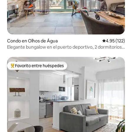
Condo en Olhos de Água
Calificación p
4.95 (122)
Elegante bungalow en el puerto deportivo, 2 dormitorios,
acceso a la piscina
Favorito entre huéspedes
Favorito entre huéspedes preferido