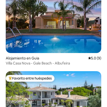
Alojamiento en Guia
Calificació
5.0 (9)
Villa Casa Nova - Gale Beach - Albufeira
Favorito entre huéspedes
Favorito entre huéspedes preferido