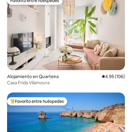
Favorito entre huéspedes
Favorito entre huéspedes
Alojamiento en Quarteira
Calificación pr
4.95 (106)
Casa Frida Vilamoura
Favorito entre huéspedes
Favorito entre huéspedes preferido