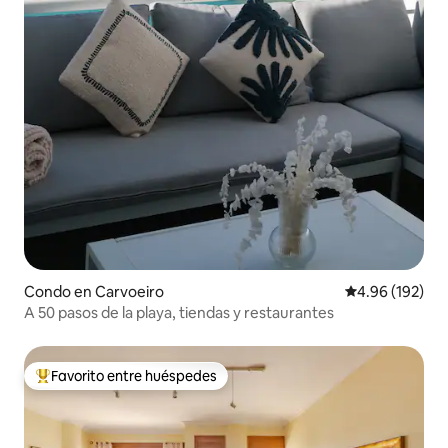
Condo en Carvoeiro
Calificación pr
4.96 (192)
A 50 pasos de la playa, tiendas y restaurantes
Favorito entre huéspedes
Favorito entre huéspedes preferido