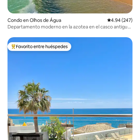
Condo en Olhos de Água
Calificación pr
4.94 (247)
Departamento moderno en la azotea en el casco antiguo
de Albufeira
Favorito entre huéspedes
Favorito entre huéspedes preferido