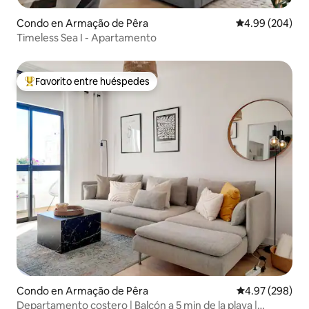
Condo en Armação de Pêra
Calificación pr
4.99 (204)
Timeless Sea I - Apartamento
Favorito entre huéspedes
Favorito entre huéspedes preferido
Condo en Armação de Pêra
Calificación pr
4.97 (298)
Departamento costero | Balcón a 5 min de la playa |