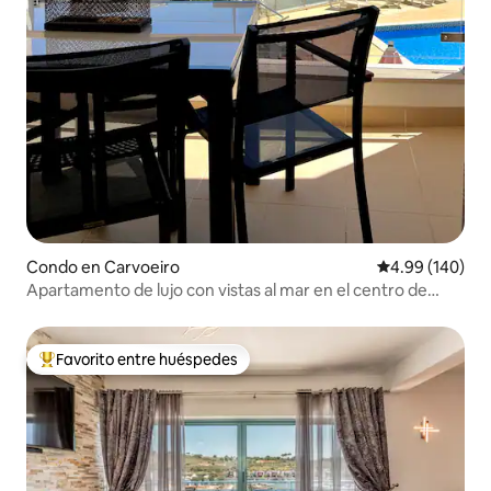
Condo en Carvoeiro
Calificación pr
4.99 (140)
Apartamento de lujo con vistas al mar en el centro de
Carvoeiro
Favorito entre huéspedes
Favorito entre huéspedes preferido