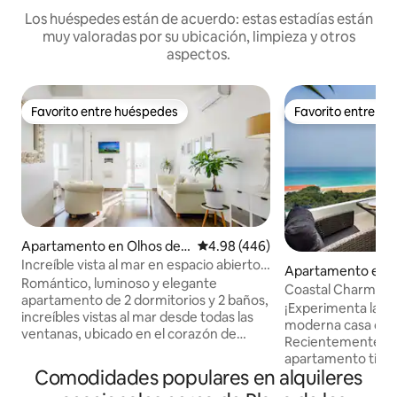
Los huéspedes están de acuerdo: estas estadías están
muy valoradas por su ubicación, limpieza y otros
aspectos.
Favorito entre huéspedes
Favorito entre h
Favorito entre huéspedes
Favorito entre h
Apartamento en Olhos de
Calificación promedio: 4.98 de 5
4.98 (446)
Água
Increíble vista al mar en espacio abierto
Apartamento en O
en el casco antiguo de Albufeira
Romántico, luminoso y elegante
gua
Coastal Charm | 1
apartamento de 2 dormitorios y 2 baños,
¡Experimenta la s
increíbles vistas al mar desde todas las
moderna casa con v
ventanas, ubicado en el corazón de
Recientemente re
Albufeira, a 200 metros de la playa de
apartamento tiene
Peneco y a 600 metros de la playa de
Comodidades populares en alquileres
excepcionales vist
pescadores. Conexión wifi potente, aire
de estar y el dorm