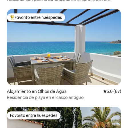
Favorito entre huéspedes
Favorito entre huéspedes preferido
Alojamiento en Olhos de Água
Calificación
5.0 (67)
Residencia de playa en el casco antiguo
Favorito entre huéspedes
Favorito entre huéspedes