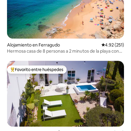
Alojamiento en Ferragudo
Calificación p
4.92 (251)
Hermosa casa de 8 personas a 2 minutos de la playa con
piscina climatizada.
Favorito entre huéspedes
Favorito entre huéspedes preferido