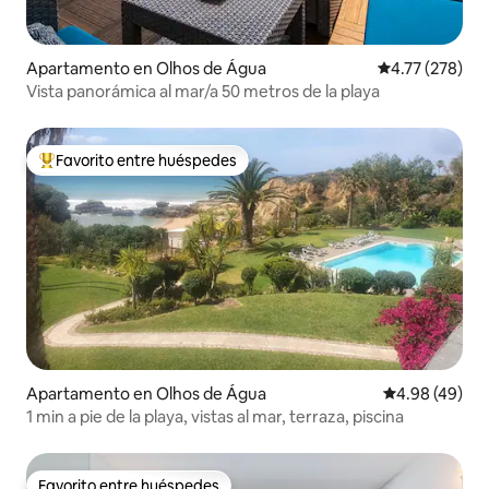
Apartamento en Olhos de Água
Calificación p
4.77 (278)
Vista panorámica al mar/a 50 metros de la playa
Favorito entre huéspedes
Favorito entre huéspedes preferido
Apartamento en Olhos de Água
Calificación p
4.98 (49)
1 min a pie de la playa, vistas al mar, terraza, piscina
Favorito entre huéspedes