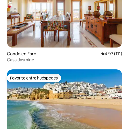
Condo en Faro
Calificación p
4.97 (111)
Casa Jasmine
Favorito entre huéspedes
Favorito entre huéspedes