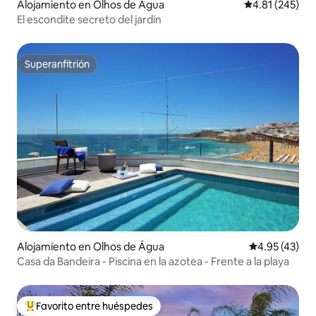
Alojamiento en Olhos de Água
Calificación p
4.81 (245)
El escondite secreto del jardín
Superanfitrión
Superanfitrión
Alojamiento en Olhos de Água
Calificación 
4.95 (43)
Casa da Bandeira - Piscina en la azotea - Frente a la playa
Favorito entre huéspedes
Favorito entre huéspedes preferido