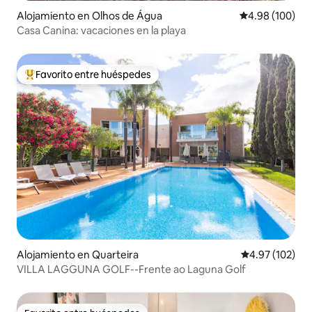
Alojamiento en Olhos de Água
Calificación pr
4.98 (100)
Casa Canina: vacaciones en la playa
Favorito entre huéspedes
Favorito entre huéspedes preferido
Alojamiento en Quarteira
Calificación p
4.97 (102)
VILLA LAGGUNA GOLF--Frente ao Laguna Golf