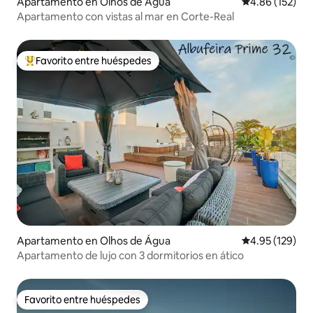
Apartamento en Olhos de Água
Calificación p
4.86 (152)
Apartamento con vistas al mar en Corte-Real
Favorito entre huéspedes
Favorito entre huéspedes preferido
Apartamento en Olhos de Água
Calificación p
4.95 (129)
Apartamento de lujo con 3 dormitorios en ático
Favorito entre huéspedes
Favorito entre huéspedes