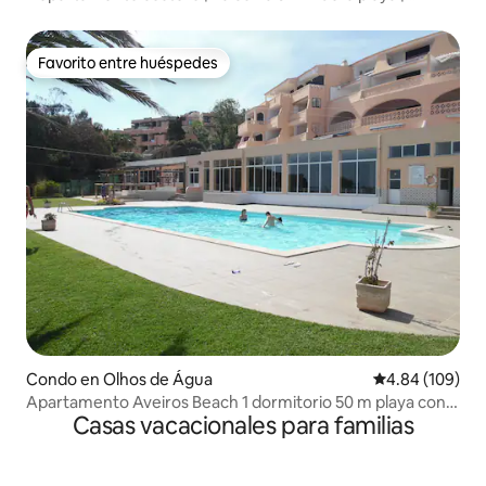
Estacionamiento
Favorito entre huéspedes
Favorito entre huéspedes
Condo en Olhos de Água
Calificación pr
4.84 (109)
Apartamento Aveiros Beach 1 dormitorio 50 m playa con
Casas vacacionales para familias
aire acondicionado