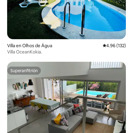
Villa en Olhos de Água
Calificación p
4.96 (132)
Villa OceanKokia.
Superanfitrión
Superanfitrión