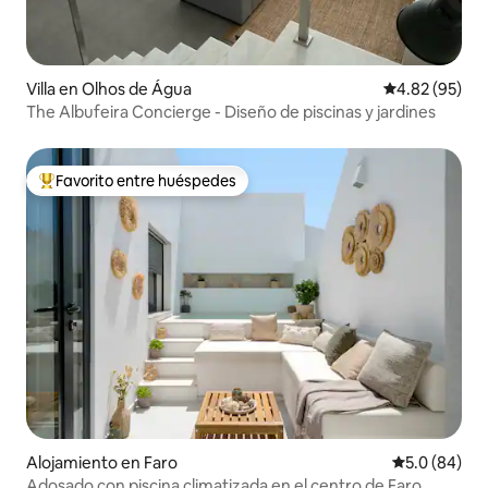
Villa en Olhos de Água
Calificación p
4.82 (95)
The Albufeira Concierge - Diseño de piscinas y jardines
Favorito entre huéspedes
Favorito entre huéspedes preferido
Alojamiento en Faro
Calificación
5.0 (84)
Adosado con piscina climatizada en el centro de Faro