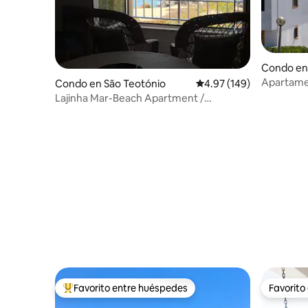
Condo en
Apartame
Condo en São Teotónio
Calificación promedio: 
4.97 (149)
vistas al 
Lajinha Mar-Beach Apartment /
Zambujeira Mar - Brasil
Favorito entre huéspedes
Favorito
Favorito entre huéspedes preferido
Favorito