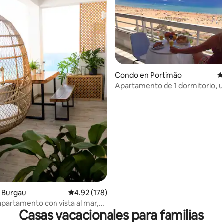
Condo en Portimão
C
Apartamento de 1 dormitorio, 
privilegiada, vista espectacular
4.99 de 5, 140 reseñas
 Burgau
Calificación promedio: 4.92 de 5, 178 reseñas
4.92 (178)
 apartamento con vista al mar,
Casas vacacionales para familias