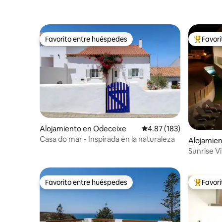
Favorito entre huéspedes
Favor
Favorito entre huéspedes
Favorito
Alojamiento en Odeceixe
Calificación promedio: 
4.87 (183)
Casa do mar - Inspirada en la naturaleza
Alojamien
Sunrise Vil
mar
Favorito entre huéspedes
Favor
Favorito entre huéspedes
Favorito