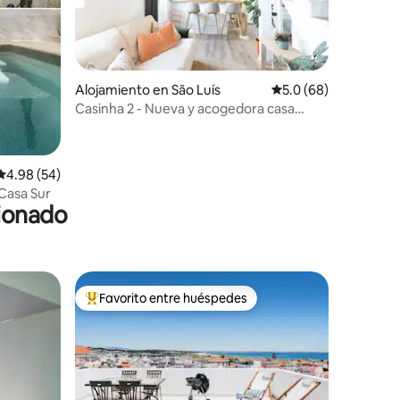
Alojamiento en São Luís
Calificación promedio
5.0 (68)
Casinha 2 - Nueva y acogedora casa
cueva de un dormitorio
Calificación promedio: 4.98 de 5, 54 reseñas
4.98 (54)
 Casa Sur
cionado
Favorito entre huéspedes
Favorito entre huéspedes preferido