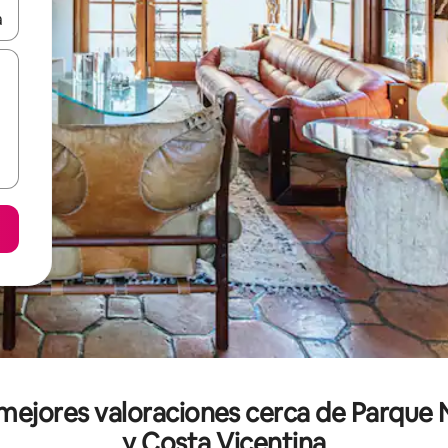
n las teclas de flecha hacia arriba y hacia abajo o explora con el tact
s mejores valoraciones cerca de Parque 
y Costa Vicentina