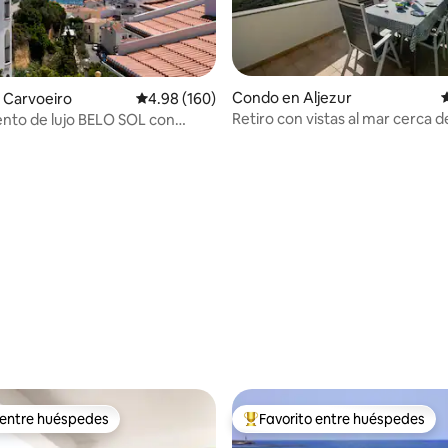
Condo en Aljezur
C
 Carvoeiro
Calificación promedio: 4.98 de 5, 160 reseñas
4.98 (160)
Retiro con vistas al mar cerca de
nto de lujo BELO SOL con
4.97 de 5, 149 reseñas
de Arrifana
mar
 entre huéspedes
Favorito entre huéspedes
 entre huéspedes
Favorito entre huéspedes prefe