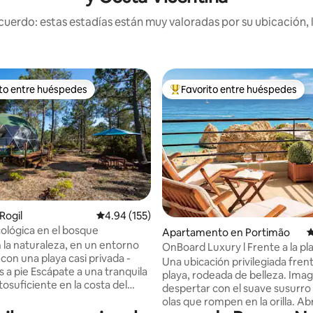
uerdo: estas estadías están muy valoradas por su ubicación, 
ito entre huéspedes
Favorito entre huéspedes
 entre huéspedes preferido
Favorito entre huéspedes prefe
 4.9 de 5, 320 reseñas
Rogil
Calificación promedio: 4.94 de 5, 155 reseñas
4.94 (155)
ológica en el bosque
Apartamento en Portimão
C
 la naturaleza, en un entorno
OnBoard Luxury l Frente a la pl
 con una playa casi privada -
vista panorámica al mar
Una ubicación privilegiada frent
e a una tranquila
playa, rodeada de belleza. Imag
osuficiente en la costa del
despertar con el suave susurro 
Alimentado por energía solar y
olas que rompen en la orilla. Ab
e naturaleza, ofrece un