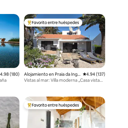
Favorito entre huéspedes
Favorito entre huéspedes preferido
alificación promedio: 4.98 de 5, 180 reseñas
4.98 (180)
Alojamiento en Praia da Ingri
Calificación promedio: 
4.94 (137)
na
aña
Vistas al mar: Villa moderna „Casa vista
do mar“
Favorito entre huéspedes
Favorito entre huéspedes preferido