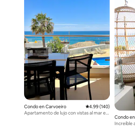
Condo en Carvoeiro
Calificación promedio: 
4.99 (140)
Apartamento de lujo con vistas al mar en
Condo en
el centro de Carvoeiro
Increíble
Burgau