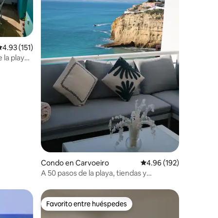
alificación promedio: 4.93 de 5, 151 reseñas
4.93 (151)
 la playa
Condo en Carvoeiro
Calificación promedio: 
4.96 (192)
A 50 pasos de la playa, tiendas y
restaurantes
Favorito entre huéspedes
rido
Favorito entre huéspedes