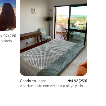
alificación promedio: 4.97 de 5, 218 reseñas
4.97 (218)
ubicación
Condo en Lagos
Calificación promedio: 
4.93 (250)
Apartamento con vistas a la playa y a la
ciudad, cerca de todo