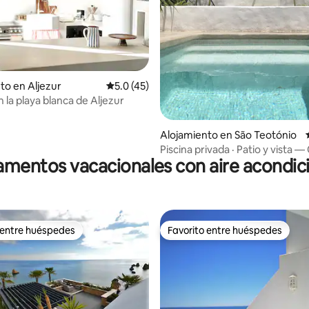
4.89 de 5, 113 reseñas
to en Aljezur
Calificación promedio: 5.0 de 5, 45 reseñas
5.0 (45)
 la playa blanca de Aljezur
Alojamiento en São Teotónio
Piscina privada · Patio y vista —
mentos vacacionales con aire acondi
 entre huéspedes
Favorito entre huéspedes
 entre huéspedes
Favorito entre huéspedes