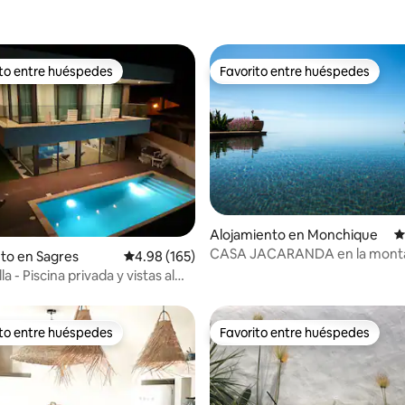
ito entre huéspedes
Favorito entre huéspedes
 entre huéspedes preferido
Favorito entre huéspedes
4.87 de 5, 183 reseñas
Alojamiento en Monchique
C
CASA JACARANDA en la mont
to en Sagres
Calificación promedio: 4.98 de 5, 165 reseñas
4.98 (165)
la - Piscina privada y vistas al
ito entre huéspedes
Favorito entre huéspedes
 entre huéspedes preferido
Favorito entre huéspedes