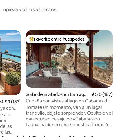
limpieza y otros aspectos.
Alojamie
Favorito entre huéspedes
Favor
rido
Favorito entre huéspedes preferido
Favorit
Ahua Port
Calefacci
Respira 
Portugal.
de la lad
sobre el v
playa de 
construcc
comodida
por suelo
Suite de invitados en Barrage
Calificación promedio:
5.0 (187)
alta vel
m de Santa Clara-a-Velha
Cabaña con vistas al lago en Cabanas do
alificación promedio: 4.93 de 5, 153 reseñas
4.93 (153)
muelles y 
Lago
Tómate un momento, ven a un lugar
propieda
aya con
tranquilo, déjate sorprender. Oculto en el
privacida
e a la
majestuoso paisaje de «Cabanas do
hermosos
ina
Lago», haciendo una honesta afirmación
la Serra
de las
de estar a un paseo de las aguas puras de
re las
la presa de Santa Clara, donde si uno así