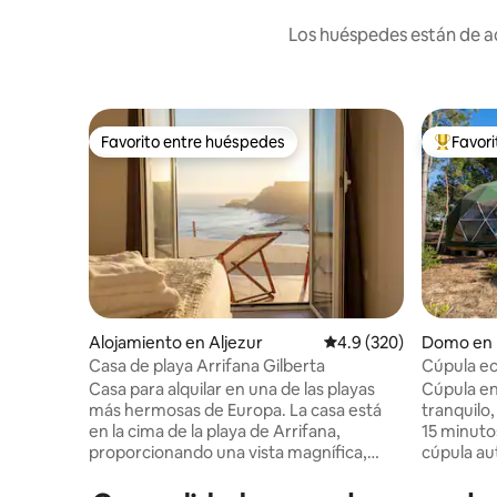
Los huéspedes están de ac
Favorito entre huéspedes
Favor
Favorito entre huéspedes
Favorito
Alojamiento en Aljezur
Calificación promedio:
4.9 (320)
Domo en 
Casa de playa Arrifana Gilberta
Cúpula ec
Casa para alquilar en una de las playas
Cúpula en
más hermosas de Europa. La casa está
tranquilo,
en la cima de la playa de Arrifana,
15 minutos a pie Escápat
proporcionando una vista magnífica,
cúpula aut
perfecta para quien desee pasar una
Algarve. 
estancia tranquila, refinada y relajante
rodeado d