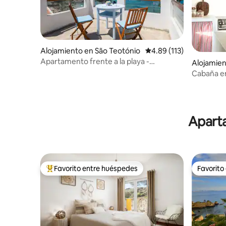
Alojamiento en São Teotónio
Calificación promedio: 
4.89 (113)
Apartamento frente a la playa -
Alojamien
Zambujeira do Mar
Cabaña en
Aparta
Favorito entre huéspedes
Favorito
Favorito entre huéspedes preferido
Favorito