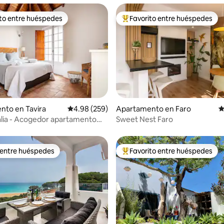
ito entre huéspedes
Favorito entre huéspedes
 entre huéspedes preferido
Favorito entre huéspedes prefe
4.93 de 5, 257 reseñas
nto en Tavira
Calificación promedio: 4.98 de 5, 259 reseñas
4.98 (259)
Apartamento en Faro
C
lia - Acogedor apartamento
Sweet Nest Faro
 entre huéspedes
Favorito entre huéspedes
 entre huéspedes
Favorito entre huéspedes prefe