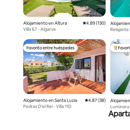
Alojamiento en Altura
Calificación promedio: 
4.89 (130)
Alojamien
Villa 67 - Algarve
Relajante 
dormitori
Favorito entre huéspedes
Favor
Favorito entre huéspedes
Favorito
Alojamiento en Santa Luzia
Calificación promedio:
4.87 (38)
Alojamien
Pedras D'el Rei - Villa 11D
Luminara V
Aparta