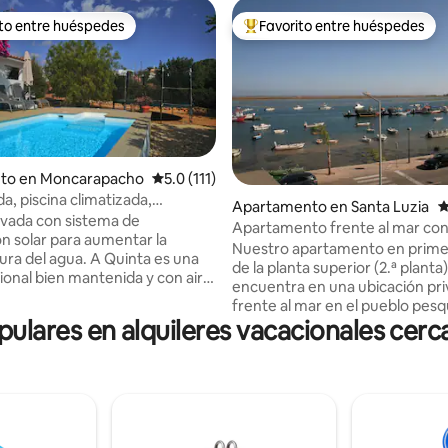
ito entre huéspedes
Favorito entre huéspedes
 entre huéspedes preferido
Favorito entre huéspedes prefe
nto en Moncarapacho
Calificación promedio: 5.0 de 5, 111 reseñas
5.0 (111)
ada, piscina climatizada,
Apartamento en Santa Luzia
C
4.92 de 5, 156 reseñas
n, ping-pong y más
rivada con sistema de
Apartamento frente al mar co
ón solar para aumentar la
hermosas vistas al mar
Nuestro apartamento en primer
 agua. A Quinta es una
de la planta superior (2.ª planta)
icional bien mantenida y con aire
encuentra en una ubicación pri
nado a solo 5 minutos en coche
frente al mar en el pueblo pes
ya de Fuseta. Fresca en verano
ares en alquileres vacacionales cerca 
virgen de Santa Luzia. Nuestra espaciosa
da y acogedora en invierno.
terraza privada sin vistas con 
medor exterior y cocina/zona
incorporada ofrece impresiona
a, junto a la piscina de 3 m x 6
vistas ininterrumpidas durante e
ar. Cama elástica
puestas de sol increíbles por la
esa de ping pong y césped de
magníficamente situada junto a
, columpio y zona de juegos
de la Ría Formosa. Para tu comodidad,