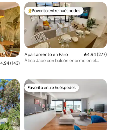
Favorito entre huéspedes
rido
Favorito entre huéspedes preferido
Apartamento en Faro
Calificación promedio: 
4.94 (277)
Ático Jade con balcón enorme en el
alificación promedio: 4.94 de 5, 143 reseñas
4.94 (143)
centro de Faro
Favorito entre huéspedes
rido
Favorito entre huéspedes