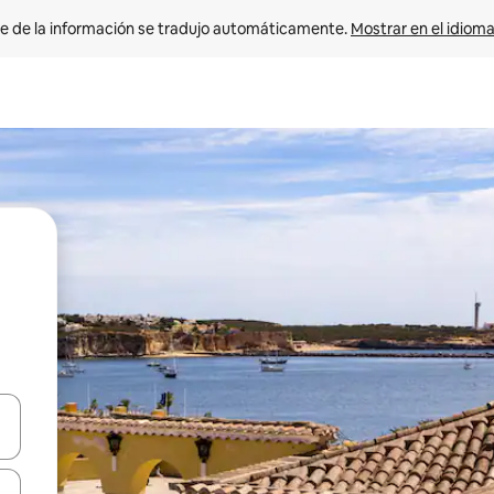
e de la información se tradujo automáticamente. 
Mostrar en el idioma
n las teclas de flecha hacia arriba y hacia abajo o explora con el tact