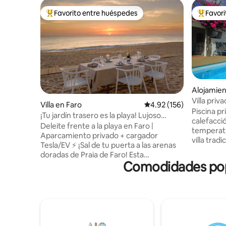
Favorito entre huéspedes
Favor
Favorito entre huéspedes preferido
Favorito
Alojamie
Villa priv
Villa en Faro
Calificación promedio: 
4.92 (156)
bádminto
Piscina p
¡Tu jardín trasero es la playa! Lujoso
calefacci
alojamiento de 3 dormitorios.
Deleite frente a la playa en Faro |
temperatura del
Aparcamiento privado + cargador
villa trad
Tesla/EV ⚡ ¡Sal de tu puerta a las arenas
acondicio
doradas de Praia de Faro! Esta
de la pla
Comodidades popul
encantadora casa frente a la playa
pero cáli
ofrece vistas inmejorables, comodidades
Amplio co
modernas y aparcamiento privado para 2
de barbaco
coches. A 5 minutos del aeropuerto de
m con vistas al m
Faro, es perfecta para parejas, familias y
grande, m
trabajadores remotos que buscan
bádminton
relajación junto al mar. Por 🌟 qué te