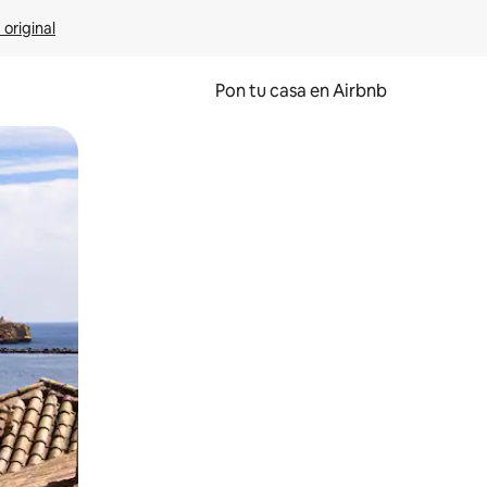
 original
Pon tu casa en Airbnb
o o desliza el dedo.