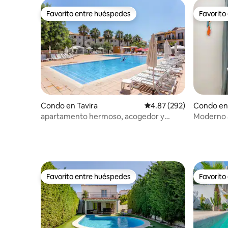
Favorito entre huéspedes
Favorito
Favorito entre huéspedes
Favorito
Condo en Tavira
Calificación promedio: 
4.87 (292)
Condo en
apartamento hermoso, acogedor y
Moderno a
soleado.
a 2 minuto
Favorito entre huéspedes
Favorito
Favorito entre huéspedes
Favorito