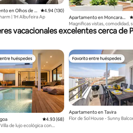
.98 de 5, 398 reseñas
nto en Olhos de Á
Calificación promedio: 4.94 de 5, 130 reseñas
4.94 (130)
harm | 1H Albufeira Ap
Apartamento en Moncarapa
C
cho
Magníficas vistas, comodidad, 
eres vacacionales excelentes cerca de Pr
playa (7 km)
 entre huéspedes
Favorito entre huéspedes
 entre huéspedes
Favorito entre huéspedes
: 5.0 de 5, 12 reseñas
Apartamento en Tavira
Flor de Sol House - Sunny Balcony House
agoa
Calificación promedio: 4.93 de 5, 68 reseñas
4.93 (68)
en Tavira
Villa de lujo ecológica con
ivada