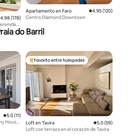
Apartamento en Faro
Calificación promedio: 
4.95 (120)
Centro Diamond Downtown
alificación promedio: 4.98 de 5, 178 reseñas
4.98 (178)
serenidad,
aia do Barril
Favorito entre huéspedes
Favorito entre huéspedes preferido
Calificación promedio: 5.0 de 5, 11 reseñas
5.0 (11)
Loft en Tavira
Calificación promedio
5.0 (59)
Loft con terraza en el corazón de Tavira