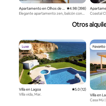
Apartamento en Olhos de Á
Calificación promedio: 4
4.98 (398)
Apartame
gua
gua
Elegante apartamento zen, balcón con
Coastal C
jacuzzi, casco antiguo
Otros alquil
Luxe
Favorito
Luxe
Favorito
Villa en Lagoa
Calificación promedio
5.0 (12)
Villa vida, Mar.
Villa en L
Casa Mú | 
piscina pr