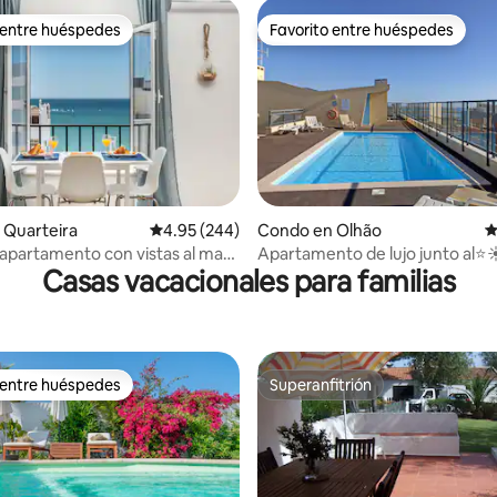
 entre huéspedes
Favorito entre huéspedes
 entre huéspedes
Favorito entre huéspedes
4.87 de 5, 292 reseñas
 Quarteira
Calificación promedio: 4.95 de 5, 244 reseñas
4.95 (244)
Condo en Olhão
C
partamento con vistas al mar
Apartamento de lujo junto al⭐️
Casas vacacionales para familias
s a pie de la playa
Ría Formosa🏖⭐️
 entre huéspedes
Superanfitrión
 entre huéspedes
Superanfitrión