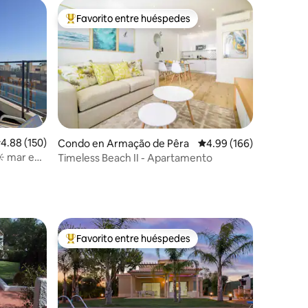
Favorito entre huéspedes
Favorito entre huéspedes preferido
alificación promedio: 4.88 de 5, 150 reseñas
4.88 (150)
Condo en Armação de Pêra
Calificación promedio: 
4.99 (166)
☀️ mar en
Timeless Beach II - Apartamento
Favorito entre huéspedes
Favorito entre huéspedes preferido