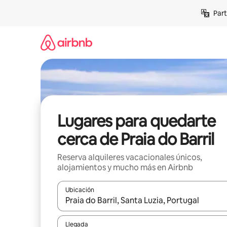
Omite
Part
el
contenido
Lugares para quedarte
cerca de Praia do Barril
Reserva alquileres vacacionales únicos,
alojamientos y mucho más en Airbnb
Ubicación
Cuando los resultados estén disponibles, navega co
Llegada