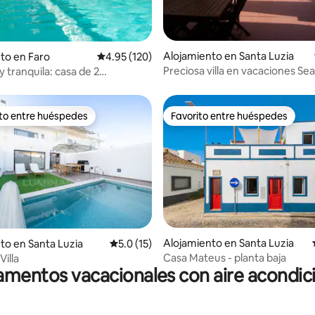
4.89 de 5, 130 reseñas
Alojamiento en Santa Luzia
to en Faro
Calificación promedio: 4.95 de 5, 120 reseñas
4.95 (120)
Preciosa villa en vacaciones Sea Resor
y tranquila: casa de 2
Algarve
os con piscina
ito entre huéspedes
Favorito entre huéspedes
 entre huéspedes preferido
Favorito entre huéspedes
 4.87 de 5, 38 reseñas
Alojamiento en Santa Luzia
to en Santa Luzia
Calificación promedio: 5.0 de 5, 15 reseñas
5.0 (15)
Casa Mateus - planta baja
illa
mentos vacacionales con aire acondi