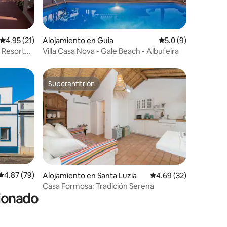
Calificación promedio: 4.95 de 5, 21 reseñas
4.95 (21)
Alojamiento en Guia
Calificación promed
5.0 (9)
t
Villa Casa Nova - Gale Beach - Albufeira
Superanfitrión
Superanfitrión
Calificación promedio: 4.87 de 5, 79 reseñas
4.87 (79)
Alojamiento en Santa Luzia
Calificación promedio:
4.69 (32)
Casa Formosa: Tradición Serena
cionado