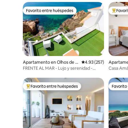
Favorito entre huéspedes
Favor
Favorito entre huéspedes
Favorito
Apartamento en Olhos de Á
Calificación promedio: 
4.93 (257)
Apartame
gua
FRENTE AL MAR - Lujo y serenidad -
Casa Amá
Azotea de Villa Rossi
dúplex
Favorito entre huéspedes
Favorito
Favorito entre huéspedes preferido
Favorito