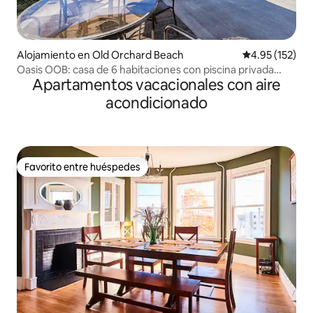
Alojamiento en Old Orchard Beach
Calificación p
4.95 (152)
Oasis OOB: casa de 6 habitaciones con piscina privada
Apartamentos vacacionales con aire
cerca de la playa
acondicionado
Favorito entre huéspedes
Favorito entre huéspedes