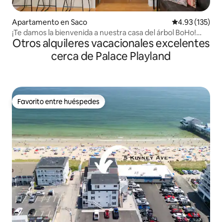
Apartamento en Saco
Calificación p
4.93 (135)
¡Te damos la bienvenida a nuestra casa del árbol BoHo!
Otros alquileres vacacionales excelentes
Playas/Portland
cerca de Palace Playland
Favorito entre huéspedes
Favorito entre huéspedes