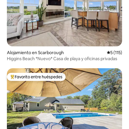
Alojamiento en Scarborough
Calificació
5 (115)
Higgins Beach *Nuevo* Casa de playa y oficinas privadas
Favorito entre huéspedes
Favorito entre huéspedes preferido