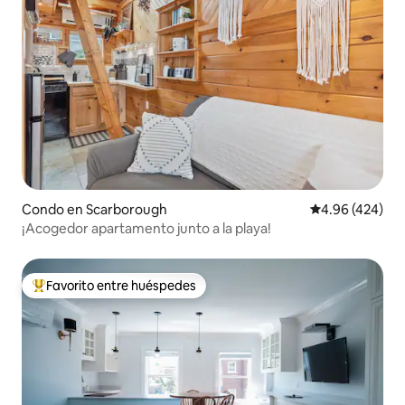
Condo en Scarborough
Calificación pr
4.96 (424)
¡Acogedor apartamento junto a la playa!
Favorito entre huéspedes
Favorito entre huéspedes preferido