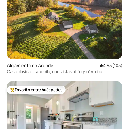
Alojamiento en Arundel
Calificación p
4.95 (105)
Casa clásica, tranquila, con vistas al río y céntrica
Favorito entre huéspedes
Favorito entre huéspedes preferido