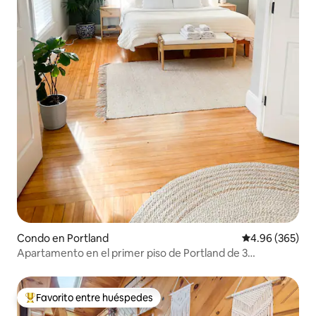
Condo en Portland
Calificación pr
4.96 (365)
Apartamento en el primer piso de Portland de 3
dormitorios y 2 baños + estacionamiento
Favorito entre huéspedes
Favorito entre huéspedes preferido