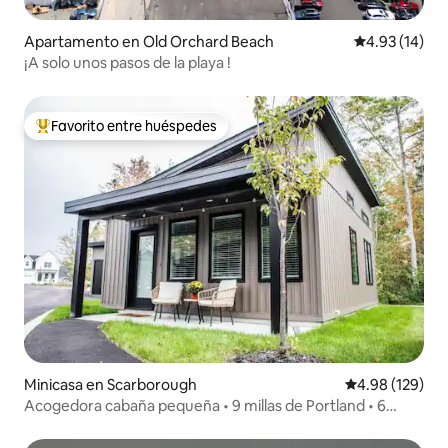
Apartamento en Old Orchard Beach
Calificación 
4.93 (14)
¡A solo unos pasos de la playa !
Favorito entre huéspedes
Favorito entre huéspedes preferido
Minicasa en Scarborough
Calificación pr
4.98 (129)
Acogedora cabaña pequeña • 9 millas de Portland • 6
millas de la playa