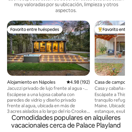
muy valoradas por su ubicación, limpieza y otros
aspectos.
Favorito entre huéspedes
Favorito entre
Favorito entre huéspedes
Favorito entre hu
Alojamiento en Nápoles
Calificación promedio: 4.98 de 5
4.98 (192)
Casa de campo en
Jacuzzi privado de lujo frente al agua -
Casa y cabaña cost
Aislado
minutos de la play
Escápese a una lujosa cabaña con
Escápate a Thistl
paredes de vidrio y diseño privado
tranquilo refugio 
frente al agua, ubicada en más de
Maine. Ubicado en 
3 acres aislados a lo largo del río Crooked
estanque, exubera
Comodidades populares en alquileres
en Naples, Maine. El río rodea la
silvestre local, es
propiedad, lo que ofrece total
playas y Portland.
vacacionales cerca de Palace Playland
privacidad, su propia playa de arena, un
comienza con pan