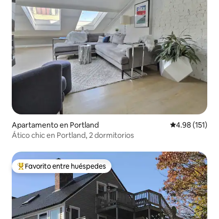
Apartamento en Portland
Calificación p
4.98 (151)
Ático chic en Portland, 2 dormitorios
Favorito entre huéspedes
Favorito entre huéspedes preferido