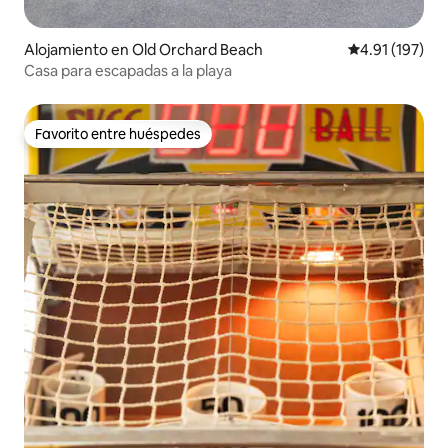
Alojamiento en Old Orchard Beach
Calificación p
4.91 (197)
Casa para escapadas a la playa
Favorito entre huéspedes
Favorito entre huéspedes