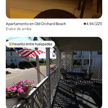
Apartamento en Old Orchard Beach
Calificación p
4.94 (221)
El alce de arriba
Favorito entre huéspedes
Favorito entre huéspedes preferido