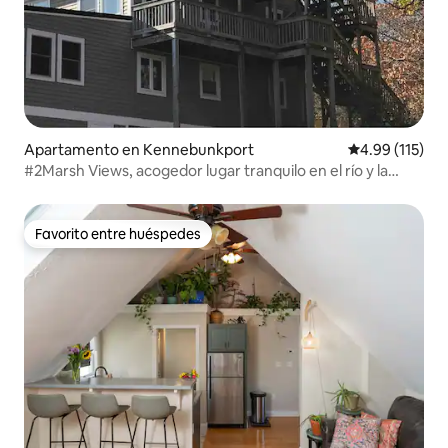
Apartamento en Kennebunkport
Calificación p
4.99 (115)
#2Marsh Views, acogedor lugar tranquilo en el río y la
reserva
Favorito entre huéspedes
Favorito entre huéspedes