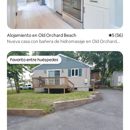
Alojamiento en Old Orchard Beach
Calificaci
5 (56)
Nueva casa con bañera de hidromasaje en Old Orchard
Beach
Favorito entre huéspedes
Favorito entre huéspedes