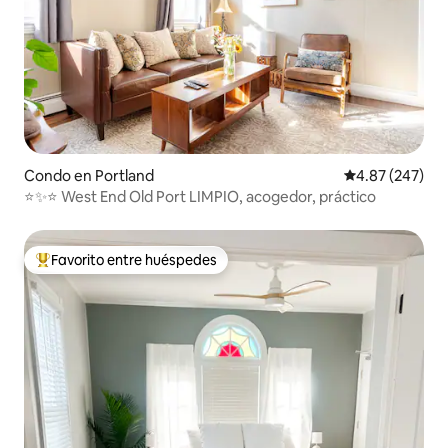
Condo en Portland
Calificación pr
4.87 (247)
⭐️✨⭐️ West End Old Port LIMPIO, acogedor, práctico
Favorito entre huéspedes
Favorito entre huéspedes preferido