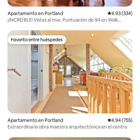
Apartamento en Portland
Calificación pr
4.93 (334)
¡INCREÍBLE! Vistas al mar. Puntuación de 94 en Walk
Score.
Favorito entre huéspedes
Favorito entre huéspedes
Apartamento en Portland
Calificación pr
4.94 (755)
Extraordinaria obra maestra arquitectónica en el centro