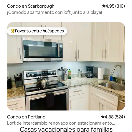
Condo en Scarborough
Calificación p
4.95 (310)
¡Cómodo apartamento con loft junto a la playa!
Favorito entre huéspedes
Favorito entre huéspedes preferido
Condo en Portland
Calificación pr
4.88 (524)
Loft de intercambio renovado con estacionamiento
Casas vacacionales para familias
gratuito