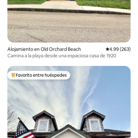
Alojamiento en Old Orchard Beach
Calificación pr
4.99 (263)
Camina a la playa desde una espaciosa casa de 1920
Favorito entre huéspedes
Favorito entre huéspedes preferido