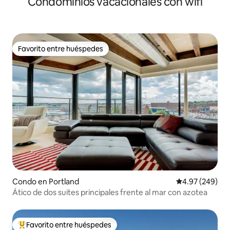
Condominios vacacionales con wifi
Favorito entre huéspedes
Favorito entre huéspedes
Condo en Portland
Calificación pr
4.97 (249)
Ático de dos suites principales frente al mar con azotea
Favorito entre huéspedes
Favorito entre huéspedes preferido