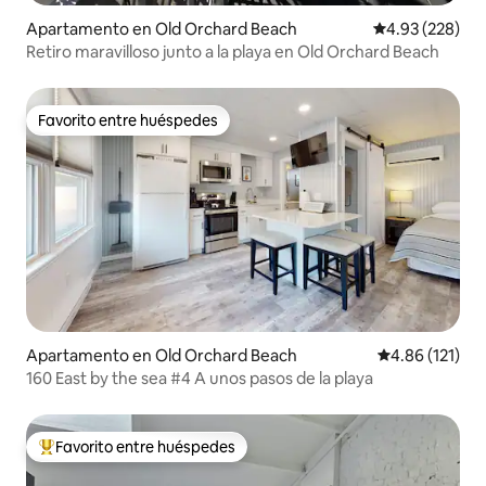
Apartamento en Old Orchard Beach
Calificación pr
4.93 (228)
Retiro maravilloso junto a la playa en Old Orchard Beach
Favorito entre huéspedes
Favorito entre huéspedes
Apartamento en Old Orchard Beach
Calificación p
4.86 (121)
160 East by the sea #4 A unos pasos de la playa
Favorito entre huéspedes
Favorito entre huéspedes preferido