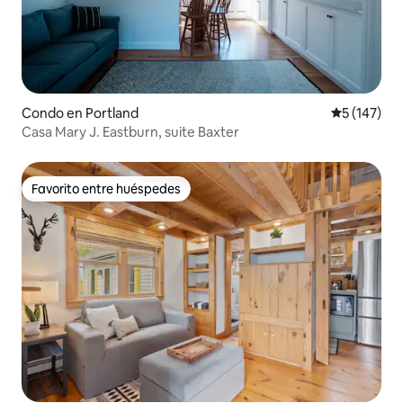
Condo en Portland
Calificació
5 (147)
Casa Mary J. Eastburn, suite Baxter
Favorito entre huéspedes
Favorito entre huéspedes