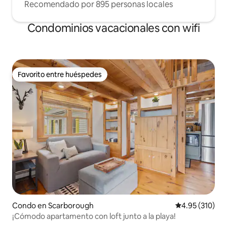
Recomendado por 895 personas locales
Condominios vacacionales con wifi
Favorito entre huéspedes
Favorito entre huéspedes
Condo en Scarborough
Calificación p
4.95 (310)
¡Cómodo apartamento con loft junto a la playa!