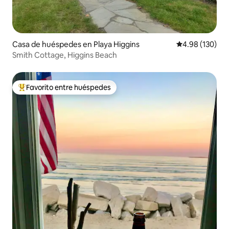
Casa de huéspedes en Playa Higgins
Calificación pr
4.98 (130)
Smith Cottage, Higgins Beach
Favorito entre huéspedes
Favorito entre huéspedes preferido