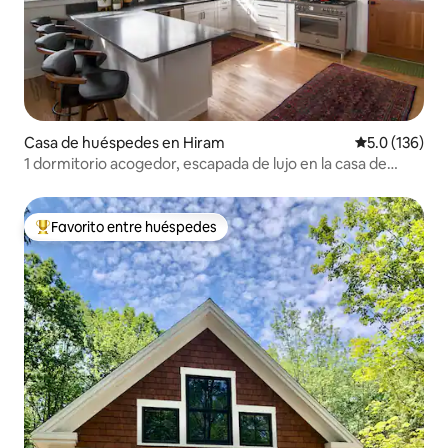
Casa de huéspedes en Hiram
Calificación 
5.0 (136)
1 dormitorio acogedor, escapada de lujo en la casa de
huéspedes de Krista
Favorito entre huéspedes
Favorito entre huéspedes preferido