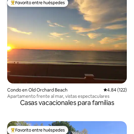
Favorito entre huéspedes
Favorito entre huéspedes preferido
Condo en Old Orchard Beach
Calificación p
4.84 (122)
Apartamento frente al mar, vistas espectaculares
Casas vacacionales para familias
Favorito entre huéspedes
Favorito entre huéspedes preferido