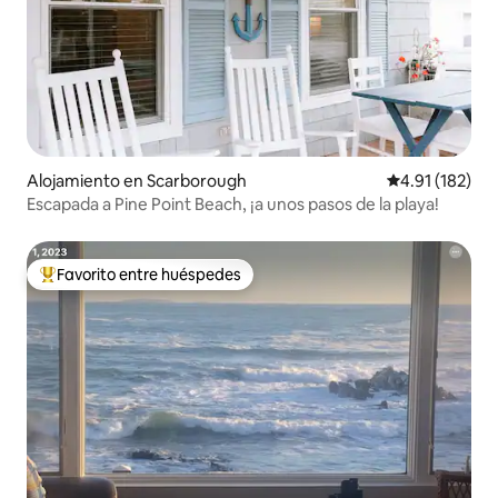
Alojamiento en Scarborough
Calificación p
4.91 (182)
Escapada a Pine Point Beach, ¡a unos pasos de la playa!
Favorito entre huéspedes
Favorito entre huéspedes preferido