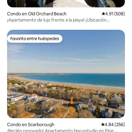
Condo en Old Orchard Beach
Calificación pr
4.91 (508)
¡Apartamento de lujo frente a la playa! ¡Ubicación
privilegiada!
Favorito entre huéspedes
Favorito entre huéspedes
Condo en Scarborough
Calificación pr
4.84 (256)
¡Recién renovado! Apartamento tipo estudio en Pine