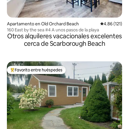
Apartamento en Old Orchard Beach
Calificación p
4.86 (121)
160 East by the sea #4 A unos pasos de la playa
Otros alquileres vacacionales excelentes
cerca de Scarborough Beach
Favorito entre huéspedes
Favorito entre huéspedes preferido