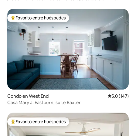
Point Beach
Favorito entre huéspedes
Favorito entre huéspedes preferido
Condo en West End
Calificación 
5.0 (147)
Casa Mary J. Eastburn, suite Baxter
Favorito entre huéspedes
Favorito entre huéspedes preferido