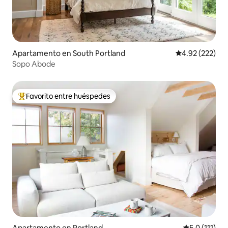
Apartamento en South Portland
Calificación pr
4.92 (222)
Sopo Abode
Favorito entre huéspedes
Favorito entre huéspedes preferido
Apartamento en Portland
Calificación 
5.0 (111)