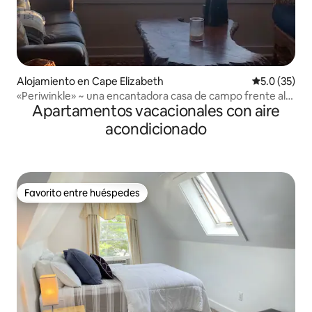
Alojamiento en Cape Elizabeth
Calificación
5.0 (35)
«Periwinkle» ~ una encantadora casa de campo frente al
Apartamentos vacacionales con aire
mar
acondicionado
Favorito entre huéspedes
Favorito entre huéspedes