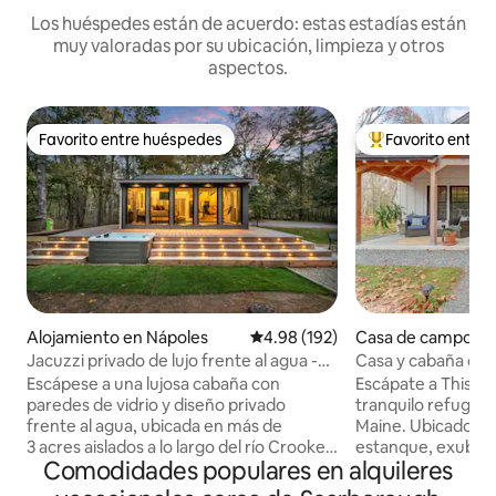
Los huéspedes están de acuerdo: estas estadías están
muy valoradas por su ubicación, limpieza y otros
aspectos.
Favorito entre huéspedes
Favorito entre
Favorito entre huéspedes
Favorito entre hu
Alojamiento en Nápoles
Calificación promedio: 4.98 de 5
4.98 (192)
Casa de campo en
Jacuzzi privado de lujo frente al agua -
Casa y cabaña cost
Aislado
minutos de la play
Escápese a una lujosa cabaña con
Escápate a Thistl
paredes de vidrio y diseño privado
tranquilo refugio 
frente al agua, ubicada en más de
Maine. Ubicado en 
3 acres aislados a lo largo del río Crooked
estanque, exubera
Comodidades populares en alquileres
en Naples, Maine. El río rodea la
silvestre local, es
propiedad, lo que ofrece total
playas y Portland.