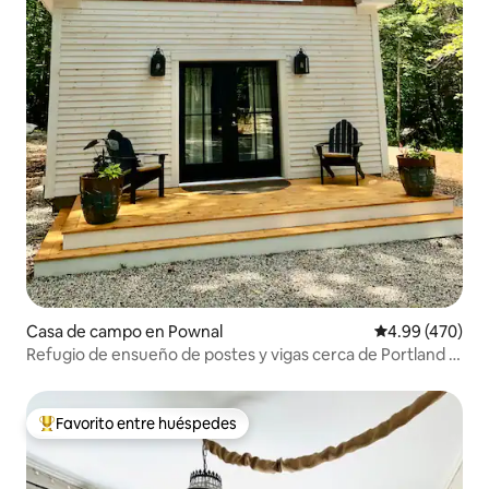
Casa de campo en Pownal
Calificación pr
4.99 (470)
Refugio de ensueño de postes y vigas cerca de Portland y
Freeport
Favorito entre huéspedes
Favorito entre huéspedes preferido