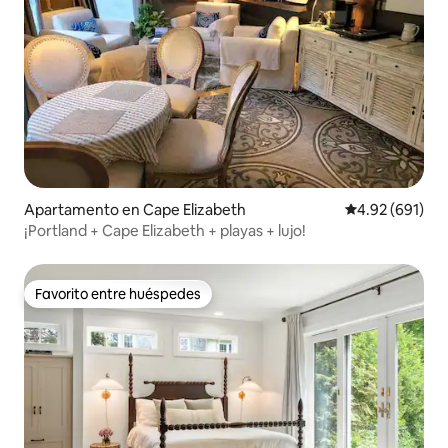
Apartamento en Cape Elizabeth
Calificación pr
4.92 (691)
¡Portland + Cape Elizabeth + playas + lujo!
Favorito entre huéspedes
Favorito entre huéspedes