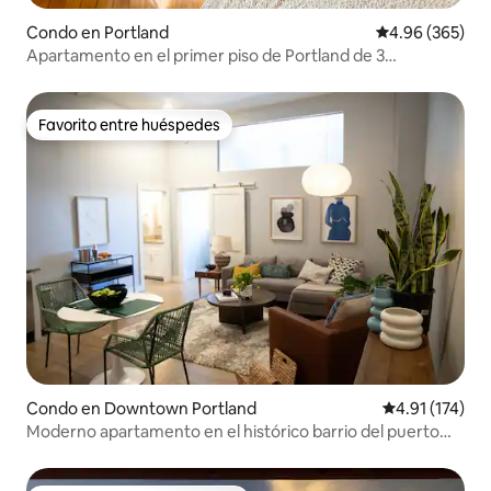
Condo en Portland
Calificación pr
4.96 (365)
Apartamento en el primer piso de Portland de 3
dormitorios y 2 baños + estacionamiento
Favorito entre huéspedes
Favorito entre huéspedes
Condo en Downtown Portland
Calificación p
4.91 (174)
Moderno apartamento en el histórico barrio del puerto
viejo de Portland