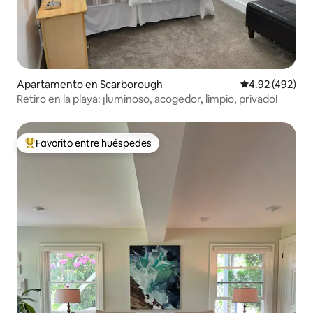
Apartamento en Scarborough
Calificación pr
4.92 (492)
Retiro en la playa: ¡luminoso, acogedor, limpio, privado!
Favorito entre huéspedes
Favorito entre huéspedes preferido