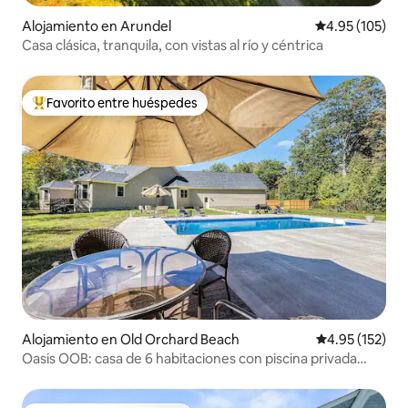
Alojamiento en Arundel
Calificación p
4.95 (105)
Casa clásica, tranquila, con vistas al río y céntrica
Favorito entre huéspedes
Favorito entre huéspedes preferido
Alojamiento en Old Orchard Beach
Calificación p
4.95 (152)
Oasis OOB: casa de 6 habitaciones con piscina privada
cerca de la playa