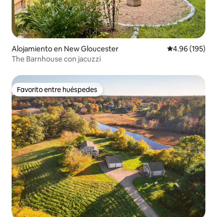
Alojamiento en New Gloucester
Calificación pr
4.96 (195)
The Barnhouse con jacuzzi
Favorito entre huéspedes
Favorito entre huéspedes