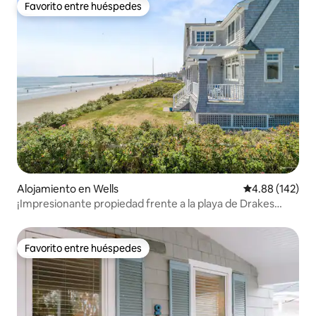
Favorito entre huéspedes
Favorito entre huéspedes
Alojamiento en Wells
Calificación pr
4.88 (142)
¡Impresionante propiedad frente a la playa de Drakes
Island!
Favorito entre huéspedes
Favorito entre huéspedes