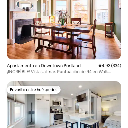
Apartamento en Downtown Portland
Calificación pr
4.93 (334)
¡INCREÍBLE! Vistas al mar. Puntuación de 94 en Walk
Score.
Favorito entre huéspedes
Favorito entre huéspedes