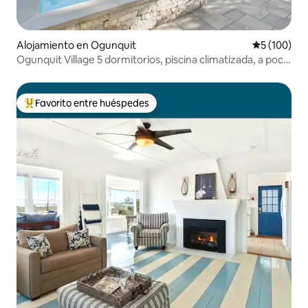
Alojamiento en Ogunquit
Calificació
5 (100)
Ogunquit Village 5 dormitorios, piscina climatizada, a poca
distancia de la playa
Favorito entre huéspedes
Favorito entre huéspedes preferido