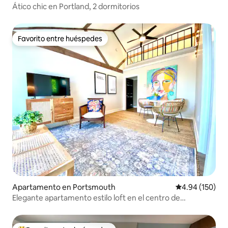
Ático chic en Portland, 2 dormitorios
Favorito entre huéspedes
Favorito entre huéspedes
Apartamento en Portsmouth
Calificación pr
4.94 (150)
Elegante apartamento estilo loft en el centro de
Portsmouth