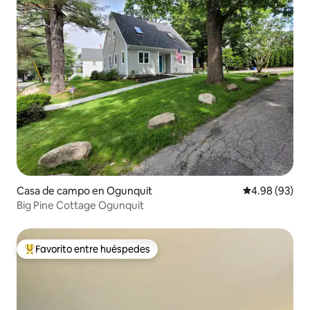
Casa de campo en Ogunquit
Calificación p
4.98 (93)
Big Pine Cottage Ogunquit
Favorito entre huéspedes
Favorito entre huéspedes preferido