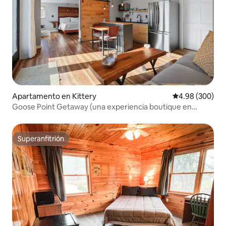
Apartamento en Kittery
Calificación pr
4.98 (300)
Goose Point Getaway (una experiencia boutique en
AirBnB)
Superanfitrión
Superanfitrión