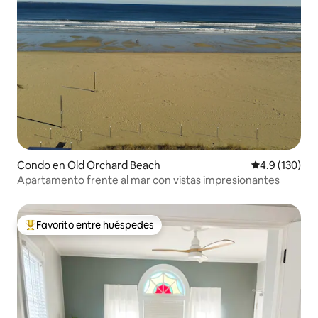
Condo en Old Orchard Beach
Calificación 
4.9 (130)
Apartamento frente al mar con vistas impresionantes
Favorito entre huéspedes
Favorito entre huéspedes preferido