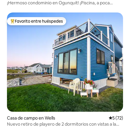
¡Hermoso condominio en Ogunquit! ¡Piscina, a poca
distancia a pie, cocina!
Favorito entre huéspedes
Favorito entre huéspedes preferido
Casa de campo en Wells
Calificaci
5 (72)
Nuevo retiro de playero de 2 dormitorios con vistas a la
maris