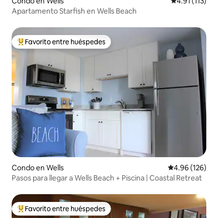
Condo en Wells
Calificación p
4.91 (113)
Apartamento Starfish en Wells Beach
Favorito entre huéspedes
Favorito entre huéspedes preferido
Condo en Wells
Calificación pr
4.96 (126)
Pasos para llegar a Wells Beach + Piscina | Coastal Retreat
Favorito entre huéspedes
Favorito entre huéspedes preferido