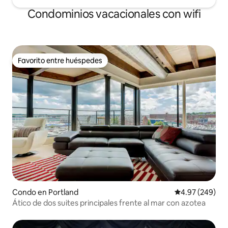
Condominios vacacionales con wifi
Favorito entre huéspedes
Favorito entre huéspedes
Condo en Portland
Calificación pr
4.97 (249)
Ático de dos suites principales frente al mar con azotea