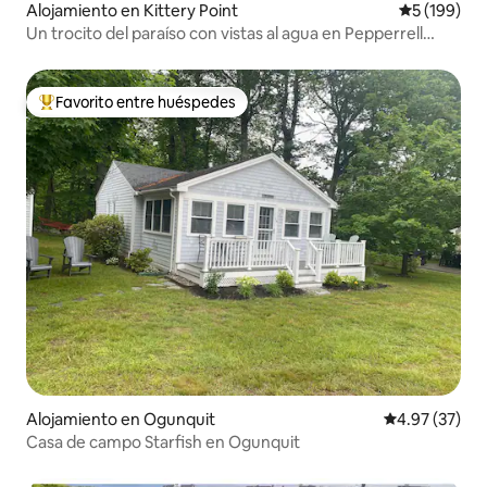
Alojamiento en Kittery Point
Calificació
5 (199)
Un trocito del paraíso con vistas al agua en Pepperrell
Cove
Favorito entre huéspedes
Favorito entre huéspedes preferido
Alojamiento en Ogunquit
Calificación 
4.97 (37)
Casa de campo Starfish en Ogunquit