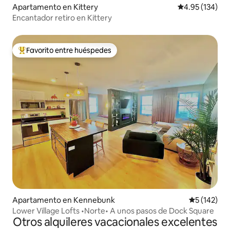
Apartamento en Kittery
Calificación p
4.95 (134)
Encantador retiro en Kittery
Favorito entre huéspedes
Favorito entre huéspedes preferido
Apartamento en Kennebunk
Calificació
5 (142)
Lower Village Lofts •Norte• A unos pasos de Dock Square
Otros alquileres vacacionales excelentes