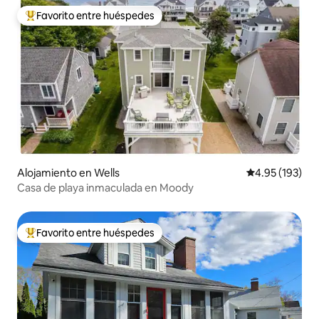
Favorito entre huéspedes
Favorito entre huéspedes preferido
Alojamiento en Wells
Calificación p
4.95 (193)
Casa de playa inmaculada en Moody
Favorito entre huéspedes
Favorito entre huéspedes preferido