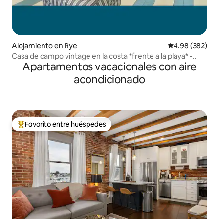
Alojamiento en Rye
Calificación pr
4.98 (382)
Casa de campo vintage en la costa *frente a la playa* -
Apartamentos vacacionales con aire
Relajación
acondicionado
Favorito entre huéspedes
Favorito entre huéspedes preferido