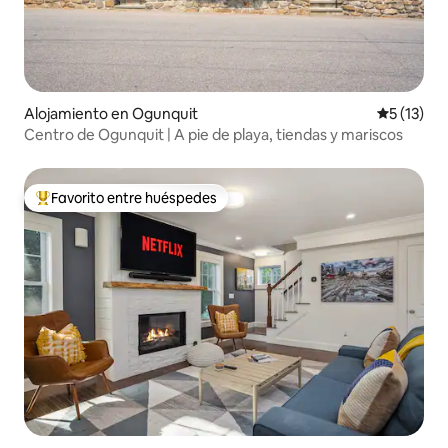
Alojamiento en Ogunquit
Calificaci
5 (13)
Centro de Ogunquit | A pie de playa, tiendas y mariscos
Favorito entre huéspedes
Favorito entre huéspedes preferido