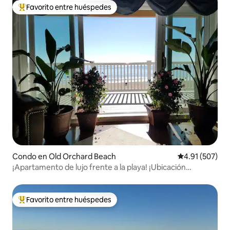
Favorito entre huéspedes
Favorito entre huéspedes preferido
Condo en Old Orchard Beach
Calificación p
4.91 (507)
¡Apartamento de lujo frente a la playa! ¡Ubicación
privilegiada!
Favorito entre huéspedes
Favorito entre huéspedes preferido