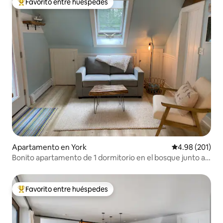
Favorito entre huéspedes
Favorito entre huéspedes preferido
Apartamento en York
Calificación pr
4.98 (201)
Bonito apartamento de 1 dormitorio en el bosque junto al
mar
Favorito entre huéspedes
Favorito entre huéspedes preferido