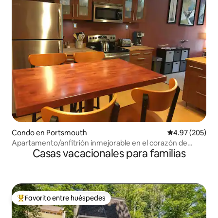
Condo en Portsmouth
Calificación pr
4.97 (205)
Apartamento/anfitrión inmejorable en el corazón de
Casas vacacionales para familias
Portsmouth
Favorito entre huéspedes
Favorito entre huéspedes preferido