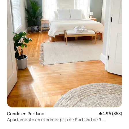
Condo en Portland
Calificación pr
4.96 (363)
Apartamento en el primer piso de Portland de 3
dormitorios y 2 baños + estacionamiento