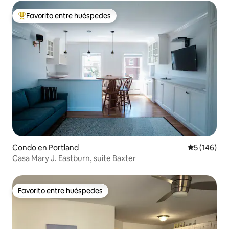
Favorito entre huéspedes
Favorito entre huéspedes preferido
Condo en Portland
Calificació
5 (146)
Casa Mary J. Eastburn, suite Baxter
Favorito entre huéspedes
Favorito entre huéspedes