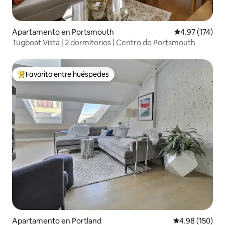
Apartamento en Portsmouth
Calificación p
4.97 (174)
Tugboat Vista | 2 dormitorios | Centro de Portsmouth
Favorito entre huéspedes
Favorito entre huéspedes preferido
Apartamento en Portland
Calificación pr
4.98 (150)