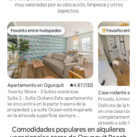
muy valoradas por su ubicación, limpieza y otros
aspectos.
Favorito entre huéspedes
Favorito entre
Favorito entre huéspedes
Favorito entre hu
Apartamento en Ogunquit
Calificación promedio: 4.87 de 5
4.87 (132)
Twenty Shore - 2 Suites oceánicas
Casa rodante en W
Suite 2 - Suite Océano Este apartamento
Privado, luminoso
se encuentra en la parte trasera de la
las playas
Disfruta de la her
propiedad. La suite Ocean está inspirada
en una casa rodant
en la atrevida superficie siempre
completamente re
cambiante de las mareas en una
privado a solo 1,5 m
combinación de paleta de colores
Comodidades populares en alquileres
Ogunquit y a poca 
aguamarina, azul marino y agua blanca.
parada de tranvía