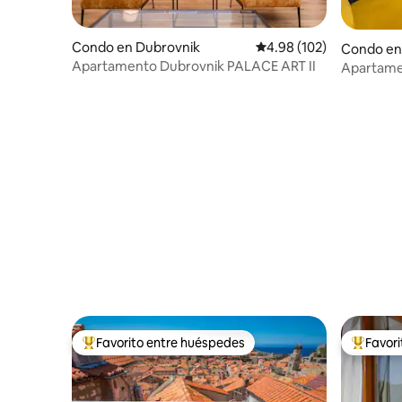
Condo en Dubrovnik
Calificación promedio: 
4.98 (102)
Condo en
Apartamento Dubrovnik PALACE ART II
Apartame
Favorito entre huéspedes
Favor
Favorito entre huéspedes preferido
Favorito