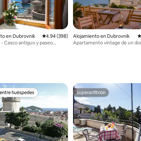
4.98 de 5, 210 reseñas
to en Dubrovnik
Calificación promedio: 4.94 de 5, 398 reseñas
4.94 (398)
Alojamiento en Dubrovnik
C
a - Casco antiguo y paseo
Apartamento vintage de un do
con vistas al mar
 entre huéspedes
Superanfitrión
 entre huéspedes
Superanfitrión