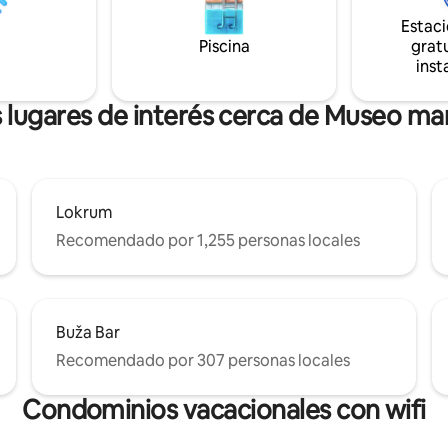
lejos de casa, estamos aquí par
era Dubrovnik debido a la
Estac
extender nuestra cálida hospita
 perfecta de este apartamento.
Piscina
gratu
asegurarnos de que tus vacaci
inst
inolvidables.
 lugares de interés cerca de Museo ma
Lokrum
Recomendado por 1,255 personas locales
Buža Bar
Recomendado por 307 personas locales
Condominios vacacionales con wifi