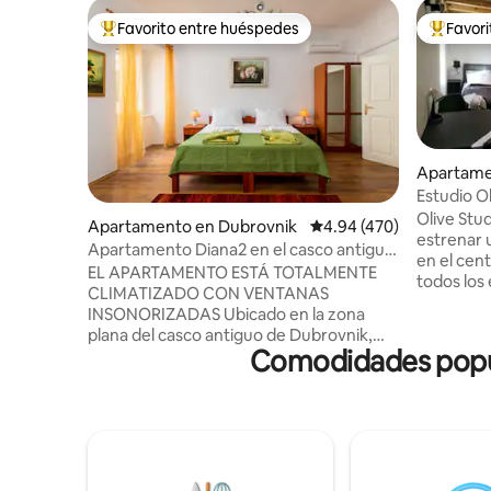
Favorito entre huéspedes
Favor
Favorito entre huéspedes preferido
Favorito
Apartame
Estudio Ol
Olive Stu
Apartamento en Dubrovnik
Calificación promedio: 
4.94 (470)
estrenar 
Apartamento Diana2 en el casco antiguo
en el cen
de Dubrovnik
EL APARTAMENTO ESTÁ TOTALMENTE
todos los 
CLIMATIZADO CON VENTANAS
atraccione
INSONORIZADAS Ubicado en la zona
Prijeko,c
plana del casco antiguo de Dubrovnik,
restauran
Comodidades popul
nuestro apartamento ofrece un acceso
escaleras,
raro y sin escaleras que conduce a la
Stradun e
casa, una comodidad excepcional en
apartamen
esta ciudad histórica. Totalmente
está tota
climatizado y con ventanas
estancia 
insonorizadas, garantiza una estancia
Tiene air
tranquila y relajante. A pocos pasos de
con conex