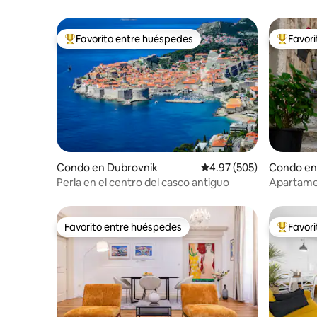
Favorito entre huéspedes
Favor
Favorito entre huéspedes preferido
Favorito
Condo en Dubrovnik
Calificación promedio: 
4.97 (505)
Condo en
Perla en el centro del casco antiguo
Apartame
Favorito entre huéspedes
Favor
Favorito entre huéspedes
Favorito