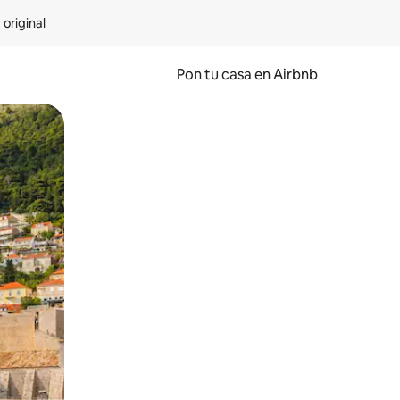
 original
Pon tu casa en Airbnb
o o desliza el dedo.