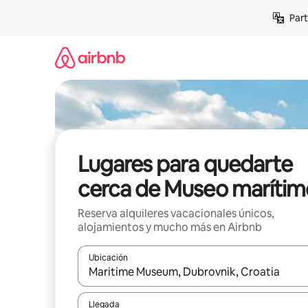
Omite
Part
el
contenido
Lugares para quedarte
cerca de Museo marítim
Reserva alquileres vacacionales únicos,
alojamientos y mucho más en Airbnb
Ubicación
Cuando los resultados estén disponibles, navega co
Llegada