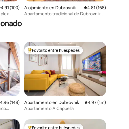
alificación promedio: 4.91 de 5, 100 reseñas
4.91 (100)
Alojamiento en Dubrovnik
Calificación promedio: 
4.81 (168)
úplex.
Apartamento tradicional de Dubrovnik
os con
«Nono»
cionado
Favorito entre huéspedes
rido
Favorito entre huéspedes preferido
alificación promedio: 4.96 de 5, 148 reseñas
4.96 (148)
Apartamento en Dubrovnik
Calificación promedio:
4.97 (151)
ico
Apartamento A Cappella
Favorito entre huéspedes