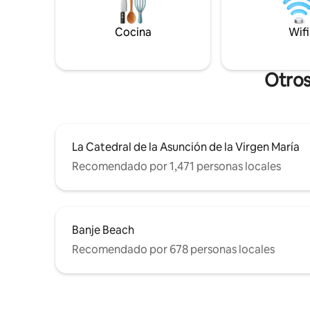
Stradun, el apartamento combina
la verdad
muebles hechos a mano con
ubicación
Cocina
Wifi
comodidades modernas. Es la base
perfecta para relajarse después de
explorar las calles históricas y los lugares
de interés de la ciudad.
Otros
La Catedral de la Asunción de la Virgen María
Recomendado por 1,471 personas locales
Banje Beach
Recomendado por 678 personas locales