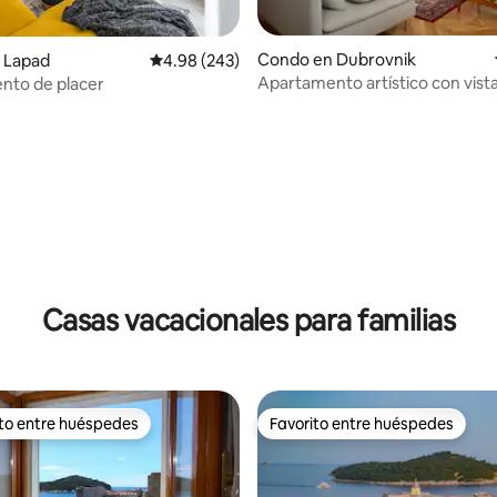
4.98 de 5, 102 reseñas
Condo en Dubrovnik
 Lapad
Calificación promedio: 4.98 de 5, 243 reseñas
4.98 (243)
Apartamento artístico con vista
nto de placer
antiguo
Casas vacacionales para familias
ito entre huéspedes
Favorito entre huéspedes
 entre huéspedes preferido
Favorito entre huéspedes