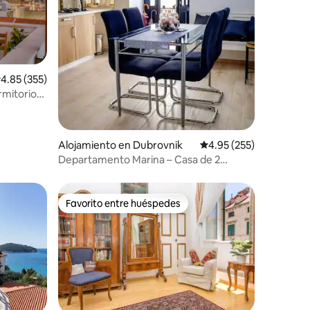
alificación promedio: 4.85 de 5, 355 reseñas
4.85 (355)
rmitorio
Alojamiento en Dubrovnik
Calificación promedio: 
4.95 (255)
Departamento Marina – Casa de 2
habitaciones en el casco antiguo
Favorito entre huéspedes
Favorito entre huéspedes