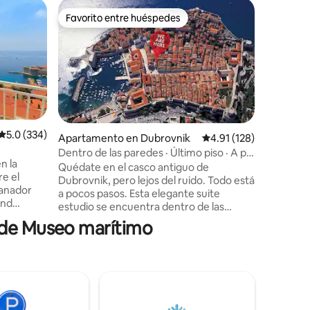
Apartame
Favorito entre huéspedes
Favor
rido
Favorito entre huéspedes
Favorit
PALACIO 
Dubrovni
El apart
completa
decorado
estrellas
en el cor
unos paso
Este pala
museos, 
Calificación promedio: 5.0 de 5, 334 reseñas
5.0 (334)
Apartamento en Dubrovnik
Calificación promedio: 
4.91 (128)
culturale
Dentro de las paredes · Último piso · A pie
como en 
n la
a todas partes
Quédate en el casco antiguo de
playas: Ba
re el
Dubrovnik, pero lejos del ruido. Todo está
apartamen
ganador
a pocos pasos. Esta elegante suite
miel, un
and
estudio se encuentra dentro de las
simpleme
nto ático
murallas medievales de Dubrovnik, justo
 de Museo marítimo
agradable
detrás de la Iglesia de San Blas, en un
uestro
hermoso edificio de piedra del siglo XVII.
ura
Diseñado para dos huéspedes, combina
estras
la comodidad de un departamento con la
 sin
sensación de una pequeña estancia
l diseño
boutique: refinado, cuidadoso y con