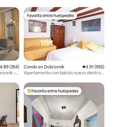
Favorito entre huéspedes
rido
Favorito entre huéspedes
alificación promedio: 4.89 de 5, 354 reseñas
4.89 (354)
Condo en Dubrovnik
Calificación promedio: 
4.91 (955)
rovnik •
Apartamento con balcón nuevo dentro
raza
de las murallas de la ciudad
Favorito entre huéspedes
rido
Favorito entre huéspedes preferido