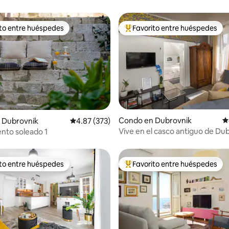
ito entre huéspedes
Favorito entre huéspedes
 entre huéspedes preferido
Favorito entre huéspedes prefe
Condo en Dubrovnik
C
4.97 de 5, 505 reseñas
 Dubrovnik
Calificación promedio: 4.87 de 5, 373 reseñas
4.87 (373)
Vive en el casco antiguo de Dub
nto soleado 1
Elegante apartamento con ter
ito entre huéspedes
Favorito entre huéspedes
 entre huéspedes preferido
Favorito entre huéspedes prefe