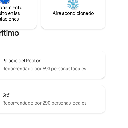
conexión local. El espacio incluye una
a
cama tamaño queen, detalles
ionamiento
lidad y
cuidadosamente seleccionados y todo lo
ito en las
Aire acondicionado
ones sean
que necesitas para una estancia cómoda.
alaciones
rítimo
Palacio del Rector
Recomendado por 693 personas locales
Srđ
Recomendado por 290 personas locales