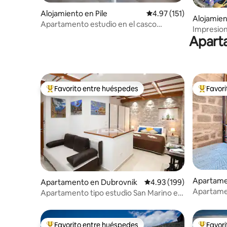
Alojamiento en Pile
Calificación promedio: 
4.97 (151)
Alojamien
Apartamento estudio en el casco
Impresion
antiguo de Dubrovnik Dolores
Aparta
apartame
Favorito entre huéspedes
Favor
Favorito entre huéspedes preferido
Favorito
Apartame
Apartamento en Dubrovnik
Calificación promedio: 
4.93 (199)
Apartame
Apartamento tipo estudio San Marino en
Dubrovnik
Favorito entre huéspedes
Favor