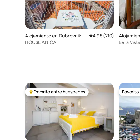
Alojamiento en Dubrovnik
Calificación promedio: 
4.98 (210)
Alojamien
HOUSE ANICA
Bella Vist
marítimo
Favorito entre huéspedes
Favorito
Favorito entre huéspedes preferido
Favorito