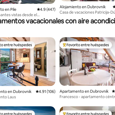
4.97 de 5, 151 reseñas
Alojamiento en Dubrovnik
C
to en Pile
Calificación promedio: 4.9 de 5, 447 reseñas
4.9 (447)
Casa de vacaciones Patricija-D
antes vistas desde el
Apartamento de tres dormitori
mentos vacacionales con aire acondi
nto Olga
balcón y vistas al mar (A6+1)
ito entre huéspedes
Favorito entre huéspedes
 entre huéspedes preferido
Favorito entre huéspedes prefe
Apartamento en Dubrovnik
C
nto en Dubrovnik
Calificación promedio: 4.91 de 5, 106 reseñas
4.91 (106)
4.93 de 5, 199 reseñas
Francesco - apartamento céntr
nto Laus
Martecchini
ito entre huéspedes
Favorito entre huéspedes