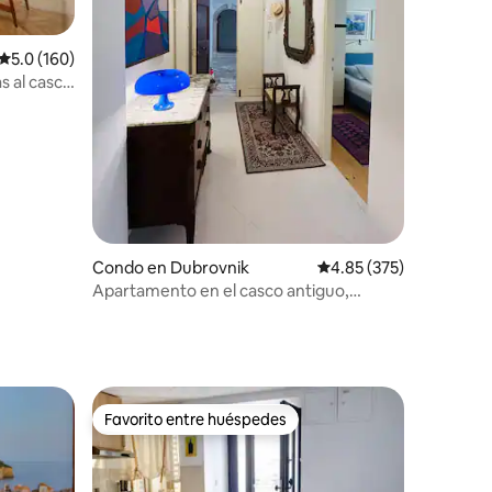
Calificación promedio: 5.0 de 5, 160 reseñas
5.0 (160)
s al casco
Condo en Dubrovnik
Calificación promedio: 
4.85 (375)
Apartamento en el casco antiguo,
excelente ubicación
Favorito entre huéspedes
Favorito entre huéspedes