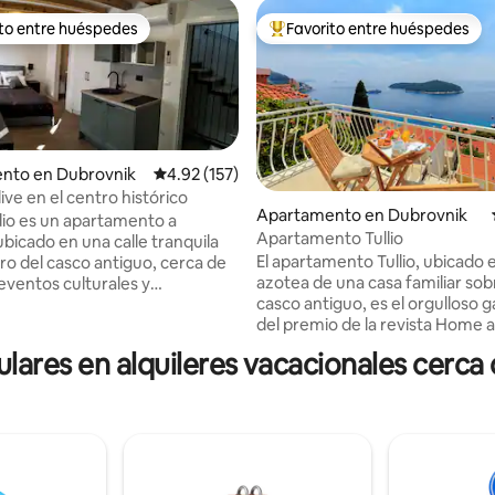
ito entre huéspedes
Favorito entre huéspedes
 entre huéspedes preferido
Favorito entre huéspedes prefe
nto en Dubrovnik
Calificación promedio: 4.92 de 5, 157 reseñas
4.92 (157)
ive en el centro histórico
Apartamento en Dubrovnik
dio es un apartamento a
4.94 de 5, 470 reseñas
Apartamento Tullio
ubicado en una calle tranquila
El apartamento Tullio, ubicado e
tro del casco antiguo, cerca de
azotea de una casa familiar sob
eventos culturales y
casco antiguo, es el orgulloso 
s turísticas. La calle
del premio de la revista Home 
onocida por sus mejores
Design como el mejor apartame
tes, está a 50
ares en alquileres vacacionales cerca
de Croacia para 2017. Estamos
mientras que la calle principal
inmensamente orgullosos de n
stá a 100 metros del
logro, ya que esta es una avent
to. Este apartamento estudio
familiar donde combinamos nu
lmente equipado para una
visiones y bengalas decorativas
cómoda para dos personas.
ninguna ayuda profesional en e
e acondicionado y está equipado
de nuestro espacio. Disfruta de tu hogar
ión WIFI. Podrás experimentar