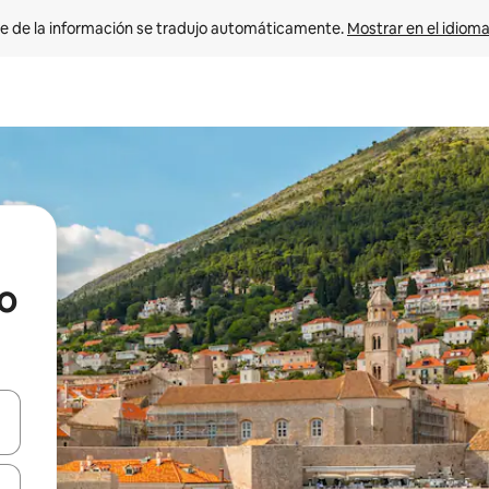
e de la información se tradujo automáticamente. 
Mostrar en el idioma
o
n las teclas de flecha hacia arriba y hacia abajo o explora con el tact