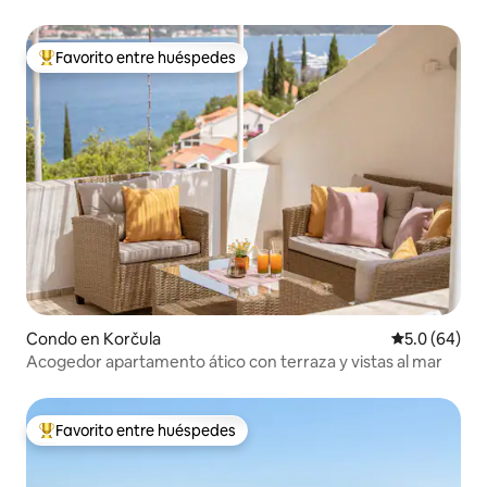
Sponga2
Favorito entre huéspedes
Favorito entre huéspedes preferido
Condo en Korčula
Calificación
5.0 (64)
Acogedor apartamento ático con terraza y vistas al mar
Favorito entre huéspedes
Favorito entre huéspedes preferido