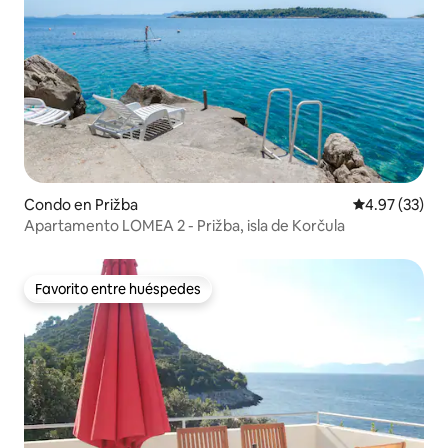
Condo en Prižba
Calificación 
4.97 (33)
Apartamento LOMEA 2 - Prižba, isla de Korčula
Favorito entre huéspedes
Favorito entre huéspedes