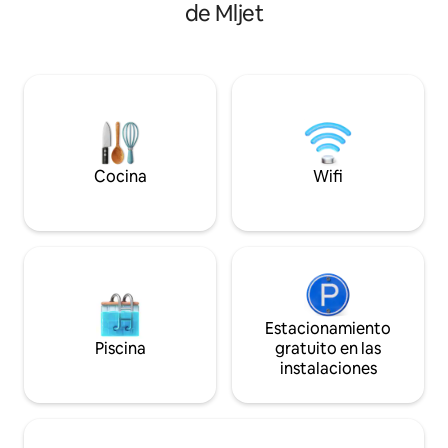
que utilizar ningún vehículo mientras te
de Mljet
apartamento tiene
hospedas con nosotros. Siempre
hermosas vistas al
tratamos de ayudar a que tu llegada y
una variedad de r
salida sean perfectas, por lo que
puedes disfrutar d
esperamos a nuestros huéspedes en un
mediterránea. Alqu
puerto de Korcula el día de la llegada. El
un paseo y disfrut
mar en la bahía está muy limpio, también
naturaleza. Los la
tiene una terraza con vistas al mar muy
del departamento
agradable. ¡Bienvenido!
Cocina
Wifi
Estacionamiento
Piscina
gratuito en las
instalaciones