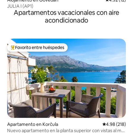
JULIA I (AP1)
Apartamentos vacacionales con aire
acondicionado
Favorito entre huéspedes
Favorito entre huéspedes preferido
Apartamento en Korčula
Calificación pr
4.98 (218)
Nuevo apartamento en la planta superior con vistas al mar