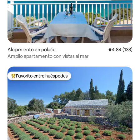
Alojamiento en polače
Calificación p
4.84 (133)
Amplio apartamento con vistas al mar
Favorito entre huéspedes
Favorito entre huéspedes preferido