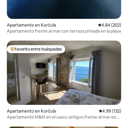
Apartamento en Korčula
Calificación pr
4.84 (202)
Apartamento frente al mar con terraza privada en la playa
Favorito entre huéspedes
Favorito entre huéspedes preferido
Apartamento en Korčula
Calificación p
4.99 (132)
Apartamento M&M en el casco antiguo frente al mar en
Korčula