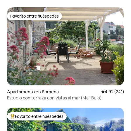
de Jimmy y Jasmine
Favorito entre huéspedes
Favorito entre huéspedes
Apartamento en Pomena
Calificación p
4.92 (241)
Estudio con terraza con vistas al mar (Mali Bulo)
Favorito entre huéspedes
Favorito entre huéspedes preferido