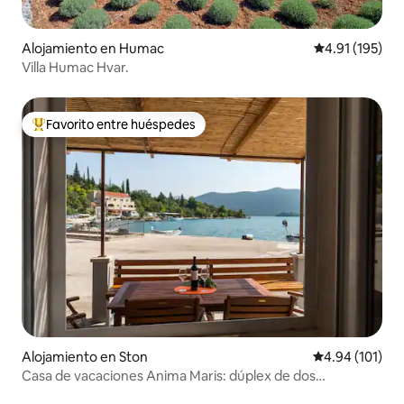
Alojamiento en Humac
Calificación p
4.91 (195)
Villa Humac Hvar.
Favorito entre huéspedes
Favorito entre huéspedes preferido
Alojamiento en Ston
Calificación p
4.94 (101)
Casa de vacaciones Anima Maris: dúplex de dos
dormitorios con terraza y vistas al mar