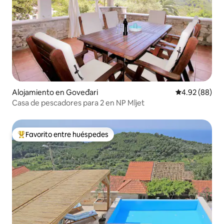
Alojamiento en Goveđari
Calificación p
4.92 (88)
Casa de pescadores para 2 en NP Mljet
Favorito entre huéspedes
Favorito entre huéspedes preferido