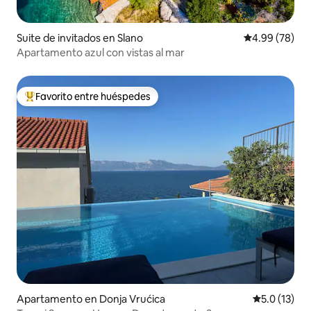
Suite de invitados en Slano
Calificación p
4.99 (78)
Apartamento azul con vistas al mar
Favorito entre huéspedes
Favorito entre huéspedes preferido
Apartamento en Donja Vrućica
Calificación
5.0 (13)