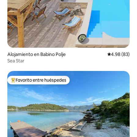
Alojamiento en Babino Polje
Calificación p
4.98 (83)
Sea Star
Favorito entre huéspedes
Favorito entre huéspedes preferido