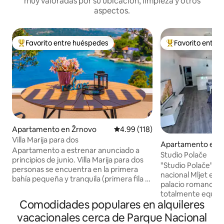
muy valoradas por su ubicación, limpieza y otros
aspectos.
Favorito entre huéspedes
Favorito entre
Favorito entre huéspedes preferido
Favorito entre hu
Apartamento en Žrnovo
Calificación promedio: 4.99 de 5
4.99 (118)
Villa Marija para dos
Apartamento en P
Apartamento a estrenar anunciado a
Studio Polače
principios de junio. Villa Marija para dos
"Studio Polače" ub
personas se encuentra en la primera
nacional Mljet en 
bahía pequeña y tranquila (primera fila al
palacio romano, a 
mar, a 30 m de distancia) cerca del casco
totalmente equip
antiguo de Korcula, por lo que la
Comodidades populares en alquileres
Cerca hay tiendas,
distancia a pie al casco antiguo de
restaurantes, bici
vacacionales cerca de Parque Nacional
Korcula es de solo 10-15 min. No tienes
scooters en alquile