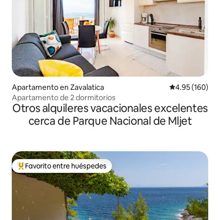
Apartamento en Zavalatica
Calificación pr
4.95 (160)
Apartamento de 2 dormitorios
Otros alquileres vacacionales excelentes
cerca de Parque Nacional de Mljet
Favorito entre huéspedes
Favorito entre huéspedes preferido