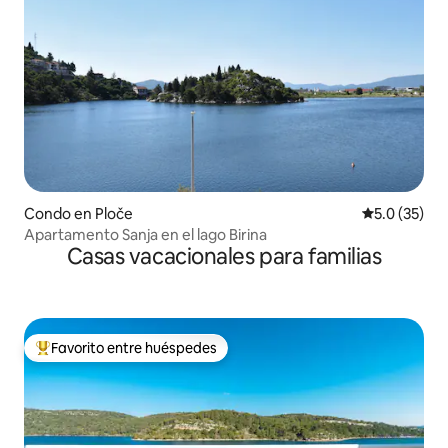
Condo en Ploče
Calificación
5.0 (35)
Apartamento Sanja en el lago Birina
Casas vacacionales para familias
Favorito entre huéspedes
Favorito entre huéspedes preferido