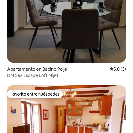
Apartamento en Babino Polje
Calificació
5.0 (3)
NM Sea Escape Loft Mljet
Favorito entre huéspedes
Favorito entre huéspedes