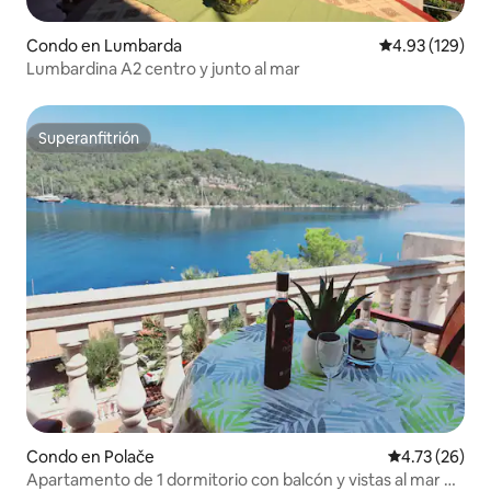
Condo en Lumbarda
Calificación p
4.93 (129)
Lumbardina A2 centro y junto al mar
Superanfitrión
Superanfitrión
Condo en Polače
Calificación 
4.73 (26)
Apartamento de 1 dormitorio con balcón y vistas al mar en