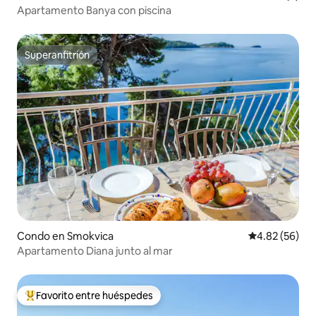
Apartamento Banya con piscina
Superanfitrión
Superanfitrión
Condo en Smokvica
Calificación p
4.82 (56)
Apartamento Diana junto al mar
Favorito entre huéspedes
Favorito entre huéspedes preferido