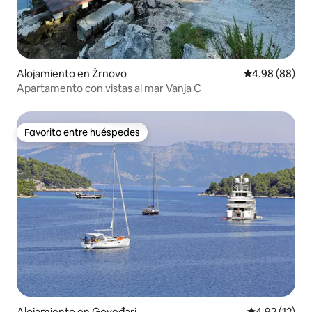
Alojamiento en Žrnovo
Calificación p
4.98 (88)
Apartamento con vistas al mar Vanja C
Favorito entre huéspedes
Favorito entre huéspedes
Alojamiento en Goveđari
Calificación 
4.92 (12)