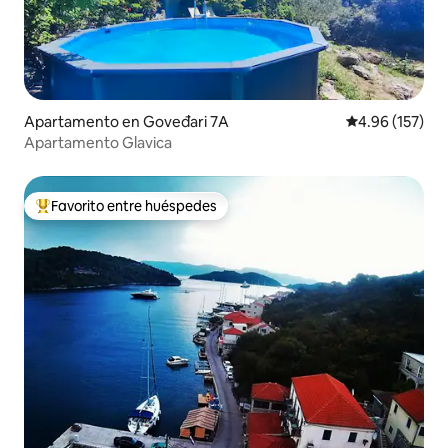
Apartamento en Goveđari 7A
Calificación p
4.96 (157)
Apartamento Glavica
Favorito entre huéspedes
Favorito entre huéspedes preferido