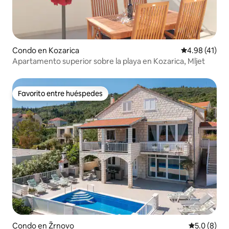
Condo en Kozarica
Calificación 
4.98 (41)
Apartamento superior sobre la playa en Kozarica, Mljet
Favorito entre huéspedes
Favorito entre huéspedes
Condo en Žrnovo
Calificació
5.0 (8)