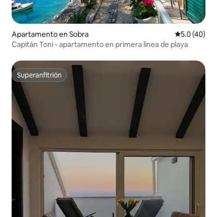
Apartamento en Sobra
Calificación
5.0 (40)
Capitán Toni - apartamento en primera línea de playa
Superanfitrión
Superanfitrión