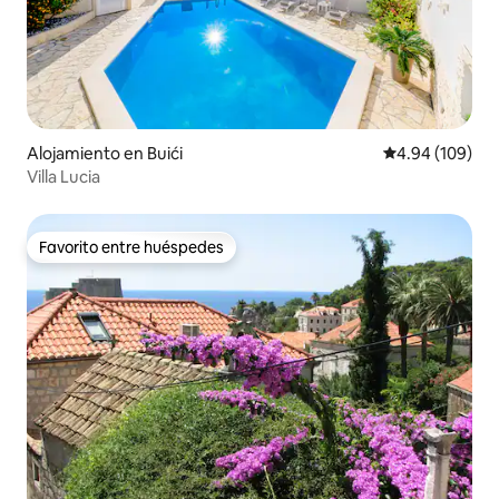
Alojamiento en Buići
Calificación pr
4.94 (109)
Villa Lucia
Favorito entre huéspedes
Favorito entre huéspedes