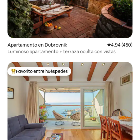
Apartamento en Dubrovnik
Calificación pr
4.94 (450)
Luminoso apartamento + terraza oculta con vistas
Favorito entre huéspedes
Favorito entre huéspedes preferido