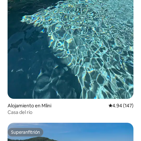
Alojamiento en Mlini
Calificación pr
4.94 (147)
Casa del río
Superanfitrión
Superanfitrión