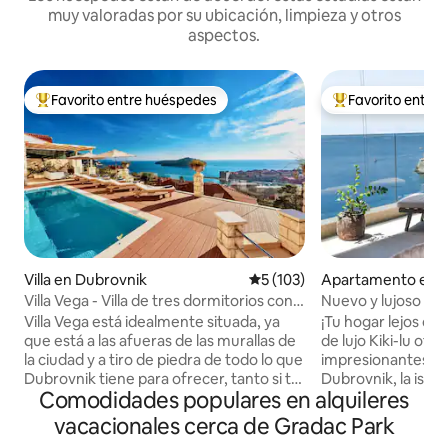
muy valoradas por su ubicación, limpieza y otros
aspectos.
Favorito entre huéspedes
Favorito entre
Favorito entre huéspedes preferido
Favorito entre hu
Villa en Dubrovnik
Calificación promedio: 5 de 5
5 (103)
Apartamento en 
Villa Vega - Villa de tres dormitorios con
Nuevo y lujoso 5* 
piscina
impresionantes - K
Villa Vega está idealmente situada, ya
¡Tu hogar lejos de
que está a las afueras de las murallas de
de lujo Kiki-lu ofr
la ciudad y a tiro de piedra de todo lo que
impresionantes de
Dubrovnik tiene para ofrecer, tanto si te
Dubrovnik, la isla
Comodidades populares en alquileres
interesa el casco antiguo histórico y sus
Adriático. 2 dormi
muchos lugares de interés como si
equipados, ambos 
vacacionales cerca de Gradac Park
quieres disfrutar del sol mediterráneo y
Kiki-lu tiene todo 