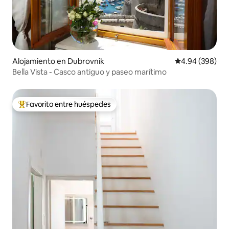
Alojamiento en Dubrovnik
Calificación pr
4.94 (398)
Bella Vista - Casco antiguo y paseo marítimo
Favorito entre huéspedes
Favorito entre huéspedes preferido