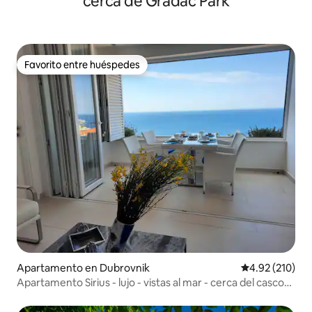
cerca de Gradac Park
Favorito entre huéspedes
Favorito entre huéspedes
Apartamento en Dubrovnik
Calificación p
4.92 (210)
Apartamento Sirius - lujo - vistas al mar - cerca del casco
antiguo