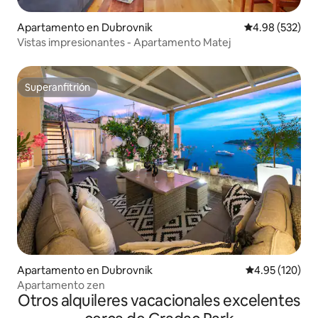
Apartamento en Dubrovnik
Calificación pr
4.98 (532)
Vistas impresionantes - Apartamento Matej
Superanfitrión
Superanfitrión
Apartamento en Dubrovnik
Calificación p
4.95 (120)
Apartamento zen
Otros alquileres vacacionales excelentes