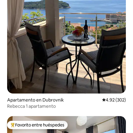
Apartamento en Dubrovnik
Calificación pr
4.92 (302)
Rebecca 1 apartamento
Favorito entre huéspedes
Favorito entre huéspedes preferido