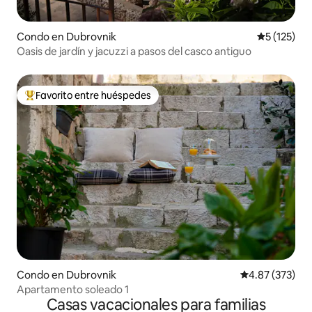
Condo en Dubrovnik
Calificació
5 (125)
Oasis de jardín y jacuzzi a pasos del casco antiguo
Favorito entre huéspedes
Favorito entre huéspedes preferido
Condo en Dubrovnik
Calificación pr
4.87 (373)
Apartamento soleado 1
Casas vacacionales para familias