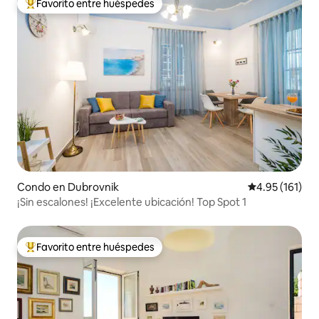
Favorito entre huéspedes
Favorito entre huéspedes preferido
Condo en Dubrovnik
Calificación p
4.95 (161)
¡Sin escalones! ¡Excelente ubicación! Top Spot 1
Favorito entre huéspedes
Favorito entre huéspedes preferido