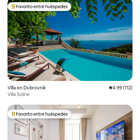
Favorito entre huéspedes
Favorito entre huéspedes preferido
Villa en Dubrovnik
Calificación p
4.99 (112)
Villa Soline
Favorito entre huéspedes
Favorito entre huéspedes preferido