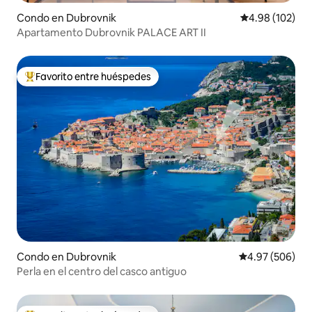
Condo en Dubrovnik
Calificación pr
4.98 (102)
Apartamento Dubrovnik PALACE ART II
Favorito entre huéspedes
Favorito entre huéspedes preferido
Condo en Dubrovnik
Calificación pr
4.97 (506)
Perla en el centro del casco antiguo