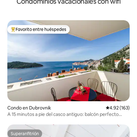
Condominios vacacionales con wifi
Favorito entre huéspedes
Favorito entre huéspedes preferido
Condo en Dubrovnik
Calificación p
4.92 (163)
A 15 minutos a pie del casco antiguo: balcón perfecto
2BDR
Superanfitrión
Superanfitrión