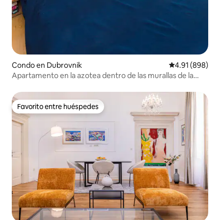
Condo en Dubrovnik
Calificación pr
4.91 (898)
Apartamento en la azotea dentro de las murallas de la
ciudad
Favorito entre huéspedes
Favorito entre huéspedes