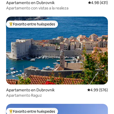
Apartamento en Dubrovnik
Calificación p
4.98 (431)
Apartamento con vistas a la realeza
Favorito entre huéspedes
Favorito entre huéspedes preferido
Apartamento en Dubrovnik
Calificación pr
4.99 (576)
Apartamento Raguz
Favorito entre huéspedes
Favorito entre huéspedes preferido