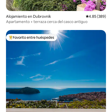
Alojamiento en Dubrovnik
Calificación pr
4.85 (389)
Apartamento + terraza cerca del casco antiguo
Favorito entre huéspedes
Favorito entre huéspedes preferido