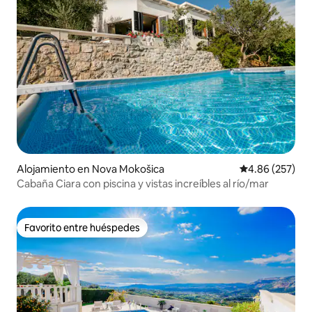
Alojamiento en Nova Mokošica
Calificación pr
4.86 (257)
Cabaña Ciara con piscina y vistas increíbles al río/mar
Favorito entre huéspedes
Favorito entre huéspedes