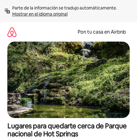
Omite
Parte de la información se tradujo automáticamente. 
el
Mostrar en el idioma original
contenido
Pon tu casa en Airbnb
Lugares para quedarte cerca de Parque
nacional de Hot Springs