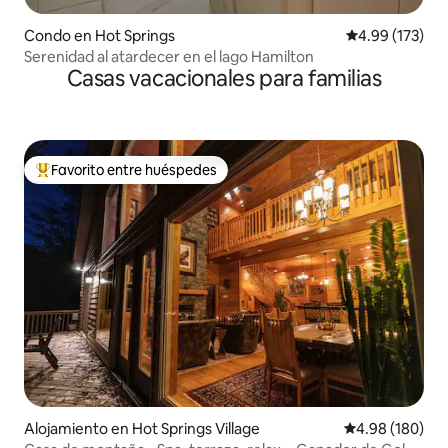
Condo en Hot Springs
Calificación p
4.99 (173)
Serenidad al atardecer en el lago Hamilton
Casas vacacionales para familias
Favorito entre huéspedes
Favorito entre huéspedes preferido
Alojamiento en Hot Springs Village
Calificación pr
4.98 (180)