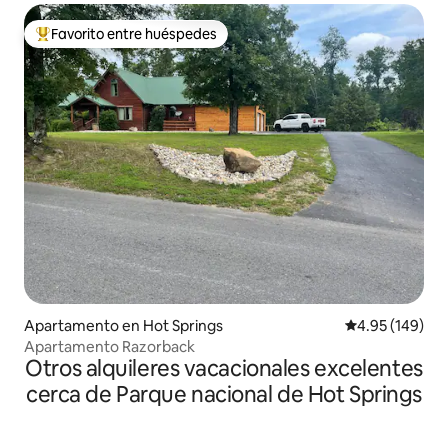
Favorito entre huéspedes
Favorito entre huéspedes preferido
Apartamento en Hot Springs
Calificación pr
4.95 (149)
Apartamento Razorback
Otros alquileres vacacionales excelentes
cerca de Parque nacional de Hot Springs