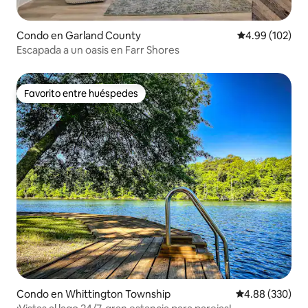
Condo en Garland County
Calificación pr
4.99 (102)
Escapada a un oasis en Farr Shores
Favorito entre huéspedes
Favorito entre huéspedes
Condo en Whittington Township
Calificación pr
4.88 (330)