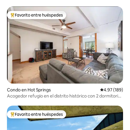
Favorito entre huéspedes
Favorito entre huéspedes preferido
Condo en Hot Springs
Calificación pr
4.97 (189)
Acogedor refugio en el distrito histórico con 2 dormitorios
y 2 baños en el centro
Favorito entre huéspedes
Favorito entre huéspedes preferido