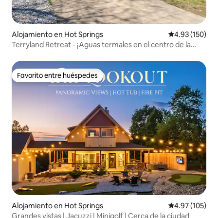
Alojamiento en Hot Springs
Calificación p
4.93 (150)
Terryland Retreat - ¡Aguas termales en el centro de la
ciudad!
Favorito entre huéspedes
Favorito entre huéspedes
Alojamiento en Hot Springs
Calificación p
4.97 (105)
Grandes vistas | Jacuzzi | Minigolf | Cerca de la ciudad