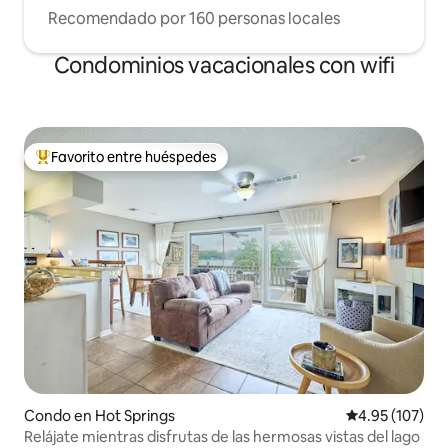
Recomendado por 160 personas locales
Condominios vacacionales con wifi
Favorito entre huéspedes
Favorito entre huéspedes preferido
Condo en Hot Springs
Calificación p
4.95 (107)
Relájate mientras disfrutas de las hermosas vistas del lago