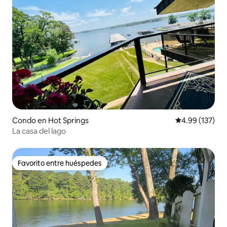
Condo en Hot Springs
Calificación p
4.99 (137)
La casa del lago
Favorito entre huéspedes
Favorito entre huéspedes