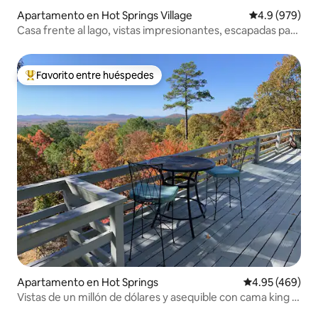
Apartamento en Hot Springs Village
Calificación p
4.9 (979)
Casa frente al lago, vistas impresionantes, escapadas para
parejas
Favorito entre huéspedes
Favorito entre huéspedes preferido
Apartamento en Hot Springs
Calificación pr
4.95 (469)
Vistas de un millón de dólares y asequible con cama king y
wifi