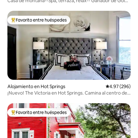
Casa de montaña--Spa, terraza, relax-- Ganador de Gold
Star
Favorito entre huéspedes
Favorito entre huéspedes preferido
Alojamiento en Hot Springs
Calificación pr
4.97 (296)
¡Nuevo! The Victoria en Hot Springs. Camina al centro de
la ciudad
Favorito entre huéspedes
Favorito entre huéspedes preferido