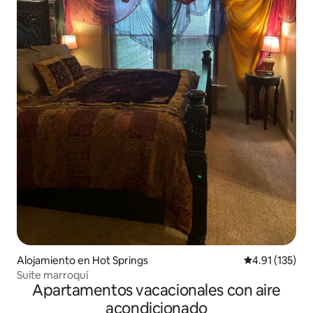
Alojamiento en Hot Springs
Calificación p
4.91 (135)
Suite marroquí
Apartamentos vacacionales con aire
acondicionado