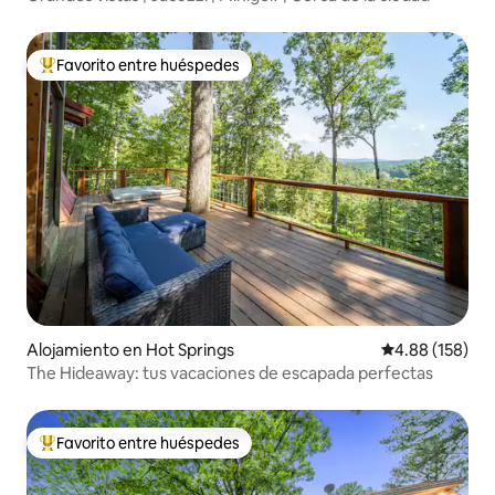
Favorito entre huéspedes
Favorito entre huéspedes preferido
Alojamiento en Hot Springs
Calificación pr
4.88 (158)
The Hideaway: tus vacaciones de escapada perfectas
Favorito entre huéspedes
Favorito entre huéspedes preferido