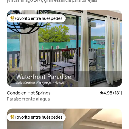
¡Vistas al lago 24/7, gran estancia para parejas!
Favorito entre huéspedes
Favorito entre huéspedes preferido
Condo en Hot Springs
Calificación p
4.98 (181)
Paraíso frente al agua
Favorito entre huéspedes
Favorito entre huéspedes preferido