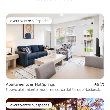
Favorito entre huéspedes
Favorito entre huéspedes
Apartamento en Hot Springs
Calificac
5 (7)
Nuevo alojamiento moderno cerca del Parque Nacional
Hot Springs
Favorito entre huéspedes
Favorito entre huéspedes