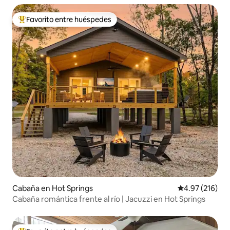
Favorito entre huéspedes
Favorito entre huéspedes preferido
Cabaña en Hot Springs
Calificación p
4.97 (216)
Cabaña romántica frente al río | Jacuzzi en Hot Springs