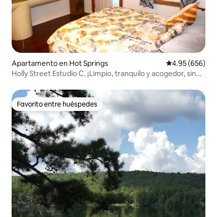
Apartamento en Hot Springs
Calificación pr
4.95 (656)
Holly Street Estudio C. ¡Limpio, tranquilo y acogedor, sin
comisiones!
Favorito entre huéspedes
Favorito entre huéspedes