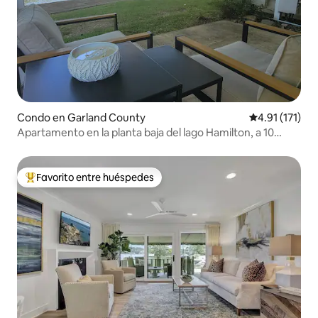
Condo en Garland County
Calificación p
4.91 (171)
Apartamento en la planta baja del lago Hamilton, a 10
pasos del lago
Favorito entre huéspedes
Favorito entre huéspedes preferido