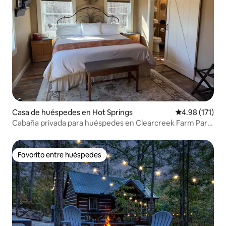
Casa de huéspedes en Hot Springs
Calificación p
4.98 (171)
Cabaña privada para huéspedes en Clearcreek Farm Para
dos
Favorito entre huéspedes
Favorito entre huéspedes