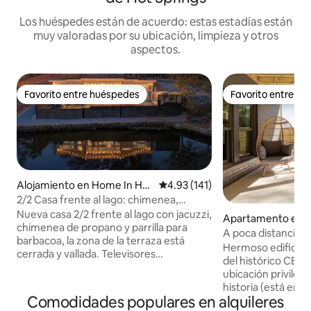
Los huéspedes están de acuerdo: estas estadías están
muy valoradas por su ubicación, limpieza y otros
aspectos.
Favorito entre huéspedes
Favorito entre h
Favorito entre huéspedes
Favorito entre h
Alojamiento en Home In Hot
Calificación promedio: 4.93 de 5
4.93 (141)
Springs
2/2 Casa frente al lago: chimenea,
jacuzzi y sala de juegos
Nueva casa 2/2 frente al lago con jacuzzi,
Apartamento en H
chimenea de propano y parrilla para
s
A poca distancia d
barbacoa, la zona de la terraza está
Edificio histórico 
Hermoso edificio 
cerrada y vallada. Televisores
del histórico CEN
inteligentes de 50 pulgadas en todas
ubicación privilegi
partes. El acceso a la sala de juegos se
historia (está en e
proporciona con el alquiler y es solo para
Comodidades populares en alquileres
Lugares Históricos)
el uso de los huéspedes de esta