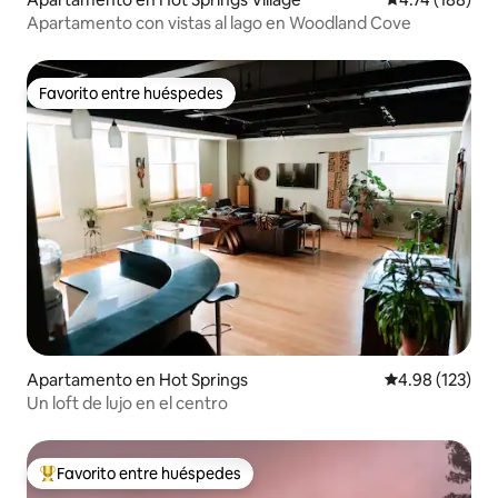
Apartamento con vistas al lago en Woodland Cove
Favorito entre huéspedes
Favorito entre huéspedes
Apartamento en Hot Springs
Calificación p
4.98 (123)
Un loft de lujo en el centro
Favorito entre huéspedes
Favorito entre huéspedes preferido