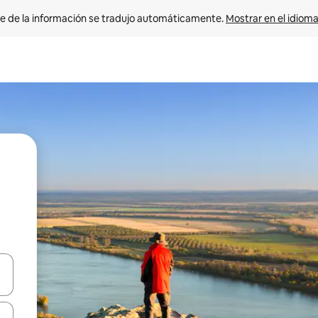
e de la información se tradujo automáticamente. 
Mostrar en el idioma
n las teclas de flecha hacia arriba y hacia abajo o explora con el tact