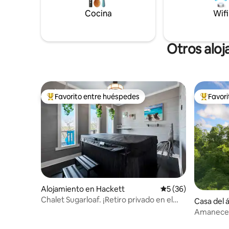
Cocina
Wifi
Otros aloj
Favorito entre huéspedes
Favor
Favorito entre huéspedes preferido
Favorito
Alojamiento en Hackett
Calificación promed
5 (36)
Chalet Sugarloaf. ¡Retiro privado en el
Casa del 
lago de montaña!
Amanecer 
• Excursio