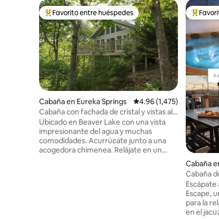
Favorito entre huéspedes
Favor
Favorito entre huéspedes preferido
Favorito
Cabaña en Eureka Springs
Calificación promedio: 4.
4.96 (1,475)
Cabaña con fachada de cristal y vistas al
lago
Ubicado en Beaver Lake con una vista
impresionante del agua y muchas
comodidades. Acurrúcate junto a una
acogedora chimenea. Relájate en un
jacuzzi para dos a la luz de las velas (no es
Cabaña en
una bañera de hidromasaje) con vista al
Cabaña de
hermoso paisaje de las montañas Ozark.
jacuzzi y 
Escápate a
Duerme en una cama tamaño king Sleep
Escape, u
Number con la parte superior acolchada
para la re
mientras contemplas las estrellas y las
en el jacu
copas de los árboles a través de los