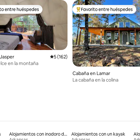
ito entre huéspedes
Favorito entre huéspedes
 entre huéspedes preferido
Favorito entre huéspedes prefe
Jasper
Calificación promedio: 5 de 5, 162 reseñas
5 (162)
lce en la montaña
io: 5 de 5, 81 reseñas
Cabaña en Lamar
La cabaña en la colina
s
Alojamientos con inodoro de altura accesible
Alojamientos con un kayak
Arkansas
Arkansas
Ar