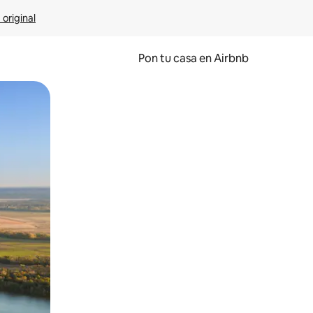
 original
Pon tu casa en Airbnb
o o desliza el dedo.