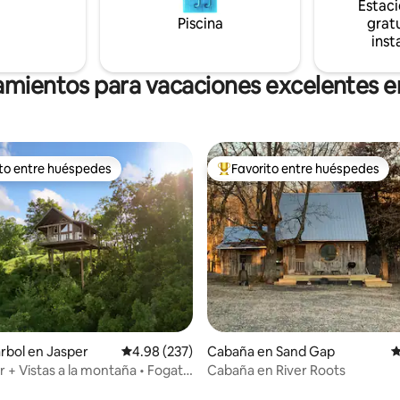
Estac
naturaleza salvaje circundante,
Piscina
gratu
una escapada excepcional dise
inst
la conexión y los momentos ino
en compañía
amientos para vacaciones excelentes 
ito entre huéspedes
Favorito entre huéspedes
 entre huéspedes preferido
Favorito entre huéspedes prefe
io: 5 de 5, 36 reseñas
árbol en Jasper
Calificación promedio: 4.98 de 5, 237 reseñas
4.98 (237)
Cabaña en Sand Gap
C
+ Vistas a la montaña • Fogata
Cabaña en River Roots
nes a Buffalo