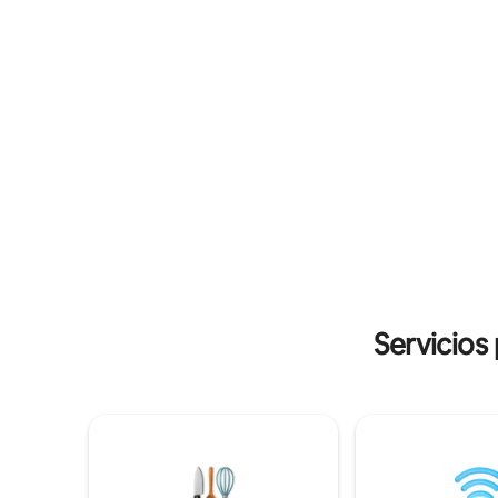
de unas i
frontones de vidrio. Disfruta de la terraza
montaña. 
con parrilla de gas y una cocina completa,
disfruta d
totalmente equipada con utensilios y
acurrúcate
suministros. Tarifa por mascotas: $75 por
televisor 
el primer perro; $25 por el segundo
refugio p
perro. Máximo 2. No se admiten gatos.
tamaño kin
cama tam
Electrodo
sistema d
para pare
y lujo: ¡t
Ozarks!
Servicios