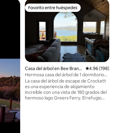
Casa del 
Favorito entre huéspedes
Favor
rido
Favorito entre huéspedes
Favorit
Casa del á
¡Escápate
pisos cer
las vista
con una 
empotra
chimenea 
totalmen
ofrece 2 
que se ac
Casa del árbol en Bee Branc
Calificación promedio: 
4.96 (198)
capacidad
h
rápido y 
Hermosa casa del árbol de 1 dormitorio
el contro
con jacuzzi y vistas
La casa del árbol de escape de Crockett
habitació
es una experiencia de alojamiento
de las at
increíble con una vista de 180 grados del
para una
hermoso lago Greers Ferry. El refugio
privado en el bosque para dos adultos
cuenta con un jacuzzi para dos personas
que te permite contemplar todo el lago.
La casa del árbol tiene una cocina
pequeña completa con estufa, horno,
microondas, comedor, chimenea y un