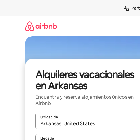
Omite
Part
el
contenido
Alquileres vacacionales
en Arkansas
Encuentra y reserva alojamientos únicos en
Airbnb
Ubicación
Cuando los resultados estén disponibles, navega co
Llegada