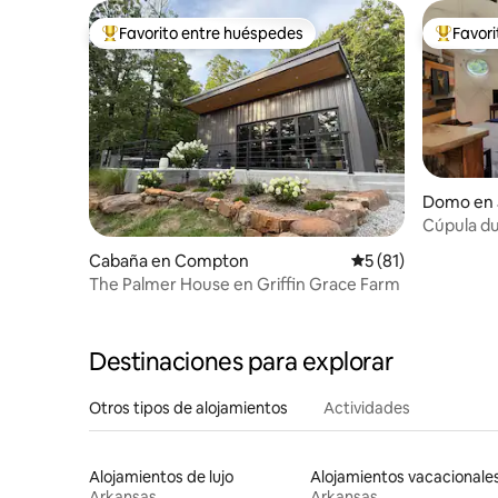
Favorito entre huéspedes
Favor
Favorito entre huéspedes preferido
Favorito
Domo en 
Cúpula du
Cabaña en Compton
Calificación promed
5 (81)
The Palmer House en Griffin Grace Farm
Destinaciones para explorar
Otros tipos de alojamientos
Actividades
Alojamientos de lujo
Alojamientos vacacionale
Arkansas
Arkansas