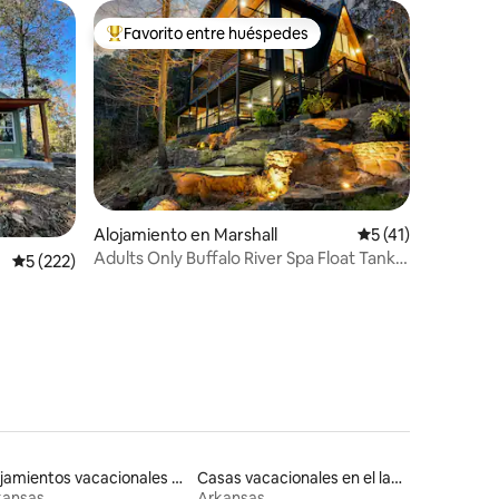
Favorito entre huéspedes
rido
Favorito entre huéspedes preferido
Alojamiento en Marshall
Calificación prome
5 (41)
Adults Only Buffalo River Spa Float Tank
Calificación promedio: 5 de 5, 222 reseñas
5 (222)
H/T Sauna
Alojamientos vacacionales que admiten mascotas
Casas vacacionales en el lago
kansas
Arkansas