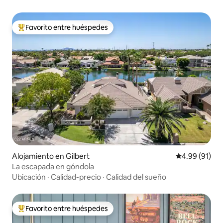
Favorito entre huéspedes
Favorito entre huéspedes preferido
Alojamiento en Gilbert
Calificación 
4.99 (91)
La escapada en góndola
Ubicación
·
Calidad-precio
·
Calidad del sueño
Favorito entre huéspedes
Favorito entre huéspedes preferido