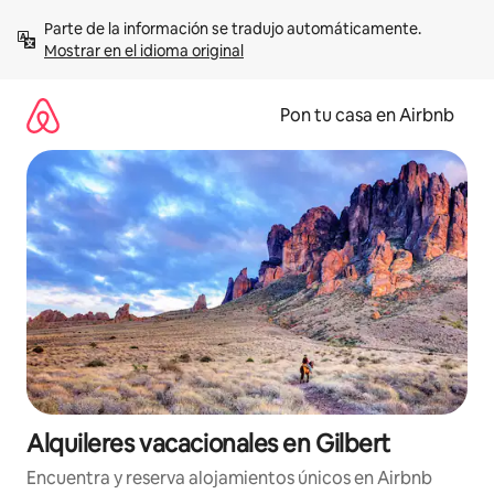
Omite
Parte de la información se tradujo automáticamente. 
el
Mostrar en el idioma original
contenido
Pon tu casa en Airbnb
Alquileres vacacionales en Gilbert
Encuentra y reserva alojamientos únicos en Airbnb