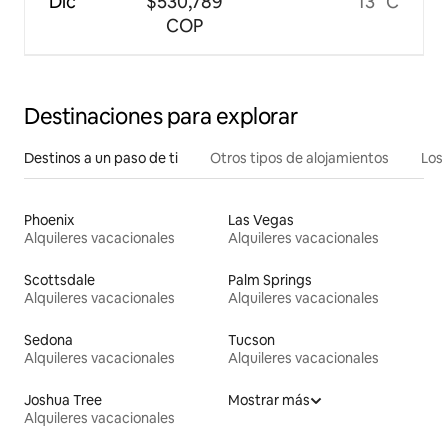
Dic
$530,789
13 °C
COP
Destinaciones para explorar
Destinos a un paso de ti
Otros tipos de alojamientos
Los 
Phoenix
Las Vegas
Alquileres vacacionales
Alquileres vacacionales
Scottsdale
Palm Springs
Alquileres vacacionales
Alquileres vacacionales
Sedona
Tucson
Alquileres vacacionales
Alquileres vacacionales
Joshua Tree
Mostrar más
Alquileres vacacionales