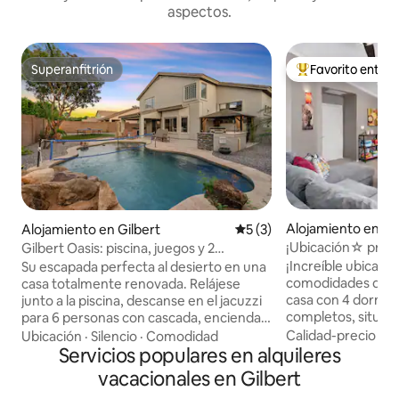
aspectos.
Superanfitrión
Favorito entre
Superanfitrión
Favorito entre hu
Alojamiento en Gi
Alojamiento en Gilbert
Calificación promedio: 5 de
5 (3)
¡Ubicación☆ privile
Gilbert Oasis: piscina, juegos y 2
hockey, desayuno
televisores enormes de 100 pulgadas
¡Increíble ubicació
Su escapada perfecta al desierto en una
comodidades de l
casa totalmente renovada. Relájese
casa con 4 dormito
junto a la piscina, descanse en el jacuzzi
completos, situa
para 6 personas con cascada, encienda
tranquila. Cerca d
la parrilla de última generación en la isla,
Calidad-precio
·
Fa
Ubicación
·
Silencio
·
Comodidad
tiendas, entreten
juegue al voleibol o disfrute del ping-
Servicios populares en alquileres
Sala de cine con pa
pong al aire libre. En el interior, cada
vacacionales en Gilbert
definición de ✔14
habitación cuenta con su propio