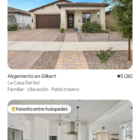
Alojamiento en Gilbert
Calificaci
5 (26)
La Casa Del Sol
Familiar
·
Ubicación
·
Patio trasero
Favorito entre huéspedes
Favorito entre huéspedes preferido