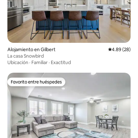
Alojamiento en Gilbert
Calificación p
4.89 (28)
La casa Snowbird
Ubicación
·
Familiar
·
Exactitud
Favorito entre huéspedes
Favorito entre huéspedes