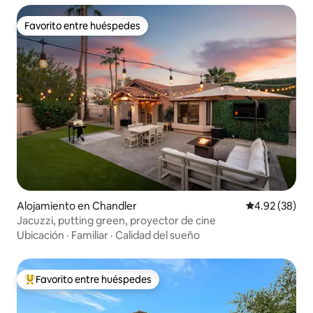
Favorito entre huéspedes
Favorito entre huéspedes
Alojamiento en Chandler
Calificación p
4.92 (38)
Jacuzzi, putting green, proyector de cine
Ubicación
·
Familiar
·
Calidad del sueño
Favorito entre huéspedes
Favorito entre huéspedes preferido