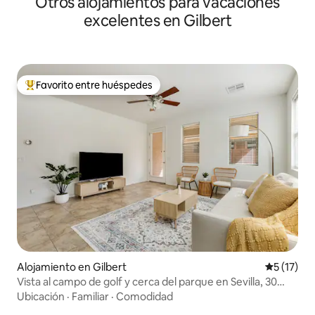
Otros alojamientos para vacaciones
excelentes en Gilbert
Favorito entre huéspedes
Favorito entre huéspedes preferido
Alojamiento en Gilbert
Calificaci
5 (17)
Vista al campo de golf y cerca del parque en Sevilla, 30
noches mín.
Ubicación
·
Familiar
·
Comodidad