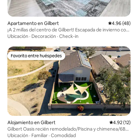
Apartamento en Gilbert
Calificación p
4.96 (48)
¡A 2 millas del centro de Gilbert! Escapada de invierno con
piscina
Ubicación
·
Decoración
·
Check-in
Favorito entre huéspedes
Favorito entre huéspedes
Alojamiento en Gilbert
Calificación 
4.92 (12)
Gilbert Oasis recién remodelado/Piscina y chimenea/6BD
3BA
Ubicación
·
Familiar
·
Comodidad