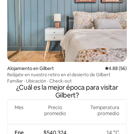
Alojamiento en Gilbert
Calificación p
4.88 (56)
Relájate en nuestro retiro en el desierto de Gilbert
Familiar
·
Ubicación
·
Check-out
¿Cuál es la mejor época para visitar
Gilbert?
Mes
Precio
Temperatura
promedio
promedio
Ene
$540,324
14 °C