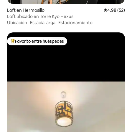
Loft en Hermosillo
Calificación p
4.98 (52)
Loft ubicado en Torre Kyo Hexus
Ubicación
·
Estadía larga
·
Estacionamiento
Favorito entre huéspedes
Favorito entre huéspedes preferido