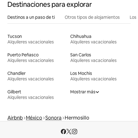
Destinaciones para explorar
Destinos a un paso de ti
Otros tipos de alojamientos
Los 
Tucson
Chihuahua
Alquileres vacacionales
Alquileres vacacionales
Puerto Peñasco
San Carlos
Alquileres vacacionales
Alquileres vacacionales
Chandler
Los Mochis
Alquileres vacacionales
Alquileres vacacionales
Gilbert
Mostrar más
Alquileres vacacionales
Airbnb
México
Sonora
Hermosillo