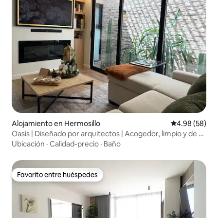
Alojamiento en Hermosillo
Calificación p
4.98 (58)
Oasis | Diseñado por arquitectos | Acogedor, limpio y de 5
estrellas
Ubicación
·
Calidad-precio
·
Baño
Favorito entre huéspedes
Favorito entre huéspedes