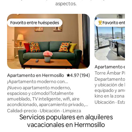
aspectos.
Favorito entre huéspedes
Favorito entre
Favorito entre huéspedes
Favorito entre hu
Apartamento en Pi
Torre Ámbar Piso 
Apartamento en Hermosillo
Calificación promedio: 4.97 de 5
4.97 (194)
Departamento de lu
¡Apartamento moderno con
y ubicación de la 
aparcamiento privado!
¡Nuevo apartamento moderno,
equipado y amuebl
espacioso y cómodo!Totalmente
kino en la zona hot
amueblado, TV inteligente, wifi, aire
muy cerca de rest
Ubicación
·
Estaci
acondicionado, aparcamiento privado,
supermercados, ho
acceso al edificio con control remoto,
Calidad-precio
·
Ubicación
·
Limpieza
comerciales. El d
intercomunicador, cámaras de
Servicios populares en alquileres
con recamara princ
seguridad, ubicado en una excelente
vacacionales en Hermosillo
panorámica, close
zona, cerca de restaurantes, bares,
completo, recama