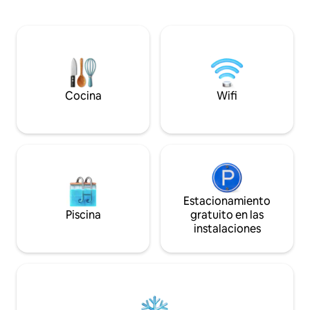
tiendas, cafeterías, bancos, hospitales,
completo compartido, co
casinos y una variedad de tiendas
con vistas espectac
tradicionales de estilo mexicano a poca
edificio cuenta co
distancia a pie. Eso hará de tu estancia
lounge y sport Bar
una buena experiencia. «Le damos la
bienvenida a personas de todos los
ámbitos de la vida».
Cocina
Wifi
Estacionamiento
Piscina
gratuito en las
instalaciones