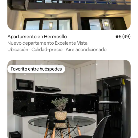
Apartamento en Hermosillo
Calificaci
5 (49)
Nuevo departamento Excelente Vista
Ubicación
·
Calidad-precio
·
Aire acondicionado
Favorito entre huéspedes
Favorito entre huéspedes