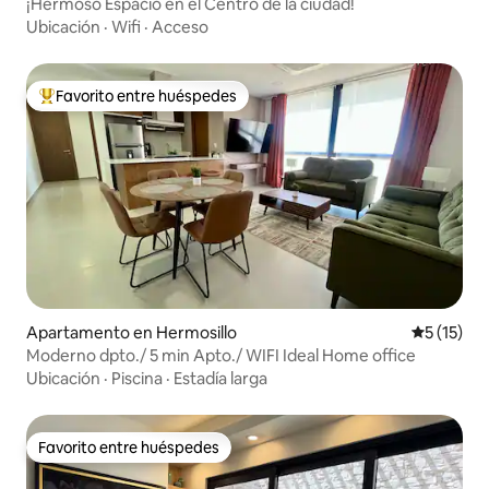
¡Hermoso Espacio en el Centro de la ciudad!
Ubicación
·
Wifi
·
Acceso
Favorito entre huéspedes
Favorito entre huéspedes preferido
Apartamento en Hermosillo
Calificaci
5 (15)
Moderno dpto./ 5 min Apto./ WIFI Ideal Home office
Ubicación
·
Piscina
·
Estadía larga
Favorito entre huéspedes
Favorito entre huéspedes