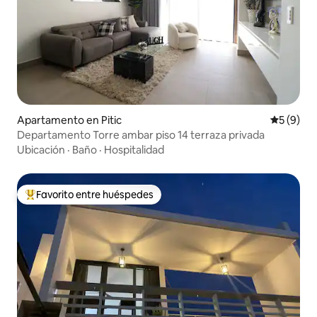
Apartamento en Pitic
Calificac
5 (9)
Departamento Torre ambar piso 14 terraza privada
Ubicación
·
Baño
·
Hospitalidad
Favorito entre huéspedes
Favorito entre huéspedes preferido