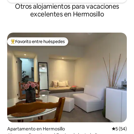
Otros alojamientos para vacaciones
excelentes en Hermosillo
Favorito entre huéspedes
Favorito entre huéspedes preferido
Apartamento en Hermosillo
Calificaci
5 (54)