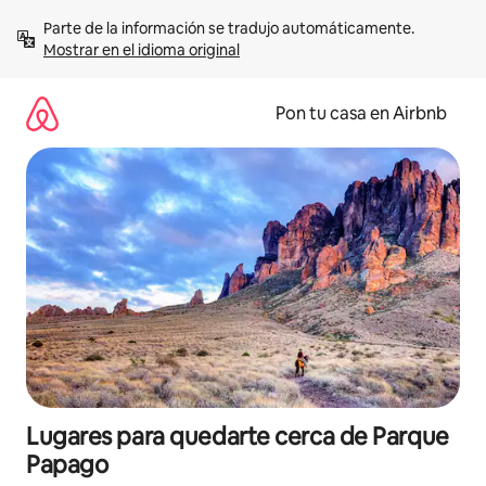
Omite
Parte de la información se tradujo automáticamente. 
el
Mostrar en el idioma original
contenido
Pon tu casa en Airbnb
Lugares para quedarte cerca de Parque
Papago