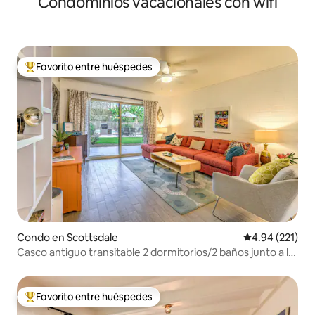
Condominios vacacionales con wifi
Favorito entre huéspedes
Favorito entre huéspedes preferido
Condo en Scottsdale
Calificación p
4.94 (221)
Casco antiguo transitable 2 dormitorios/2 baños junto a la
piscina
Favorito entre huéspedes
Favorito entre huéspedes preferido