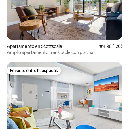
Apartamento en Scottsdale
Calificación pr
4.98 (126)
Amplio apartamento transitable con piscina
Favorito entre huéspedes
Favorito entre huéspedes