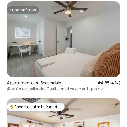
Superanfitrión
Superanfitrión
Apartamento en Scottsdale
Calificación pr
4.85 (424)
¡Recién actualizado! Casita en el casco antiguo de
Scottsdale
Favorito entre huéspedes
Favorito entre huéspedes preferido