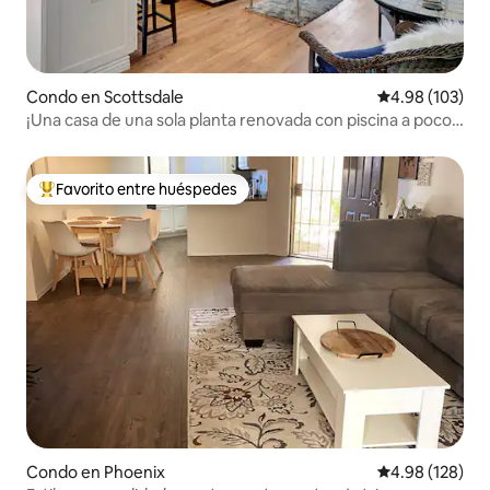
Condo en Scottsdale
Calificación pr
4.98 (103)
¡Una casa de una sola planta renovada con piscina a pocos
minutos del casco antiguo!
Favorito entre huéspedes
Favorito entre huéspedes preferido
Condo en Phoenix
Calificación pr
4.98 (128)