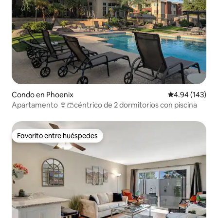
Condo en Phoenix
Calificación pr
4.94 (143)
Apartamento 👙🩳céntrico de 2 dormitorios con piscina
Favorito entre huéspedes
Favorito entre huéspedes