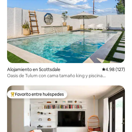
Alojamiento en Scottsdale
Calificación p
4.98 (127)
Oasis de Tulum con cama tamaño king y piscina
climatizada
Favorito entre huéspedes
Favorito entre huéspedes preferido