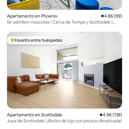
Apartamento en Phoenix
Calificación p
4.86 (99)
Se admiten mascotas | Cerca de Tempe y Scottsdale |
Gimnasio
Favorito entre huéspedes
Favorito entre huéspedes preferido
Apartamento en Scottsdale
Calificación pr
4.96 (138)
Joya de Scottsdale | ¡Retiro de lujo con piscina climatizada!