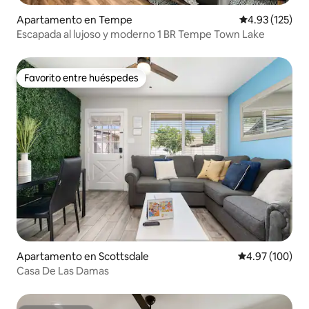
Apartamento en Tempe
Calificación p
4.93 (125)
Escapada al lujoso y moderno 1 BR Tempe Town Lake
Favorito entre huéspedes
Favorito entre huéspedes
Apartamento en Scottsdale
Calificación pr
4.97 (100)
Casa De Las Damas