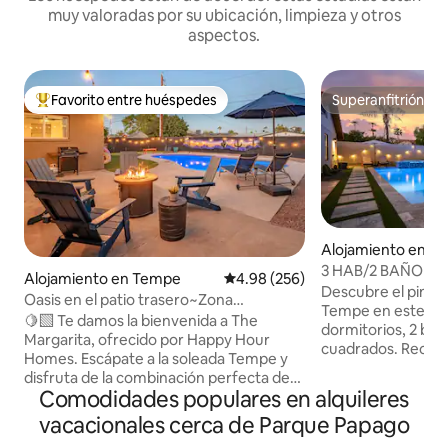
muy valoradas por su ubicación, limpieza y otros
aspectos.
Favorito entre huéspedes
Superanfitrión
Favorito entre huéspedes preferido
Superanfitrión
Alojamiento en T
3 HAB/2 BAÑO - Pis
Alojamiento en Tempe
Calificación promedio: 4.98 de 5
4.98 (256)
Jacuzzi / Billar
Descubre el pinácul
Oasis en el patio trasero~Zona
Tempe en este exq
segura~Cama tamaño king~Piscina
🍋‍🟩 Te damos la bienvenida a The
dormitorios, 2 bañ
climatizada~Golf
Margarita, ofrecido por Happy Hour
cuadrados. Recie
Homes. Escápate a la soleada Tempe y
cuenta con interi
disfruta de la combinación perfecta de
mesa de billar, tel
Comodidades populares en alquileres
relajación, golf y aventura en Arizona. Ya
de 58 pulgadas y 
sea que vengas para un evento de la
vacacionales cerca de Parque Papago
con electrodomés
ASU, una escapada de golf, el
inoxidable. En el ex