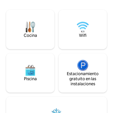
entrenamiento de primavera o unas
piscina de agua sa
vacaciones en familia, The Margarita
jacuzzi y un televi
ofrece una piscina privada climatizada y
movimiento comple
un patio trasero para relajarte a solo
su cómoda ubicaci
unos minutos del casco antiguo de
en coche del aerop
Scottsdale, Mill Avenue y muchas de las
atracciones de Te
principales atracciones del Valle. 7
fácil desde este re
minutos → ASU y el centro de Tempe 10
Cocina
Wifi
minutos → Old Town Scottsdale y
Aeropuerto PHX
Estacionamiento
Piscina
gratuito en las
instalaciones