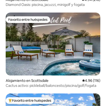
Diamond Oasis: piscina, jacuzzi, minigolf y fogata
Favorito entre huéspedes
Favorito entre huéspedes
Alojamiento en Scottsdale
Calificación p
4.96 (116)
Cactus activo: pickleball/baloncesto/piscina/golf/fogata
Favorito entre huéspedes
Favorito entre huéspedes preferido