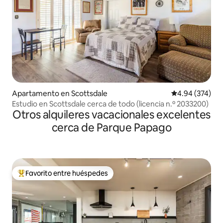
Apartamento en Scottsdale
Calificación pr
4.94 (374)
Estudio en Scottsdale cerca de todo (licencia n.º 2033200)
Otros alquileres vacacionales excelentes
cerca de Parque Papago
Favorito entre huéspedes
Favorito entre huéspedes preferido