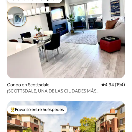
Favorito entre huéspedes
Condo en Scottsdale
Calificación pr
4.94 (194)
¡SCOTTSDALE, UNA DE LAS CIUDADES MÁS
ENTRETENIDAS!
Favorito entre huéspedes
Favorito entre huéspedes preferido