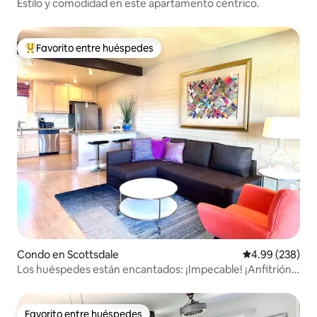
Estilo y comodidad en este apartamento céntrico.
Favorito entre huéspedes
Favorito entre huéspedes preferido
Condo en Scottsdale
Calificación pr
4.99 (238)
Los huéspedes están encantados: ¡Impecable! ¡Anfitrión
detallista y receptivo!
Favorito entre huéspedes