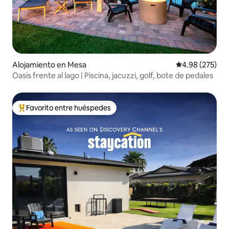
Alojamiento en Mesa
Calificación pr
4.98 (275)
Oasis frente al lago | Piscina, jacuzzi, golf, bote de pedales
Favorito entre huéspedes
Favorito entre huéspedes preferido