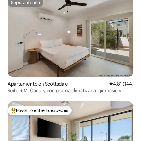
Superanfitrión
Superanfitrión
Apartamento en Scottsdale
Calificación p
4.81 (144)
Suite R.M. Canary con piscina climatizada, gimnasio y
jacuzzi
Favorito entre huéspedes
Favorito entre huéspedes preferido