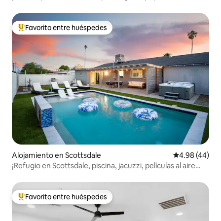
Favorito entre huéspedes
Favorito entre huéspedes preferido
Alojamiento en Scottsdale
Calificación p
4.98 (44)
¡Refugio en Scottsdale, piscina, jacuzzi, películas al aire
libre!
Favorito entre huéspedes
Favorito entre huéspedes preferido