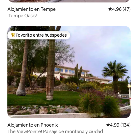
Alojamiento en Tempe
Calificación 
4.96 (47)
¡Tempe Oasis!
Favorito entre huéspedes
Favorito entre huéspedes preferido
Alojamiento en Phoenix
Calificación pr
4.99 (134)
The ViewPointe! Paisaje de montaña y ciudad