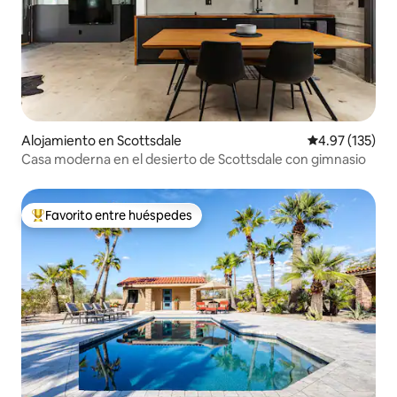
Alojamiento en Scottsdale
Calificación p
4.97 (135)
Casa moderna en el desierto de Scottsdale con gimnasio
Favorito entre huéspedes
Favorito entre huéspedes preferido