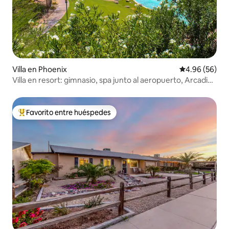
Villa en Phoenix
Calificación p
4.96 (56)
Villa en resort: gimnasio, spa junto al aeropuerto, Arcadia,
Tempe
Favorito entre huéspedes
Favorito entre huéspedes preferido