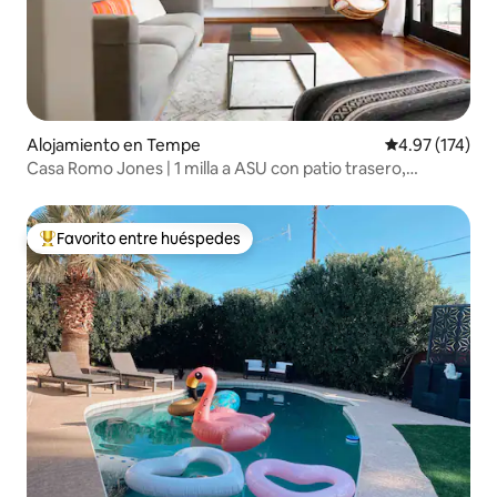
Alojamiento en Tempe
Calificación p
4.97 (174)
Casa Romo Jones | 1 milla a ASU con patio trasero,
bicicletas
Favorito entre huéspedes
Favorito entre huéspedes preferido