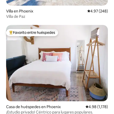
Villa en Phoenix
Calificación pr
4.97 (248)
Villa de Paz
Favorito entre huéspedes
Favorito entre huéspedes preferido
Casa de huéspedes en Phoenix
Calificación pro
4.98 (1,178)
¡Estudio privado! Céntrico para lugares populares.