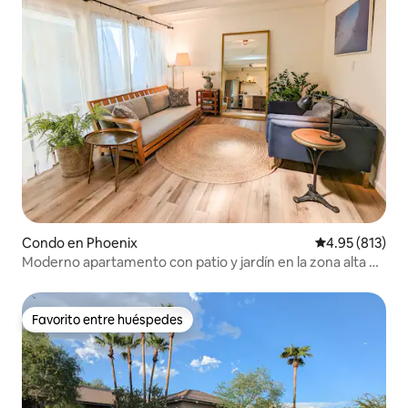
Condo en Phoenix
Calificación p
4.95 (813)
Moderno apartamento con patio y jardín en la zona alta de
Phoenix
Favorito entre huéspedes
Favorito entre huéspedes