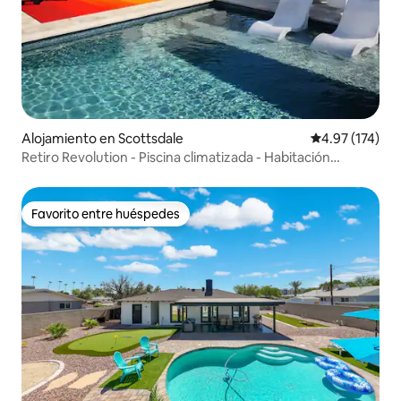
Alojamiento en Scottsdale
Calificación p
4.97 (174)
Retiro Revolution - Piscina climatizada - Habitación
secreta
Favorito entre huéspedes
Favorito entre huéspedes