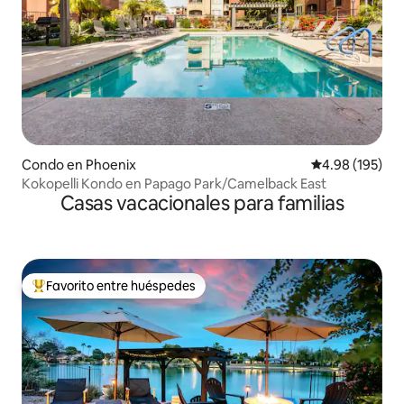
Condo en Phoenix
Calificación pr
4.98 (195)
Kokopelli Kondo en Papago Park/Camelback East
Casas vacacionales para familias
Favorito entre huéspedes
Favorito entre huéspedes preferido