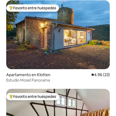
Favorito entre huéspedes
Favorito entre huéspedes preferido
Apartamento en Klotten
Calificación p
4.96 (23)
Estudio Mosel Panorama
Favorito entre huéspedes
Favorito entre huéspedes preferido