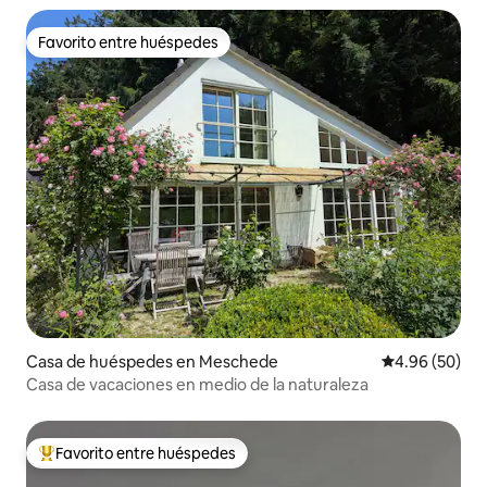
Favorito entre huéspedes
Favorito entre huéspedes
Casa de huéspedes en Meschede
Calificación p
4.96 (50)
Casa de vacaciones en medio de la naturaleza
Favorito entre huéspedes
Favorito entre huéspedes preferido