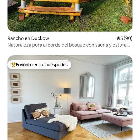
Rancho en Duckow
Calificaci
5 (90)
Naturaleza pura al borde del bosque con sauna y estufa
de leña
Favorito entre huéspedes
Favorito entre huéspedes preferido