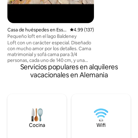
chimenea. En los m
de un baño en la pi
cristalino (también
de paddle surf y k
observar las estrel
Casa de huéspedes en Esse
Calificación promedio: 4.99 de 5
4.99 (137)
n
Pequeño loft en el lago Baldeney
Loft con un carácter especial. Diseñado
con mucho amor por los detalles. Cama
matrimonial y sofá cama para 3/4
personas, cada uno de 140 cm, y una
Servicios populares en alquileres
cama individual plegable, así como un
cubo para dormir, Amplio
vacacionales en Alemania
baño/bañera/ducha. Espacio abierto con
cocina equipada. Áreas privadas al aire
libre con mesa / sofá / tumbonas,
pequeño estanque. A pesar de
compartir la propiedad con la casa
principal, hay total independencia y
privacidad. Un refugio perfecto para los
amantes de la naturaleza al borde del
bosque. A 8 minutos del lago Baldeney.
Cocina
Wifi
Transporte público (5 minutos al
autobús/145, 14 minutos al tren S-6)