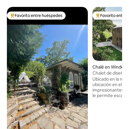
Favorito entre huéspedes
Favorito entre
Favorito entre huéspedes preferido
Favorito entre hu
Chalé en Windebr
Chalet de diseño co
sauna, chimenea y
Ubicado en la natur
ubicación en el b
impresionantes vist
le permite escapar 
Puede pasear por e
disfrutar de un pa
nuestras bicicleta
haga frío, caliénte
piscina climatiza
con una copa de vin