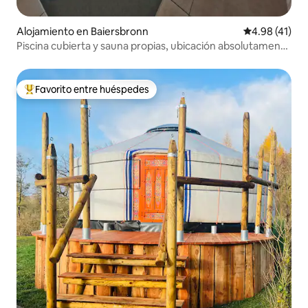
Alojamiento en Baiersbronn
Calificación 
4.98 (41)
Piscina cubierta y sauna propias, ubicación absolutamente
tranquila
Favorito entre huéspedes
Favorito entre huéspedes preferido