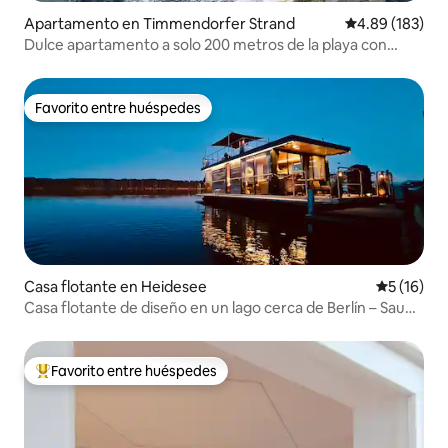
Apartamento en Timmendorfer Strand
Calificación pr
4.89 (183)
Dulce apartamento a solo 200 metros de la playa con
terraza en la azotea
Favorito entre huéspedes
Favorito entre huéspedes
Casa flotante en Heidesee
Calificaci
5 (16)
Casa flotante de diseño en un lago cerca de Berlín – Sauna
y chimenea
Favorito entre huéspedes
Favorito entre huéspedes preferido