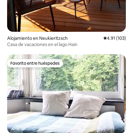
Alojamiento en Neukieritzsch
Calificación p
4.91 (103)
Casa de vacaciones en el lago Hain
Favorito entre huéspedes
Favorito entre huéspedes