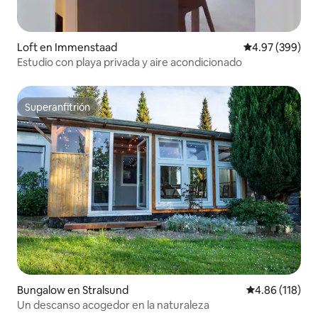
Loft en Immenstaad
Calificación pr
4.97 (399)
Estudio con playa privada y aire acondicionado
Superanfitrión
Superanfitrión
Bungalow en Stralsund
Calificación p
4.86 (118)
Un descanso acogedor en la naturaleza