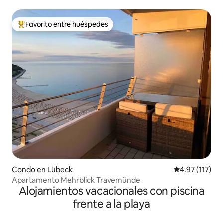
del mar
Favorito entre huéspedes
Favorito entre huéspedes preferido
Condo en Lübeck
Calificación p
4.97 (117)
Apartamento Mehrblick Travemünde
Alojamientos vacacionales con piscina
frente a la playa