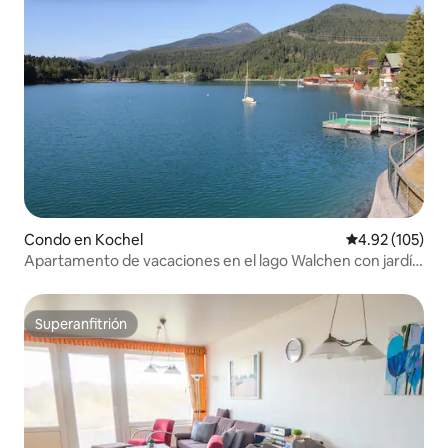
Condo en Kochel
Calificación p
4.92 (105)
Apartamento de vacaciones en el lago Walchen con jardín
junto al lago
Superanfitrión
Superanfitrión