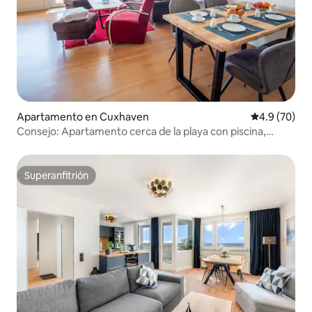
Apartamento en Cuxhaven
Calificación
4.9 (70)
Consejo: Apartamento cerca de la playa con piscina,
sauna y silla de playa
Superanfitrión
Superanfitrión