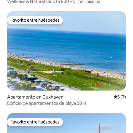
Wellness & Naturstrand (a 800 m), incl. piscina
Favorito entre huéspedes
Favorito entre huéspedes
Apartamento en Cuxhaven
Calificac
5 (7)
Edificio de apartamentos de playa SB14
Favorito entre huéspedes
Favorito entre huéspedes