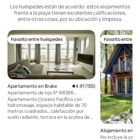
Los huéspedes están de acuerdo: estos alojamientos
frente a la playa tienen excelentes calificaciones,
entre otras cosas, por su ubicación y limpieza.
Favorito entre huéspedes
Favorito entre h
Favorito entre huéspedes
Favorito entre h
Apartamento en Brake
Calificación promedio: 4.91 de 5
4.91 (155)
Apartamento de lujo 5* WESER
WELLNESS WHIRLPOOL
Apartamento Océano Pacífico con
hidromasaje, espacio habitable de 70
metros cuadrados., calefacción por
suelo radiante, terraza en la azotea de
25 metros cuadrados, dormitorio con
cómoda cama de somier, baño con
Alojamiento en Kl
ducha accesible de 2 metros cuadrados
No incluye la casa