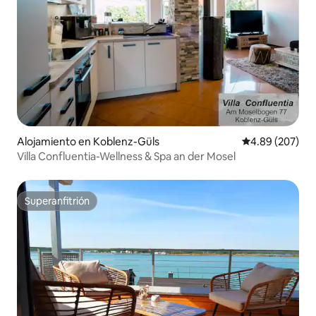
Alojamiento en Koblenz-Güls
Calificación pr
4.89 (207)
Villa Confluentia-Wellness & Spa an der Mosel
Superanfitrión
Superanfitrión