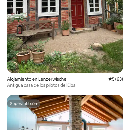
Alojamiento en Lenzerwische
Calificaci
5 (63)
Antigua casa de los pilotos del Elba
Superanfitrión
Superanfitrión