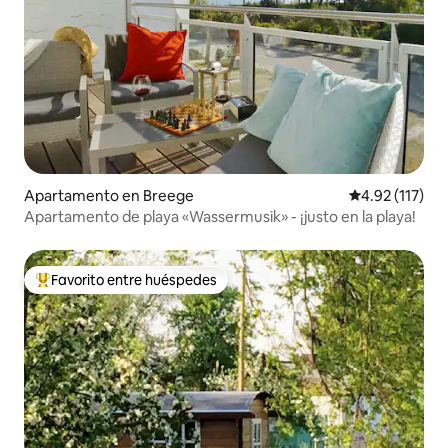
Apartamento en Breege
Calificación p
4.92 (117)
Apartamento de playa «Wassermusik» - ¡justo en la playa!
Favorito entre huéspedes
Favorito entre huéspedes preferido