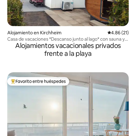
Alojamiento en Kirchheim
Calificación 
4.86 (21)
Casa de vacaciones *Descanso junto al lago* con sauna y
Alojamientos vacacionales privados
jacuzzi
frente a la playa
Favorito entre huéspedes
Favorito entre huéspedes preferido