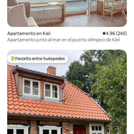
Apartamento en Kiel
Calificación pr
4.96 (240)
Apartamento junto al mar en el puerto olímpico de Kiel
Favorito entre huéspedes
Favorito entre huéspedes preferido