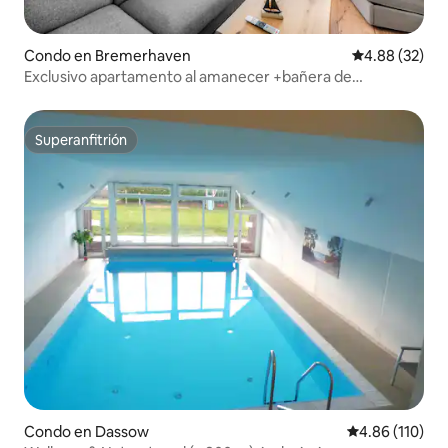
Condo en Bremerhaven
Calificación p
4.88 (32)
Exclusivo apartamento al amanecer +bañera de
hidromasaje+piscina+sauna
Superanfitrión
Superanfitrión
Condo en Dassow
Calificación p
4.86 (110)