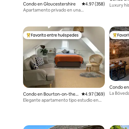
Condo en Gloucestershire
Calificación promedio: 
4.97 (358)
Luxury his
Apartamento privado en una
& gdn
impresionante casa histórica
Favorito entre huéspedes
Favor
Favorito entre huéspedes preferido
Favorito
Condo en 
La Bóved
Condo en Bourton-on-the-
Calificación promedio: 
4.97 (369)
Water
Elegante apartamento tipo estudio en
Bourton on the Water