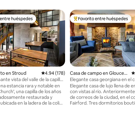
 entre huéspedes
Favorito entre huéspedes
 entre huéspedes
Favorito entre huéspedes prefe
4.97 de 5, 484 reseñas
to en Stroud
Calificación promedio: 4.94 de 5, 178 reseñas
4.94 (178)
Casa de campo en Gloucest
C
ershire
nte vista del valle de la capilla
Elegante casa georgiana en el 
a de Cotswolds
Cotswold
una estancia rara y notable en
Elegante casa de lujo llena de 
hurch‘, una capilla de los años
con vistas al río. Anteriormente la oficina
dadosamente restaurada y
de correos de la ciudad, en el 
bicada en la ladera de la colina
Fairford. Tres dormitorios boutique de
ico pueblo de los Cotswolds de
lujo, uno con baño principal en s
encantadora
Cocina grande totalmente equ
 combina carácter atemporal y
amplia sala de estar con gran 
de época con un ambiente
Bonito jardín amurallado de pie
ráneo relajante. Una escapada
Estamos al lado de una encant