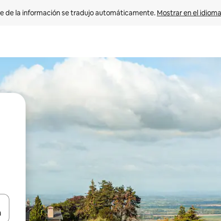
e de la información se tradujo automáticamente. 
Mostrar en el idioma
n las teclas de flecha hacia arriba y hacia abajo o explora con el tact