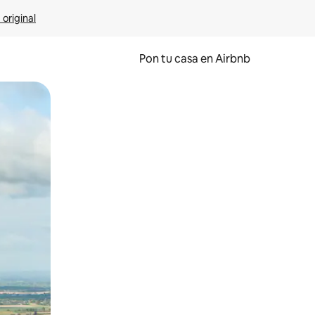
 original
Pon tu casa en Airbnb
o o desliza el dedo.