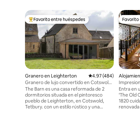
Favorito entre huéspedes
Favorito
Favorito entre huéspedes preferido
Favorito
Granero en Leighterton
Calificación promedio: 
4.97 (484)
Alojamien
Granero de lujo convertido en Cotswolds
Impresiona
con sauna/spa
restaurad
The Barn es una casa reformada de 2
Entra en 
dormitorios situada en el pintoresco
‘The Old C
pueblo de Leighterton, en Cotswold,
1820 cui
Tetbury. con un estilo rústico y una
renovada u
nueva sala de spa. El granero cuenta con
en el idíl
dos dormitorios grandes, ambos con
Sheepscombe. Esta 
baño en suite con ducha, y uno de ellos
propiedad
con bañera independiente. Cada
encanto 
dormitorio cuenta con una cama king y
contempo