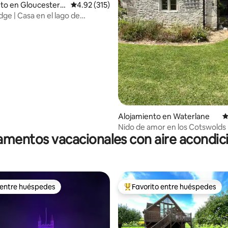
to en Gloucesters
Calificación promedio: 4.92 de 5, 315 reseñas
4.92 (315)
ge | Casa en el lago de
con bañera de hidromasaje y
4.93 de 5, 143 reseñas
Alojamiento en Waterlane
C
Nido de amor en los Cotswolds
mentos vacacionales con aire acondi
 entre huéspedes
Favorito entre huéspedes
 entre huéspedes
Favorito entre huéspedes prefe