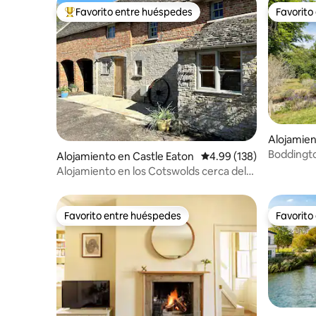
Favorito entre huéspedes
Favorito
Favorito entre huéspedes preferido
Favorito
Alojamie
Boddingto
Alojamiento en Castle Eaton
Calificación promedio: 
4.99 (138)
Alojamiento en los Cotswolds cerca del
Támesis
Favorito entre huéspedes
Favorito
Favorito entre huéspedes
Favorito