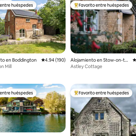
 entre huéspedes
Favorito entre huéspedes
 entre huéspedes
Favorito entre huéspedes prefe
nto en Boddington
Calificación promedio: 4.94 de 5, 190 reseñas
4.94 (190)
Alojamiento en Stow-on-the
C
-Wold
n Mill
Astley Cottage
4.99 de 5, 138 reseñas
 entre huéspedes
Favorito entre huéspedes
 entre huéspedes
Favorito entre huéspedes prefe