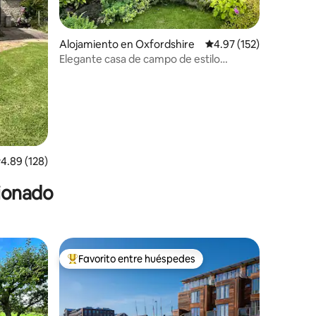
Alojamiento en Oxfordshire
Calificación promedio: 
4.97 (152)
Elegante casa de campo de estilo
Regency cerca de Cotswolds y Ridgeway
alificación promedio: 4.89 de 5, 128 reseñas
4.89 (128)
cionado
Favorito entre huéspedes
rido
Favorito entre huéspedes preferido