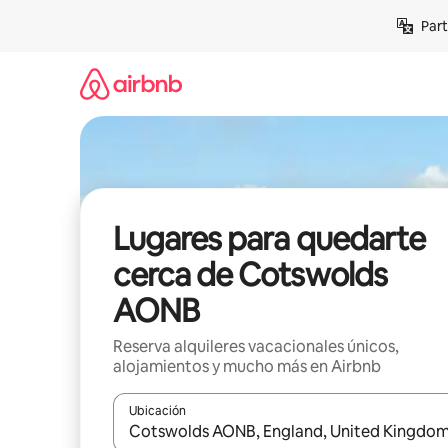
Omite
Part
el
contenido
Lugares para quedarte
cerca de Cotswolds
AONB
Reserva alquileres vacacionales únicos,
alojamientos y mucho más en Airbnb
Ubicación
Cuando los resultados estén disponibles, navega co