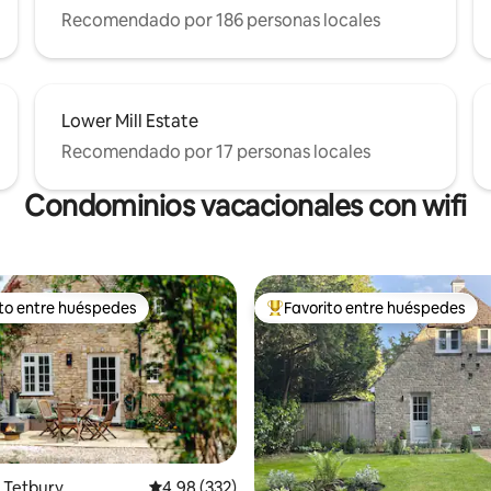
Recomendado por 186 personas locales
Lower Mill Estate
Recomendado por 17 personas locales
Condominios vacacionales con wifi
ito entre huéspedes
Favorito entre huéspedes
 entre huéspedes preferido
Favorito entre huéspedes prefe
 Tetbury
Calificación promedio: 4.98 de 5, 332 reseñas
4.98 (332)