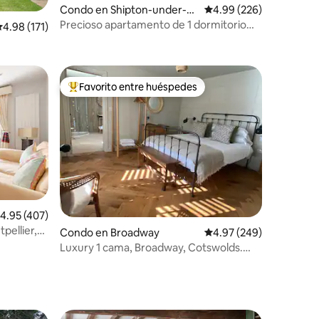
Condo en Shipton-under-W
Calificación promedio: 
4.99 (226)
ychwood
Precioso apartamento de 1 dormitorio
alificación promedio: 4.98 de 5, 171 reseñas
4.98 (171)
con aparcamiento asignado.
Favorito entre huéspedes
Favorito entre huéspedes preferido
alificación promedio: 4.95 de 5, 407 reseñas
4.95 (407)
pellier,
Condo en Broadway
Calificación promedio: 
4.97 (249)
pacidad
Luxury 1 cama, Broadway, Cotswolds.
Estacionamiento privado