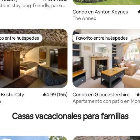
4.97 de 5, 358 reseñas
toric stay, dog-friendly, parking
Condo en Ashton Keynes
C
The Annex
ito entre huéspedes
Favorito entre huéspedes
 entre huéspedes preferido
Favorito entre huéspedes
Bristol City
Calificación promedio: 4.99 de 5, 166 reseñas
4.99 (166)
Condo en Gloucestershire
C
a
Apartamento con patio en Mont
4.97 de 5, 369 reseñas
aparcamiento para 1 coche. Ca
para 4 personas
Casas vacacionales para familias