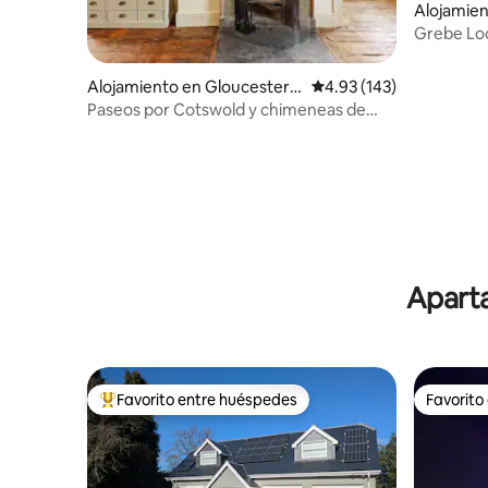
Alojamien
hire
Grebe Lod
Cotswold 
kayaks
Alojamiento en Gloucesters
Calificación promedio: 
4.93 (143)
hire
Paseos por Cotswold y chimeneas de
leña en una renovación elegante
Aparta
Favorito entre huéspedes
Favorito
Favorito entre huéspedes preferido
Favorito