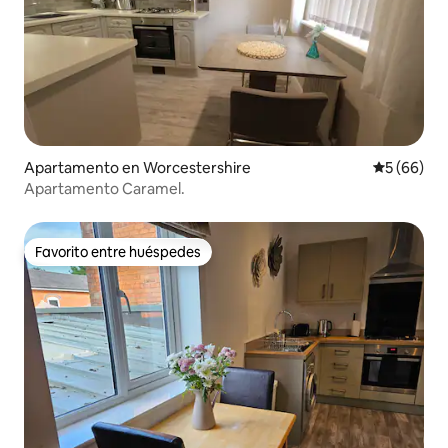
Apartamento en Worcestershire
Calificaci
5 (66)
Apartamento Caramel.
Favorito entre huéspedes
Favorito entre huéspedes