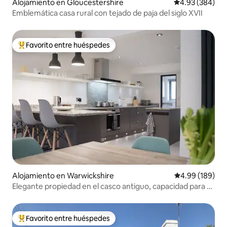
Alojamiento en Gloucestershire
Calificación pr
4.93 (384)
Emblemática casa rural con tejado de paja del siglo XVII
Favorito entre huéspedes
Favorito entre huéspedes preferido
Alojamiento en Warwickshire
Calificación pr
4.99 (189)
Elegante propiedad en el casco antiguo, capacidad para 7
personas con estacionamiento.
Favorito entre huéspedes
Favorito entre huéspedes preferido