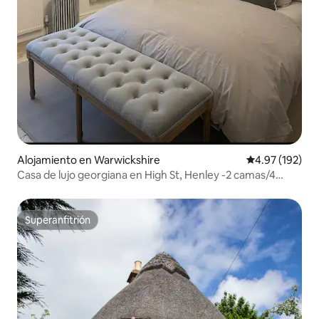
Alojamiento en Warwickshire
Calificación p
4.97 (192)
Casa de lujo georgiana en High St, Henley -2 camas/4
personas
Superanfitrión
Superanfitrión