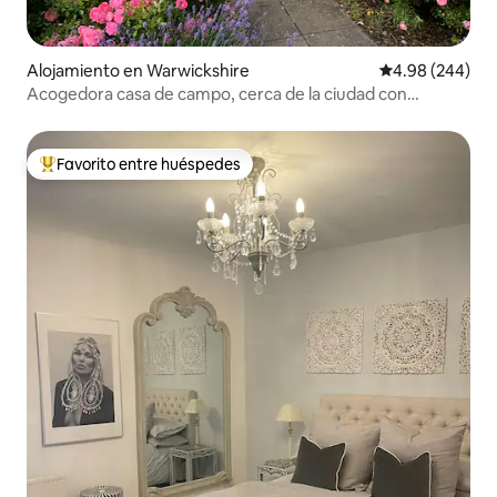
Alojamiento en Warwickshire
Calificación pr
4.98 (244)
Acogedora casa de campo, cerca de la ciudad con
aparcamiento gratuito.
Favorito entre huéspedes
Favorito entre huéspedes preferido