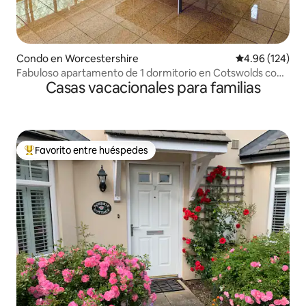
Condo en Worcestershire
Calificación pr
4.96 (124)
Fabuloso apartamento de 1 dormitorio en Cotswolds con
Casas vacacionales para familias
aparcamiento y jardín
Favorito entre huéspedes
Favorito entre huéspedes preferido