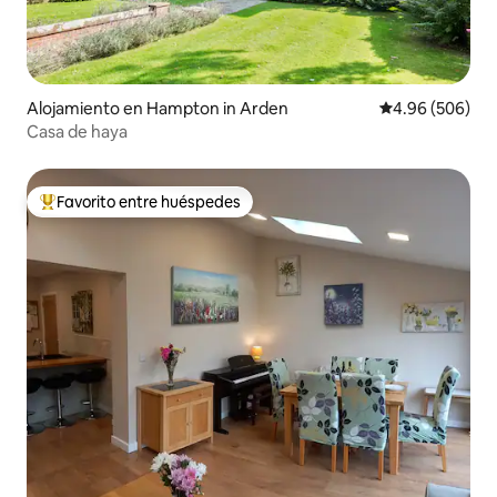
Alojamiento en Hampton in Arden
Calificación pr
4.96 (506)
Casa de haya
Favorito entre huéspedes
Favorito entre huéspedes preferido