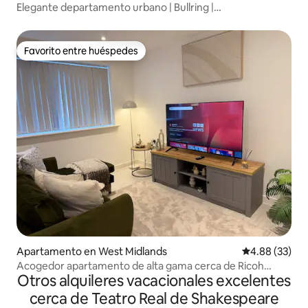
Elegante departamento urbano | Bullring |
Estacionamiento gratuito | Netflix
Favorito entre huéspedes
Favorito entre huéspedes
Apartamento en West Midlands
Calificación p
4.88 (33)
Acogedor apartamento de alta gama cerca de Ricoh
Otros alquileres vacacionales excelentes
Arena Coventry
cerca de Teatro Real de Shakespeare