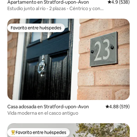
Apartamento en Stratford-upon-Avon
Calificación p
4.9 (538)
Estudio junto al río - 2 plazas - Céntrico y con
aparcamiento
Favorito entre huéspedes
Favorito entre huéspedes
Casa adosada en Stratford-upon-Avon
Calificación pr
4.88 (519)
Vida moderna en el casco antiguo
Favorito entre huéspedes
Favorito entre huéspedes preferido