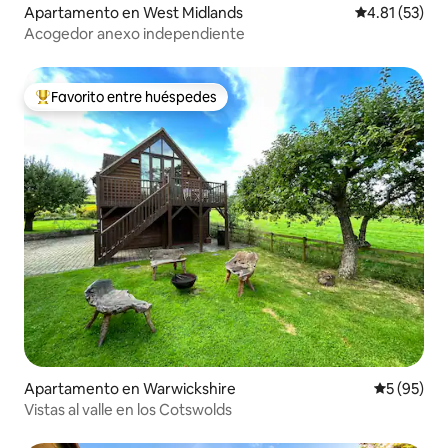
Apartamento en West Midlands
Calificación 
4.81 (53)
Acogedor anexo independiente
Favorito entre huéspedes
Favorito entre huéspedes preferido
Apartamento en Warwickshire
Calificaci
5 (95)
Vistas al valle en los Cotswolds