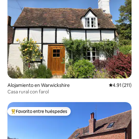
Alojamiento en Warwickshire
Calificación p
4.91 (211)
Casa rural con farol
Favorito entre huéspedes
Favorito entre huéspedes preferido