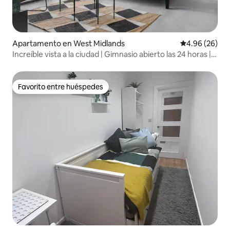
Apartamento en West Midlands
Calificación p
4.96 (26)
Increíble vista a la ciudad | Gimnasio abierto las 24 horas |
Sala de cine
Favorito entre huéspedes
Favorito entre huéspedes