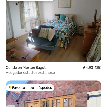
Condo en Morton Bagot
Calificación p
4.93 (125)
Acogedor estudio rural anexo
Favorito entre huéspedes
Favorito entre huéspedes preferido