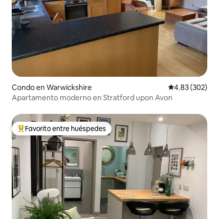
Condo en Warwickshire
Calificación pr
4.83 (302)
Apartamento moderno en Stratford upon Avon
Favorito entre huéspedes
Favorito entre huéspedes preferido