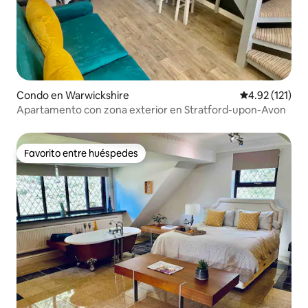
Condo en Warwickshire
Calificación p
4.92 (121)
Apartamento con zona exterior en Stratford-upon-Avon
Favorito entre huéspedes
Favorito entre huéspedes