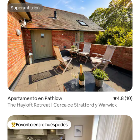
Superanfitrión
Superanfitrión
Apartamento en Pathlow
Calificación
4.8 (10)
The Hayloft Retreat | Cerca de Stratford y Warwick
Favorito entre huéspedes
Favorito entre huéspedes preferido