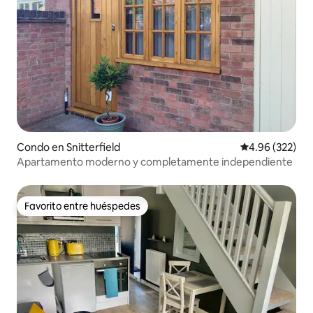
Condo en Snitterfield
Calificación pr
4.96 (322)
Apartamento moderno y completamente independiente
Favorito entre huéspedes
Favorito entre huéspedes