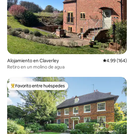
Alojamiento en Claverley
Calificación pr
4.99 (164)
Retiro en un molino de agua
Favorito entre huéspedes
Favorito entre huéspedes preferido