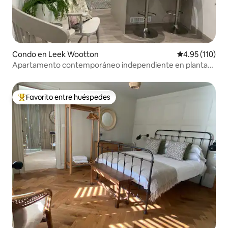
Condo en Leek Wootton
Calificación p
4.95 (110)
Apartamento contemporáneo independiente en planta
baja.
Favorito entre huéspedes
Favorito entre huéspedes preferido