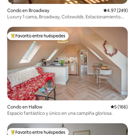
Condo en Broadway
Calificación pr
4.97 (249)
Luxury 1 cama, Broadway, Cotswolds. Estacionamiento
privado
Favorito entre huéspedes
Favorito entre huéspedes preferido
Condo en Hallow
Calificació
5 (166)
Espacio fantástico y único en una campiña gloriosa.
Favorito entre huéspedes
Favorito entre huéspedes preferido