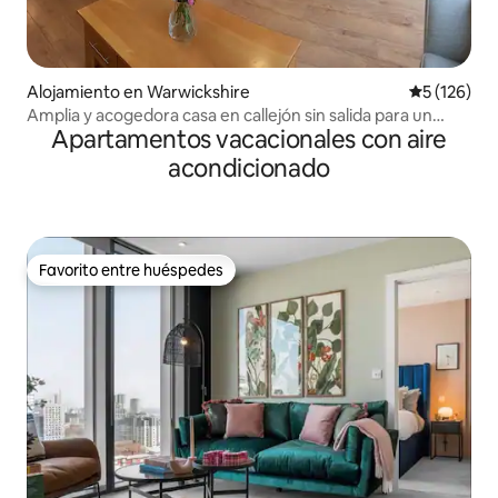
Alojamiento en Warwickshire
Calificació
5 (126)
Amplia y acogedora casa en callejón sin salida para un
Apartamentos vacacionales con aire
máximo de 6 huéspedes.
acondicionado
Favorito entre huéspedes
Favorito entre huéspedes