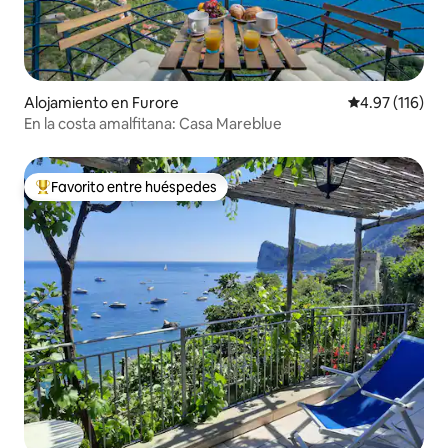
Alojamiento en Furore
Calificación p
4.97 (116)
En la costa amalfitana: Casa Mareblue
Favorito entre huéspedes
Favorito entre huéspedes preferido