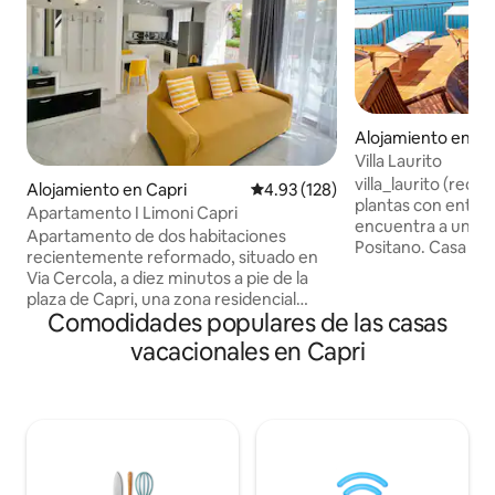
Alojamiento en Po
Villa Laurito
villa_laurito (redes sociales) Casa de dos
Alojamiento en Capri
Calificación promedio: 4.93 de 5
4.93 (128)
plantas con entra
Apartamento I Limoni Capri
encuentra a unos 
Apartamento de dos habitaciones
Positano. Casa cer
recientemente reformado, situado en
Laurito, donde est
Via Cercola, a diez minutos a pie de la
Adolfo». Para llega
plaza de Capri, una zona residencial
carretera, es nece
Comodidades populares de las casas
tranquila y soleada. Su práctica ubicación
APROXIMADAMENT
permite llegar fácilmente a muchos de
vacacionales en Capri
La casa cuenta co
los lugares de interés que se pueden
panorámica desde
visitar en Capri, además de contar con
contemplar la local
un supermercado en las cercanías.
isla de Capri, la isla
Luminoso, con espacio al aire libre,
IMPUESTO TURÍSTI
provisto de tumbonas y equipado tanto
OSPITE/NOTTE UN
para comer al aire libre como en el
LLEGAR A LA CA
interior. I Limoni Capri Apartment, el