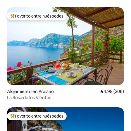
Favorito entre huéspedes
Favorito entre huéspedes preferido
Alojamiento en Praiano
Calificación pr
4.98 (206)
La Rosa de los Vientos
Favorito entre huéspedes
Favorito entre huéspedes preferido