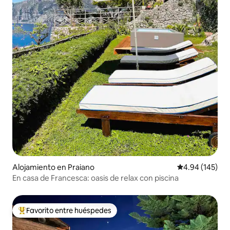
Alojamiento en Praiano
Calificación pr
4.94 (145)
En casa de Francesca: oasis de relax con piscina
Favorito entre huéspedes
Favorito entre huéspedes preferido