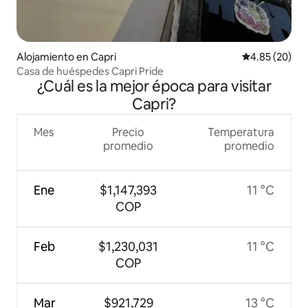
Alojamiento en Capri
Calificación p
4.85 (20)
Casa de huéspedes Capri Pride
¿Cuál es la mejor época para visitar
Capri?
Mes
Precio
Temperatura
promedio
promedio
Ene
$1,147,393
11 °C
COP
Feb
$1,230,031
11 °C
COP
Mar
$921,729
13 °C