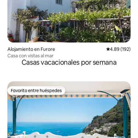
Alojamiento en Furore
Calificación pr
4.89 (192)
Casa con vistas al mar
Casas vacacionales por semana
Favorito entre huéspedes
Favorito entre huéspedes