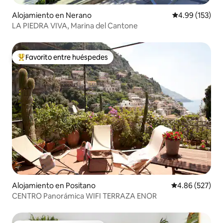
Alojamiento en Nerano
Calificación p
4.99 (153)
LA PIEDRA VIVA, Marina del Cantone
Favorito entre huéspedes
Favorito entre huéspedes preferido
Alojamiento en Positano
Calificación pr
4.86 (527)
CENTRO Panorámica WIFI TERRAZA ENOR