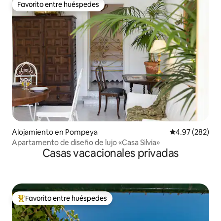
Favorito entre huéspedes
Favorito entre huéspedes
Alojamiento en Pompeya
Calificación pr
4.97 (282)
Apartamento de diseño de lujo «Casa Silvia»
Casas vacacionales privadas
Favorito entre huéspedes
Favorito entre huéspedes preferido