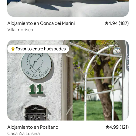
Alojamiento en Conca dei Marini
Calificación pr
4.94 (187)
Villa morisca
Favorito entre huéspedes
Favorito entre huéspedes preferido
Alojamiento en Positano
Calificación p
4.99 (121)
Casa Zia Luisina