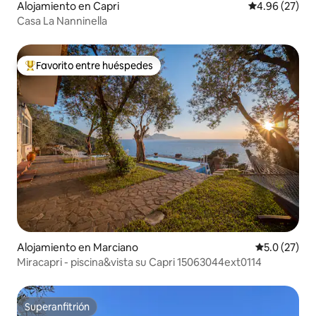
Alojamiento en Capri
Calificación p
4.96 (27)
Casa La Nanninella
Favorito entre huéspedes
Favorito entre huéspedes preferido
Alojamiento en Marciano
Calificación
5.0 (27)
Miracapri - piscina&vista su Capri 15063044ext0114
Superanfitrión
Superanfitrión