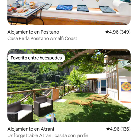
Alojamiento en Positano
Calificación pr
4.96 (349)
Casa Perla Positano Amalfi Coast
Favorito entre huéspedes
Favorito entre huéspedes
Alojamiento en Atrani
Calificación pr
4.96 (136)
Unforgettable Atrani, casita con jardín.